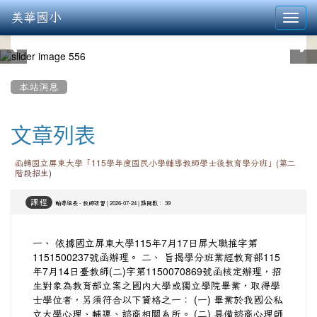
美華國小
Toggl
navig
:::
本站消息
文章列表
函轉國立屏東大學「115學年度國民小學輔導教師學士後教育學分班」(第二
階段招生)
課程
-
| 2026-07-24 | 點閱數： 39
輔導組長
教師研習
一、 依據國立屏東大學115年7月17日屏大職推字第
1151500237號函辦理。 二、 旨揭學分班業經教育部115
年7月14日臺教師(二)字第1150070869號函核定辦理，招
生對象為教育部立案之國內大學或獨立學院畢業，取得學
士學位者，另須符合以下資格之一： (一) 畢業於我國公私
立大學心理、輔導、諮商相關系所。 (二) 具備諮商心理師