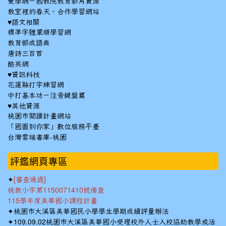
愛學網－國教院教育影片資源
教室裡的春天，合作學習網站
♥語文相關
標準字體筆順學習網
教育部成語典
唐詩三百首
酷英網
♥資訊科技
花蓮縣打字練習網
中打基本功－注音鍵盤篇
♥其他資源
桃園市閱讀計畫網站
「國圖到你家」數位服務平臺
台灣雲端書庫-桃園
:::
評鑑網頁專區
✦
[審查通過]
桃教小字第1150071410號備查
115學年度美華國小課程計畫
✦
桃園市大溪區美華國民小學學生學期成績評量辦法
✦
109.09.02桃園市大溪區美華國小受理校外人士入校協助教學或活