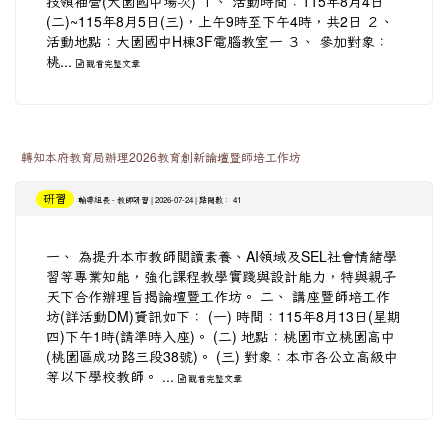
技領袖營(大園國中場次) １、 活動時間：115年8月4日
(二)~115年8月5日(三)，上午9時至下午4時，共2日 ２、
活動地點：大園國中H棟3F電腦教室一 ３、 參加對象：
桃...
觀看完整文章
轉知本府教育局辦理2026教育創新論壇暨師培工作坊
研習
-
| 2026-07-24 | 點閱數： 41
輔導組長
教師研習
一、 為提升本市教師閱讀素養、AI領域及SEL社會情緒學
習等專業知能，強化課程教學實踐與設計能力，特與親子
天下合作辦理旨揭論壇暨工作坊。 二、 講座暨師培工作
坊(詳活動DM)資訊如下： (一) 時間：115年8月13日(星期
四)下午1時(請準時入座)。 (二) 地點：桃園市立桃園高中
(桃園區成功路三段38號)。 (三) 對象：本市各公立高級中
等以下學校教師。 ...
觀看完整文章