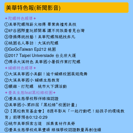
美華特色報(新聞影音)
✦陀螺特色報導✦
①美華陀螺隊薪火相傳 畢業典禮秀美技
②矽谷國際童玩節開幕 讓不同族裔看見台灣
③發揚傳統技藝！美華陀螺隊絕技非凡
④桃園名人專訪：大溪的陀螺
⑤GoGoTaiwan Ep212 桃園
⑥2017 Taipei Universiade 台北世大運
⑦傳承大溪特色 美華國小暑假作業打陀螺
✦蝴蝶特色報導✦
①大溪美華國小美翻！逾千蝴蝶校園展翅飛舞
②大溪美華國小 蝴蝶生態教育
③餵雞、打陀螺 桃市大下課活動
✦臺美生態feat黑松綠校園✦
①臺美生態學校夥伴綠旗認證
②美華國小-第四屆「黑松綠⁺校園計畫」
②【黑松教育基金會】 8週年影片「一起行動吧！給孩子的環境教
育」前導預告0:12-0:29
④桃市美華探索古道 採集素材作美勞
⑤臺美生態學校成果豐碩 綠旗學校認證數量再創佳績