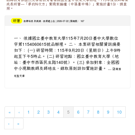
函轉教育部國民及學前教育署委請國立臺中教育大學辦理「115年度教師專業
成長研習—「夢的N次方」實踐家論壇（中區臺中場）」實施計畫1份，請查
照。
研習
-
| 2026-07-22 | 點閱數： 167
教學組長 李佩穎
教導處公告
一、 依據國立臺中教育大學115年7月20日臺中大學數位
字第1154060615號函辦理。 二、 本案研習相關資訊摘要
如下： (一) 研習時間：115年9月20日（星期日）上午9時
起至下午5時止。 (二) 研習地點：國立臺中教育大學（地
址：臺中市西區民生路140號）。 (三) 參加對象：全國國
中小現職教師及師培生，錄取原則詳如實施計畫。 ...
觀看
完整文章
(current)
«
‹
1
2
3
4
5
6
7
8
9
10
›
»