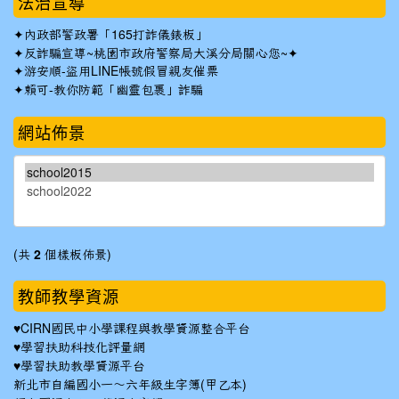
法治宣導
✦
內政部警政署「165打詐儀錶板」
✦反詐騙宣導~桃園市政府警察局大溪分局關心您~✦
✦
游安順-盜用LINE帳號假冒親友催票
✦
賴可-教你防範「幽靈包裹」詐騙
網站佈景
(共
2
個樣板佈景)
教師教學資源
♥
CIRN國民中小學課程與教學資源整合平台
♥
學習扶助科技化評量網
♥
學習扶助教學資源平台
新北市自編國小一～六年級生字簿(甲乙本)