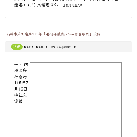
證書。 (三) 具備臨床心...
觀看完整文章
函轉本府社會局115年「暑期保護青少年─青春專案」活動
活動
-
| 2026-07-24 | 點閱數： 45
輔導組長
輔導室公告
一、 依
image
據本府
社會局
115年7
月16日
桃社兒
字第