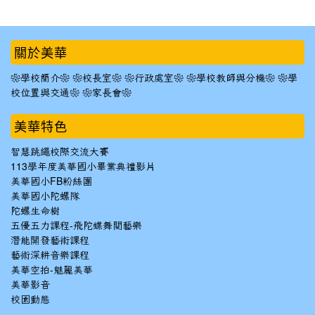
:::
關於美華
❀學校簡介❀
❀校長室❀
❀行政處室❀
❀學校教師與分機❀
❀學
校位置與交通❀
❀家長會❀
美華特色
智慧跳繩校際交流大賽
113學年度美華國小畢業典禮影片
美華國小FB粉絲團
美華國小陀螺隊
陀螺生命樹
五優五力課程-飛陀蝶舞閱藝樂
潛能開發藝術課程
藝術深耕音樂課程
美華空拍-魅麗美華
美華影音
校園動態