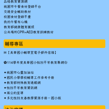
品格教育資源網
桃園市午餐食材登錄平台
交通安全輔助教材
校園食材登錄平臺
我的午餐有心機
教育部健康體育護照
公共場所CPR+AED教育訓練教材
輔導專區
✉
【美華國小輔導室電子郵件信箱】
✿
114學年度美華國小性別平等教育專網❀
✦
桃園市心靈加油站
✦
國民小學學校輔導工作參考手冊
✦
教育部特殊教育通報網
✦
性別平等教育資訊網
✦
兩公約宣導
✦
多元性別友善教學資源手冊－國小版