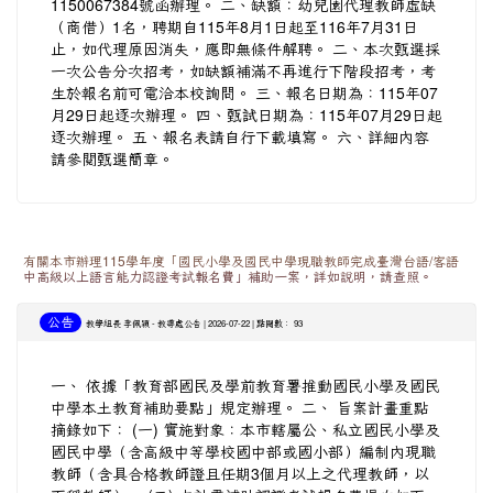
1150067384號函辦理。 二、缺額：幼兒園代理教師虛缺
（商借）1名，聘期自115年8月1日起至116年7月31日
止，如代理原因消失，應即無條件解聘。 二、本次甄選採
一次公告分次招考，如缺額補滿不再進行下階段招考，考
生於報名前可電洽本校詢問。 三、報名日期為：115年07
月29日起逐次辦理。 四、甄試日期為：115年07月29日起
逐次辦理。 五、報名表請自行下載填寫。 六、詳細內容
請參閱甄選簡章。
有關本市辦理115學年度「國民小學及國民中學現職教師完成臺灣台語/客語
中高級以上語言能力認證考試報名費」補助一案，詳如說明，請查照。
公告
-
| 2026-07-22 | 點閱數： 93
教學組長 李佩穎
教導處公告
一、 依據「教育部國民及學前教育署推動國民小學及國民
中學本土教育補助要點」規定辦理。 二、 旨案計畫重點
摘錄如下： (一) 實施對象：本市轄屬公、私立國民小學及
國民中學（含高級中等學校國中部或國小部）編制內現職
教師（含具合格教師證且任期3個月以上之代理教師，以