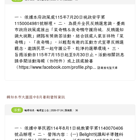
一、 依據本府政風處115年7月20日桃政安字第
1150004981號辦理。 二、 為提升全民反賄選意識，臺南
市政府政風處推出「菜奇鴨＆夜奇鴨守護府城．反賄選知
識大挑戰」網路有獎徵答活動，結合該處人氣吉祥物「菜
奇鴨」、「夜奇鴨」，以輕鬆有趣的互動方式宣導反賄選
觀念，邀請民眾一起守護公平、乾淨的選舉環境。 三、
旨揭活動自115年7月15日起至9月30日止。活動相關訊息
請參閱活動海報（如附件）或上該處臉書
（
...
https://www.facebook.com/profile.php
觀看完整文章
轉知本市大園國中8月暑期營隊資訊
活動
-
| 2026-07-24 | 點閱數： 36
輔導組長
輔導室公告
一、 依據中華民國114年8月1日桃教資字第1140070406
號函辦理。 二、 營隊內容： (一) Belight悅讀AI半導體科