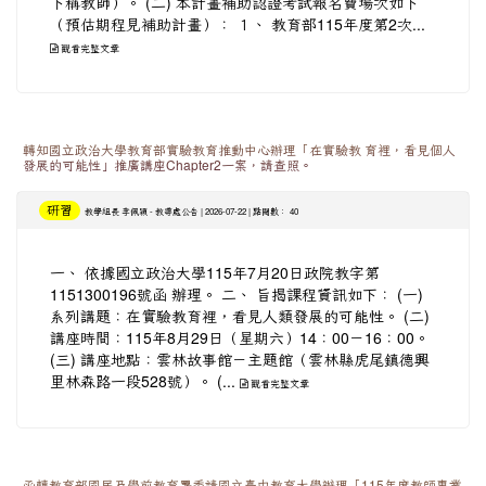
下稱教師）。 (二) 本計畫補助認證考試報名費場次如下
（預估期程見補助計畫）： １、 教育部115年度第2次...
觀看完整文章
轉知國立政治大學教育部實驗教育推動中心辦理「在實驗教 育裡，看見個人
發展的可能性」推廣講座Chapter2一案，請查照。
研習
-
| 2026-07-22 | 點閱數： 40
教學組長 李佩穎
教導處公告
一、 依據國立政治大學115年7月20日政院教字第
1151300196號函 辦理。 二、 旨揭課程資訊如下： (一)
系列講題：在實驗教育裡，看見人類發展的可能性。 (二)
講座時間：115年8月29日（星期六）14：00－16：00。
(三) 講座地點：雲林故事館－主題館（雲林縣虎尾鎮德興
里林森路一段528號）。 (...
觀看完整文章