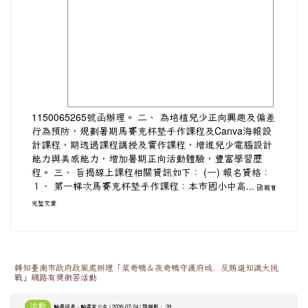
1150065265號函辦理。 二、 為培植兒少正向興趣及偏差
行為預防，規劃暑期馬賽克杯墊手作課程及Canva海報設
計課程，期透過課程講授及實作課程，增進兒少電腦設計
能力與美感能力，增加暑期正向活動體驗，豐富學習歷
程。 三、 旨揭線上課程相關資訊如下： (一) 報名資格：
１、 第一梯次馬賽克杯墊手作課程：本市國小中高...
觀看
完整文章
轉知臺南市政府政風處辦理「菜奇鴨＆夜奇鴨守護府城．反賄選知識大挑
戰」網路有獎徵答活動
活動
-
| 2026-07-24 | 點閱數： 39
輔導組長
輔導室公告