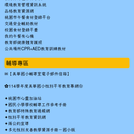
環境教育管理資訊系統
品格教育資源網
桃園市午餐食材登錄平台
交通安全輔助教材
校園食材登錄平臺
我的午餐有心機
教育部健康體育護照
公共場所CPR+AED教育訓練教材
輔導專區
✉
【美華國小輔導室電子郵件信箱】
✿
114學年度美華國小性別平等教育專網❀
✦
桃園市心靈加油站
✦
國民小學學校輔導工作參考手冊
✦
教育部特殊教育通報網
✦
性別平等教育資訊網
✦
兩公約宣導
✦
多元性別友善教學資源手冊－國小版