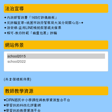
法治宣導
✦
內政部警政署「165打詐儀錶板」
✦反詐騙宣導~桃園市政府警察局大溪分局關心您~✦
✦
游安順-盜用LINE帳號假冒親友催票
✦
賴可-教你防範「幽靈包裹」詐騙
網站佈景
(共
2
個樣板佈景)
教師教學資源
♥
CIRN國民中小學課程與教學資源整合平台
♥
學習扶助科技化評量網
♥
學習扶助教學資源平台