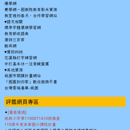
優學網
愛學網－國教院教育影片資源
教室裡的春天，合作學習網站
♥語文相關
標準字體筆順學習網
教育部成語典
唐詩三百首
酷英網
♥資訊科技
花蓮縣打字練習網
中打基本功－注音鍵盤篇
♥其他資源
桃園市閱讀計畫網站
「國圖到你家」數位服務平臺
台灣雲端書庫-桃園
:::
評鑑網頁專區
✦
[審查通過]
桃教小字第1150071410號備查
115學年度美華國小課程計畫