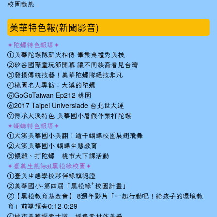
校園動態
美華特色報(新聞影音)
✦陀螺特色報導✦
①美華陀螺隊薪火相傳 畢業典禮秀美技
②矽谷國際童玩節開幕 讓不同族裔看見台灣
③發揚傳統技藝！美華陀螺隊絕技非凡
④桃園名人專訪：大溪的陀螺
⑤GoGoTaiwan Ep212 桃園
⑥2017 Taipei Universiade 台北世大運
⑦傳承大溪特色 美華國小暑假作業打陀螺
✦蝴蝶特色報導✦
①大溪美華國小美翻！逾千蝴蝶校園展翅飛舞
②大溪美華國小 蝴蝶生態教育
③餵雞、打陀螺 桃市大下課活動
✦臺美生態feat黑松綠校園✦
①臺美生態學校夥伴綠旗認證
②美華國小-第四屆「黑松綠⁺校園計畫」
②【黑松教育基金會】 8週年影片「一起行動吧！給孩子的環境教
育」前導預告0:12-0:29
④桃市美華探索古道 採集素材作美勞