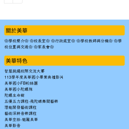
:::
關於美華
❀學校簡介❀
❀校長室❀
❀行政處室❀
❀學校教師與分機❀
❀學
校位置與交通❀
❀家長會❀
美華特色
智慧跳繩校際交流大賽
113學年度美華國小畢業典禮影片
美華國小FB粉絲團
美華國小陀螺隊
陀螺生命樹
五優五力課程-飛陀蝶舞閱藝樂
潛能開發藝術課程
藝術深耕音樂課程
美華空拍-魅麗美華
美華影音