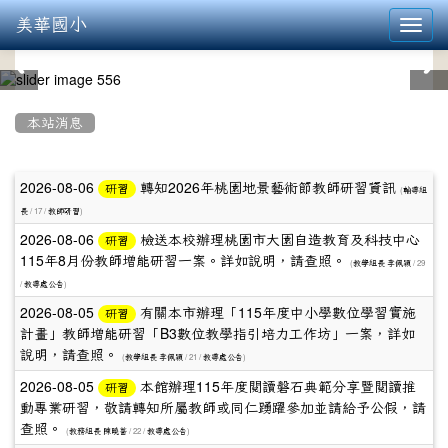
美華國小
Toggl
navig
:::
本站消息
文
2026-08-06
轉知2026年桃園地景藝術節教師研習資訊
研習
(
輔導組
章
/ 17 /
)
長
教師研習
2026-08-06
檢送本校辦理桃園市大園自造教育及科技中心
研習
列
115年8月份教師增能研習一案。詳如說明，請查照。
(
/ 29
教學組長 李佩穎
表
/
)
教導處公告
2026-08-05
有關本市辦理「115年度中小學數位學習實施
研習
計畫」教師增能研習「B3數位教學指引培力工作坊」一案，詳如
說明，請查照。
(
/ 21 /
)
教學組長 李佩穎
教導處公告
2026-08-05
本館辦理115年度閱讀磐石典範分享暨閱讀推
研習
動專業研習，敬請轉知所屬教師或同仁踴躍參加並請給予公假，請
查照。
(
/ 22 /
)
教務組長 陳曉薔
教導處公告