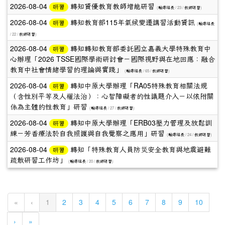
2026-08-04
轉知資優教育教師增能研習
研習
(
/ 23 /
)
輔導組長
教師研習
2026-08-04
轉知教育部115年氣候變遷講習活動資訊
研習
(
輔導組長
/ 22 /
)
教師研習
2026-08-04
轉知轉知教育部委託國立嘉義大學特殊教育中
研習
心辦理「2026 TSSE國際學術研討會－國際視野與在地回應：融合
教育中社會情緒學習的理論與實踐」
(
/ 65 /
)
輔導組長
教師研習
2026-08-04
轉知中原大學辦理「RA05特殊教育相關法規
研習
（含性別平等及人權法治）：心智障礙者的性議題介入－以依附關
係為主體的性教育」研習
(
/ 27 /
)
輔導組長
教師研習
2026-08-04
轉知中原大學辦理「ERB03壓力管理及放鬆訓
研習
練－芳香療法於自我照護與自我覺察之應用」研習
(
/ 24 /
)
輔導組長
教師研習
2026-08-04
轉知「特殊教育人員防災安全教育與地震避難
研習
疏散研習工作坊」
(
/ 20 /
)
輔導組長
教師研習
(current)
«
‹
1
2
3
4
5
6
7
8
9
10
›
»