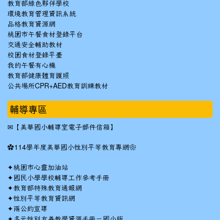
教育部綠色夥伴學校
環境教育管理資訊系統
品格教育資源網
桃園市午餐食材登錄平台
交通安全輔助教材
校園食材登錄平臺
我的午餐有心機
教育部健康體育護照
公共場所CPR+AED教育訓練教材
輔導專區
✉
【美華國小輔導室電子郵件信箱】
✿
114學年度美華國小性別平等教育專網❀
✦
桃園市心靈加油站
✦
國民小學學校輔導工作參考手冊
✦
教育部特殊教育通報網
✦
性別平等教育資訊網
✦
兩公約宣導
✦
多元性別友善教學資源手冊－國小版