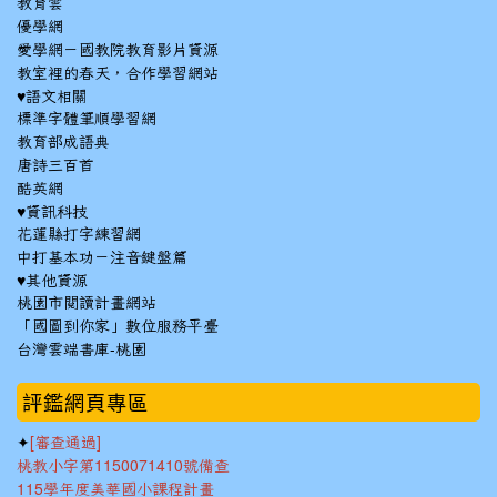
教育雲
優學網
愛學網－國教院教育影片資源
教室裡的春天，合作學習網站
♥語文相關
標準字體筆順學習網
教育部成語典
唐詩三百首
酷英網
♥資訊科技
花蓮縣打字練習網
中打基本功－注音鍵盤篇
♥其他資源
桃園市閱讀計畫網站
「國圖到你家」數位服務平臺
台灣雲端書庫-桃園
:::
評鑑網頁專區
✦
[審查通過]
桃教小字第1150071410號備查
115學年度美華國小課程計畫