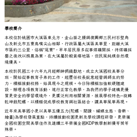
學校簡介
本校位於桃園市大溪區東北方，金山面之腰與復興鄉三民村石壁角
山及新北市五寮鳥嘴尖山相鄰，行政區屬大溪區美華里，距離大溪
市區約三公里，俗稱"尾寮"，早年居民原多從事煤礦開採，待煤礦採
罄之後改以務農為業，在大溪屬於較貧瘠地區，但民風純樸自然環
境優美。
本校於民國三十六年九月經鄉紳捐錢獻地，成立大溪國校美華分
班，開始從事教育子弟的工作，經歷任校長銳意經營與師生的努
力，積極推動校務，始具現今之規模。今日除積極加強軟硬體建
設，辦理各項教育活動，進行正常化教學，為我們的學子建構更優
質更安全的學習環境外，更廣泛利用相關資源，推展學校特色─旋轉
乾坤戲陀螺，以積極促成學校教育與社區結合，讓美華風華再現。
近年來美華國小更以美華五優五力(陀螺、閱讀、蝴蝶生態、音樂、
繪畫)為學校發展重點，持續推動校園更新及學校課程研發，更榮獲
全國校園空間美學佳作及連續三年榮獲全國KDP教學創新優等獎等
殊榮。