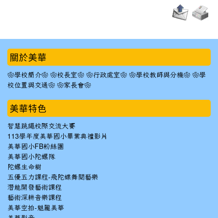
:::
關於美華
❀學校簡介❀
❀校長室❀
❀行政處室❀
❀學校教師與分機❀
❀學
校位置與交通❀
❀家長會❀
美華特色
智慧跳繩校際交流大賽
113學年度美華國小畢業典禮影片
美華國小FB粉絲團
美華國小陀螺隊
陀螺生命樹
五優五力課程-飛陀蝶舞閱藝樂
潛能開發藝術課程
藝術深耕音樂課程
美華空拍-魅麗美華