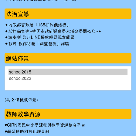
法治宣導
✦
內政部警政署「165打詐儀錶板」
✦反詐騙宣導~桃園市政府警察局大溪分局關心您~✦
✦
游安順-盜用LINE帳號假冒親友催票
✦
賴可-教你防範「幽靈包裹」詐騙
網站佈景
(共
2
個樣板佈景)
教師教學資源
♥
CIRN國民中小學課程與教學資源整合平台
♥
學習扶助科技化評量網