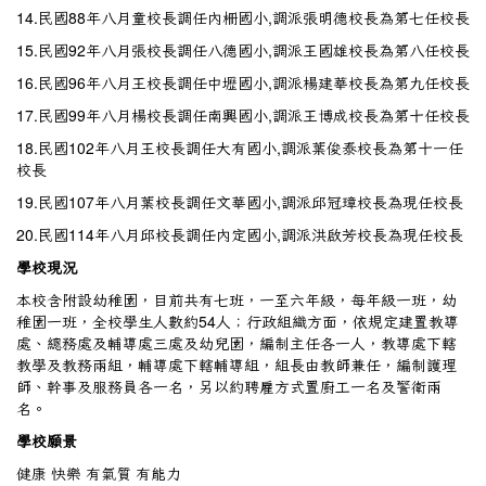
14.民國88年八月童校長調任內柵國小,調派張明德校長為第七任校長
15.民國92年八月張校長調任八德國小,調派王國雄校長為第八任校長
16.民國96年八月王校長調任中壢國小,調派楊建華校長為第九任校長
17.民國99年八月楊校長調任南興國小,調派王博成校長為第十任校長
18.民國102年八月王校長調任大有國小,調派葉俊泰校長為第十一任
校長
19.民國107年八月葉校長調任文華國小,調派邱冠璋校長為現任校長
20.民國114年八月邱校長調任內定國小,調派洪啟芳校長為現任校長
學校現況
本校含附設幼稚園，目前共有七班，一至六年級，每年級一班，幼
稚園一班，全校學生人數約54人；行政組織方面，依規定建置教導
處、總務處及輔導處三處及幼兒園，編制主任各一人，教導處下轄
教學及教務兩組，輔導處下轄輔導組，組長由教師兼任，編制護理
師、幹事及服務員各一名，另以約聘雇方式置廚工一名及警衛兩
名。
學校願景
健康 快樂 有氣質 有能力