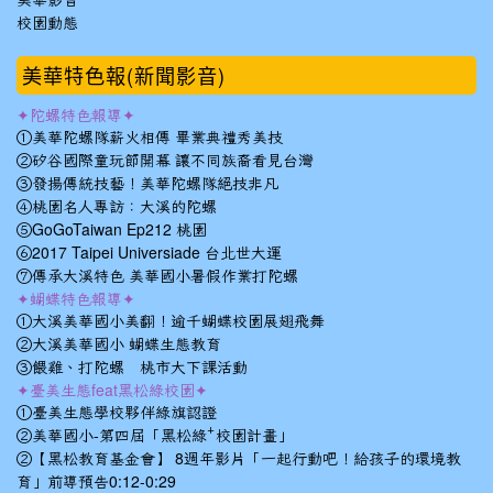
美華影音
校園動態
美華特色報(新聞影音)
✦陀螺特色報導✦
①美華陀螺隊薪火相傳 畢業典禮秀美技
②矽谷國際童玩節開幕 讓不同族裔看見台灣
③發揚傳統技藝！美華陀螺隊絕技非凡
④桃園名人專訪：大溪的陀螺
⑤GoGoTaiwan Ep212 桃園
⑥2017 Taipei Universiade 台北世大運
⑦傳承大溪特色 美華國小暑假作業打陀螺
✦蝴蝶特色報導✦
①大溪美華國小美翻！逾千蝴蝶校園展翅飛舞
②大溪美華國小 蝴蝶生態教育
③餵雞、打陀螺 桃市大下課活動
✦臺美生態feat黑松綠校園✦
①臺美生態學校夥伴綠旗認證
②美華國小-第四屆「黑松綠⁺校園計畫」
②【黑松教育基金會】 8週年影片「一起行動吧！給孩子的環境教
育」前導預告0:12-0:29