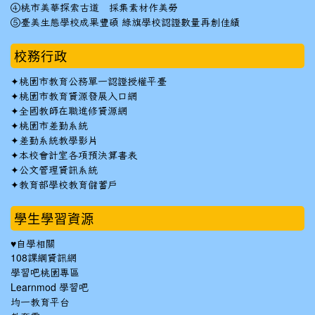
④桃市美華探索古道 採集素材作美勞
⑤臺美生態學校成果豐碩 綠旗學校認證數量再創佳績
校務行政
✦
桃園市教育公務單一認證授權平臺
✦
桃園市教育資源發展入口網
✦
全國教師在職進修資源網
✦
桃園市差勤系統
✦
差勤系統教學影片
✦
本校會計室各項預決算書表
✦
公文管理資訊系統
✦
教育部學校教育儲蓄戶
學生學習資源
♥自學相關
108課綱資訊網
學習吧桃園專區
Learnmod 學習吧
均一教育平台