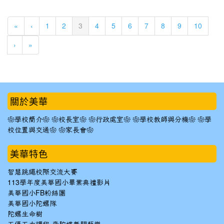
(current)
«
‹
1
2
3
4
5
6
7
8
9
10
›
»
:::
關於美華
❀學校簡介❀
❀校長室❀
❀行政處室❀
❀學校教師與分機❀
❀學
校位置與交通❀
❀家長會❀
美華特色
智慧跳繩校際交流大賽
113學年度美華國小畢業典禮影片
美華國小FB粉絲團
美華國小陀螺隊
陀螺生命樹