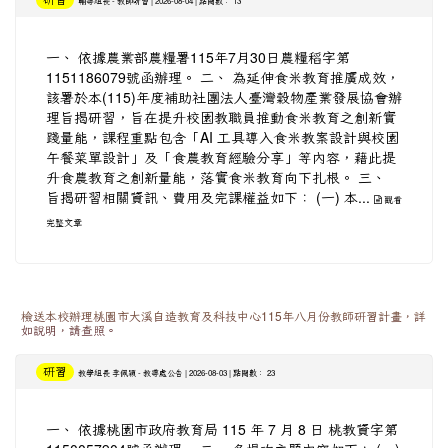
研習
-
| 2026-08-04 | 點閱數： 13
輔導組長
教師研習
一、 依據農業部農糧署115年7月30日農糧稻字第
1151186079號函辦理。 二、 為延伸食米教育推廣成效，
該署於本(115)年度補助社團法人臺灣穀物產業發展協會辦
理旨揭研習，旨在提升校園教職員推動食米教育之創新實
踐量能，課程重點包含「AI 工具導入食米教案設計與校園
午餐菜單設計」及「食農教育經驗分享」等內容，藉此提
升食農教育之創新量能，落實食米教育向下扎根。 三、
旨揭研習相關資訊、費用及完課權益如下： (一) 本...
觀看
完整文章
檢送本校辦理桃園市大溪自造教育及科技中心115年八月份教師研習計畫，詳
如說明，請查照。
研習
-
| 2026-08-03 | 點閱數： 23
教學組長 李佩穎
教導處公告
一、 依據桃園市政府教育局 115 年 7 月 8 日 桃教資字第