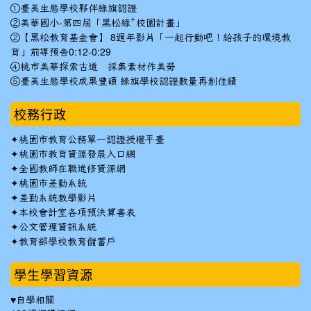
①臺美生態學校夥伴綠旗認證
②美華國小-第四屆「黑松綠⁺校園計畫」
②【黑松教育基金會】 8週年影片「一起行動吧！給孩子的環境教
育」前導預告0:12-0:29
④桃市美華探索古道 採集素材作美勞
⑤臺美生態學校成果豐碩 綠旗學校認證數量再創佳績
校務行政
✦
桃園市教育公務單一認證授權平臺
✦
桃園市教育資源發展入口網
✦
全國教師在職進修資源網
✦
桃園市差勤系統
✦
差勤系統教學影片
✦
本校會計室各項預決算書表
✦
公文管理資訊系統
✦
教育部學校教育儲蓄戶
學生學習資源
♥自學相關