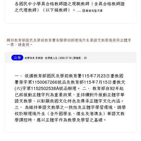
各國民中小學具合格教師證之現職教師（含具合格教師證
之代理教師）（以下稱教師）。 ...
觀看完整文章
轉知教育部國民及學前教育署有關學校辦理境外生華語文教學應使用正體字
一案，請查照。
公告
-
| 2026-07-30 | 點閱數： 25
教學組長 李佩穎
教導處公告
一、 依據教育部國民及學前教育署115年7月23日臺教國
署原字第1150067266號函及教育部115年7月15日臺教文
(六)字第1152502538A號函辦理。 二、 教育部自92年起
已將推動正體字列為重要政策，並持續對外推動正體字華
語文教學，以彰顯我國文化特色及傳承正體字文化內涵。
三、 為維持華語文教學之一致性及正體字學習環境，請學
校於辦理境外生（含外國學生、僑生及港澳生）華語文教
學課程時，應以正體字作為教學及學習之基礎。