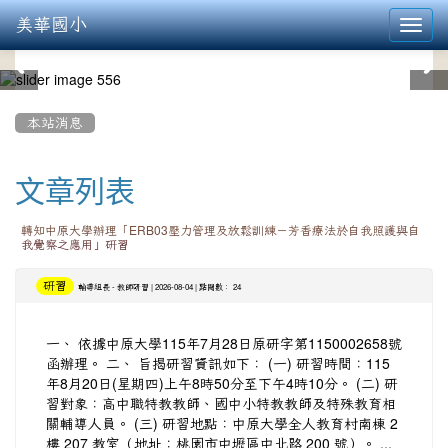
美華國小
Toggl
navig
:::
本站消息
文章列表
轉知中原大學辦理「ERB03壓力管理及放鬆訓練－芳香療法於自我照護與自
我覺察之應用」研習
研習
-
| 2026-08-04 | 點閱數： 24
輔導組長
教師研習
一、 依據中原大學115年7月28日原研字第1150002658號
函辦理。 二、 旨揭研習資訊如下： (一) 研習時間：115
年8月20日(星期四)上午8時50分至下午4時10分。 (二) 研
習對象：高中職特教教師、國中小特教教師及特殊教育相
關輔導人員。 (三) 研習地點：中原大學全人教育村南棟 2
樓 207 教室（地址：桃園市中壢區中北路 200 號）。 ...