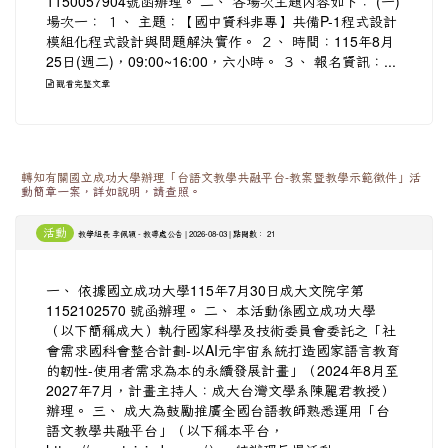
1150057904號函辦理。 二、 各場次主題內容如下： (一)
場次一： １、 主題：【國中資科非專】共備P-1程式設計
模組化程式設計與問題解決實作。 ２、 時間：115年8月
25日(週二)，09:00~16:00，六小時。 ３、 報名資訊：...
觀看完整文章
轉知有關國立成功大學辦理「台語文教學共融平台-教案暨教學示範徵件」活
動簡章一案，詳如說明，請查照。
活動
-
| 2026-08-03 | 點閱數： 21
教學組長 李佩穎
教導處公告
一、 依據國立成功大學115年7月30日成大文院字第
1152102570 號函辦理。 二、 本活動係國立成功大學
（以下簡稱成大）執行國家科學及技術委員會委託之「社
會需求國科會整合計劃-以AI元宇宙系統打造國家語言教育
的韌性-使用者需求為本的永續發展計畫」（2024年8月至
2027年7月，計畫主持人：成大台灣文學系陳麗君教授）
辦理。 三、 成大為鼓勵推廣全國台語教師熟悉運用「台
語文教學共融平台」（以下稱本平台，