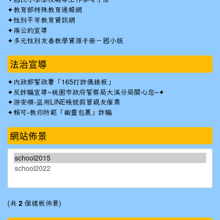
✦
教育部特殊教育通報網
✦
性別平等教育資訊網
✦
兩公約宣導
✦
多元性別友善教學資源手冊－國小版
法治宣導
✦
內政部警政署「165打詐儀錶板」
✦反詐騙宣導~桃園市政府警察局大溪分局關心您~✦
✦
游安順-盜用LINE帳號假冒親友催票
✦
賴可-教你防範「幽靈包裹」詐騙
網站佈景
(共
2
個樣板佈景)