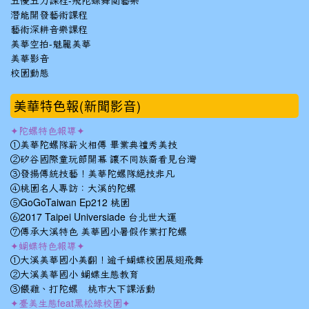
五優五力課程-飛陀蝶舞閱藝樂
潛能開發藝術課程
藝術深耕音樂課程
美華空拍-魅麗美華
美華影音
校園動態
美華特色報(新聞影音)
✦陀螺特色報導✦
①美華陀螺隊薪火相傳 畢業典禮秀美技
②矽谷國際童玩節開幕 讓不同族裔看見台灣
③發揚傳統技藝！美華陀螺隊絕技非凡
④桃園名人專訪：大溪的陀螺
⑤GoGoTaiwan Ep212 桃園
⑥2017 Taipei Universiade 台北世大運
⑦傳承大溪特色 美華國小暑假作業打陀螺
✦蝴蝶特色報導✦
①大溪美華國小美翻！逾千蝴蝶校園展翅飛舞
②大溪美華國小 蝴蝶生態教育
③餵雞、打陀螺 桃市大下課活動
✦臺美生態feat黑松綠校園✦