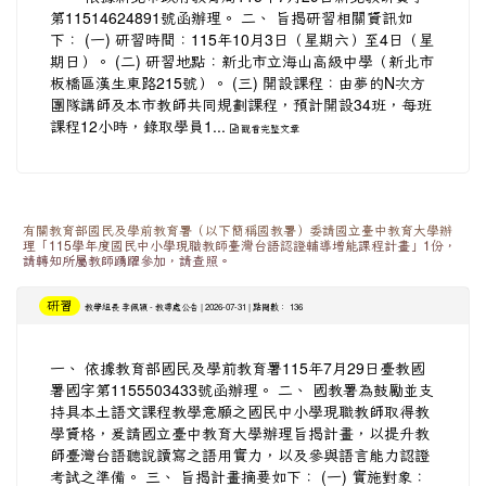
第11514624891號函辦理。 二、 旨揭研習相關資訊如
下： (一) 研習時間：115年10月3日（星期六）至4日（星
期日）。 (二) 研習地點：新北市立海山高級中學（新北市
板橋區漢生東路215號）。 (三) 開設課程：由夢的N次方
團隊講師及本市教師共同規劃課程，預計開設34班，每班
課程12小時，錄取學員1...
觀看完整文章
有關教育部國民及學前教育署（以下簡稱國教署）委請國立臺中教育大學辦
理「115學年度國民中小學現職教師臺灣台語認證輔導增能課程計畫」1份，
請轉知所屬教師踴躍參加，請查照。
研習
-
| 2026-07-31 | 點閱數： 136
教學組長 李佩穎
教導處公告
一、 依據教育部國民及學前教育署115年7月29日臺教國
署國字第1155503433號函辦理。 二、 國教署為鼓勵並支
持具本土語文課程教學意願之國民中小學現職教師取得教
學資格，爰請國立臺中教育大學辦理旨揭計畫，以提升教
師臺灣台語聽說讀寫之語用實力，以及參與語言能力認證
考試之準備。 三、 旨揭計畫摘要如下： (一) 實施對象：