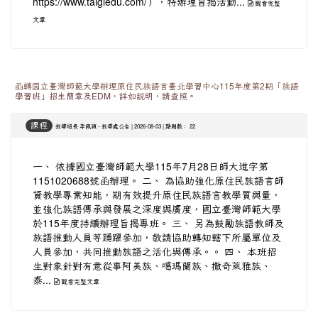
...
https://www.taigiedu.com/），特辦理旨揭活動
觀看完整
文章
函轉國立臺灣師範大學辦理原住民族語言臺北學習中心115年度第2期「族語
學習班」招生簡章及EDM，詳如說明，請查照。
課程
-
| 2026-08-03 | 點閱數： 22
教學組長 李佩穎
教導處公告
一、 依據國立臺灣師範大學115年7月28日師大進字第
1151020688號函辦理。 二、 為協助強化原住民族語言師
資教學專業知能，期有效提升原住民族語言教學質與量，
並強化族語傳承與發展之深度與廣度，國立臺灣師範大學
於115年度持續辦理旨揭專班。 三、 另為鼓勵族語教師及
族語推動人員等踴躍參加，敬請協助轉知轄下所屬單位及
人員參加，共同推動族語之活化與傳承。。 四、 本班招
生對象針對有意從事阿美族、噶瑪蘭族、撒奇萊雅族、
泰...
觀看完整文章