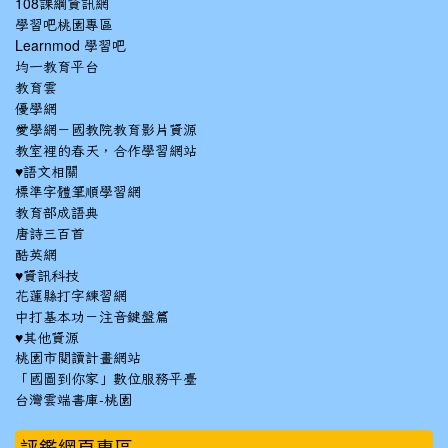
108課綱資訊網
學習吧桃園專區
Learnmod 學習吧
均一教育平台
教育雲
優學網
愛學網－國教院教育影片資源
教室裡的春天，合作學習網站
♥語文相關
標準字體筆順學習網
教育部成語典
唐詩三百首
酷英網
♥資訊科技
花蓮縣打字練習網
中打基本功－注音鍵盤篇
♥其他資源
桃園市閱讀計畫網站
「國圖到你家」數位服務平臺
台灣雲端書庫-桃園
:::
評鑑網頁專區