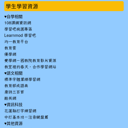
學生學習資源
♥自學相關
108課綱資訊網
學習吧桃園專區
Learnmod 學習吧
均一教育平台
教育雲
優學網
愛學網－國教院教育影片資源
教室裡的春天，合作學習網站
♥語文相關
標準字體筆順學習網
教育部成語典
唐詩三百首
酷英網
♥資訊科技
花蓮縣打字練習網
中打基本功－注音鍵盤篇
♥其他資源