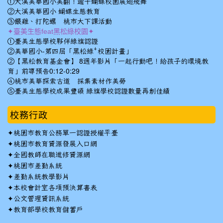
①大溪美華國小美翻！逾千蝴蝶校園展翅飛舞
②大溪美華國小 蝴蝶生態教育
③餵雞、打陀螺 桃市大下課活動
✦臺美生態feat黑松綠校園✦
①臺美生態學校夥伴綠旗認證
②美華國小-第四屆「黑松綠⁺校園計畫」
②【黑松教育基金會】 8週年影片「一起行動吧！給孩子的環境教
育」前導預告0:12-0:29
④桃市美華探索古道 採集素材作美勞
⑤臺美生態學校成果豐碩 綠旗學校認證數量再創佳績
校務行政
✦
桃園市教育公務單一認證授權平臺
✦
桃園市教育資源發展入口網
✦
全國教師在職進修資源網
✦
桃園市差勤系統
✦
差勤系統教學影片
✦
本校會計室各項預決算書表
✦
公文管理資訊系統
✦
教育部學校教育儲蓄戶