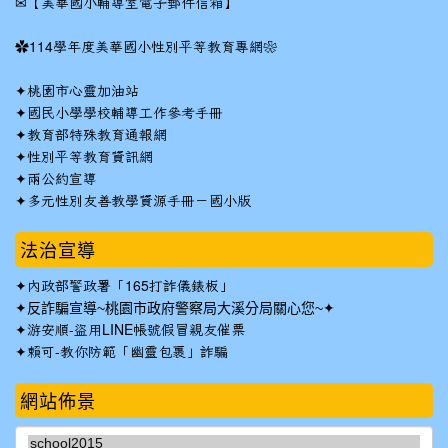
✉
【美華國小輔導室電子郵件信箱】
✿
114學年度美華國小性別平等教育專網❀
✦
桃園市心靈加油站
✦
國民小學學校輔導工作參考手冊
✦
教育部特殊教育通報網
✦
性別平等教育資訊網
✦
兩公約宣導
✦
多元性別友善教學資源手冊－國小版
法治宣導
✦
內政部警政署「165打詐儀錶板」
✦反詐騙宣導~桃園市政府警察局大溪分局關心您~✦
✦
游安順-盜用LINE帳號假冒親友催票
✦
賴可-教你防範「幽靈包裹」詐騙
網站佈景