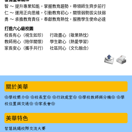
智 ～ 提升專業知能，掌握教育趨勢，帶領師生齊步前行
仁 ～ 運用正向思維，引動教育初心，關懷弱勢拔尖扶弱
勇 ～ 承擔教育責任，奉獻教育熱忱，服務學生使命必達
打造六心級校園
校長有心（視生如珍） 行政盡心（敬業熱忱）
教師用心（陪伴關懷） 學生歡心（熱愛學習）
家長安心（攜手共行） 社區同心（文化融合）
:::
關於美華
❀學校簡介❀
❀校長室❀
❀行政處室❀
❀學校教師與分機❀
❀學
校位置與交通❀
❀家長會❀
美華特色
智慧跳繩校際交流大賽