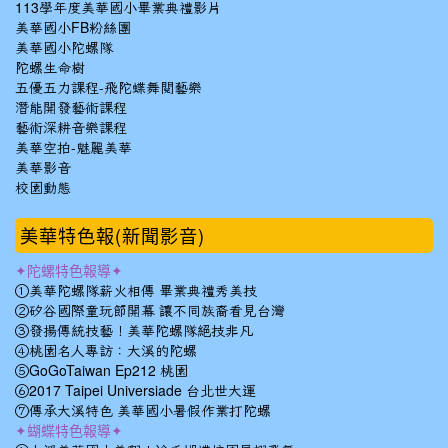
113學年度美華國小畢業典禮影片
美華國小FB粉絲團
美華國小陀螺隊
陀螺生命樹
五優五力課程-飛陀蝶舞閱藝樂
潛能開發藝術課程
藝術深耕音樂課程
美華空拍-魅麗美華
美華影音
校園動態
美華特色報(新聞影音)
✦陀螺特色報導✦
①美華陀螺隊薪火相傳 畢業典禮秀美技
②矽谷國際童玩節開幕 讓不同族裔看見台灣
③發揚傳統技藝！美華陀螺隊絕技非凡
④桃園名人專訪：大溪的陀螺
⑤GoGoTaiwan Ep212 桃園
⑥2017 Taipei Universiade 台北世大運
⑦傳承大溪特色 美華國小暑假作業打陀螺
✦蝴蝶特色報導✦