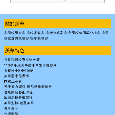
:::
關於美華
❀學校簡介❀
❀校長室❀
❀行政處室❀
❀學校教師與分機❀
❀學
校位置與交通❀
❀家長會❀
美華特色
智慧跳繩校際交流大賽
113學年度美華國小畢業典禮影片
美華國小FB粉絲團
美華國小陀螺隊
陀螺生命樹
五優五力課程-飛陀蝶舞閱藝樂
潛能開發藝術課程
藝術深耕音樂課程
美華空拍-魅麗美華
美華影音
校園動態