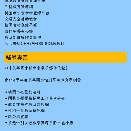
環境教育管理資訊系統
品格教育資源網
桃園市午餐食材登錄平台
交通安全輔助教材
校園食材登錄平臺
我的午餐有心機
教育部健康體育護照
公共場所CPR+AED教育訓練教材
輔導專區
✉
【美華國小輔導室電子郵件信箱】
✿
114學年度美華國小性別平等教育專網❀
✦
桃園市心靈加油站
✦
國民小學學校輔導工作參考手冊
✦
教育部特殊教育通報網
✦
性別平等教育資訊網
✦
兩公約宣導
✦
多元性別友善教學資源手冊－國小版