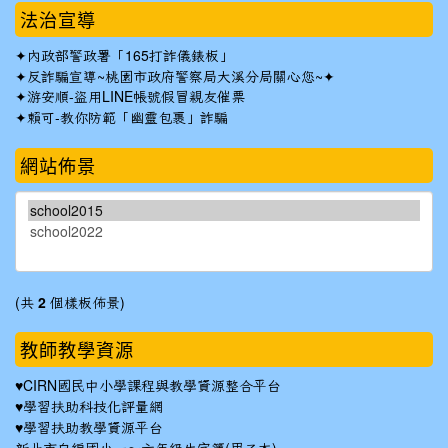
法治宣導
✦
內政部警政署「165打詐儀錶板」
✦反詐騙宣導~桃園市政府警察局大溪分局關心您~✦
✦
游安順-盜用LINE帳號假冒親友催票
✦
賴可-教你防範「幽靈包裹」詐騙
網站佈景
(共
2
個樣板佈景)
教師教學資源
♥
CIRN國民中小學課程與教學資源整合平台
♥
學習扶助科技化評量網
♥
學習扶助教學資源平台