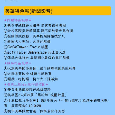
美華特色報(新聞影音)
✦陀螺特色報導✦
①美華陀螺隊薪火相傳 畢業典禮秀美技
②矽谷國際童玩節開幕 讓不同族裔看見台灣
③發揚傳統技藝！美華陀螺隊絕技非凡
④桃園名人專訪：大溪的陀螺
⑤GoGoTaiwan Ep212 桃園
⑥2017 Taipei Universiade 台北世大運
⑦傳承大溪特色 美華國小暑假作業打陀螺
✦蝴蝶特色報導✦
①大溪美華國小美翻！逾千蝴蝶校園展翅飛舞
②大溪美華國小 蝴蝶生態教育
③餵雞、打陀螺 桃市大下課活動
✦臺美生態feat黑松綠校園✦
①臺美生態學校夥伴綠旗認證
②美華國小-第四屆「黑松綠⁺校園計畫」
②【黑松教育基金會】 8週年影片「一起行動吧！給孩子的環境教
育」前導預告0:12-0:29
④桃市美華探索古道 採集素材作美勞