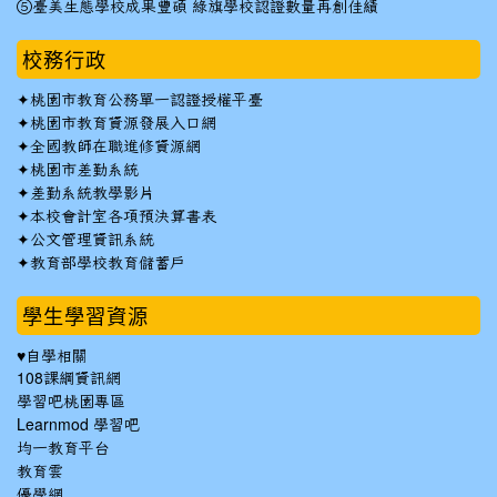
⑤臺美生態學校成果豐碩 綠旗學校認證數量再創佳績
校務行政
✦
桃園市教育公務單一認證授權平臺
✦
桃園市教育資源發展入口網
✦
全國教師在職進修資源網
✦
桃園市差勤系統
✦
差勤系統教學影片
✦
本校會計室各項預決算書表
✦
公文管理資訊系統
✦
教育部學校教育儲蓄戶
學生學習資源
♥自學相關
108課綱資訊網
學習吧桃園專區
Learnmod 學習吧
均一教育平台
教育雲
優學網