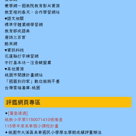
愛學網－國教院教育影片資源
教室裡的春天，合作學習網站
♥語文相關
標準字體筆順學習網
教育部成語典
唐詩三百首
酷英網
♥資訊科技
花蓮縣打字練習網
中打基本功－注音鍵盤篇
♥其他資源
桃園市閱讀計畫網站
「國圖到你家」數位服務平臺
台灣雲端書庫-桃園
:::
評鑑網頁專區
✦
[審查通過]
桃教小字第1150071410號備查
115學年度美華國小課程計畫
✦
桃園市大溪區美華國民小學學生學期成績評量辦法