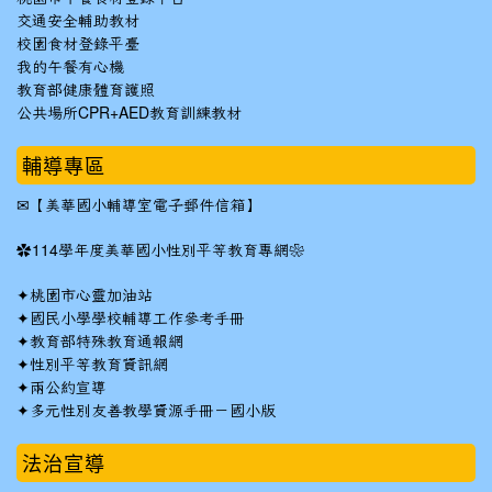
交通安全輔助教材
校園食材登錄平臺
我的午餐有心機
教育部健康體育護照
公共場所CPR+AED教育訓練教材
輔導專區
✉
【美華國小輔導室電子郵件信箱】
✿
114學年度美華國小性別平等教育專網❀
✦
桃園市心靈加油站
✦
國民小學學校輔導工作參考手冊
✦
教育部特殊教育通報網
✦
性別平等教育資訊網
✦
兩公約宣導
✦
多元性別友善教學資源手冊－國小版
法治宣導