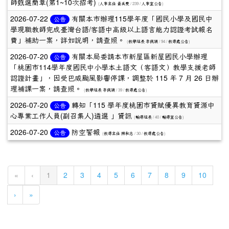
師甄選簡章(第1~10次招考)
(
/ 239 /
)
人事主任 黃美雯
人事室公告
2026-07-22
有關本市辦理115學年度「國民小學及國民中
公告
學現職教師完成臺灣台語/客語中高級以上語言能力認證考試報名
費」補助一案，詳如說明，請查照。
(
/ 94 /
)
教學組長 李佩穎
教導處公告
2026-07-20
有關本局委請本市新屋區新屋國民小學辦理
公告
「桃園市114學年度國民中小學本土語文（客語文）教學支援老師
認證計畫」，因受巴威颱風影響停課，調整於 115 年 7 月 26 日辦
理補課一案，請查照。
(
/ 39 /
)
教學組長 李佩穎
教導處公告
2026-07-20
轉知「115 學年度桃園市資賦優異教育資源中
公告
心專業工作人員(副召集人)遴選 」資訊
(
/ 40 /
)
輔導組長
輔導室公告
2026-07-20
防空警報
公告
(
/ 30 /
)
教導主任 陳和志
教導處公告
(current)
«
‹
1
2
3
4
5
6
7
8
9
10
›
»