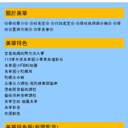
:::
關於美華
❀學校簡介❀
❀校長室❀
❀行政處室❀
❀學校教師與分機❀
❀學
校位置與交通❀
❀家長會❀
美華特色
智慧跳繩校際交流大賽
113學年度美華國小畢業典禮影片
美華國小FB粉絲團
美華國小陀螺隊
陀螺生命樹
五優五力課程-飛陀蝶舞閱藝樂
潛能開發藝術課程
藝術深耕音樂課程
美華空拍-魅麗美華
美華影音
校園動態
美華特色報(新聞影音)