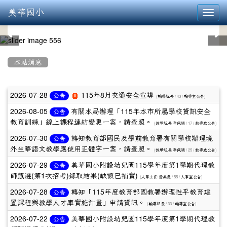
美華國小
Toggl
navig
:::
本站消息
文
2026-07-28
115年8月交通安全宣導
公告
(
/ 43 /
)
輔導組長
輔導室公告
章
2026-08-05
有關本局辦理「115年本市所屬學校資訊安全
公告
教育訓練」線上課程連結變更一案，請查照。
(
/ 17 /
)
列
教學組長 李佩穎
教導處公告
2026-07-30
轉知教育部國民及學前教育署有關學校辦理境
公告
表
外生華語文教學應使用正體字一案，請查照。
(
/ 25 /
)
教學組長 李佩穎
教導處公告
2026-07-29
美華國小附設幼兒園115學年度第1學期代理教
公告
師甄選(第1次招考)錄取結果(缺額已補實)
(
/ 55 /
)
人事主任 黃美雯
人事室公告
2026-07-28
轉知「115年度教育部國教署辦理性平教育建
公告
置課程與教學人才庫實施計畫」申請資訊。
(
/ 33 /
)
輔導組長
輔導室公告
2026-07-22
美華國小附設幼兒園115學年度第1學期代理教
公告