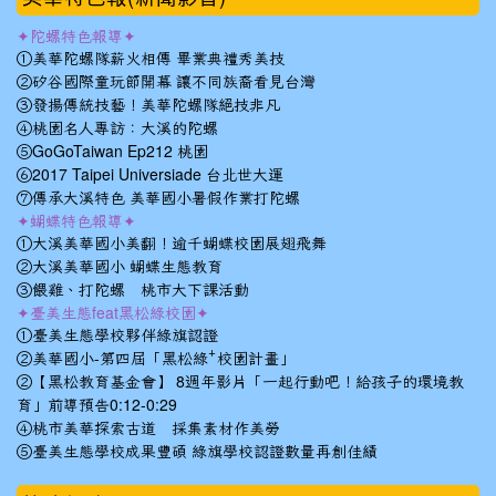
✦陀螺特色報導✦
①美華陀螺隊薪火相傳 畢業典禮秀美技
②矽谷國際童玩節開幕 讓不同族裔看見台灣
③發揚傳統技藝！美華陀螺隊絕技非凡
④桃園名人專訪：大溪的陀螺
⑤GoGoTaiwan Ep212 桃園
⑥2017 Taipei Universiade 台北世大運
⑦傳承大溪特色 美華國小暑假作業打陀螺
✦蝴蝶特色報導✦
①大溪美華國小美翻！逾千蝴蝶校園展翅飛舞
②大溪美華國小 蝴蝶生態教育
③餵雞、打陀螺 桃市大下課活動
✦臺美生態feat黑松綠校園✦
①臺美生態學校夥伴綠旗認證
②美華國小-第四屆「黑松綠⁺校園計畫」
②【黑松教育基金會】 8週年影片「一起行動吧！給孩子的環境教
育」前導預告0:12-0:29
④桃市美華探索古道 採集素材作美勞
⑤臺美生態學校成果豐碩 綠旗學校認證數量再創佳績