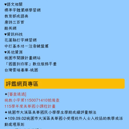
♥語文相關
標準字體筆順學習網
教育部成語典
唐詩三百首
酷英網
♥資訊科技
花蓮縣打字練習網
中打基本功－注音鍵盤篇
♥其他資源
桃園市閱讀計畫網站
「國圖到你家」數位服務平臺
台灣雲端書庫-桃園
:::
評鑑網頁專區
✦
[審查通過]
桃教小字第1150071410號備查
115學年度美華國小課程計畫
✦
桃園市大溪區美華國民小學學生學期成績評量辦法
✦
109.09.02桃園市大溪區美華國小受理校外人士入校協助教學或活
動處理原則