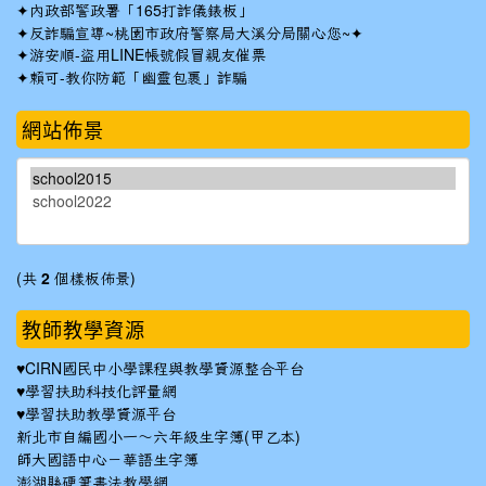
✦
內政部警政署「165打詐儀錶板」
✦反詐騙宣導~桃園市政府警察局大溪分局關心您~✦
✦
游安順-盜用LINE帳號假冒親友催票
✦
賴可-教你防範「幽靈包裹」詐騙
網站佈景
(共
2
個樣板佈景)
教師教學資源
♥
CIRN國民中小學課程與教學資源整合平台
♥
學習扶助科技化評量網
♥
學習扶助教學資源平台
新北市自編國小一～六年級生字簿(甲乙本)
師大國語中心－華語生字簿
澎湖縣硬筆書法教學網