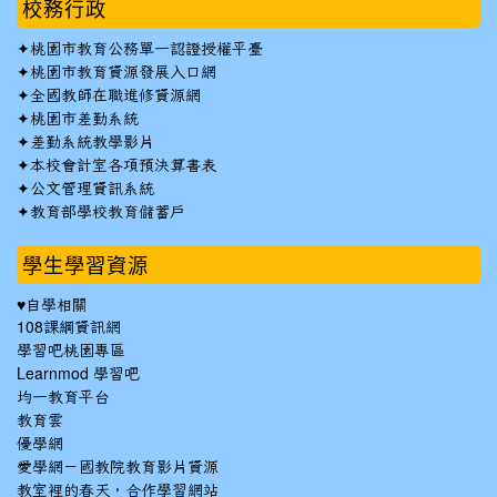
校務行政
✦
桃園市教育公務單一認證授權平臺
✦
桃園市教育資源發展入口網
✦
全國教師在職進修資源網
✦
桃園市差勤系統
✦
差勤系統教學影片
✦
本校會計室各項預決算書表
✦
公文管理資訊系統
✦
教育部學校教育儲蓄戶
學生學習資源
♥自學相關
108課綱資訊網
學習吧桃園專區
Learnmod 學習吧
均一教育平台
教育雲
優學網
愛學網－國教院教育影片資源
教室裡的春天，合作學習網站