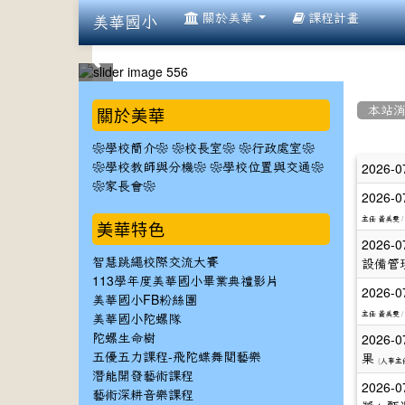
:::
關於美華
課程計畫
美華國小
:::
:::
關於美華
本站
❀學校簡介❀
❀校長室❀
❀行政處室❀
文
2026-0
❀學校教師與分機❀
❀學校位置與交通❀
❀家長會❀
章
2026-0
/
列
主任 黃美雯
美華特色
2026-0
表
智慧跳繩校際交流大賽
設備管
113學年度美華國小畢業典禮影片
2026-0
美華國小FB粉絲團
/
主任 黃美雯
美華國小陀螺隊
2026-0
陀螺生命樹
五優五力課程-飛陀蝶舞閱藝樂
果
(
人事主
潛能開發藝術課程
2026-0
藝術深耕音樂課程