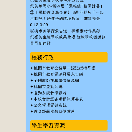
①臺美生態學校夥伴綠旗認證
②美華國小-第四屆「黑松綠⁺校園計畫」
②【黑松教育基金會】 8週年影片「一起
行動吧！給孩子的環境教育」前導預告
0:12-0:29
④桃市美華探索古道 採集素材作美勞
⑤臺美生態學校成果豐碩 綠旗學校認證數
量再創佳績
校務行政
✦
桃園市教育公務單一認證授權平臺
✦
桃園市教育資源發展入口網
✦
全國教師在職進修資源網
✦
桃園市差勤系統
✦
差勤系統教學影片
✦
本校會計室各項預決算書表
✦
公文管理資訊系統
✦
教育部學校教育儲蓄戶
學生學習資源