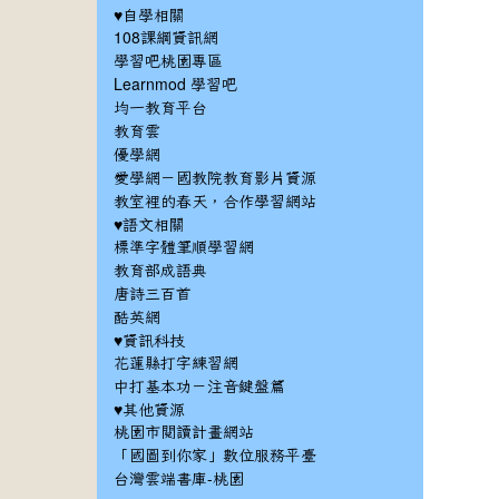
♥自學相關
108課綱資訊網
學習吧桃園專區
Learnmod 學習吧
均一教育平台
教育雲
優學網
愛學網－國教院教育影片資源
教室裡的春天，合作學習網站
♥語文相關
標準字體筆順學習網
教育部成語典
唐詩三百首
酷英網
♥資訊科技
花蓮縣打字練習網
中打基本功－注音鍵盤篇
♥其他資源
桃園市閱讀計畫網站
「國圖到你家」數位服務平臺
台灣雲端書庫-桃園