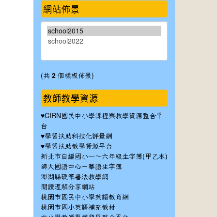
網站佈景
(共
2
個樣板佈景)
教師教學資源
♥
CIRN國民中小學課程與教學資源整合平
台
♥
學習扶助科技化評量網
♥
學習扶助教學資源平台
新北市自編國小一～六年級生字簿(甲乙本)
師大國語中心－華語生字簿
澎湖縣硬筆書法教學網
閱讀理解分享網站
桃園市國民中小學英語教育網
桃園市國小英語補充教材