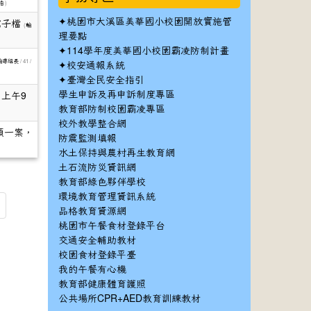
)
告
✦
桃園市大溪區美華國小校園開放實施管
電子檔
(
輔
理要點
✦
114學年度美華國小校園霸凌防制計畫
/ 41 /
✦
輔導組長
校安通報系統
✦
臺灣全民安全指引
學生申訴及再申訴制度專區
上午9
教育部防制校園霸凌專區
校外教學整合網
項一案，
防震監測填報
水土保持與農村再生教育網
土石流防災資訊網
教育部綠色夥伴學校
環境教育管理資訊系統
品格教育資源網
桃園市午餐食材登錄平台
交通安全輔助教材
校園食材登錄平臺
我的午餐有心機
教育部健康體育護照
公共場所CPR+AED教育訓練教材