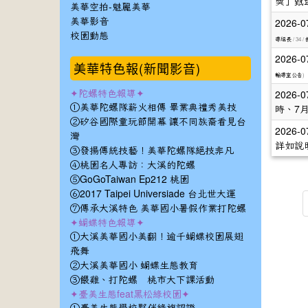
獎」甄
美華空拍-魅麗美華
2026-0
美華影音
校園動態
/ 34 /
導組長
2026-0
美華特色報(新聞影音)
)
輔導室公告
✦陀螺特色報導✦
2026-0
①美華陀螺隊薪火相傳 畢業典禮秀美技
時、7月
②矽谷國際童玩節開幕 讓不同族裔看見台
2026-0
灣
詳如說
③發揚傳統技藝！美華陀螺隊絕技非凡
④桃園名人專訪：大溪的陀螺
⑤GoGoTaiwan Ep212 桃園
⑥2017 Taipei Universiade 台北世大運
⑦傳承大溪特色 美華國小暑假作業打陀螺
✦蝴蝶特色報導✦
①大溪美華國小美翻！逾千蝴蝶校園展翅
飛舞
②大溪美華國小 蝴蝶生態教育
③餵雞、打陀螺 桃市大下課活動
✦臺美生態feat黑松綠校園✦