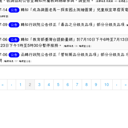
選，敬請協助公告並轉知所屬教師踴躍參與，請查照。
(
/ 48 /
教學組長 李佩穎
教導處公
7-14
轉知「成為識圖老馬－探索國土測繪圖資」兒童版宣導摺頁
公告
)
教師研習
7-09
轉知行政院公告修正「毒品之分級及品項」部分分級及品項
公告
(
7-06
轉知「教育部臺灣台語動畫網」於7月10日下午6時至7月13日
公告
23日下午1時至5時30分暫停服務。
(
/ 36 /
)
輔導組長
輔導室公告
7-06
函轉行政院公告修正「管制藥品分級及品項」部分分級及品 
公告
明
(
/ 57 /
)
輔導組長
輔導室公告
(current)
«
‹
1
2
3
4
5
6
7
8
9
10
›
»