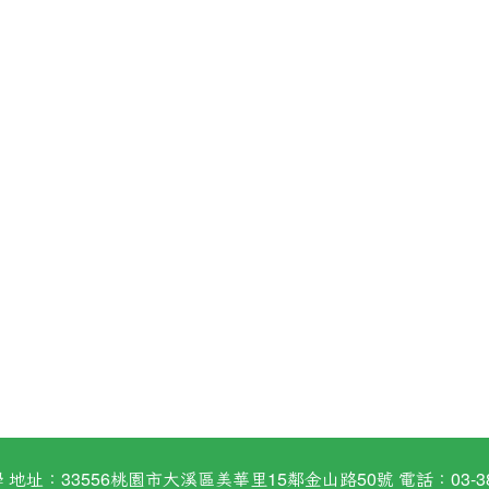
：33556桃園市大溪區美華里15鄰金山路50號 電話：03-38824