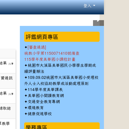
登入
:::
評鑑網頁專區
✦
[審查通過]
桃教小字第1150071410號備查
115學年度美華國小課程計畫
結果
(
✦
人事
桃園市大溪區美華國民小學學生學期成
績評量辦法
✦
109.09.02桃園市大溪區美華國小受理校
）資通訊
外人士入校協助教學或活動處理原則
✦
114學年度美華課表
結果
(
✦
人事
美華國小閱讀教育網
✦
交通安全教育專網
✦
環境教育
錄取結
✦
健康促進學校
罩教學
學務專區