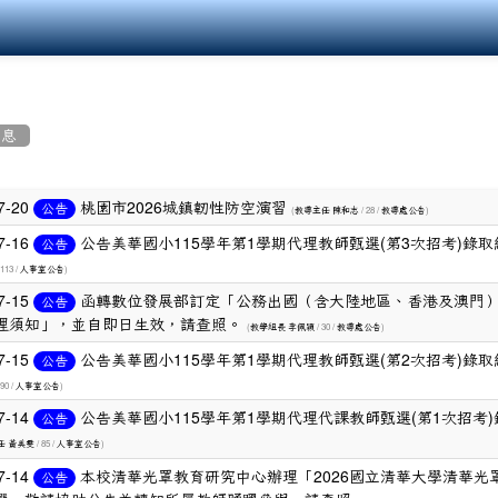
消息
7-20
桃園市2026城鎮韌性防空演習
公告
(
/ 28 /
)
教導主任 陳和志
教導處公告
7-16
公告美華國小115學年第1學期代理教師甄選(第3次招考)錄取
公告
 113 /
)
人事室公告
7-15
函轉數位發展部訂定「公務出國（含大陸地區、香港及澳門
公告
理須知」，並自即日生效，請查照。
(
/ 30 /
)
教學組長 李佩穎
教導處公告
7-15
公告美華國小115學年第1學期代理教師甄選(第2次招考)錄取
公告
 90 /
)
人事室公告
7-14
公告美華國小115學年第1學期代理代課教師甄選(第1次招考)
公告
/ 85 /
)
任 黃美雯
人事室公告
7-14
本校清華光罩教育研究中心辦理「2026國立清華大學清華光
公告