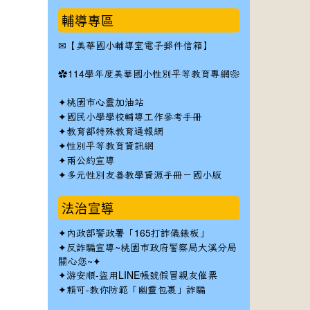
輔導專區
✉
【美華國小輔導室電子郵件信箱】
✿
114學年度美華國小性別平等教育專網❀
✦
桃園市心靈加油站
✦
國民小學學校輔導工作參考手冊
✦
教育部特殊教育通報網
✦
性別平等教育資訊網
✦
兩公約宣導
✦
多元性別友善教學資源手冊－國小版
法治宣導
✦
內政部警政署「165打詐儀錶板」
✦反詐騙宣導~桃園市政府警察局大溪分局
關心您~✦
✦
游安順-盜用LINE帳號假冒親友催票
✦
賴可-教你防範「幽靈包裹」詐騙