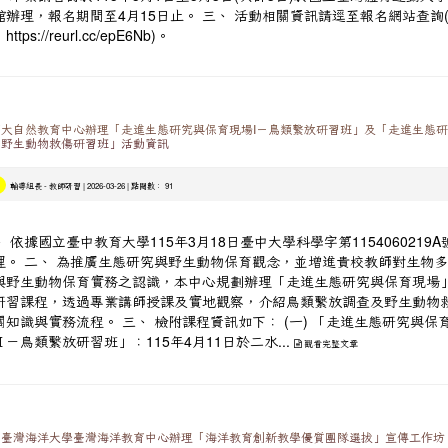
館辦理，報名期間至4月15日止。 三、 活動相關資訊請逕至報名網站查詢
：
https://reurl.cc/epE6Nb)。
大自然教育中心辦理「走進生態研究與保育現場I－鳥類繫放研習班」及「走進生態
－野生動物救傷研習班」活動資訊
-
| 2026-03-26 | 點閱數： 91
輔導組長
教師研習
、 依據國立臺中教育大學115年3月18日臺中大學科學字第1154060219A
理。 二、 為推廣生態研究與野生動物保育觀念，並增進貴校教師對生物
與野生動物保育實務之認識，本中心規劃辦理「走進生態研究與保育現場
研習課程，透過專業講師授課及實地觀察，介紹鳥類繫放調查及野生動物
關知識與實務流程。 三、 檢附課程資訊如下： (一) 「走進生態研究與保
Ⅱ－鳥類繫放研習班」：115年4月11日於二水...
觀看完整文章
立臺灣海洋大學臺灣海洋教育中心辦理「海洋教育創新教學優質團隊選拔」宣傳工作坊