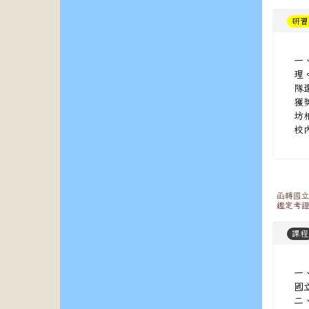
研習
一、
理
隊
獲
坊
校內
函轉國立
鑑定考
課程
一
國
二