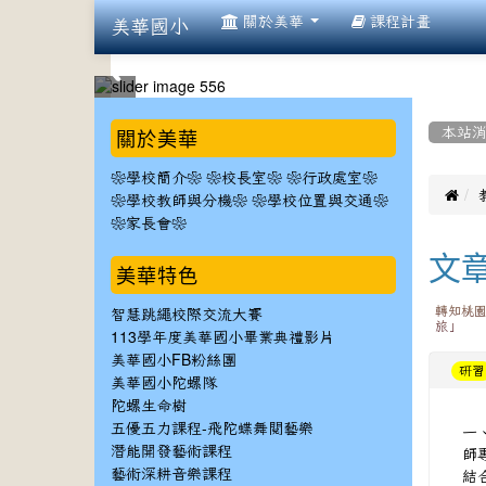
:::
關於美華
課程計畫
美華國小
:::
:::
關於美華
本站
❀學校簡介❀
❀校長室❀
❀行政處室❀

❀學校教師與分機❀
❀學校位置與交通❀
❀家長會❀
文
美華特色
轉知桃
智慧跳繩校際交流大賽
旅」
113學年度美華國小畢業典禮影片
美華國小FB粉絲團
研習
美華國小陀螺隊
陀螺生命樹
五優五力課程-飛陀蝶舞閱藝樂
一
師
潛能開發藝術課程
結
藝術深耕音樂課程