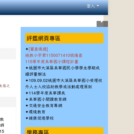
登入
:::
評鑑網頁專區
✦
[審查通過]
桃教小字第1150071410號備查
115學年度美華國小課程計畫
✦
桃園市大溪區美華國民小學學生學期成
績評量辦法
✦
109.09.02桃園市大溪區美華國小受理校
生態之
外人士入校協助教學或活動處理原則
✦
114學年度美華課表
✦
美華國小閱讀教育網
✦
交通安全教育專網
✦
環境教育
✦
教
健康促進學校
教師
15
學務專區