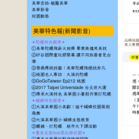
年4
美華空拍-魅麗美華
美華影音
看完
校園動態
美華特色報(新聞影音)
函轉桃園
✦陀螺特色報導✦
展之專
①美華陀螺隊薪火相傳 畢業典禮秀美技
②矽谷國際童玩節開幕 讓不同族裔看見台
研習
灣
③發揚傳統技藝！美華陀螺隊絕技非凡
一
④桃園名人專訪：大溪的陀螺
理
⑤GoGoTaiwan Ep212 桃園
關
⑥2017 Taipei Universiade 台北世大運
揭
⑦傳承大溪特色 美華國小暑假作業打陀螺
（
✦蝴蝶特色報導✦
午
①大溪美華國小美翻！逾千蝴蝶校園展翅
時數
飛舞
②大溪美華國小 蝴蝶生態教育
③餵雞、打陀螺 桃市大下課活動
✦臺美生態feat黑松綠校園✦