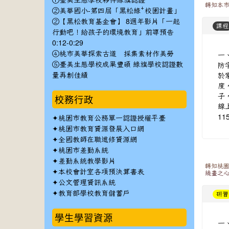
①臺美生態學校夥伴綠旗認證
轉知本市
②美華國小-第四屆「黑松綠⁺校園計畫」
②【黑松教育基金會】 8週年影片「一起
課程
行動吧！給孩子的環境教育」前導預告
0:12-0:29
一
④桃市美華探索古道 採集素材作美勞
防
⑤臺美生態學校成果豐碩 綠旗學校認證數
於
量再創佳績
度
子
校務行政
線
✦
11
桃園市教育公務單一認證授權平臺
✦
桃園市教育資源發展入口網
✦
全國教師在職進修資源網
✦
桃園市差勤系統
✦
差勤系統教學影片
轉知桃園
✦
本校會計室各項預決算書表
繞畫之
✦
公文管理資訊系統
✦
教育部學校教育儲蓄戶
研習
學生學習資源
一、