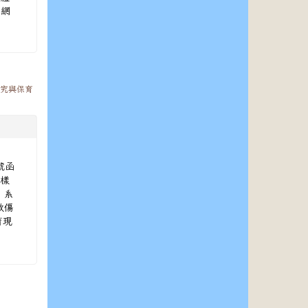
(網
研究與保育
號函
多樣
」系
救傷
育現