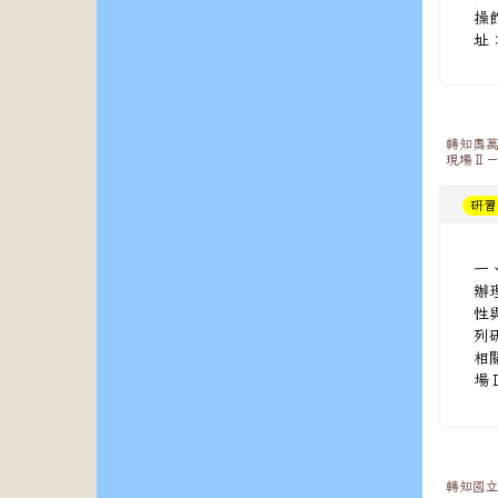
操
址
轉知奧萬
現場Ⅱ
研習
一
辦
性
列
相
場
轉知國