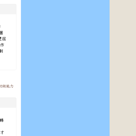
辦
團
歷屆
工作
劃
初級能力
函轉
人才