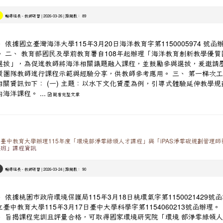
-
| 2026-03-26 | 點閱數： 89
輔導組長
教師研習
 依據國立臺灣海洋大學115年3月20日海洋教育字第1150005974 號函
。 二、 教育部國民及學前教育署自108年起辦理「海洋教育創新教學優質
選拔」，為促進教師將海洋相關議題融入課程，並鼓勵參與選拔，爰邀請
獎團隊教師進行課程示範與經驗分享，供教師參考應用。 三、 第一梯次
相關資訊如下： (一) 主題：以水下文化資產為例，引導式體驗延伸教學規
海洋課程。 ...
觀看完整文章
臺中教育大學辦理115年度「環境部淨零綠領人才課程」與「iPAS淨零碳規劃管理師
證班」課程資訊
-
| 2026-03-24 | 點閱數： 90
輔導組長
教師研習
、 依據桃園市政府環境保護局115年3月18日桃環氣字第1150021429號
立臺中教育大學115年3月17日臺中大學科學字第1154060213號函辦理。
、 旨揭課程完訓且評量合格，可取得國家環境研究院「環境 部淨零綠領