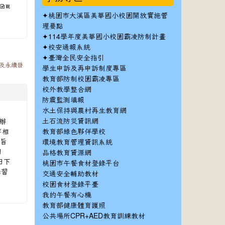
.
觀
✦
桃園市大溪區美華國小校園開放實施管
理要點
✦
114學年度美華國小校園霸凌防制計畫
✦
校安通報系統
✦
臺灣全民安全指引
境及永續發
學生申訴及再申訴制度專區
教育部防制校園霸凌專區
校外教學整合網
防震監測填報
水土保持與農村再生教育網
函辦
土石流防災資訊網
等相
教育部綠色夥伴學校
 旨
環境教育管理資訊系統
日
品格教育資源網
日下
桃園市午餐食材登錄平台
學習
交通安全輔助教材
校園食材登錄平臺
我的午餐有心機
教育部健康體育護照
公共場所CPR+AED教育訓練教材