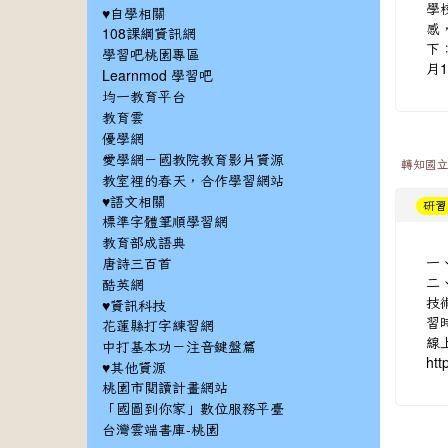
學
♥自學相關
感
108課綱資訊網
下
學習吧桃園專區
月1
Learnmod 學習吧
均一教育平台
教育雲
優學網
愛學網－國教院教育影片資源
轉知國立
教室裡的春天，合作學習網站
♥語文相關
研習
標準字體筆順學習網
教育部成語典
一
唐詩三百首
二
酷英網
技
♥資訊科技
習時
花蓮縣打字練習網
線
中打基本功－注音鍵盤篇
htt
♥其他資源
桃園市閱讀計畫網站
「國圖到你家」數位服務平臺
台灣雲端書庫-桃園