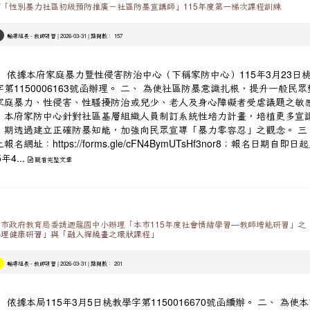
「性別暴力社區初級預防推廣－社區防暴宣講師」115年度第一梯次課程訓練
-
| 2026-03-31 | 點閱數： 157
輔導組長
教師研習
、 依據本府家庭暴力暨性侵害防治中心（下稱家防中心）115年3月23日
字第1150006163號函辦理。 二、 為使社區防暴意識扎根，提升一般民眾
家庭暴力、性侵害、性騷擾防治或兒少、老人及身心障礙者受虐議題之敏
，本府家防中心針對社區基層組織人員制訂系統性培力計畫，培植更多宣
，期透過建立正確防暴知能，加強向民眾宣導「暴力零容忍」之觀念。 三
上報名網址：
https://forms.gle/cFN4BymUTsHf3nor8；報名日期自即日
...
5年4
觀看完整文章
市政府教育局委請迴龍國中小辦理「本市115年度社會情緒學習—教師增能研習」之
心理健康研習」與「融入禪繞畫之環狀課程」
-
| 2026-03-31 | 點閱數： 201
輔導組長
教師研習
 依據本局115年3月5日桃教學字第1150016670號函續辦。 二、 為使