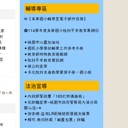
輔導專區
✉
【美華國小輔導室電子郵件信箱】
✿
桃家
114學年度美華國小性別平等教育專網❀
對
感
✦
桃園市心靈加油站
講種
✦
國民小學學校輔導工作參考手冊
、
✦
教育部特殊教育通報網
✦
起至
性別平等教育資訊網
✦
兩公約宣導
✦
多元性別友善教學資源手冊－國小版
法治宣導
「融入禪
✦
內政部警政署「165打詐儀錶板」
✦反詐騙宣導~桃園市政府警察局大溪分局
關心您~✦
✦
游安順-盜用LINE帳號假冒親友催票
✦
賴可-教你防範「幽靈包裹」詐騙
本市