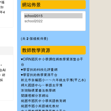
幸福
網站佈景
訊如
年4
(共
2
個樣板佈景)
教師教學資源
♥
CIRN國民中小學課程與教學資源整合平
理。
台
♥
AI
學習扶助科技化評量網
♥
，研
學習扶助教學資源平台
將採
新北市自編國小一～六年級生字簿(甲乙本)
師大國語中心－華語生字簿
澎湖縣硬筆書法教學網
閱讀理解分享網站
桃園市國民中小學英語教育網
桃園市國小英語補充教材