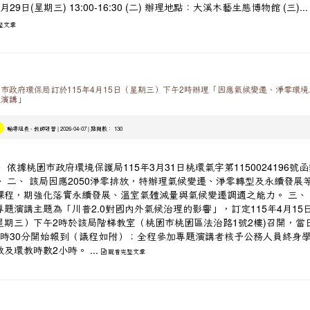
月29日(星期三) 13:00-16:30 (二) 辦理地點：大溪木藝生態博物館 (三)..
整文章
市政府環保局訂於115年4月15日（星期三）下午2時辦理「因應氣候變遷、淨零環
題演講」
-
| 2026-04-07 | 點閱數： 130
輔導組長
教師研習
、 依據桃園市政府環境保護局115年3月31日桃環氣字第1150024196號
。 二、 該局因應2050淨零排放，特辦理氣候變遷、淨零轉型及永續發展
課程，期強化落實永續發展、溫室氣體減量與氣候變遷調適之能力。 三、
專題演講主題為「川普2.0對國內外氣候治理的影響」，訂定115年4月15
星期三）下午2時於該局階梯教室（桃園市桃園區法治路1號2樓)召開，當
1時30分開始報到（議程如附）；全程參加專題演講者核予公務人員終身
及環教時數2小時。 ...
觀看完整文章