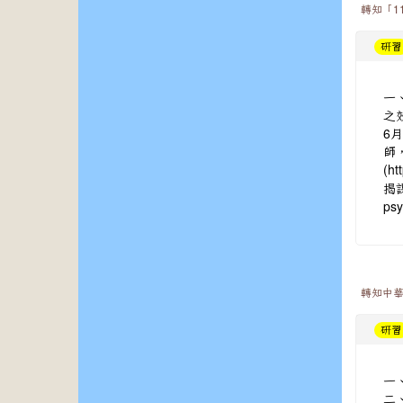
轉知「1
研習
一
之
6
師
(
h
揭
ps
轉知中華
研習
一
二