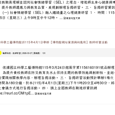
校教職員理解並認同社會情緒學習（SEL）之理念，增進師生身心健康與
，提升教師適應力與教育品質，爰規劃辦理旨揭研習。 三、 旨揭研習資
： (一) 社會情緒學習（SEL）融入纏繞畫之心理健康研習 １、 時間：115
5日（星期三）上午9時至中午12時。 ...
觀看完整文章
科學工藝博物館於115年4月1日舉辦【博物館網站資源與AI應用】教師研習活動
-
| 2026-03-27 | 點閱數： 131
輔導組長
教師研習
、 依據國立科學工藝博物館115年3月24日館展字第1156160191號函辦
、 為提升貴校教師在防災教育及水土保持主題的教學效能與創新性，並結合
術實踐相關教學內容，辦理旨揭活動。 三、 旨揭研習活動預計舉辦1場次
間為180分鐘，於本(115)年4月1日(星期三)下午1時20分至4時30分，
上會議方式進行旨揭活動。 四、 請上全國教師在職進修資訊網
...
ps://reurl.cc/OM1pE
觀看完整文章