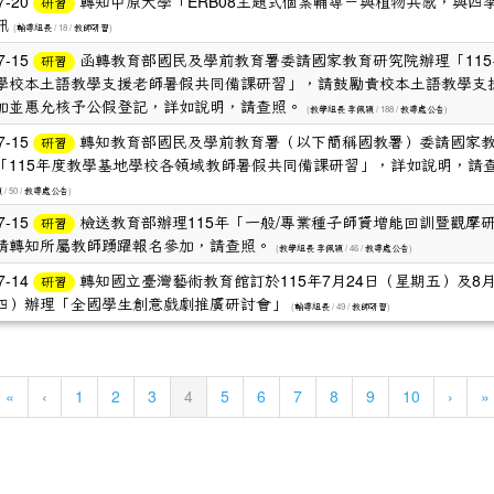
7-20
轉知中原大學「ERB08主題式個案輔導－與植物共感，與四
研習
訊
(
/ 18 /
)
輔導組長
教師研習
7-15
函轉教育部國民及學前教育署委請國家教育研究院辦理「115
研習
學校本土語教學支援老師暑假共同備課研習」，請鼓勵貴校本土語教學支
加並惠允核予公假登記，詳如說明，請查照。
(
/ 188 /
)
教學組長 李佩穎
教導處公告
7-15
轉知教育部國民及學前教育署（以下簡稱國教署）委請國家
研習
「115年度教學基地學校各領域教師暑假共同備課研習」，詳如說明，請
/ 50 /
)
穎
教導處公告
7-15
檢送教育部辦理115年「一般/專業種子師資增能回訓暨觀摩
研習
請轉知所屬教師踴躍報名參加，請查照。
(
/ 46 /
)
教學組長 李佩穎
教導處公告
7-14
轉知國立臺灣藝術教育館訂於115年7月24日（星期五）及8月
研習
四）辦理「全國學生創意戲劇推廣研討會」
(
/ 49 /
)
輔導組長
教師研習
(current)
«
‹
1
2
3
4
5
6
7
8
9
10
›
»