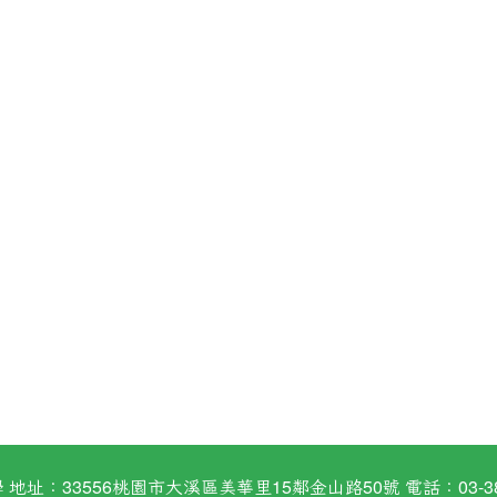
：33556桃園市大溪區美華里15鄰金山路50號 電話：03-38824