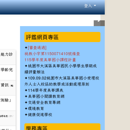
登入
:::
評鑑網頁專區
✦
[審查通過]
桃教小字第1150071410號備查
法能力診
115學年度美華國小課程計畫
✦
桃園市大溪區美華國民小學學生學期成
訂學齡兒
績評量辦法
✦
109.09.02桃園市大溪區美華國小受理校
外人士入校協助教學或活動處理原則
習資訊
(
輔
✦
114學年度美華課表
✦
美華國小閱讀教育網
斷測驗」
✦
交通安全教育專網
✦
環境教育
✦
健康促進學校
/ 21 /
輔導組長
學務專區