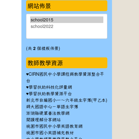
網站佈景
(共
2
個樣板佈景)
教師教學資源
♥
CIRN國民中小學課程與教學資源整合平
台
♥
學習扶助科技化評量網
♥
學習扶助教學資源平台
新北市自編國小一～六年級生字簿(甲乙本)
師大國語中心－華語生字簿
澎湖縣硬筆書法教學網
閱讀理解分享網站
桃園市國民中小學英語教育網
桃園市國小英語補充教材