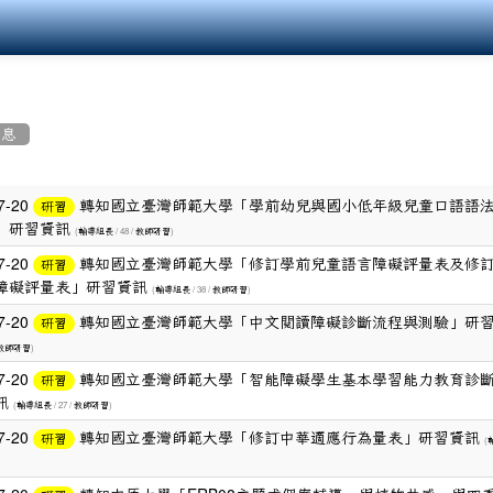
消息
7-20
轉知國立臺灣師範大學「學前幼兒與國小低年級兒童口語語
研習
」研習資訊
(
/ 48 /
)
輔導組長
教師研習
7-20
轉知國立臺灣師範大學「修訂學前兒童語言障礙評量表及修
研習
障礙評量表」研習資訊
(
/ 38 /
)
輔導組長
教師研習
7-20
轉知國立臺灣師範大學「中文閱讀障礙診斷流程與測驗」研
研習
)
教師研習
7-20
轉知國立臺灣師範大學「智能障礙學生基本學習能力教育診
研習
訊
(
/ 27 /
)
輔導組長
教師研習
7-20
轉知國立臺灣師範大學「修訂中華適應行為量表」研習資訊
研習
(