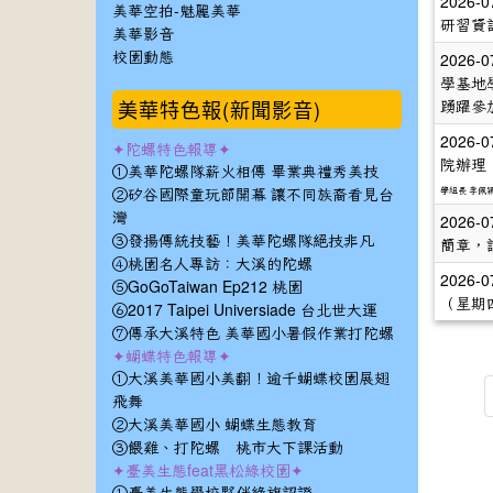
2026-0
美華空拍-魅麗美華
研習資
美華影音
2026-0
校園動態
學基地
美華特色報(新聞影音)
踴躍參
2026-0
✦陀螺特色報導✦
院辦理
①美華陀螺隊薪火相傳 畢業典禮秀美技
學組長 李佩
②矽谷國際童玩節開幕 讓不同族裔看見台
灣
2026-0
③發揚傳統技藝！美華陀螺隊絕技非凡
簡章，
④桃園名人專訪：大溪的陀螺
2026-0
⑤GoGoTaiwan Ep212 桃園
（星期
⑥2017 Taipei Universiade 台北世大運
⑦傳承大溪特色 美華國小暑假作業打陀螺
✦蝴蝶特色報導✦
①大溪美華國小美翻！逾千蝴蝶校園展翅
飛舞
②大溪美華國小 蝴蝶生態教育
③餵雞、打陀螺 桃市大下課活動
✦臺美生態feat黑松綠校園✦