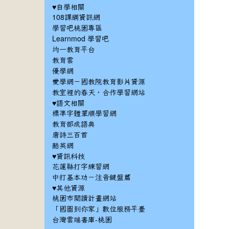
♥自學相關
108課綱資訊網
學習吧桃園專區
Learnmod 學習吧
均一教育平台
教育雲
優學網
愛學網－國教院教育影片資源
教室裡的春天，合作學習網站
♥語文相關
標準字體筆順學習網
教育部成語典
唐詩三百首
酷英網
♥資訊科技
花蓮縣打字練習網
中打基本功－注音鍵盤篇
♥其他資源
桃園市閱讀計畫網站
「國圖到你家」數位服務平臺
台灣雲端書庫-桃園