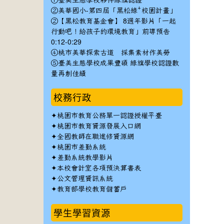
①臺美生態學校夥伴綠旗認證
②美華國小-第四屆「黑松綠⁺校園計畫」
②【黑松教育基金會】 8週年影片「一起
行動吧！給孩子的環境教育」前導預告
0:12-0:29
④桃市美華探索古道 採集素材作美勞
⑤臺美生態學校成果豐碩 綠旗學校認證數
量再創佳績
校務行政
✦
桃園市教育公務單一認證授權平臺
✦
桃園市教育資源發展入口網
✦
全國教師在職進修資源網
✦
桃園市差勤系統
✦
差勤系統教學影片
✦
本校會計室各項預決算書表
✦
公文管理資訊系統
✦
教育部學校教育儲蓄戶
學生學習資源