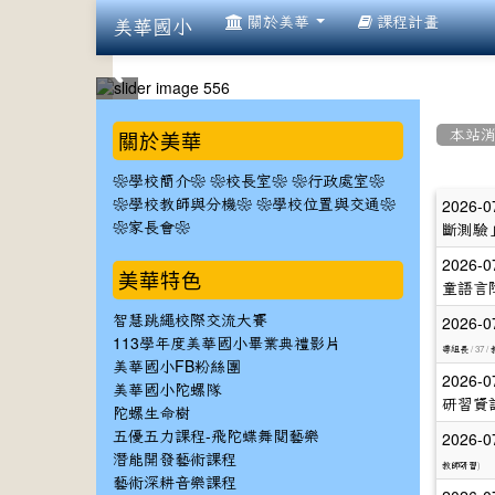
:::
關於美華
課程計畫
美華國小
:::
:::
關於美華
本站
❀學校簡介❀
❀校長室❀
❀行政處室❀
文
2026-0
❀學校教師與分機❀
❀學校位置與交通❀
❀家長會❀
斷測驗
章
2026-0
列
美華特色
童語言
表
2026-0
智慧跳繩校際交流大賽
113學年度美華國小畢業典禮影片
/ 37 /
導組長
美華國小FB粉絲團
2026-0
美華國小陀螺隊
研習資
陀螺生命樹
2026-0
五優五力課程-飛陀蝶舞閱藝樂
潛能開發藝術課程
)
教師研習
藝術深耕音樂課程