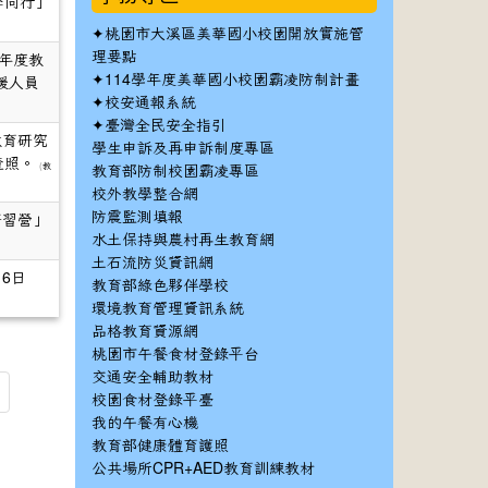
季同行」
✦
桃園市大溪區美華國小校園開放實施管
理要點
年度教
✦
114學年度美華國小校園霸凌防制計畫
援人員
✦
校安通報系統
✦
臺灣全民安全指引
教育研究
學生申訴及再申訴制度專區
查照。
(
教
教育部防制校園霸凌專區
校外教學整合網
防震監測填報
研習營」
水土保持與農村再生教育網
土石流防災資訊網
6日
教育部綠色夥伴學校
環境教育管理資訊系統
品格教育資源網
桃園市午餐食材登錄平台
交通安全輔助教材
校園食材登錄平臺
我的午餐有心機
教育部健康體育護照
公共場所CPR+AED教育訓練教材