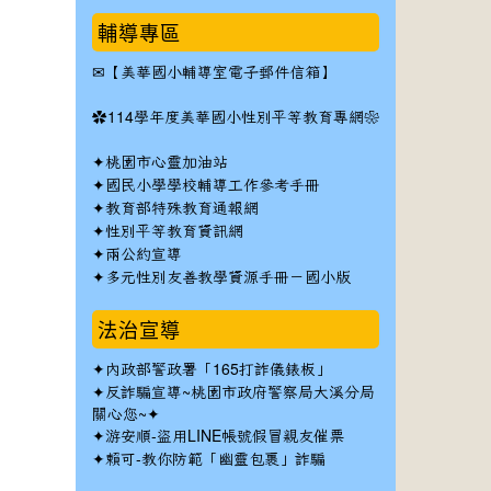
輔導專區
✉
【美華國小輔導室電子郵件信箱】
✿
114學年度美華國小性別平等教育專網❀
✦
桃園市心靈加油站
✦
國民小學學校輔導工作參考手冊
✦
教育部特殊教育通報網
✦
性別平等教育資訊網
✦
兩公約宣導
✦
多元性別友善教學資源手冊－國小版
法治宣導
✦
內政部警政署「165打詐儀錶板」
✦反詐騙宣導~桃園市政府警察局大溪分局
關心您~✦
✦
游安順-盜用LINE帳號假冒親友催票
✦
賴可-教你防範「幽靈包裹」詐騙