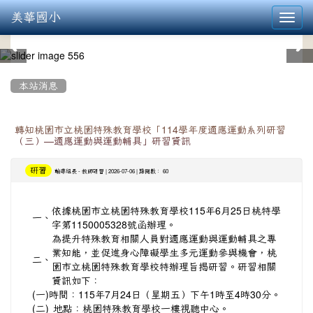
美華國小
Toggl
navig
:::
本站消息
轉知桃園市立桃園特殊教育學校「114學年度適應運動系列研習
（三）—適應運動與運動輔具」研習資訊
研習
-
| 2026-07-06 | 點閱數： 60
輔導組長
教師研習
依據桃園市立桃園特殊教育學校115年6月25日桃特學
一、
字第1150005328號函辦理。
為提升特殊教育相關人員對適應運動與運動輔具之專
業知能，並促進身心障礙學生多元運動參與機會，桃
二、
園市立桃園特殊教育學校特辦理旨揭研習。研習相關
資訊如下：
(一)
時間：115年7月24日（星期五）下午1時至4時30分。
(二)
地點：桃園特殊教育學校一樓視聽中心。