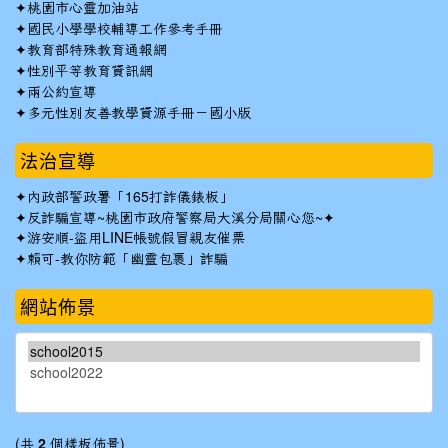
✦
桃園市心靈加油站
✦
國民小學學校輔導工作參考手冊
✦
教育部特殊教育通報網
✦
性別平等教育資訊網
✦
兩公約宣導
✦
多元性別友善教學資源手冊－國小版
法治宣導
✦
內政部警政署「165打詐儀錶板」
✦反詐騙宣導~桃園市政府警察局大溪分局關心您~✦
✦
游安順-盜用LINE帳號假冒親友催票
✦
賴可-教你防範「幽靈包裹」詐騙
網站佈景
(共
2
個樣板佈景)