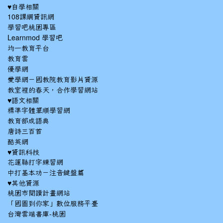
♥自學相關
108課綱資訊網
學習吧桃園專區
Learnmod 學習吧
均一教育平台
教育雲
優學網
愛學網－國教院教育影片資源
教室裡的春天，合作學習網站
♥語文相關
標準字體筆順學習網
教育部成語典
唐詩三百首
酷英網
♥資訊科技
花蓮縣打字練習網
中打基本功－注音鍵盤篇
♥其他資源
桃園市閱讀計畫網站
「國圖到你家」數位服務平臺
台灣雲端書庫-桃園