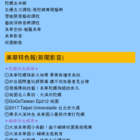
陀螺生命樹
五優五力課程-飛陀蝶舞閱藝樂
潛能開發藝術課程
藝術深耕音樂課程
美華空拍-魅麗美華
美華影音
校園動態
美華特色報(新聞影音)
✦陀螺特色報導✦
①美華陀螺隊薪火相傳 畢業典禮秀美技
②矽谷國際童玩節開幕 讓不同族裔看見台灣
③發揚傳統技藝！美華陀螺隊絕技非凡
④桃園名人專訪：大溪的陀螺
⑤GoGoTaiwan Ep212 桃園
⑥2017 Taipei Universiade 台北世大運
⑦傳承大溪特色 美華國小暑假作業打陀螺
✦蝴蝶特色報導✦
①大溪美華國小美翻！逾千蝴蝶校園展翅飛舞
②大溪美華國小 蝴蝶生態教育