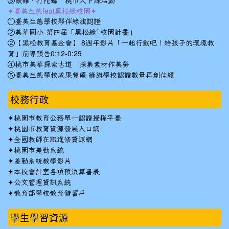
③餵雞、打陀螺 桃市大下課活動
✦臺美生態feat黑松綠校園✦
①臺美生態學校夥伴綠旗認證
②美華國小-第四屆「黑松綠⁺校園計畫」
②【黑松教育基金會】 8週年影片「一起行動吧！給孩子的環境教
育」前導預告0:12-0:29
④桃市美華探索古道 採集素材作美勞
⑤臺美生態學校成果豐碩 綠旗學校認證數量再創佳績
校務行政
✦
桃園市教育公務單一認證授權平臺
✦
桃園市教育資源發展入口網
✦
全國教師在職進修資源網
✦
桃園市差勤系統
✦
差勤系統教學影片
✦
本校會計室各項預決算書表
✦
公文管理資訊系統
✦
教育部學校教育儲蓄戶
學生學習資源