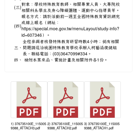
對象：學校特殊教育教師、相關專業人員、大專院校
(三)
相關科系學生及身心障礙團體、運動中心指導員等。
報名方式：請於活動前一週至全國特殊教育資訊網完
成線上報名（網址：
(四)
https://special.moe.gov.tw/menuLayout/study-info?
id=607346）。
全程參與者核發特殊教育研習時數4小時；倘有相關
三、
問題請逕洽桃園特殊教育學校承辦人柯藝涵復健組
長，聯絡電話：(03)3647099#334。
四、
檢附本案來函、實施計畫及相關附件各1份。
1) 376735100E_115005
2) 376735100E_115005
3) 376735100E_115005
9388_ATTACH3.pdf
9388_ATTACH2.pdf
9388_ATTACH1.pdf