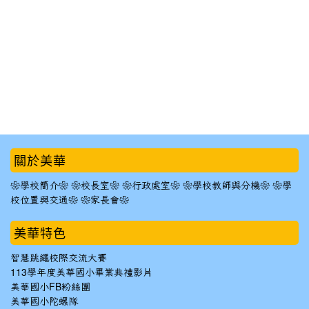
:::
關於美華
❀學校簡介❀
❀校長室❀
❀行政處室❀
❀學校教師與分機❀
❀學
校位置與交通❀
❀家長會❀
美華特色
智慧跳繩校際交流大賽
113學年度美華國小畢業典禮影片
美華國小FB粉絲團
美華國小陀螺隊