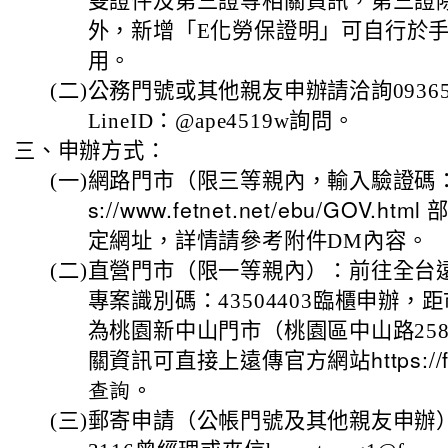
雙證件及第三證等相關資訊，第三證
外，新增「E化勞保證明」可自行於
用。
(二)
公務門號或其他親友申辦請洽詢09365
LineID：@ape4519w詢問。
三、
申辦方式：
(一)
網路門市（限三等親內，輸入驗證碼：1
部
s://www.fetnet.net/ebu/GOV.html
定網址，詳情請參考附件DM內容。
(二)
直營門市（限一等親內）：前往全台
專案識別碼：43504403臨櫃申辦，
為桃園新中山門市（桃園區中山路25
關資訊可直接上遠傳官方網站
https:/
查詢。
(三)
郵寄申請（公帳門號及其他親友申辦）：