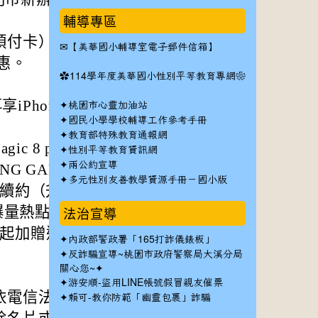
輔導專區
預付卡）再申請第
✉
【美華國小輔導室電子郵件信箱】
優惠。
✿
114學年度美華國小性別平等教育專網❀
享iPhone指定機款
✦
桃園市心靈加油站
✦
國民小學學校輔導工作參考手冊
✦
教育部特殊教育通報網
 8 pro/ SAMS
✦
性別平等教育資訊網
✦
兩公約宣導
UNG GALAXY A57
✦
多元性別友善教學資源手冊－國小版
/ 續約（升續），企
、爆量熱點分享（最
法治宣導
9起加贈遠傳幣$1,0
✦
內政部警政署「165打詐儀錶板」
✦反詐騙宣導~桃園市政府警察局大溪分局
關心您~✦
✦
游安順-盜用LINE帳號假冒親友催票
依電信法規需檢附
✦
賴可-教你防範「幽靈包裹」詐騙