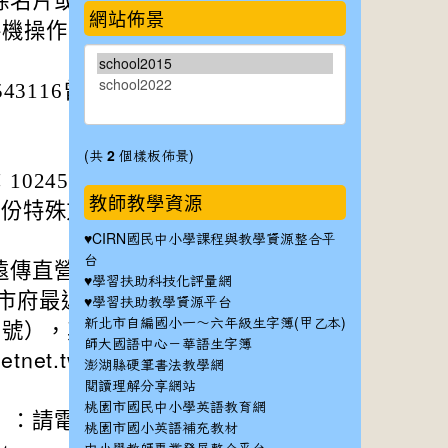
除名片或識別證
網站佈景
手機操作申請立即使
43116曾經理或加
(共
2
個樣板佈景)
0245）：
http
教師教學資源
份特殊方案須至指
♥
CIRN國民中小學課程與教學資源整合平
台
遠傳直營門市告知
♥
學習扶助科技化評量網
距市府最近的直營店
♥
學習扶助教學資源平台
新北市自編國小一～六年級生字簿(甲乙本)
8號），其他門市相
師大國語中心－華語生字簿
/fetnet.tw/lNcEY8
澎湖縣硬筆書法教學網
閱讀理解分享網站
桃園市國民中小學英語教育網
請電洽093654
桃園市國小英語補充教材