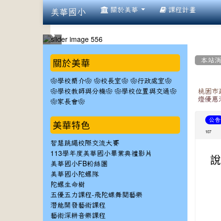
:::
關於美華
課程計畫
美華國小
:::
:::
關於美華
本站
❀學校簡介❀
❀校長室❀
❀行政處室❀
❀學校教師與分機❀
❀學校位置與交通❀
桃園市
燈優惠
❀家長會❀
公告
美華特色
107
智慧跳繩校際交流大賽
113學年度美華國小畢業典禮影片
說
美華國小FB粉絲團
美華國小陀螺隊
陀螺生命樹
五優五力課程-飛陀蝶舞閱藝樂
潛能開發藝術課程
藝術深耕音樂課程