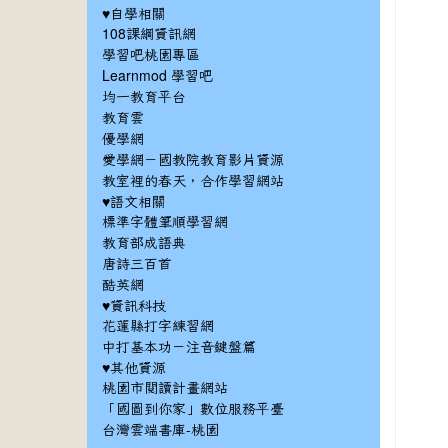
♥自學相關
108課綱資訊網
學習吧桃園專區
Learnmod 學習吧
均一教育平台
教育雲
優學網
愛學網－國教院教育影片資源
教室裡的春天，合作學習網站
♥語文相關
標準字體筆順學習網
教育部成語典
唐詩三百首
酷英網
♥資訊科技
花蓮縣打字練習網
中打基本功－注音鍵盤篇
♥其他資源
桃園市閱讀計畫網站
「國圖到你家」數位服務平臺
台灣雲端書庫-桃園