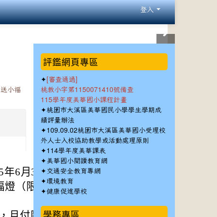
登入
:::
評鑑網頁專區
✦
[審查通過]
慶送小福
桃教小字第1150071410號備查
115學年度美華國小課程計畫
✦
桃園市大溪區美華國民小學學生學期成
績評量辦法
✦
109.09.02桃園市大溪區美華國小受理校
外人士入校協助教學或活動處理原則
✦
114學年度美華課表
✦
美華國小閱讀教育網
✦
5年6月30日止。
交通安全教育專網
✦
環境教育
福燈（限網路門市
✦
健康促進學校
學務專區
登場，月付剛剛好，回