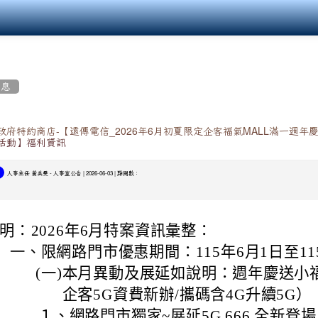
消息
政府特約商店-【遠傳電信_2026年6月初夏限定企客福氣MALL滿一週年
活動】福利資訊
-
| 2026-06-03 | 點閱數：
人事主任 黃美雯
人事室公告
明：
2026年6月特案資訊彙整：
一、
限網路門市優惠期間：115年6月1日至11
(一)
本月異動及展延如說明：週年慶送小
企客5G資費新辦/攜碼含4G升續5G）
１、
網路門市獨家~展延5G 666 全新