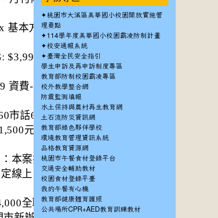
✦
桃園市大溪區美華國小校園開放實施管
ix 基本方案30M
理要點
✦
114學年度美華國小校園霸凌防制計畫
✦
校安通報系統
✦
$3,990 / 三星A5
臺灣全民安全指引
學生申訴及再申訴制度專區
教育部防制校園霸凌專區
資費- 3.3GB後降
校外教學整合網
防震監測填報
水土保持與農村再生教育網
60市話60國內通話
土石流防災資訊網
,500元遠傳
教育部綠色夥伴學校
環境教育管理資訊系統
品格教育資源網
9：本案提供不限速
桃園市午餐食材登錄平台
交通安全輔助教材
限定線上申請新辦/
校園食材登錄平臺
我的午餐有心機
教育部健康體育護照
000全聯禮卷+1,0
公共場所CPR+AED教育訓練教材
門市新辦/攜碼/續約