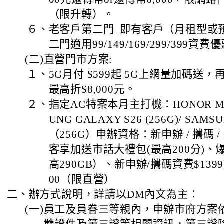
（限升轉）。
６、
老客戶第二門_即有客戶（月租型或
二門適用99/149/169/299/399資費
(二)
直營門市方案:
１、
5G月付 $599起 5G上網量加碼送，再
最高折$8,000元。
２、
指定AC特案本月主打機：HONOR Magic
UNG GALAXY S26 (256G)/ SAMS
（256G）申辦資格：新申辦 / 攜碼 
客享加送市話大禮包(最高200分)
高290GB）、新申辦/攜碼資費$139
00（限直營）
二、
辦方式說明，詳請以DM內文為主：
(一)
員工及員眷三等親內，申辦市府方案