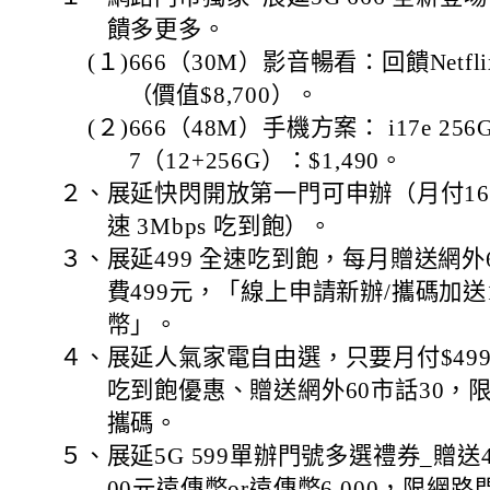
饋多更多。
(１)
666（30M）影音暢看：回饋Netfl
（價值$8,700）。
(２)
666（48M）手機方案： i17e 256G: 
7（12+256G）：$1,490。
２、
展延快閃開放第一門可申辦（月付169 
速 3Mbps 吃到飽）。
３、
展延499 全速吃到飽，每月贈送網外
費499元，「線上申請新辦/攜碼加送1
幣」。
４、
展延人氣家電自由選，只要月付$49
吃到飽優惠、贈送網外60市話30，
攜碼。
５、
展延5G 599單辦門號多選禮券_贈送4,
00元遠傳幣or遠傳幣6,000，限網路