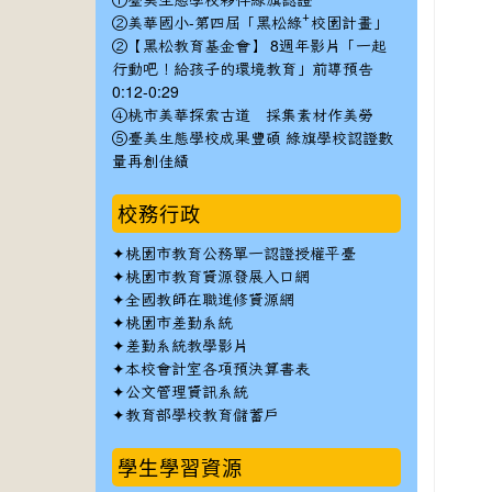
①臺美生態學校夥伴綠旗認證
②美華國小-第四屆「黑松綠⁺校園計畫」
②【黑松教育基金會】 8週年影片「一起
行動吧！給孩子的環境教育」前導預告
0:12-0:29
④桃市美華探索古道 採集素材作美勞
⑤臺美生態學校成果豐碩 綠旗學校認證數
量再創佳績
校務行政
✦
桃園市教育公務單一認證授權平臺
✦
桃園市教育資源發展入口網
✦
全國教師在職進修資源網
✦
桃園市差勤系統
✦
差勤系統教學影片
✦
本校會計室各項預決算書表
✦
公文管理資訊系統
✦
教育部學校教育儲蓄戶
學生學習資源