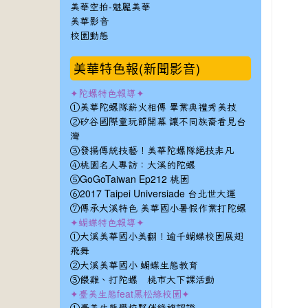
美華空拍-魅麗美華
美華影音
校園動態
美華特色報(新聞影音)
✦陀螺特色報導✦
①美華陀螺隊薪火相傳 畢業典禮秀美技
②矽谷國際童玩節開幕 讓不同族裔看見台
灣
③發揚傳統技藝！美華陀螺隊絕技非凡
④桃園名人專訪：大溪的陀螺
⑤GoGoTaiwan Ep212 桃園
⑥2017 Taipei Universiade 台北世大運
⑦傳承大溪特色 美華國小暑假作業打陀螺
✦蝴蝶特色報導✦
①大溪美華國小美翻！逾千蝴蝶校園展翅
飛舞
②大溪美華國小 蝴蝶生態教育
③餵雞、打陀螺 桃市大下課活動
✦臺美生態feat黑松綠校園✦