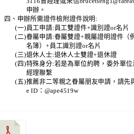
3116曾經理或來信brucetseng1@fareas
申辦。
四、
申辦所需證件檢附證件說明:
(一)
員工申請:員工雙證件+識別證or名片
(二)
眷屬申請:眷屬雙證+親屬證明證件（
名簿）+員工識別證or名片
(三)
退休人士:退休人士雙證+退休證
(四)
特殊身分:若是為單位約聘，委外單位
經理聯繫
(五)
推薦非二等親之眷屬朋友申請，請先與
e ID：@ape4519w