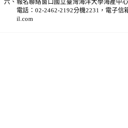
六、
報名聯絡窗口國立臺灣海洋大學海產中心
電話：02-2462-2192分機2231，電子信箱k
il.com