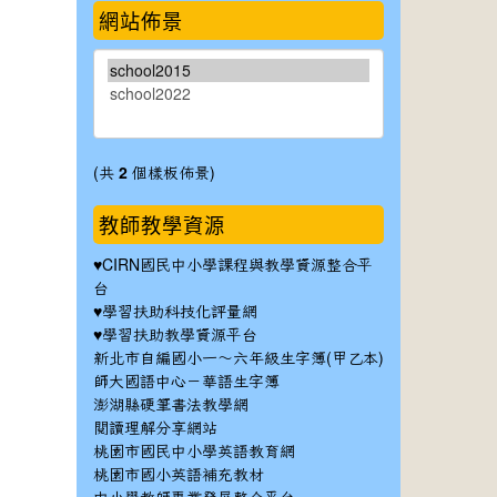
網站佈景
(共
2
個樣板佈景)
教師教學資源
♥
CIRN國民中小學課程與教學資源整合平
台
♥
學習扶助科技化評量網
♥
學習扶助教學資源平台
新北市自編國小一～六年級生字簿(甲乙本)
師大國語中心－華語生字簿
澎湖縣硬筆書法教學網
閱讀理解分享網站
桃園市國民中小學英語教育網
桃園市國小英語補充教材