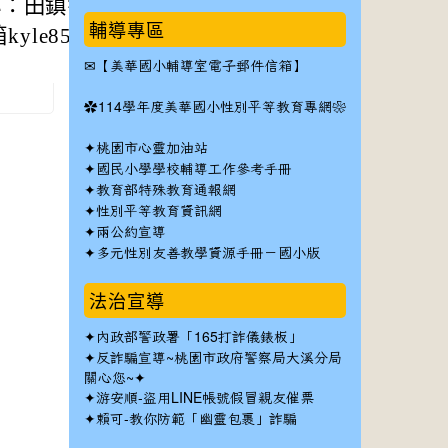
：田鎮宇 專員，
輔導專區
yle850611@gma
✉
【美華國小輔導室電子郵件信箱】
✿
114學年度美華國小性別平等教育專網❀
✦
桃園市心靈加油站
✦
國民小學學校輔導工作參考手冊
✦
教育部特殊教育通報網
✦
性別平等教育資訊網
✦
兩公約宣導
✦
多元性別友善教學資源手冊－國小版
法治宣導
✦
內政部警政署「165打詐儀錶板」
✦反詐騙宣導~桃園市政府警察局大溪分局
關心您~✦
✦
游安順-盜用LINE帳號假冒親友催票
✦
賴可-教你防範「幽靈包裹」詐騙