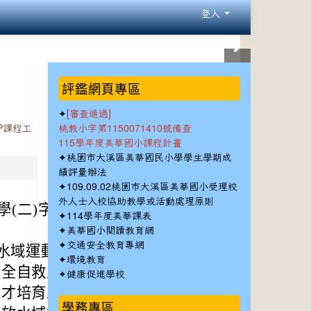
登入
:::
評鑑網頁專區
✦
[審查通過]
P課程工
桃教小字第1150071410號備查
115學年度美華國小課程計畫
✦
桃園市大溪區美華國民小學學生學期成
績評量辦法
✦
109.09.02桃園市大溪區美華國小受理校
外人士入校協助教學或活動處理原則
二)字第114003
✦
114學年度美華課表
✦
美華國小閱讀教育網
✦
交通安全教育專網
放水域運動教育中心
✦
環境教育
安全自救能力與水域
✦
健康促進學校
人才培育工作坊」。
學務專區