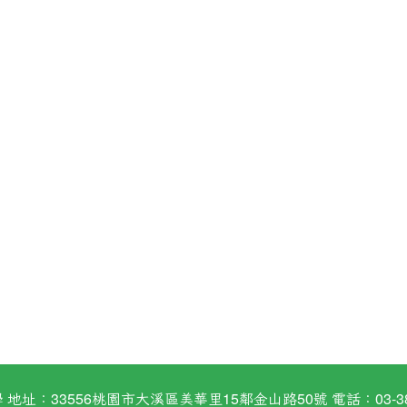
：33556桃園市大溪區美華里15鄰金山路50號 電話：03-38824