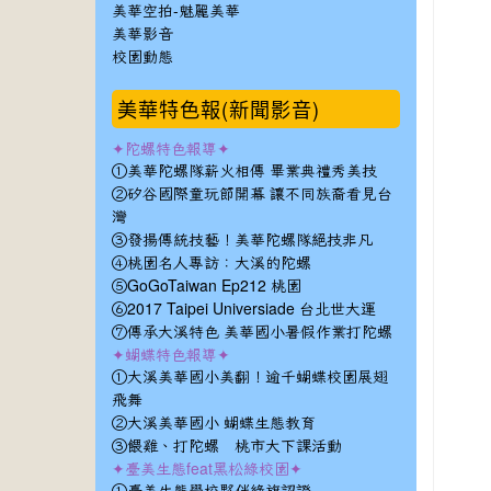
美華空拍-魅麗美華
美華影音
校園動態
美華特色報(新聞影音)
✦陀螺特色報導✦
①美華陀螺隊薪火相傳 畢業典禮秀美技
②矽谷國際童玩節開幕 讓不同族裔看見台
灣
③發揚傳統技藝！美華陀螺隊絕技非凡
④桃園名人專訪：大溪的陀螺
⑤GoGoTaiwan Ep212 桃園
⑥2017 Taipei Universiade 台北世大運
⑦傳承大溪特色 美華國小暑假作業打陀螺
✦蝴蝶特色報導✦
①大溪美華國小美翻！逾千蝴蝶校園展翅
飛舞
②大溪美華國小 蝴蝶生態教育
③餵雞、打陀螺 桃市大下課活動
✦臺美生態feat黑松綠校園✦