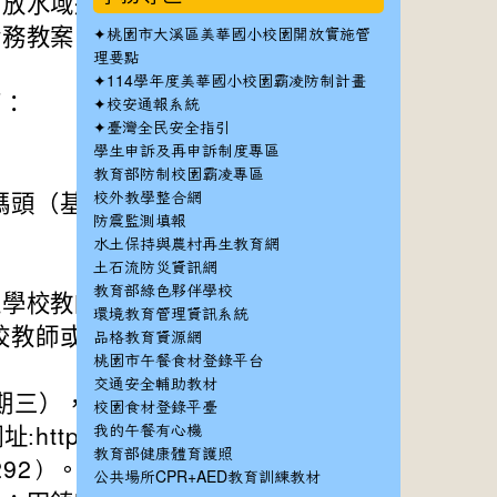
開放水域運動教育中
✦
實務教案，以促進水
桃園市大溪區美華國小校園開放實施管
理要點
✦
114學年度美華國小校園霸凌防制計畫
下：
✦
校安通報系統
✦
臺灣全民安全指引
學生申訴及再申訴制度專區
教育部防制校園霸凌專區
校外教學整合網
碼頭（基隆市中正
防震監測填報
水土保持與農村再生教育網
土石流防災資訊網
教育部綠色夥伴學校
之學校教師或教練。
環境教育管理資訊系統
校教師或教練。
品格教育資源網
桃園市午餐食材登錄平台
交通安全輔助教材
星期三），每場次30
校園食材登錄平臺
我的午餐有心機
址:
https://www.b
教育部健康體育護照
0292）。
公共場所CPR+AED教育訓練教材