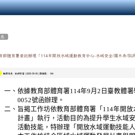
消息
育部體育署委託辦理「114年開放水域運動教育中心-水域安全/獨木舟/SU
-
| 2025-09-05 | 點閱數： 184
輔導組長
教師研習
一、
依據教育部體育署114年9月2日臺教體署學(
0052號函辦理。
二、
旨揭工作坊依教育部體育署「114年開
計畫」執行，活動目的為提升學生水域
活動技能，特辦理「開放水域運動技能