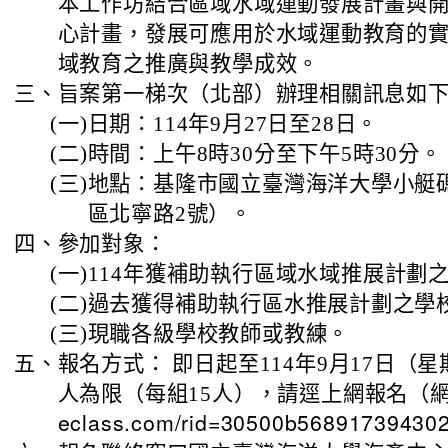
本工作坊結合區域水域運動發展計畫與
心計畫，發展可應用於水域運動教育的
域教育之推廣與教學成效。
三、
旨案第一梯次（北部）辦理相關訊息如
(一)
日期：114年9月27日至28日。
(二)
時間：上午8時30分至下午5時30分。
(三)
地點：基隆市國立臺灣海洋大學小艇
區北寧路2號）。
四、
參加對象：
(一)
114年獲補助執行區域水域推展計劃
(二)
過去獲得補助執行區水推展計劃之學
(三)
現職各級學校教師或教練。
五、
報名方式： 即日起至114年9月17日（
人為限（每組15人），請逕上網報名（網
eclass.com/rid=30500b5689173943