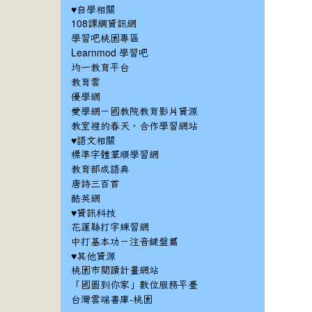
♥自學相關
108課綱資訊網
學習吧桃園專區
Learnmod 學習吧
均一教育平台
教育雲
優學網
愛學網－國教院教育影片資源
教室裡的春天，合作學習網站
♥語文相關
標準字體筆順學習網
教育部成語典
唐詩三百首
酷英網
♥資訊科技
花蓮縣打字練習網
中打基本功－注音鍵盤篇
♥其他資源
桃園市閱讀計畫網站
「國圖到你家」數位服務平臺
台灣雲端書庫-桃園