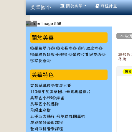
:::
關於美華
課程計畫
美華國小
:::
:::
關於美華
本站
❀學校簡介❀
❀校長室❀
❀行政處室❀
❀學校教師與分機❀
❀學校位置與交通❀
轉知教
作坊」
❀家長會❀
研習
美華特色
智慧跳繩校際交流大賽
113學年度美華國小畢業典禮影片
美華國小FB粉絲團
美華國小陀螺隊
陀螺生命樹
五優五力課程-飛陀蝶舞閱藝樂
潛能開發藝術課程
藝術深耕音樂課程