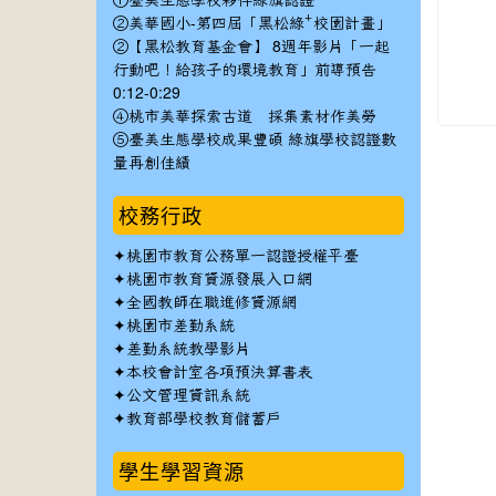
①臺美生態學校夥伴綠旗認證
②美華國小-第四屆「黑松綠⁺校園計畫」
②【黑松教育基金會】 8週年影片「一起
行動吧！給孩子的環境教育」前導預告
0:12-0:29
④桃市美華探索古道 採集素材作美勞
⑤臺美生態學校成果豐碩 綠旗學校認證數
量再創佳績
校務行政
✦
桃園市教育公務單一認證授權平臺
✦
桃園市教育資源發展入口網
✦
全國教師在職進修資源網
✦
桃園市差勤系統
✦
差勤系統教學影片
✦
本校會計室各項預決算書表
✦
公文管理資訊系統
✦
教育部學校教育儲蓄戶
學生學習資源