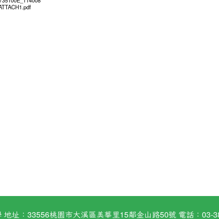
6735100E_114008
ATTACH1.pdf
：33556桃園市大溪區美華里15鄰金山路50號 電話：03-38824