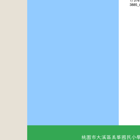
1) 37
3885_
桃園市大溪區美華國民小學 地址