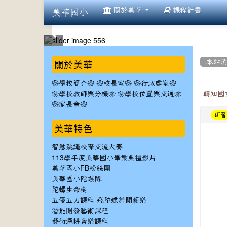
:::
關於美華
課程計畫
美華國小
:::
:::
關於美華
本站
❀學校簡介❀
❀校長室❀
❀行政處室❀
❀學校教師與分機❀
❀學校位置與交通❀
轉知國
❀家長會❀
研習
美華特色
智慧跳繩校際交流大賽
113學年度美華國小畢業典禮影片
美華國小FB粉絲團
美華國小陀螺隊
陀螺生命樹
五優五力課程-飛陀蝶舞閱藝樂
潛能開發藝術課程
藝術深耕音樂課程