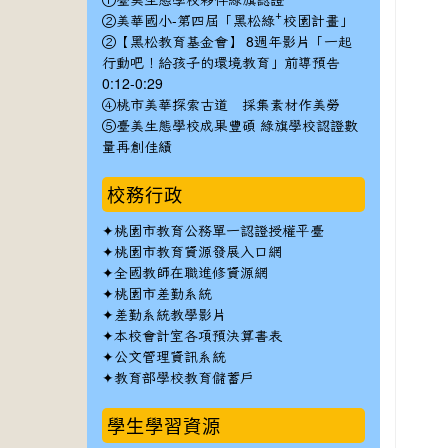
①臺美生態學校夥伴綠旗認證
②美華國小-第四屆「黑松綠⁺校園計畫」
②【黑松教育基金會】 8週年影片「一起
行動吧！給孩子的環境教育」前導預告
0:12-0:29
④桃市美華探索古道 採集素材作美勞
⑤臺美生態學校成果豐碩 綠旗學校認證數
量再創佳績
校務行政
✦
桃園市教育公務單一認證授權平臺
✦
桃園市教育資源發展入口網
✦
全國教師在職進修資源網
✦
桃園市差勤系統
✦
差勤系統教學影片
✦
本校會計室各項預決算書表
✦
公文管理資訊系統
✦
教育部學校教育儲蓄戶
學生學習資源