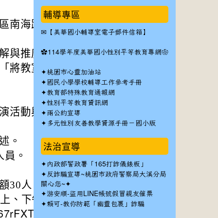
輔導專區
南海路43號2
✉
【美華國小輔導室電子郵件信箱】
✿
解與推廣、課程設
114學年度美華國小性別平等教育專網❀
「將教室搬進劇
✦
桃園市心靈加油站
✦
國民小學學校輔導工作參考手冊
✦
教育部特殊教育通報網
✦
性別平等教育資訊網
演活動與南海劇場
✦
兩公約宣導
✦
多元性別友善教學資源手冊－國小版
述。
法治宣導
人員。
✦
內政部警政署「165打詐儀錶板」
✦反詐騙宣導~桃園市政府警察局大溪分局
關心您~✦
30人 。
✦
游安順-盜用LINE帳號假冒親友催票
分上、下午場報名。
✦
賴可-教你防範「幽靈包裹」詐騙
6T67rFXTo14bDA