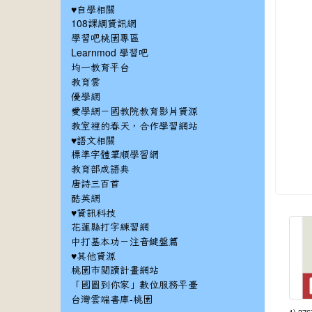
♥自學相關
108課綱資訊網
學習吧桃園專區
Learnmod 學習吧
均一教育平台
教育雲
優學網
愛學網－國教院教育影片資源
教室裡的春天，合作學習網站
♥語文相關
標準字體筆順學習網
教育部成語典
唐詩三百首
酷英網
♥資訊科技
花蓮縣打字練習網
中打基本功－注音鍵盤篇
♥其他資源
桃園市閱讀計畫網站
「國圖到你家」數位服務平臺
台灣雲端書庫-桃園