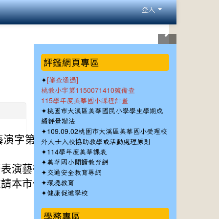
登入
:::
評鑑網頁專區
✦
[審查通過]
桃教小字第1150071410號備查
115學年度美華國小課程計畫
✦
桃園市大溪區美華國民小學學生學期成
績評量辦法
✦
109.09.02桃園市大溪區美華國小受理校
字第114030031
外人士入校協助教學或活動處理原則
✦
114學年度美華課表
✦
美華國小閱讀教育網
廣表演藝術教育，增
✦
交通安全教育專網
✦
邀請本市仁和國中許
環境教育
✦
健康促進學校
學務專區