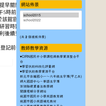
網站佈景
提早關閉表單）。
5時前逕至Googl
於該館官網公告名
研習時數，請事先
利後續登錄研習時
(共
2
個樣板佈景)
教師教學資源
假登記前往。
♥
CIRN國民中小學課程與教學資源整合平
台
♥
學習扶助科技化評量網
♥
學習扶助教學資源平台
新北市自編國小一～六年級生字簿(甲乙本)
師大國語中心－華語生字簿
澎湖縣硬筆書法教學網
閱讀理解分享網站
桃園市國民中小學英語教育網
桃園市國小英語補充教材