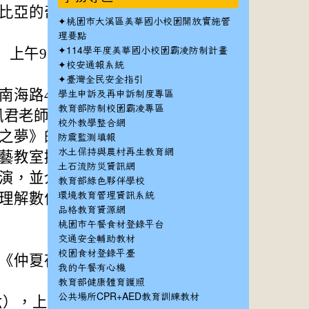
比亞的奇幻森
✦
桃園市大溪區美華國小校園開放實施管
理要點
✦
）上午9時至12
114學年度美華國小校園霸凌防制計畫
✦
校安通報系統
✦
臺灣全民安全指引
南海路47號）。
學生申訴及再申訴制度專區
教育部防制校園霸凌專區
許鳳君老師研製因材
校外教學整合網
之夢》的奇幻森
防震監測填報
水土保持與農村再生教育網
藝教室搬上劇場舞
土石流防災資訊網
演，並介紹劇場基
教育部綠色夥伴學校
理解數位課程應
環境教育管理資訊系統
品格教育資源網
桃園市午餐食材登錄平台
交通安全輔助教材
校園食材登錄平臺
《仲夏夜之夢》×
我的午餐有心機
教育部健康體育護照
公共場所CPR+AED教育訓練教材
六），上午場9時至