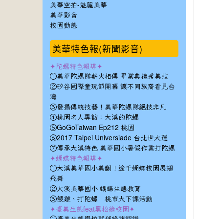
美華空拍-魅麗美華
美華影音
校園動態
美華特色報(新聞影音)
✦陀螺特色報導✦
①美華陀螺隊薪火相傳 畢業典禮秀美技
②矽谷國際童玩節開幕 讓不同族裔看見台
灣
③發揚傳統技藝！美華陀螺隊絕技非凡
④桃園名人專訪：大溪的陀螺
⑤GoGoTaiwan Ep212 桃園
⑥2017 Taipei Universiade 台北世大運
⑦傳承大溪特色 美華國小暑假作業打陀螺
✦蝴蝶特色報導✦
①大溪美華國小美翻！逾千蝴蝶校園展翅
飛舞
②大溪美華國小 蝴蝶生態教育
③餵雞、打陀螺 桃市大下課活動
✦臺美生態feat黑松綠校園✦