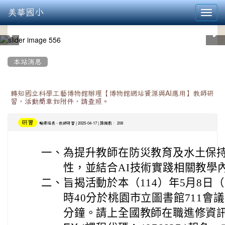
美華國小
Toggl
navig
:::
本站消息
轉知國立科學工藝博物館辦理【博物館網站資源與AI應用】教師研
習，活動簡章如附件，請查照。
研習
-
| 2025-04-17 | 點閱數： 208
輔導組長
教師研習
一、
為提升教師在防災教育及水土保
性，並結合AI技術實踐相關教學
二、
旨揭活動於本（114）年5月8日（
時40分於桃園市立圖書館711會
分鐘。請上全國教師在職進修資