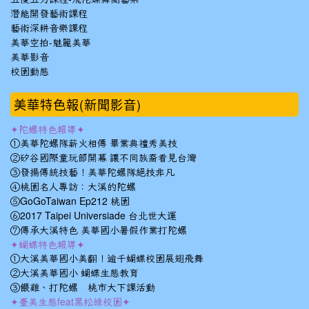
潛能開發藝術課程
藝術深耕音樂課程
美華空拍-魅麗美華
美華影音
校園動態
美華特色報(新聞影音)
✦陀螺特色報導✦
①美華陀螺隊薪火相傳 畢業典禮秀美技
②矽谷國際童玩節開幕 讓不同族裔看見台灣
③發揚傳統技藝！美華陀螺隊絕技非凡
④桃園名人專訪：大溪的陀螺
⑤GoGoTaiwan Ep212 桃園
⑥2017 Taipei Universiade 台北世大運
⑦傳承大溪特色 美華國小暑假作業打陀螺
✦蝴蝶特色報導✦
①大溪美華國小美翻！逾千蝴蝶校園展翅飛舞
②大溪美華國小 蝴蝶生態教育
③餵雞、打陀螺 桃市大下課活動
✦臺美生態feat黑松綠校園✦