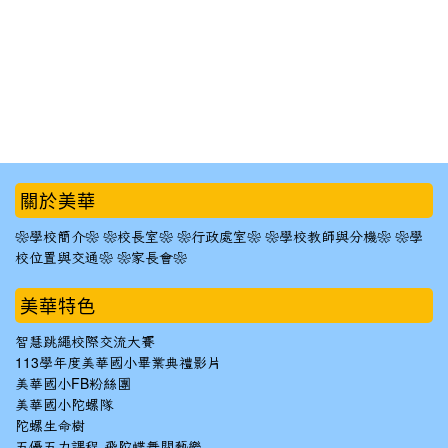
:::
關於美華
❀學校簡介❀
❀校長室❀
❀行政處室❀
❀學校教師與分機❀
❀學
校位置與交通❀
❀家長會❀
美華特色
智慧跳繩校際交流大賽
113學年度美華國小畢業典禮影片
美華國小FB粉絲團
美華國小陀螺隊
陀螺生命樹
五優五力課程-飛陀蝶舞閱藝樂