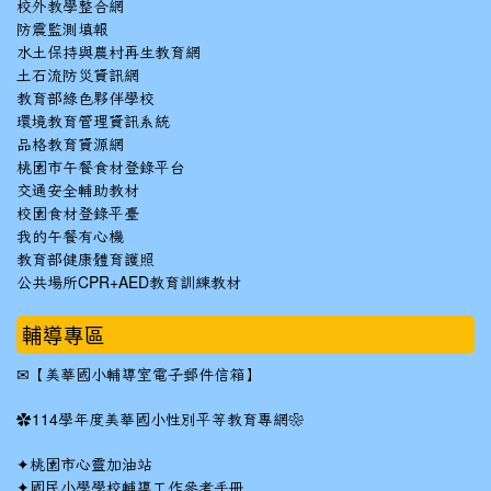
校外教學整合網
防震監測填報
水土保持與農村再生教育網
土石流防災資訊網
教育部綠色夥伴學校
環境教育管理資訊系統
品格教育資源網
桃園市午餐食材登錄平台
交通安全輔助教材
校園食材登錄平臺
我的午餐有心機
教育部健康體育護照
公共場所CPR+AED教育訓練教材
輔導專區
✉
【美華國小輔導室電子郵件信箱】
✿
114學年度美華國小性別平等教育專網❀
✦
桃園市心靈加油站
✦
國民小學學校輔導工作參考手冊