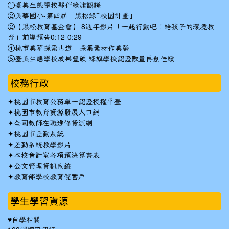
①臺美生態學校夥伴綠旗認證
②美華國小-第四屆「黑松綠⁺校園計畫」
②【黑松教育基金會】 8週年影片「一起行動吧！給孩子的環境教
育」前導預告0:12-0:29
④桃市美華探索古道 採集素材作美勞
⑤臺美生態學校成果豐碩 綠旗學校認證數量再創佳績
校務行政
✦
桃園市教育公務單一認證授權平臺
✦
桃園市教育資源發展入口網
✦
全國教師在職進修資源網
✦
桃園市差勤系統
✦
差勤系統教學影片
✦
本校會計室各項預決算書表
✦
公文管理資訊系統
✦
教育部學校教育儲蓄戶
學生學習資源
♥自學相關