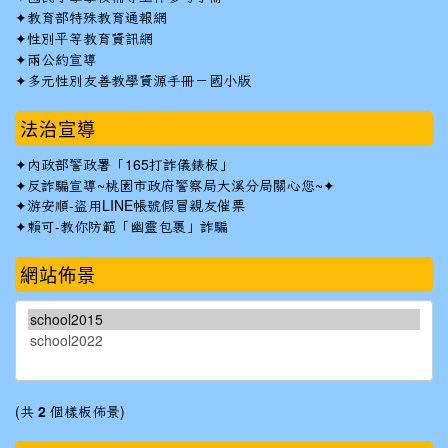
✦
教育部特殊教育通報網
✦
性別平等教育資訊網
✦
兩公約宣導
✦
多元性別友善教學資源手冊－國小版
法治宣導
✦
內政部警政署「165打詐儀錶板」
✦反詐騙宣導~桃園市政府警察局大溪分局關心您~✦
✦
游安順-盜用LINE帳號假冒親友催票
✦
賴可-教你防範「幽靈包裹」詐騙
網站佈景
(共
2
個樣板佈景)