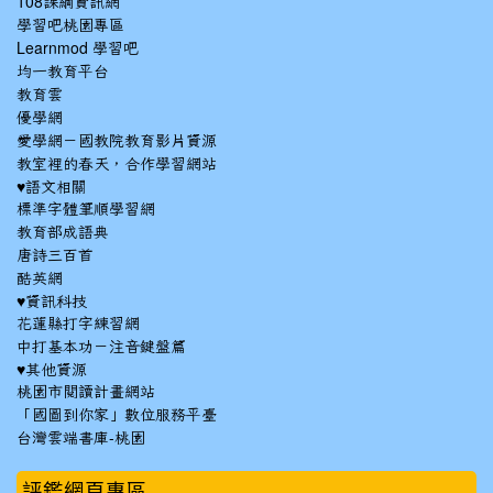
108課綱資訊網
學習吧桃園專區
Learnmod 學習吧
均一教育平台
教育雲
優學網
愛學網－國教院教育影片資源
教室裡的春天，合作學習網站
♥語文相關
標準字體筆順學習網
教育部成語典
唐詩三百首
酷英網
♥資訊科技
花蓮縣打字練習網
中打基本功－注音鍵盤篇
♥其他資源
桃園市閱讀計畫網站
「國圖到你家」數位服務平臺
台灣雲端書庫-桃園
:::
評鑑網頁專區