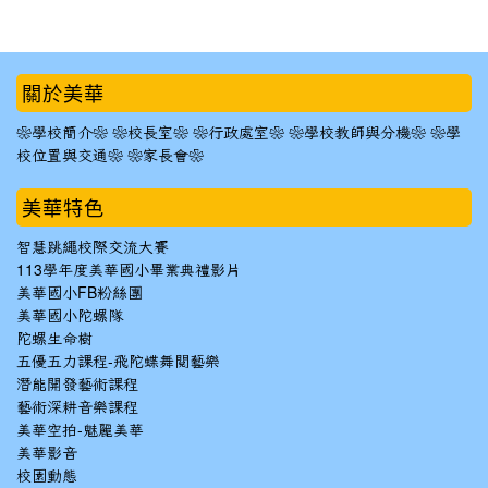
:::
關於美華
❀學校簡介❀
❀校長室❀
❀行政處室❀
❀學校教師與分機❀
❀學
校位置與交通❀
❀家長會❀
美華特色
智慧跳繩校際交流大賽
113學年度美華國小畢業典禮影片
美華國小FB粉絲團
美華國小陀螺隊
陀螺生命樹
五優五力課程-飛陀蝶舞閱藝樂
潛能開發藝術課程
藝術深耕音樂課程
美華空拍-魅麗美華
美華影音
校園動態