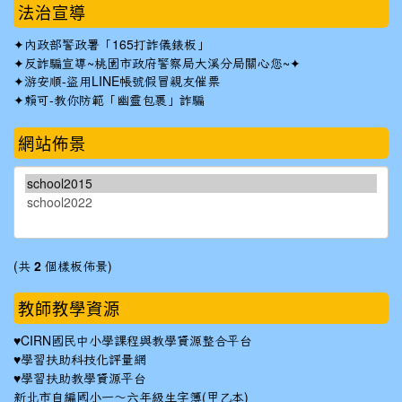
法治宣導
✦
內政部警政署「165打詐儀錶板」
✦反詐騙宣導~桃園市政府警察局大溪分局關心您~✦
✦
游安順-盜用LINE帳號假冒親友催票
✦
賴可-教你防範「幽靈包裹」詐騙
網站佈景
(共
2
個樣板佈景)
教師教學資源
♥
CIRN國民中小學課程與教學資源整合平台
♥
學習扶助科技化評量網
♥
學習扶助教學資源平台
新北市自編國小一～六年級生字簿(甲乙本)