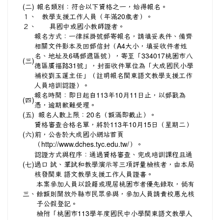
(二)
報名類別：符合以下資格之一，始得報名。
１、
教學支援工作人員（年滿20歲者）。
２、
具國中或國小教師證者。
報名方式：一律採掛號郵寄報名，請填妥表件、備齊
相關文件影本及回郵信封（A4大小，填妥收件者姓
名、地址及6碼郵遞區號），寄至「334017桃園市八
(三)
德區廣福路31號」，封面收件單位為「大成國民小學
補校劉玉蓮主任」（註明報名閩東語文教學支援工作
人員培訓認證）。
報名時間：即日起自113年10月11日止，以郵戳為
(四)
憑，逾期歉難受理。
(五)
報名人數上限：20名（額滿即截止）。
資格審查合格名單，將於113年10月15日（星期二）
(六)
前，公告於大成國小網站首頁
（
http://www.dches.tyc.edu.tw/）。
認證方式與程序：通過資格審查、完成培訓課程且通
(七)
過口 試、筆試和教學演示等三項評量檢核者，由本局
核發閩東 語文教學支援工作人員證書。
本案參加人員以設籍或現居桃園市者優先錄取，倘有
三、
餘額則開放外縣市民眾參與，參加人員請貴校惠允核
予公假登記。
檢附「桃園市113學年度國民中小學閩東語文教學人