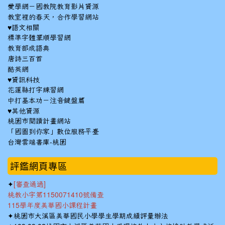
愛學網－國教院教育影片資源
教室裡的春天，合作學習網站
♥語文相關
標準字體筆順學習網
教育部成語典
唐詩三百首
酷英網
♥資訊科技
花蓮縣打字練習網
中打基本功－注音鍵盤篇
♥其他資源
桃園市閱讀計畫網站
「國圖到你家」數位服務平臺
台灣雲端書庫-桃園
:::
評鑑網頁專區
✦
[審查通過]
桃教小字第1150071410號備查
115學年度美華國小課程計畫
✦
桃園市大溪區美華國民小學學生學期成績評量辦法