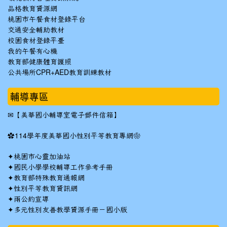
品格教育資源網
桃園市午餐食材登錄平台
交通安全輔助教材
校園食材登錄平臺
我的午餐有心機
教育部健康體育護照
公共場所CPR+AED教育訓練教材
輔導專區
✉
【美華國小輔導室電子郵件信箱】
✿
114學年度美華國小性別平等教育專網❀
✦
桃園市心靈加油站
✦
國民小學學校輔導工作參考手冊
✦
教育部特殊教育通報網
✦
性別平等教育資訊網
✦
兩公約宣導
✦
多元性別友善教學資源手冊－國小版