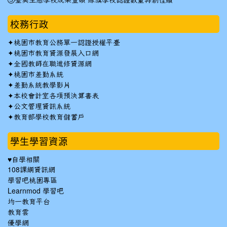
⑤臺美生態學校成果豐碩 綠旗學校認證數量再創佳績
校務行政
✦
桃園市教育公務單一認證授權平臺
✦
桃園市教育資源發展入口網
✦
全國教師在職進修資源網
✦
桃園市差勤系統
✦
差勤系統教學影片
✦
本校會計室各項預決算書表
✦
公文管理資訊系統
✦
教育部學校教育儲蓄戶
學生學習資源
♥自學相關
108課綱資訊網
學習吧桃園專區
Learnmod 學習吧
均一教育平台
教育雲
優學網