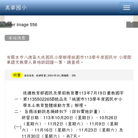
美華國小
Toggl
navig
:::
本站消息
有關本市八德區大成國民小學辦理桃園市113學年度國民中 小學閩
東語文教學人員培訓認證一案，請查照。
研習
-
| 2024-09-24 | 點閱數： 258
資訊組長
教師研習
依據教育部國民及學前教育署113年7月19日臺教國字
一、
第1135502265B號函及「桃園市113學年度國民中小
學本土教育整體推動方案」辦理。
二、
旨揭活動訊息摘錄如下（詳如實施計畫）：
研習日期：113年10月20日（星期日）、10月26日
（星期六）、11月2日（星期六）、11月9日（星期
(一)
六）、11月16日（星期六）、11月23日（星期六）及
11月30日（星期六），共7天。