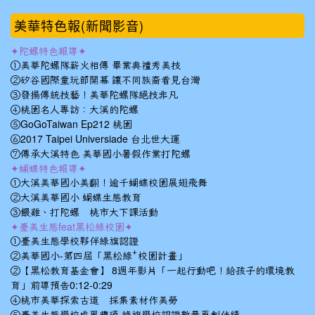
美華特色報(新聞影音)
✦陀螺特色報導✦
①美華陀螺隊薪火相傳 畢業典禮秀美技
②矽谷國際童玩節開幕 讓不同族裔看見台灣
③發揚傳統技藝！美華陀螺隊絕技非凡
④桃園名人專訪：大溪的陀螺
⑤GoGoTaiwan Ep212 桃園
⑥2017 Taipei Universiade 台北世大運
⑦傳承大溪特色 美華國小暑假作業打陀螺
✦蝴蝶特色報導✦
①大溪美華國小美翻！逾千蝴蝶校園展翅飛舞
②大溪美華國小 蝴蝶生態教育
③餵雞、打陀螺 桃市大下課活動
✦臺美生態feat黑松綠校園✦
①臺美生態學校夥伴綠旗認證
②美華國小-第四屆「黑松綠⁺校園計畫」
②【黑松教育基金會】 8週年影片「一起行動吧！給孩子的環境教
育」前導預告0:12-0:29
④桃市美華探索古道 採集素材作美勞