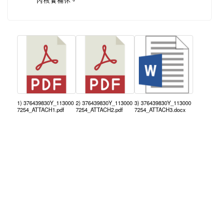
內核實補休。
1) 376439830Y_113000
2) 376439830Y_113000
3) 376439830Y_113000
7254_ATTACH1.pdf
7254_ATTACH2.pdf
7254_ATTACH3.docx