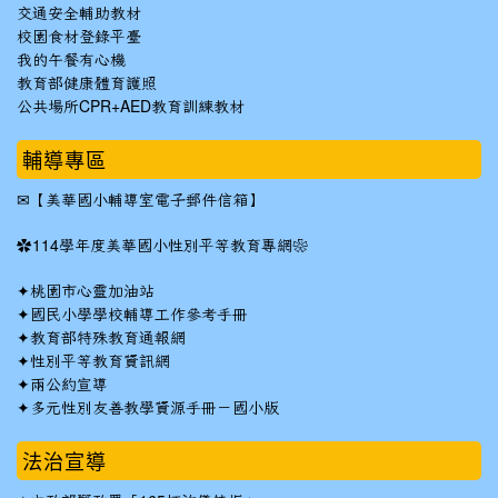
交通安全輔助教材
校園食材登錄平臺
我的午餐有心機
教育部健康體育護照
公共場所CPR+AED教育訓練教材
輔導專區
✉
【美華國小輔導室電子郵件信箱】
✿
114學年度美華國小性別平等教育專網❀
✦
桃園市心靈加油站
✦
國民小學學校輔導工作參考手冊
✦
教育部特殊教育通報網
✦
性別平等教育資訊網
✦
兩公約宣導
✦
多元性別友善教學資源手冊－國小版
法治宣導