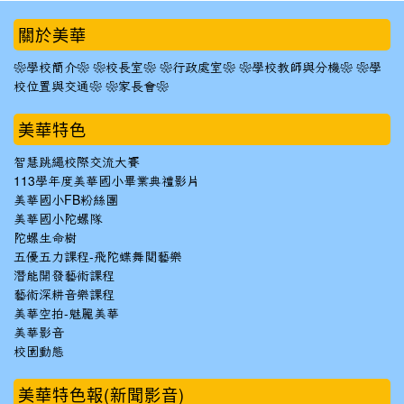
:::
關於美華
❀學校簡介❀
❀校長室❀
❀行政處室❀
❀學校教師與分機❀
❀學
校位置與交通❀
❀家長會❀
美華特色
智慧跳繩校際交流大賽
113學年度美華國小畢業典禮影片
美華國小FB粉絲團
美華國小陀螺隊
陀螺生命樹
五優五力課程-飛陀蝶舞閱藝樂
潛能開發藝術課程
藝術深耕音樂課程
美華空拍-魅麗美華
美華影音
校園動態
美華特色報(新聞影音)