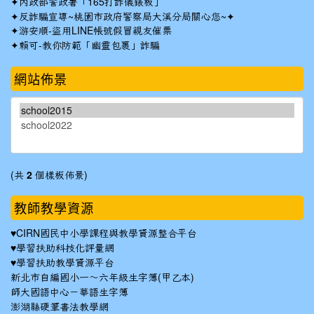
✦
內政部警政署「165打詐儀錶板」
✦反詐騙宣導~桃園市政府警察局大溪分局關心您~✦
✦
游安順-盜用LINE帳號假冒親友催票
✦
賴可-教你防範「幽靈包裹」詐騙
網站佈景
(共
2
個樣板佈景)
教師教學資源
♥
CIRN國民中小學課程與教學資源整合平台
♥
學習扶助科技化評量網
♥
學習扶助教學資源平台
新北市自編國小一～六年級生字簿(甲乙本)
師大國語中心－華語生字簿
澎湖縣硬筆書法教學網