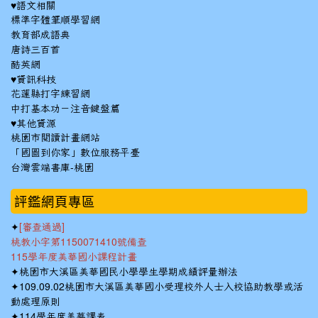
♥語文相關
標準字體筆順學習網
教育部成語典
唐詩三百首
酷英網
♥資訊科技
花蓮縣打字練習網
中打基本功－注音鍵盤篇
♥其他資源
桃園市閱讀計畫網站
「國圖到你家」數位服務平臺
台灣雲端書庫-桃園
:::
評鑑網頁專區
✦
[審查通過]
桃教小字第1150071410號備查
115學年度美華國小課程計畫
✦
桃園市大溪區美華國民小學學生學期成績評量辦法
✦
109.09.02桃園市大溪區美華國小受理校外人士入校協助教學或活
動處理原則
✦
114學年度美華課表