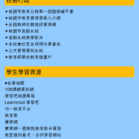
校務行政
✦
桃園市教育公務單一認證授權平臺
✦
桃園市教育資源發展入口網
✦
全國教師在職進修資源網
✦
桃園市差勤系統
✦
差勤系統教學影片
✦
本校會計室各項預決算書表
✦
公文管理資訊系統
✦
教育部學校教育儲蓄戶
學生學習資源
♥自學相關
108課綱資訊網
學習吧桃園專區
Learnmod 學習吧
均一教育平台
教育雲
優學網
愛學網－國教院教育影片資源
教室裡的春天，合作學習網站