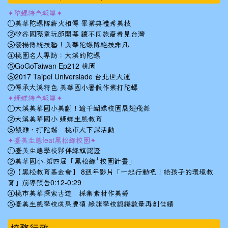
✦陀螺特色報導✦
①美華陀螺隊薪火相傳 畢業典禮秀美技
②矽谷國際童玩節開幕 讓不同族裔看見台灣
③發揚傳統技藝！美華陀螺隊絕技非凡
④桃園名人專訪：大溪的陀螺
⑤GoGoTaiwan Ep212 桃園
⑥2017 Taipei Universiade 台北世大運
⑦傳承大溪特色 美華國小暑假作業打陀螺
✦蝴蝶特色報導✦
①大溪美華國小美翻！逾千蝴蝶校園展翅飛舞
②大溪美華國小 蝴蝶生態教育
③餵雞、打陀螺 桃市大下課活動
✦臺美生態feat黑松綠校園✦
①臺美生態學校夥伴綠旗認證
②美華國小-第四屆「黑松綠⁺校園計畫」
②【黑松教育基金會】 8週年影片「一起行動吧！給孩子的環境教
育」前導預告0:12-0:29
④桃市美華探索古道 採集素材作美勞
⑤臺美生態學校成果豐碩 綠旗學校認證數量再創佳績