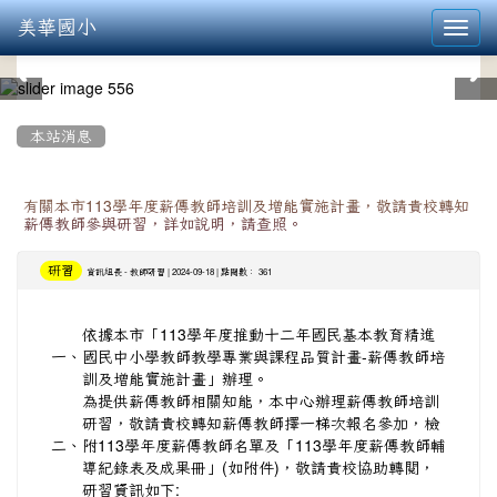
美華國小
Toggl
navig
:::
本站消息
有關本市113學年度薪傳教師培訓及增能實施計畫，敬請貴校轉知
薪傳教師參與研習，詳如說明，請查照。
研習
-
| 2024-09-18 | 點閱數： 361
資訊組長
教師研習
依據本市「113學年度推動十二年國民基本教育精進
一、
國民中小學教師教學專業與課程品質計畫-薪傳教師培
訓及增能實施計畫」辦理。
為提供薪傳教師相關知能，本中心辦理薪傳教師培訓
研習，敬請貴校轉知薪傳教師擇一梯次報名參加，檢
二、
附113學年度薪傳教師名單及「113學年度薪傳教師輔
導紀錄表及成果冊」(如附件)，敬請貴校協助轉閱，
研習資訊如下: