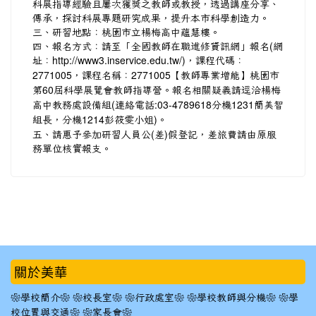
科展指導經驗且屢次獲獎之教師或教授，透過講座分享、
傳承，探討科展專題研究成果，提升本市科學創造力。
三、研習地點：桃園市立楊梅高中蘊慧樓。
四、報名方式：請至「全國教師在職進修資訊網」報名(網
址：
http://www3.inservice.edu.tw/)，課程代碼：
2771005，課程名稱：2771005【教師專業增能】桃園市
第60屆科學展覽會教師指導營。報名相關疑義請逕洽楊梅
高中教務處設備組(連絡電話:03-4789618分機1231簡美智
組長，分機1214彭筱雯小姐)。
五、請惠予參加研習人員公(差)假登記，差旅費請由原服
務單位核實報支。
:::
關於美華
❀學校簡介❀
❀校長室❀
❀行政處室❀
❀學校教師與分機❀
❀學
校位置與交通❀
❀家長會❀