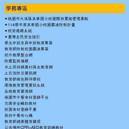
學務專區
✦
桃園市大溪區美華國小校園開放實施管理要點
✦
114學年度美華國小校園霸凌防制計畫
✦
校安通報系統
✦
臺灣全民安全指引
學生申訴及再申訴制度專區
教育部防制校園霸凌專區
校外教學整合網
防震監測填報
水土保持與農村再生教育網
土石流防災資訊網
教育部綠色夥伴學校
環境教育管理資訊系統
品格教育資源網
桃園市午餐食材登錄平台
交通安全輔助教材
校園食材登錄平臺
我的午餐有心機
教育部健康體育護照
公共場所CPR+AED教育訓練教材