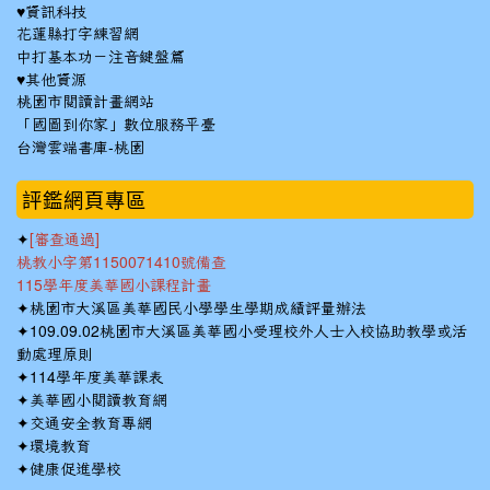
♥資訊科技
花蓮縣打字練習網
中打基本功－注音鍵盤篇
♥其他資源
桃園市閱讀計畫網站
「國圖到你家」數位服務平臺
台灣雲端書庫-桃園
:::
評鑑網頁專區
✦
[審查通過]
桃教小字第1150071410號備查
115學年度美華國小課程計畫
✦
桃園市大溪區美華國民小學學生學期成績評量辦法
✦
109.09.02桃園市大溪區美華國小受理校外人士入校協助教學或活
動處理原則
✦
114學年度美華課表
✦
美華國小閱讀教育網
✦
交通安全教育專網
✦
環境教育
✦
健康促進學校