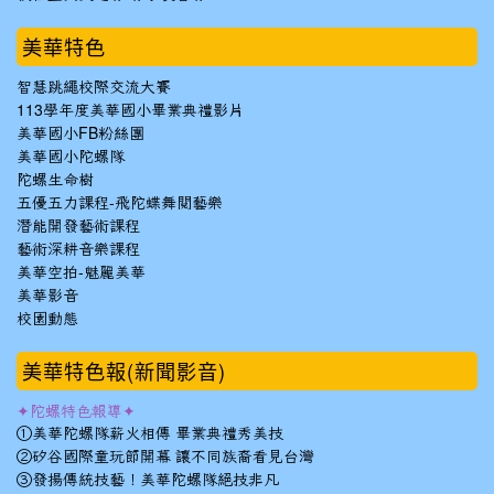
美華特色
智慧跳繩校際交流大賽
113學年度美華國小畢業典禮影片
美華國小FB粉絲團
美華國小陀螺隊
陀螺生命樹
五優五力課程-飛陀蝶舞閱藝樂
潛能開發藝術課程
藝術深耕音樂課程
美華空拍-魅麗美華
美華影音
校園動態
美華特色報(新聞影音)
✦陀螺特色報導✦
①美華陀螺隊薪火相傳 畢業典禮秀美技
②矽谷國際童玩節開幕 讓不同族裔看見台灣
③發揚傳統技藝！美華陀螺隊絕技非凡