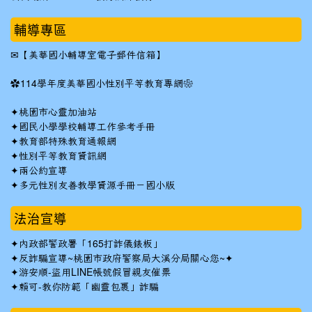
輔導專區
✉
【美華國小輔導室電子郵件信箱】
✿
114學年度美華國小性別平等教育專網❀
✦
桃園市心靈加油站
✦
國民小學學校輔導工作參考手冊
✦
教育部特殊教育通報網
✦
性別平等教育資訊網
✦
兩公約宣導
✦
多元性別友善教學資源手冊－國小版
法治宣導
✦
內政部警政署「165打詐儀錶板」
✦反詐騙宣導~桃園市政府警察局大溪分局關心您~✦
✦
游安順-盜用LINE帳號假冒親友催票
✦
賴可-教你防範「幽靈包裹」詐騙