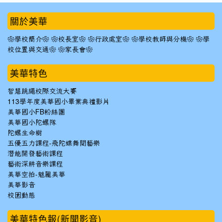
:::
關於美華
❀學校簡介❀
❀校長室❀
❀行政處室❀
❀學校教師與分機❀
❀學
校位置與交通❀
❀家長會❀
美華特色
智慧跳繩校際交流大賽
113學年度美華國小畢業典禮影片
美華國小FB粉絲團
美華國小陀螺隊
陀螺生命樹
五優五力課程-飛陀蝶舞閱藝樂
潛能開發藝術課程
藝術深耕音樂課程
美華空拍-魅麗美華
美華影音
校園動態
美華特色報(新聞影音)