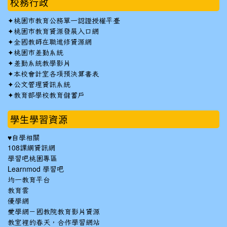
校務行政
✦
桃園市教育公務單一認證授權平臺
✦
桃園市教育資源發展入口網
✦
全國教師在職進修資源網
✦
桃園市差勤系統
✦
差勤系統教學影片
✦
本校會計室各項預決算書表
✦
公文管理資訊系統
✦
教育部學校教育儲蓄戶
學生學習資源
♥自學相關
108課綱資訊網
學習吧桃園專區
Learnmod 學習吧
均一教育平台
教育雲
優學網
愛學網－國教院教育影片資源
教室裡的春天，合作學習網站