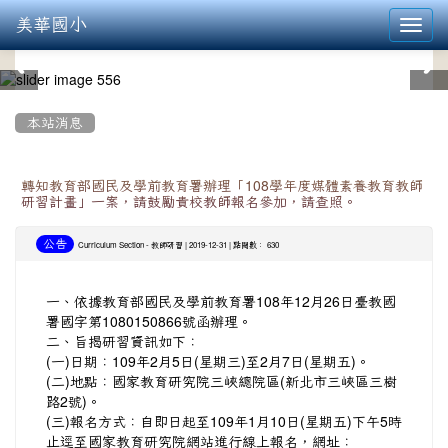
美華國小
Toggl
navig
:::
本站消息
轉知教育部國民及學前教育署辦理「108學年度媒體素養教育教師
研習計畫」一案，請鼓勵貴校教師報名參加，請查照。
公告
-
| 2019-12-31 | 點閱數： 630
Curriculum Section
教師研習
一、依據教育部國民及學前教育署108年12月26日臺教國
署國字第1080150866號函辦理。
二、旨揭研習資訊如下：
(一)日期：109年2月5日(星期三)至2月7日(星期五)。
(二)地點：國家教育研究院三峽總院區(新北市三峽區三樹
路2號)。
(三)報名方式：自即日起至109年1月10日(星期五)下午5時
止逕至國家教育研究院網站進行線上報名，網址：