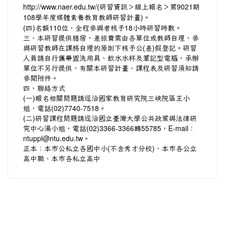
http://www.naer.edu.tw/(研習資訊＞線上報名＞第9021期
108學年度媒體素養教育教師研習計畫)。
(四)名額110位，全程參與者核予18小時研習時數。
三、本研習提供膳宿，差旅費需由各單位或教師自理，參
與研習教師在課務自理的原則下核予公(差)假登記。研習
人員請自行攜帶盥洗用具、飲水水杯及筆記型電腦，承辦
單位不另行提供，有關本研習計畫、課程表及研習須知請
參閱附件。
四、聯絡方式
(一)報名相關問題請逕洽國家教育研究院三峽院區王小
姐，電話(02)7740-7518。
(二)研習課程問題請逕洽國立臺灣大學公共政策與法律研
究中心湯小姐，電話(02)3366-3366轉55785，E-mail：
ntuppl@ntu.edu.tw。
正本：本市公私立各國中小(不含秀才分校)、本市各公立
高中職、本市各私立高中