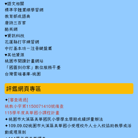
♥語文相關
標準字體筆順學習網
教育部成語典
唐詩三百首
酷英網
♥資訊科技
花蓮縣打字練習網
中打基本功－注音鍵盤篇
♥其他資源
桃園市閱讀計畫網站
「國圖到你家」數位服務平臺
台灣雲端書庫-桃園
:::
評鑑網頁專區
✦
[審查通過]
桃教小字第1150071410號備查
115學年度美華國小課程計畫
✦
桃園市大溪區美華國民小學學生學期成績評量辦法
✦
109.09.02桃園市大溪區美華國小受理校外人士入校協助教學或活
動處理原則