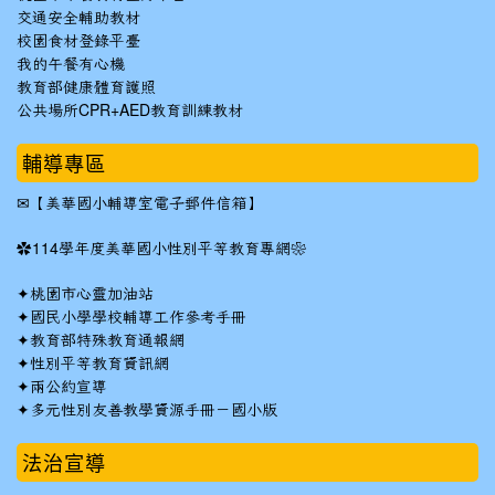
交通安全輔助教材
校園食材登錄平臺
我的午餐有心機
教育部健康體育護照
公共場所CPR+AED教育訓練教材
輔導專區
✉
【美華國小輔導室電子郵件信箱】
✿
114學年度美華國小性別平等教育專網❀
✦
桃園市心靈加油站
✦
國民小學學校輔導工作參考手冊
✦
教育部特殊教育通報網
✦
性別平等教育資訊網
✦
兩公約宣導
✦
多元性別友善教學資源手冊－國小版
法治宣導