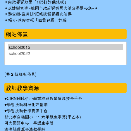
✦
內政部警政署「165打詐儀錶板」
✦反詐騙宣導~桃園市政府警察局大溪分局關心您~✦
✦
游安順-盜用LINE帳號假冒親友催票
✦
賴可-教你防範「幽靈包裹」詐騙
網站佈景
(共
2
個樣板佈景)
教師教學資源
♥
CIRN國民中小學課程與教學資源整合平台
♥
學習扶助科技化評量網
♥
學習扶助教學資源平台
新北市自編國小一～六年級生字簿(甲乙本)
師大國語中心－華語生字簿
澎湖縣硬筆書法教學網