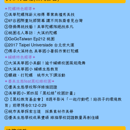
✦陀螺特色報導✦
①美華陀螺隊薪火相傳 畢業典禮秀美技
②矽谷國際童玩節開幕 讓不同族裔看見台灣
③發揚傳統技藝！美華陀螺隊絕技非凡
④桃園名人專訪：大溪的陀螺
⑤GoGoTaiwan Ep212 桃園
⑥2017 Taipei Universiade 台北世大運
⑦傳承大溪特色 美華國小暑假作業打陀螺
✦蝴蝶特色報導✦
①大溪美華國小美翻！逾千蝴蝶校園展翅飛舞
②大溪美華國小 蝴蝶生態教育
③餵雞、打陀螺 桃市大下課活動
✦臺美生態feat黑松綠校園✦
①臺美生態學校夥伴綠旗認證
②美華國小-第四屆「黑松綠⁺校園計畫」
②【黑松教育基金會】 8週年影片「一起行動吧！給孩子的環境教
育」前導預告0:12-0:29
④桃市美華探索古道 採集素材作美勞
⑤臺美生態學校成果豐碩 綠旗學校認證數量再創佳績