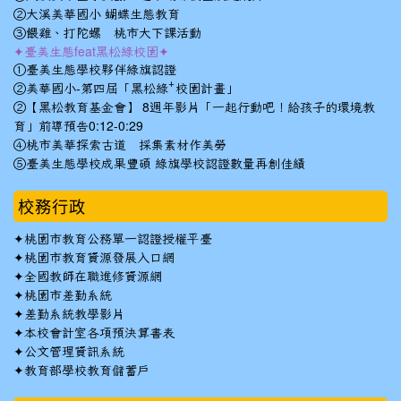
②大溪美華國小 蝴蝶生態教育
③餵雞、打陀螺 桃市大下課活動
✦臺美生態feat黑松綠校園✦
①臺美生態學校夥伴綠旗認證
②美華國小-第四屆「黑松綠⁺校園計畫」
②【黑松教育基金會】 8週年影片「一起行動吧！給孩子的環境教
育」前導預告0:12-0:29
④桃市美華探索古道 採集素材作美勞
⑤臺美生態學校成果豐碩 綠旗學校認證數量再創佳績
校務行政
✦
桃園市教育公務單一認證授權平臺
✦
桃園市教育資源發展入口網
✦
全國教師在職進修資源網
✦
桃園市差勤系統
✦
差勤系統教學影片
✦
本校會計室各項預決算書表
✦
公文管理資訊系統
✦
教育部學校教育儲蓄戶