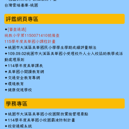
台灣雲端書庫-桃園
:::
評鑑網頁專區
✦
[審查通過]
桃教小字第1150071410號備查
115學年度美華國小課程計畫
✦
桃園市大溪區美華國民小學學生學期成績評量辦法
✦
109.09.02桃園市大溪區美華國小受理校外人士入校協助教學或活
動處理原則
✦
114學年度美華課表
✦
美華國小閱讀教育網
✦
交通安全教育專網
✦
環境教育
✦
健康促進學校
學務專區
✦
桃園市大溪區美華國小校園開放實施管理要點
✦
114學年度美華國小校園霸凌防制計畫
✦
校安通報系統