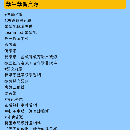
學生學習資源
♥自學相關
108課綱資訊網
學習吧桃園專區
Learnmod 學習吧
均一教育平台
教育雲
優學網
愛學網－國教院教育影片資源
教室裡的春天，合作學習網站
♥語文相關
標準字體筆順學習網
教育部成語典
唐詩三百首
酷英網
♥資訊科技
花蓮縣打字練習網
中打基本功－注音鍵盤篇
♥其他資源
桃園市閱讀計畫網站
「國圖到你家」數位服務平臺