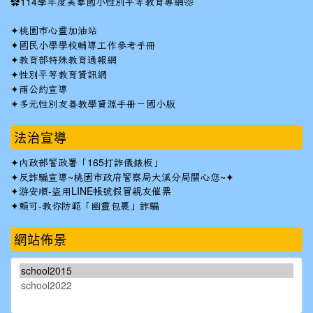
✿
114學年度美華國小性別平等教育專網❀
✦
桃園市心靈加油站
✦
國民小學學校輔導工作參考手冊
✦
教育部特殊教育通報網
✦
性別平等教育資訊網
✦
兩公約宣導
✦
多元性別友善教學資源手冊－國小版
法治宣導
✦
內政部警政署「165打詐儀錶板」
✦反詐騙宣導~桃園市政府警察局大溪分局關心您~✦
✦
游安順-盜用LINE帳號假冒親友催票
✦
賴可-教你防範「幽靈包裹」詐騙
網站佈景