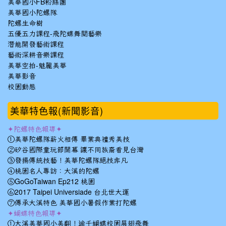
美華國小FB粉絲團
美華國小陀螺隊
陀螺生命樹
五優五力課程-飛陀蝶舞閱藝樂
潛能開發藝術課程
藝術深耕音樂課程
美華空拍-魅麗美華
美華影音
校園動態
美華特色報(新聞影音)
✦陀螺特色報導✦
①美華陀螺隊薪火相傳 畢業典禮秀美技
②矽谷國際童玩節開幕 讓不同族裔看見台灣
③發揚傳統技藝！美華陀螺隊絕技非凡
④桃園名人專訪：大溪的陀螺
⑤GoGoTaiwan Ep212 桃園
⑥2017 Taipei Universiade 台北世大運
⑦傳承大溪特色 美華國小暑假作業打陀螺
✦蝴蝶特色報導✦
①大溪美華國小美翻！逾千蝴蝶校園展翅飛舞