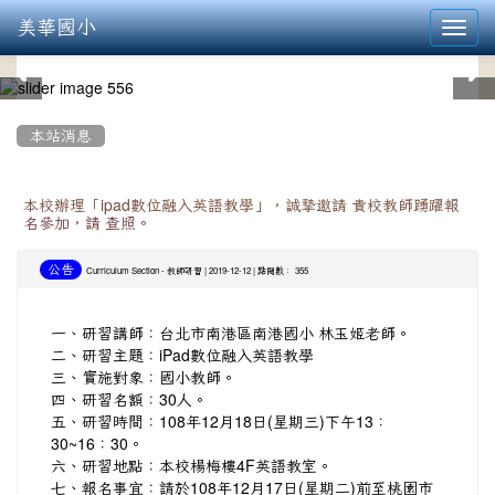
美華國小
Toggl
navig
:::
本站消息
本校辦理「ipad數位融入英語教學」，誠摯邀請 貴校教師踴躍報
名參加，請 查照。
公告
-
| 2019-12-12 | 點閱數： 355
Curriculum Section
教師研習
一、研習講師：台北市南港區南港國小 林玉姬老師。
二、研習主題：iPad數位融入英語教學
三、實施對象：國小教師。
四、研習名額：30人。
五、研習時間：108年12月18日(星期三)下午13：
30~16：30。
六、研習地點：本校楊梅樓4F英語教室。
七、報名事宜：請於108年12月17日(星期二)前至桃園市