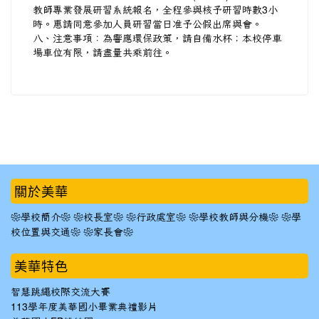
教師專業發展研習系統報名，全程參與核予研習時數3小
時。惠請同意參加人員研習當日准予公假出席與會。
八、注意事項：為響應環保政策，請自備水杯；本校停車
場車位有限，請盡量共乘前往。
:::
關於美華
❀學校簡介❀
❀校長室❀
❀行政處室❀
❀學校教師與分機❀
❀學
校位置與交通❀
❀家長會❀
美華特色
智慧跳繩校際交流大賽
113學年度美華國小畢業典禮影片