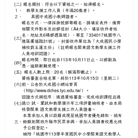
(二)
報名類別：符合以下資格之一，始得報名。
１、
教學支援工作人員（年滿20歲者）。
２、
具國中或國小教師證者。
報名方式：一律採掛號郵寄報名，請填妥表件、備齊
相關文件影本及回郵信封（A4大小，填妥收件者姓
名、地址及6碼郵遞區號），寄至「334017桃園市八
(三)
德區廣福路31號」，封面收件單位為「大成國民小學
補校劉玉蓮主任」（註明報名閩東語文教學支援工作
人員培訓認證）。
報名時間：即日起自113年10月11日止，以郵戳為
(四)
憑，逾期歉難受理。
(五)
報名人數上限：20名（額滿即截止）。
資格審查合格名單，將於113年10月15日（星期二）
(六)
前，公告於大成國小網站首頁
（
http://www.dches.tyc.edu.tw/）。
認證方式與程序：通過資格審查、完成培訓課程且通
(七)
過口 試、筆試和教學演示等三項評量檢核者，由本局
核發閩東 語文教學支援工作人員證書。
本案參加人員以設籍或現居桃園市者優先錄取，倘有
三、
餘額則開放外縣市民眾參與，參加人員請貴校惠允核
予公假登記。
檢附「桃園市113學年度國民中小學閩東語文教學人