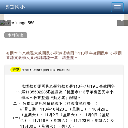
美華國小
Toggl
navig
:::
本站消息
有關本市八德區大成國民小學辦理桃園市113學年度國民中 小學閩
東語文教學人員培訓認證一案，請查照。
研習
-
| 2024-09-24 | 點閱數： 259
資訊組長
教師研習
依據教育部國民及學前教育署113年7月19日臺教國字
一、
第1135502265B號函及「桃園市113學年度國民中小
學本土教育整體推動方案」辦理。
二、
旨揭活動訊息摘錄如下（詳如實施計畫）：
研習日期：113年10月20日（星期日）、10月26日
（星期六）、11月2日（星期六）、11月9日（星期
(一)
六）、11月16日（星期六）、11月23日（星期六）及
11月30日（星期六），共7天。