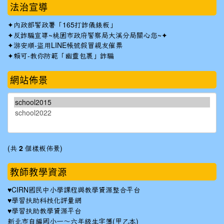
法治宣導
✦
內政部警政署「165打詐儀錶板」
✦反詐騙宣導~桃園市政府警察局大溪分局關心您~✦
✦
游安順-盜用LINE帳號假冒親友催票
✦
賴可-教你防範「幽靈包裹」詐騙
網站佈景
(共
2
個樣板佈景)
教師教學資源
♥
CIRN國民中小學課程與教學資源整合平台
♥
學習扶助科技化評量網
♥
學習扶助教學資源平台
新北市自編國小一～六年級生字簿(甲乙本)