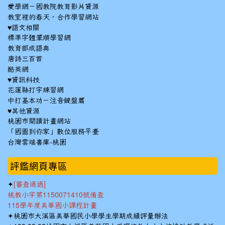
愛學網－國教院教育影片資源
教室裡的春天，合作學習網站
♥語文相關
標準字體筆順學習網
教育部成語典
唐詩三百首
酷英網
♥資訊科技
花蓮縣打字練習網
中打基本功－注音鍵盤篇
♥其他資源
桃園市閱讀計畫網站
「國圖到你家」數位服務平臺
台灣雲端書庫-桃園
:::
評鑑網頁專區
✦
[審查通過]
桃教小字第1150071410號備查
115學年度美華國小課程計畫
✦
桃園市大溪區美華國民小學學生學期成績評量辦法