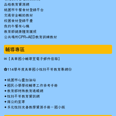
品格教育資源網
桃園市午餐食材登錄平台
交通安全輔助教材
校園食材登錄平臺
我的午餐有心機
教育部健康體育護照
公共場所CPR+AED教育訓練教材
輔導專區
✉
【美華國小輔導室電子郵件信箱】
✿
114學年度美華國小性別平等教育專網❀
✦
桃園市心靈加油站
✦
國民小學學校輔導工作參考手冊
✦
教育部特殊教育通報網
✦
性別平等教育資訊網
✦
兩公約宣導
✦
多元性別友善教學資源手冊－國小版