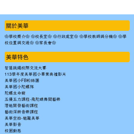
:::
關於美華
❀學校簡介❀
❀校長室❀
❀行政處室❀
❀學校教師與分機❀
❀學
校位置與交通❀
❀家長會❀
美華特色
智慧跳繩校際交流大賽
113學年度美華國小畢業典禮影片
美華國小FB粉絲團
美華國小陀螺隊
陀螺生命樹
五優五力課程-飛陀蝶舞閱藝樂
潛能開發藝術課程
藝術深耕音樂課程
美華空拍-魅麗美華
美華影音
校園動態