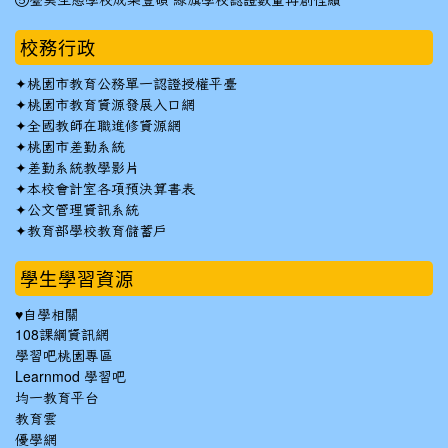
⑤臺美生態學校成果豐碩 綠旗學校認證數量再創佳績
校務行政
✦
桃園市教育公務單一認證授權平臺
✦
桃園市教育資源發展入口網
✦
全國教師在職進修資源網
✦
桃園市差勤系統
✦
差勤系統教學影片
✦
本校會計室各項預決算書表
✦
公文管理資訊系統
✦
教育部學校教育儲蓄戶
學生學習資源
♥自學相關
108課綱資訊網
學習吧桃園專區
Learnmod 學習吧
均一教育平台
教育雲
優學網