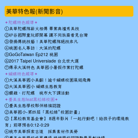
美華特色報(新聞影音)
✦陀螺特色報導✦
①美華陀螺隊薪火相傳 畢業典禮秀美技
②矽谷國際童玩節開幕 讓不同族裔看見台灣
③發揚傳統技藝！美華陀螺隊絕技非凡
④桃園名人專訪：大溪的陀螺
⑤GoGoTaiwan Ep212 桃園
⑥2017 Taipei Universiade 台北世大運
⑦傳承大溪特色 美華國小暑假作業打陀螺
✦蝴蝶特色報導✦
①大溪美華國小美翻！逾千蝴蝶校園展翅飛舞
②大溪美華國小 蝴蝶生態教育
③餵雞、打陀螺 桃市大下課活動
✦臺美生態feat黑松綠校園✦
①臺美生態學校夥伴綠旗認證
②美華國小-第四屆「黑松綠⁺校園計畫」
②【黑松教育基金會】 8週年影片「一起行動吧！給孩子的環境教
育」前導預告0:12-0:29
④桃市美華探索古道 採集素材作美勞