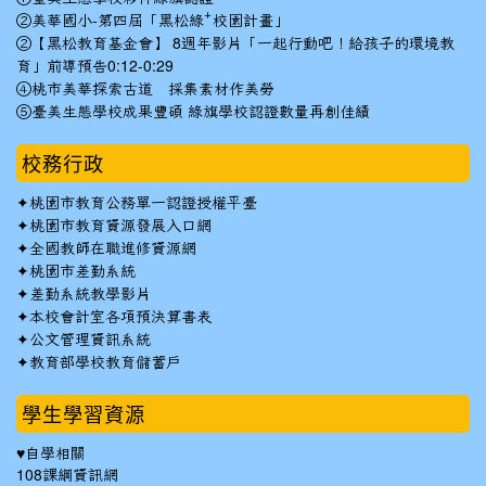
②美華國小-第四屆「黑松綠⁺校園計畫」
②【黑松教育基金會】 8週年影片「一起行動吧！給孩子的環境教
育」前導預告0:12-0:29
④桃市美華探索古道 採集素材作美勞
⑤臺美生態學校成果豐碩 綠旗學校認證數量再創佳績
校務行政
✦
桃園市教育公務單一認證授權平臺
✦
桃園市教育資源發展入口網
✦
全國教師在職進修資源網
✦
桃園市差勤系統
✦
差勤系統教學影片
✦
本校會計室各項預決算書表
✦
公文管理資訊系統
✦
教育部學校教育儲蓄戶
學生學習資源
♥自學相關
108課綱資訊網