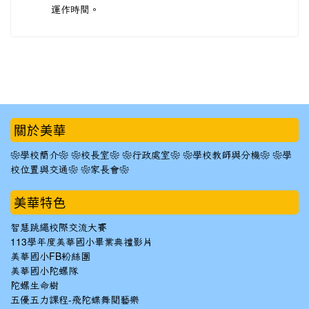
運作時間。
:::
關於美華
❀學校簡介❀
❀校長室❀
❀行政處室❀
❀學校教師與分機❀
❀學
校位置與交通❀
❀家長會❀
美華特色
智慧跳繩校際交流大賽
113學年度美華國小畢業典禮影片
美華國小FB粉絲團
美華國小陀螺隊
陀螺生命樹
五優五力課程-飛陀蝶舞閱藝樂