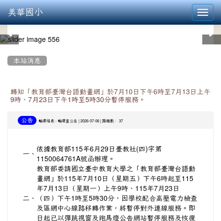
美華國小
Toggl
navig
:::
本站消息
轉知「教育部臺灣台語動畫網」於7月10日下午6時至7月13日上午
9時、7月23日下午1時至5時30分暫停服務。
公告
-
| 2026-07-06 | 點閱數： 37
輔導組長
輔導室公告
依據教育部115年6月29日臺教社(四)字第
一、
1150064761A號函辦理。
教育部委請國立臺中教育大學之「教育部臺灣台語動
畫網」於115年7月10日（星期五）下午6時起至115
年7月13日（星期一）上午9時、115年7月23日
二、
（四）下午1時至5時30分，因學校配合高壓電力檢查
及區網中心線路移轉作業，將暫停對外連線服務。即
日起已以彈跳視窗及跑馬燈公告網站暫停服務及恢復