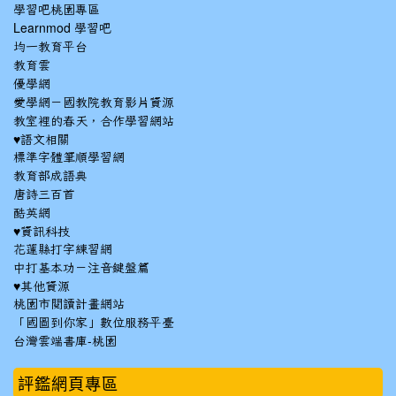
學習吧桃園專區
Learnmod 學習吧
均一教育平台
教育雲
優學網
愛學網－國教院教育影片資源
教室裡的春天，合作學習網站
♥語文相關
標準字體筆順學習網
教育部成語典
唐詩三百首
酷英網
♥資訊科技
花蓮縣打字練習網
中打基本功－注音鍵盤篇
♥其他資源
桃園市閱讀計畫網站
「國圖到你家」數位服務平臺
台灣雲端書庫-桃園
:::
評鑑網頁專區