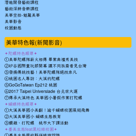
潛能開發藝術課程
藝術深耕音樂課程
美華空拍-魅麗美華
美華影音
校園動態
美華特色報(新聞影音)
✦陀螺特色報導✦
①美華陀螺隊薪火相傳 畢業典禮秀美技
②矽谷國際童玩節開幕 讓不同族裔看見台灣
③發揚傳統技藝！美華陀螺隊絕技非凡
④桃園名人專訪：大溪的陀螺
⑤GoGoTaiwan Ep212 桃園
⑥2017 Taipei Universiade 台北世大運
⑦傳承大溪特色 美華國小暑假作業打陀螺
✦蝴蝶特色報導✦
①大溪美華國小美翻！逾千蝴蝶校園展翅飛舞
②大溪美華國小 蝴蝶生態教育
③餵雞、打陀螺 桃市大下課活動
✦臺美生態feat黑松綠校園✦
①臺美生態學校夥伴綠旗認證