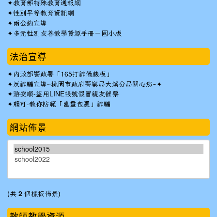
✦
教育部特殊教育通報網
✦
性別平等教育資訊網
✦
兩公約宣導
✦
多元性別友善教學資源手冊－國小版
法治宣導
✦
內政部警政署「165打詐儀錶板」
✦反詐騙宣導~桃園市政府警察局大溪分局關心您~✦
✦
游安順-盜用LINE帳號假冒親友催票
✦
賴可-教你防範「幽靈包裹」詐騙
網站佈景
(共
2
個樣板佈景)
教師教學資源