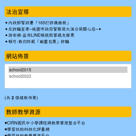
法治宣導
✦
內政部警政署「165打詐儀錶板」
✦反詐騙宣導~桃園市政府警察局大溪分局關心您~✦
✦
游安順-盜用LINE帳號假冒親友催票
✦
賴可-教你防範「幽靈包裹」詐騙
網站佈景
(共
2
個樣板佈景)
教師教學資源
♥
CIRN國民中小學課程與教學資源整合平台
♥
學習扶助科技化評量網
♥
學習扶助教學資源平台