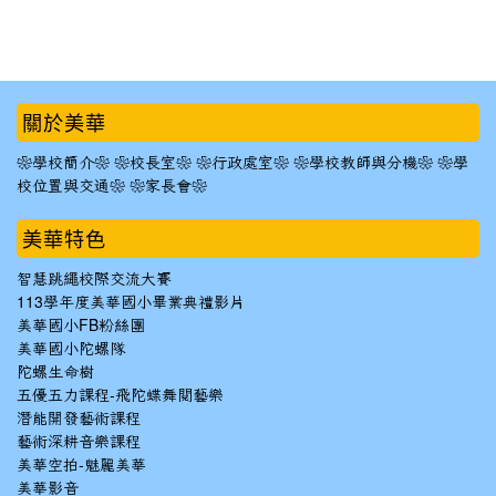
:::
關於美華
❀學校簡介❀
❀校長室❀
❀行政處室❀
❀學校教師與分機❀
❀學
校位置與交通❀
❀家長會❀
美華特色
智慧跳繩校際交流大賽
113學年度美華國小畢業典禮影片
美華國小FB粉絲團
美華國小陀螺隊
陀螺生命樹
五優五力課程-飛陀蝶舞閱藝樂
潛能開發藝術課程
藝術深耕音樂課程
美華空拍-魅麗美華
美華影音