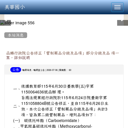
美華國小
Toggl
navig
:::
本站消息
函轉行政院公告修正「管制藥品分級及品項」部分分級及品 項一
案，詳如說明
公告
-
| 2026-07-06 | 點閱數： 60
輔導組長
輔導室公告
依據教育部115年6月30日臺教學(五)字第
一、
1150064636號函辦 理。
旨揭法規業經行政院於115年6月24日院臺衛字第
1151058804B號公告修正，並自115年6月26日生
二、
效，本次公告修正「管制藥品分級及品項」共計3
項，皆為第二級管制藥品，增列品項如下：
(一)
碳依托咪酯（Carboetomidate）
甲氧羰基碳依托咪酯（Methoxycarbonyl-