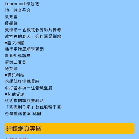
Learnmod 學習吧
均一教育平台
教育雲
優學網
愛學網－國教院教育影片資源
教室裡的春天，合作學習網站
♥語文相關
標準字體筆順學習網
教育部成語典
唐詩三百首
酷英網
♥資訊科技
花蓮縣打字練習網
中打基本功－注音鍵盤篇
♥其他資源
桃園市閱讀計畫網站
「國圖到你家」數位服務平臺
台灣雲端書庫-桃園
:::
評鑑網頁專區