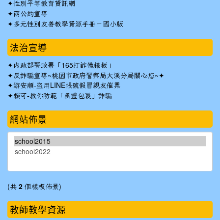
✦
性別平等教育資訊網
✦
兩公約宣導
✦
多元性別友善教學資源手冊－國小版
法治宣導
✦
內政部警政署「165打詐儀錶板」
✦反詐騙宣導~桃園市政府警察局大溪分局關心您~✦
✦
游安順-盜用LINE帳號假冒親友催票
✦
賴可-教你防範「幽靈包裹」詐騙
網站佈景
(共
2
個樣板佈景)
教師教學資源