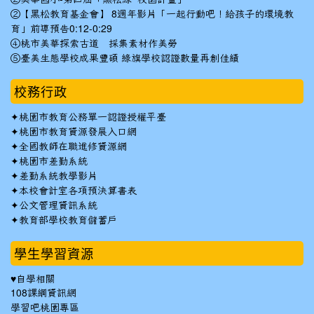
②【黑松教育基金會】 8週年影片「一起行動吧！給孩子的環境教
育」前導預告0:12-0:29
④桃市美華探索古道 採集素材作美勞
⑤臺美生態學校成果豐碩 綠旗學校認證數量再創佳績
校務行政
✦
桃園市教育公務單一認證授權平臺
✦
桃園市教育資源發展入口網
✦
全國教師在職進修資源網
✦
桃園市差勤系統
✦
差勤系統教學影片
✦
本校會計室各項預決算書表
✦
公文管理資訊系統
✦
教育部學校教育儲蓄戶
學生學習資源
♥自學相關
108課綱資訊網
學習吧桃園專區