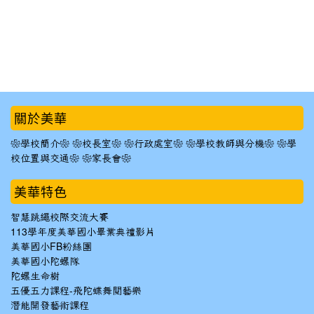
:::
關於美華
❀學校簡介❀
❀校長室❀
❀行政處室❀
❀學校教師與分機❀
❀學
校位置與交通❀
❀家長會❀
美華特色
智慧跳繩校際交流大賽
113學年度美華國小畢業典禮影片
美華國小FB粉絲團
美華國小陀螺隊
陀螺生命樹
五優五力課程-飛陀蝶舞閱藝樂
潛能開發藝術課程