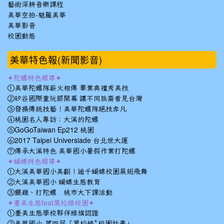
藝術深耕音樂課程
美華空拍-魅麗美華
美華影音
校園動態
美華特色報(新聞影音)
✦陀螺特色報導✦
①美華陀螺隊薪火相傳 畢業典禮秀美技
②矽谷國際童玩節開幕 讓不同族裔看見台灣
③發揚傳統技藝！美華陀螺隊絕技非凡
④桃園名人專訪：大溪的陀螺
⑤GoGoTaiwan Ep212 桃園
⑥2017 Taipei Universiade 台北世大運
⑦傳承大溪特色 美華國小暑假作業打陀螺
✦蝴蝶特色報導✦
①大溪美華國小美翻！逾千蝴蝶校園展翅飛舞
②大溪美華國小 蝴蝶生態教育
③餵雞、打陀螺 桃市大下課活動
✦臺美生態feat黑松綠校園✦
①臺美生態學校夥伴綠旗認證
②美華國小-第四屆「黑松綠⁺校園計畫」