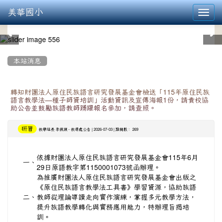
美華國小
Toggl
navig
:::
本站消息
轉知財團法人原住民族語言研究發展基金會檢送「115年原住民族
語言教學法—種子師資培訓」活動資訊及宣傳海報1份，請貴校協
助公告並鼓勵族語教師踴躍報名參加，請查照。
研習
-
| 2026-07-03 | 點閱數： 269
教學組長 李佩穎
教導處公告
依據財團法人原住民族語言研究發展基金會115年6月
一、
29日原語教字第1150001073號函辦理。
為推廣財團法人原住民族語言研究發展基金會出版之
《原住民族語言教學法工具書》學習資源，協助族語
二、
教師從理論導讀走向實作演練，掌握多元教學方法，
提升族語教學轉化與實務應用能力，特辦理旨揭培
訓。