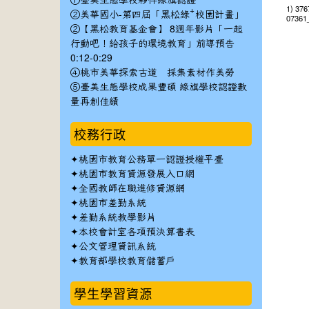
①臺美生態學校夥伴綠旗認證
1) 37
②美華國小-第四屆「黑松綠⁺校園計畫」
07361
②【黑松教育基金會】 8週年影片「一起
行動吧！給孩子的環境教育」前導預告
0:12-0:29
④桃市美華探索古道 採集素材作美勞
⑤臺美生態學校成果豐碩 綠旗學校認證數
量再創佳績
校務行政
✦
桃園市教育公務單一認證授權平臺
✦
桃園市教育資源發展入口網
✦
全國教師在職進修資源網
✦
桃園市差勤系統
✦
差勤系統教學影片
✦
本校會計室各項預決算書表
✦
公文管理資訊系統
✦
教育部學校教育儲蓄戶
學生學習資源