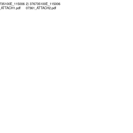
6735100E_115006
2) 376735100E_115006
_ATTACH1.pdf
07361_ATTACH2.pdf