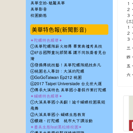
１
美華空拍-魅麗美華
２
美華影音
３
校園動態
(三
１
美華特色報(新聞影音)
２
３
✦陀螺特色報導✦
①美華陀螺隊薪火相傳 畢業典禮秀美技
三
②矽谷國際童玩節開幕 讓不同族裔看見台
四
灣
五
③發揚傳統技藝！美華陀螺隊絕技非凡
④桃園名人專訪：大溪的陀螺
六
⑤GoGoTaiwan Ep212 桃園
⑥2017 Taipei Universiade 台北世大運
⑦傳承大溪特色 美華國小暑假作業打陀螺
✦蝴蝶特色報導✦
①大溪美華國小美翻！逾千蝴蝶校園展翅
飛舞
②大溪美華國小 蝴蝶生態教育
③餵雞、打陀螺 桃市大下課活動
✦臺美生態feat黑松綠校園✦