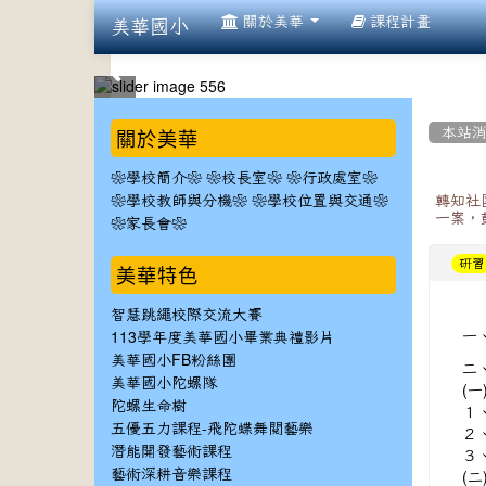
:::
關於美華
課程計畫
美華國小
:::
:::
關於美華
本站
❀學校簡介❀
❀校長室❀
❀行政處室❀
❀學校教師與分機❀
❀學校位置與交通❀
轉知社
一案，
❀家長會❀
研習
美華特色
智慧跳繩校際交流大賽
一
113學年度美華國小畢業典禮影片
美華國小FB粉絲團
二
美華國小陀螺隊
(一
陀螺生命樹
１
五優五力課程-飛陀蝶舞閱藝樂
２
潛能開發藝術課程
３
(二
藝術深耕音樂課程