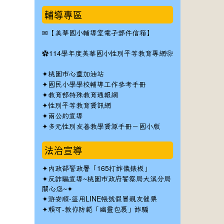
輔導專區
✉
【美華國小輔導室電子郵件信箱】
✿
114學年度美華國小性別平等教育專網❀
✦
桃園市心靈加油站
✦
國民小學學校輔導工作參考手冊
✦
教育部特殊教育通報網
✦
性別平等教育資訊網
✦
兩公約宣導
✦
多元性別友善教學資源手冊－國小版
法治宣導
✦
內政部警政署「165打詐儀錶板」
✦反詐騙宣導~桃園市政府警察局大溪分局
關心您~✦
✦
游安順-盜用LINE帳號假冒親友催票
✦
賴可-教你防範「幽靈包裹」詐騙