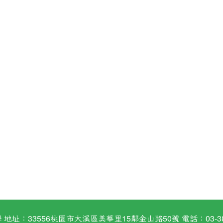
：33556桃園市大溪區美華里15鄰金山路50號 電話：03-38824