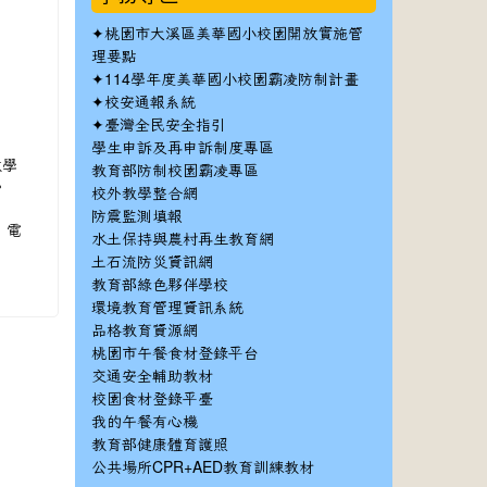
✦
桃園市大溪區美華國小校園開放實施管
理要點
✦
114學年度美華國小校園霸凌防制計畫
✦
校安通報系統
✦
臺灣全民安全指引
學生申訴及再申訴制度專區
教學
教育部防制校園霸凌專區
。
校外教學整合網
防震監測填報
，電
水土保持與農村再生教育網
土石流防災資訊網
教育部綠色夥伴學校
環境教育管理資訊系統
品格教育資源網
桃園市午餐食材登錄平台
交通安全輔助教材
校園食材登錄平臺
我的午餐有心機
教育部健康體育護照
公共場所CPR+AED教育訓練教材