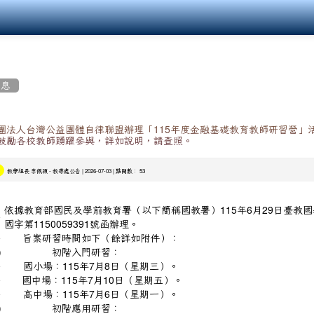
消息
團法人台灣公益團體自律聯盟辦理「115年度金融基礎教育教師研習營」
鼓勵各校教師踴躍參與，詳如說明，請查照。
-
| 2026-07-03 | 點閱數： 53
教學組長 李佩穎
教導處公告
依據教育部國民及學前教育署（以下簡稱國教署）115年6月29日臺教國
、
國字第1150059391號函辦理。
、
旨案研習時間如下（餘詳如附件）：
)
初階入門研習：
、
國小場：115年7月8日（星期三）。
、
國中場：115年7月10日（星期五）。
、
高中場：115年7月6日（星期一）。
)
初階應用研習：