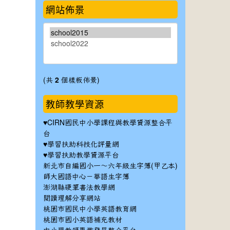
網站佈景
(共
2
個樣板佈景)
教師教學資源
♥
CIRN國民中小學課程與教學資源整合平
台
♥
學習扶助科技化評量網
♥
學習扶助教學資源平台
新北市自編國小一～六年級生字簿(甲乙本)
師大國語中心－華語生字簿
澎湖縣硬筆書法教學網
閱讀理解分享網站
桃園市國民中小學英語教育網
桃園市國小英語補充教材