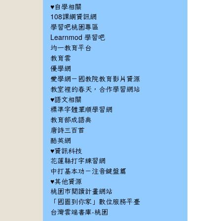
♥自學相關
108課綱資訊網
學習吧桃園專區
Learnmod 學習吧
均一教育平台
教育雲
優學網
愛學網－國教院教育影片資源
教室裡的春天，合作學習網站
♥語文相關
標準字體筆順學習網
教育部成語典
唐詩三百首
酷英網
♥資訊科技
花蓮縣打字練習網
中打基本功－注音鍵盤篇
♥其他資源
桃園市閱讀計畫網站
「國圖到你家」數位服務平臺
台灣雲端書庫-桃園