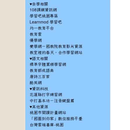
♥自學相關
108課綱資訊網
學習吧桃園專區
Learnmod 學習吧
均一教育平台
教育雲
優學網
愛學網－國教院教育影片資源
教室裡的春天，合作學習網站
♥語文相關
標準字體筆順學習網
教育部成語典
唐詩三百首
酷英網
♥資訊科技
花蓮縣打字練習網
中打基本功－注音鍵盤篇
♥其他資源
桃園市閱讀計畫網站
「國圖到你家」數位服務平臺
台灣雲端書庫-桃園