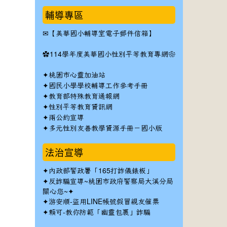
輔導專區
✉
【美華國小輔導室電子郵件信箱】
✿
114學年度美華國小性別平等教育專網❀
✦
桃園市心靈加油站
✦
國民小學學校輔導工作參考手冊
✦
教育部特殊教育通報網
✦
性別平等教育資訊網
✦
兩公約宣導
✦
多元性別友善教學資源手冊－國小版
法治宣導
✦
內政部警政署「165打詐儀錶板」
✦反詐騙宣導~桃園市政府警察局大溪分局
關心您~✦
✦
游安順-盜用LINE帳號假冒親友催票
✦
賴可-教你防範「幽靈包裹」詐騙