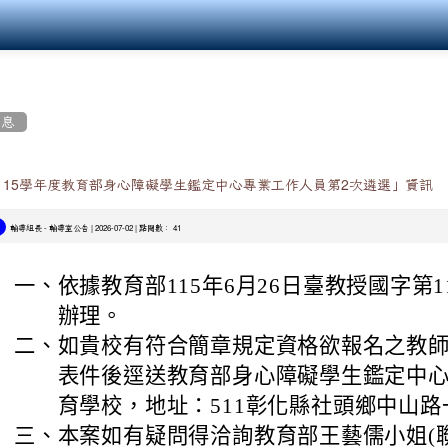
消息
115學年度教育部身心障礙學生鑑定中心專業工作人員第2次遴選」資訊
-
| 2026-07-02 | 點閱數： 41
輔導組長
輔導室公告
一、
依據教育部115年6月26日臺教授國字第115
辦理。
二、
如貴校有符合簡章規定資格欲報名之教
表件後逕送教育部身心障礙學生鑑定中
育學校，地址：511彰化縣社頭鄉中山路
三、
本案如有疑問得洽詢教育部王藝儒小姐(聯絡