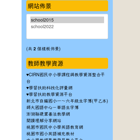
網站佈景
(共
2
個樣板佈景)
教師教學資源
♥
CIRN國民中小學課程與教學資源整合平
台
♥
學習扶助科技化評量網
♥
學習扶助教學資源平台
新北市自編國小一～六年級生字簿(甲乙本)
師大國語中心－華語生字簿
澎湖縣硬筆書法教學網
閱讀理解分享網站
桃園市國民中小學英語教育網
桃園市國小英語補充教材