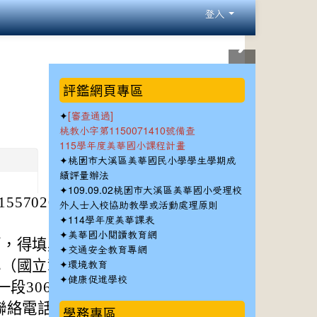
登入
:::
評鑑網頁專區
✦
[審查通過]
桃教小字第1150071410號備查
115學年度美華國小課程計畫
✦
桃園市大溪區美華國民小學學生學期成
績評量辦法
✦
109.09.02桃園市大溪區美華國小受理校
5702097A號函
外人士入校協助教學或活動處理原則
✦
114學年度美華課表
✦
美華國小閱讀教育網
師，得填具報名相關
✦
交通安全教育專網
✦
心（國立彰化特殊教
環境教育
✦
健康促進學校
一段306號）。
電話：04-3706
學務專區