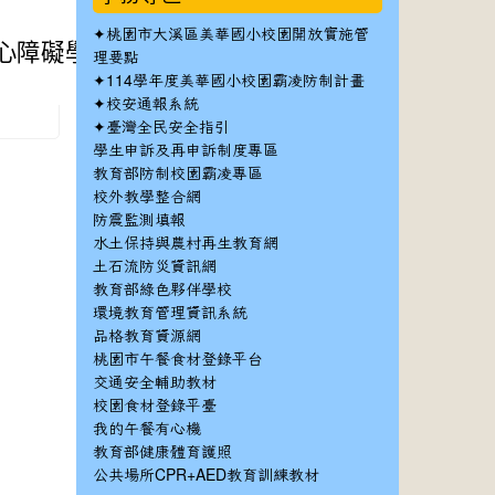
✦
桃園市大溪區美華國小校園開放實施管
身心障礙學生鑑定中
理要點
✦
。
114學年度美華國小校園霸凌防制計畫
✦
校安通報系統
✦
臺灣全民安全指引
學生申訴及再申訴制度專區
教育部防制校園霸凌專區
校外教學整合網
防震監測填報
水土保持與農村再生教育網
土石流防災資訊網
教育部綠色夥伴學校
環境教育管理資訊系統
品格教育資源網
桃園市午餐食材登錄平台
交通安全輔助教材
校園食材登錄平臺
我的午餐有心機
教育部健康體育護照
公共場所CPR+AED教育訓練教材