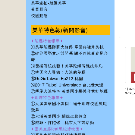
美華空拍-魅麗美華
美華影音
校園動態
美華特色報(新聞影音)
✦陀螺特色報導✦
①美華陀螺隊薪火相傳 畢業典禮秀美技
②矽谷國際童玩節開幕 讓不同族裔看見台
灣
③發揚傳統技藝！美華陀螺隊絕技非凡
④桃園名人專訪：大溪的陀螺
⑤GoGoTaiwan Ep212 桃園
⑥2017 Taipei Universiade 台北世大運
1) 37
⑦傳承大溪特色 美華國小暑假作業打陀螺
9768_
✦蝴蝶特色報導✦
①大溪美華國小美翻！逾千蝴蝶校園展翅
飛舞
②大溪美華國小 蝴蝶生態教育
③餵雞、打陀螺 桃市大下課活動
✦臺美生態feat黑松綠校園✦