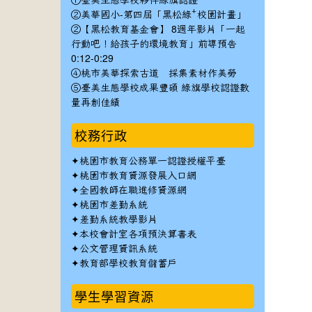
①臺美生態學校夥伴綠旗認證
②美華國小-第四屆「黑松綠⁺校園計畫」
②【黑松教育基金會】 8週年影片「一起
行動吧！給孩子的環境教育」前導預告
0:12-0:29
④桃市美華探索古道 採集素材作美勞
⑤臺美生態學校成果豐碩 綠旗學校認證數
量再創佳績
校務行政
✦
桃園市教育公務單一認證授權平臺
✦
桃園市教育資源發展入口網
✦
全國教師在職進修資源網
✦
桃園市差勤系統
✦
差勤系統教學影片
✦
本校會計室各項預決算書表
✦
公文管理資訊系統
✦
教育部學校教育儲蓄戶
學生學習資源