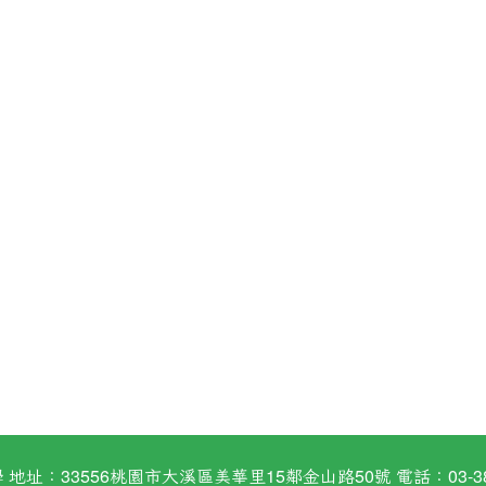
：33556桃園市大溪區美華里15鄰金山路50號 電話：03-38824