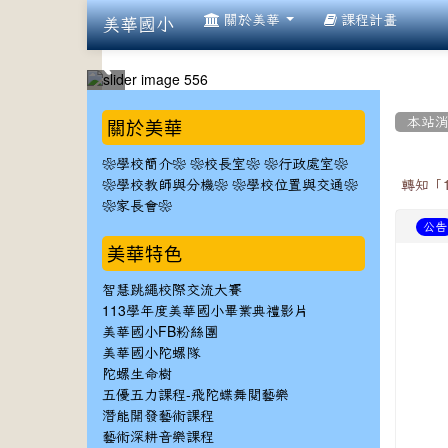
:::
關於美華
課程計畫
美華國小
:::
:::
關於美華
本站
❀學校簡介❀
❀校長室❀
❀行政處室❀
❀學校教師與分機❀
❀學校位置與交通❀
轉知「
❀家長會❀
公告
美華特色
智慧跳繩校際交流大賽
113學年度美華國小畢業典禮影片
美華國小FB粉絲團
美華國小陀螺隊
陀螺生命樹
五優五力課程-飛陀蝶舞閱藝樂
潛能開發藝術課程
藝術深耕音樂課程