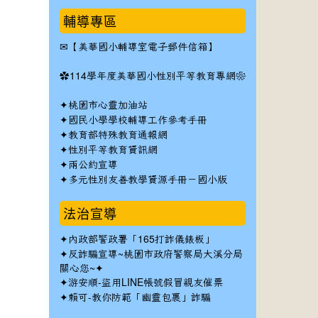
輔導專區
✉
【美華國小輔導室電子郵件信箱】
✿
114學年度美華國小性別平等教育專網❀
✦
桃園市心靈加油站
✦
國民小學學校輔導工作參考手冊
✦
教育部特殊教育通報網
✦
性別平等教育資訊網
✦
兩公約宣導
✦
多元性別友善教學資源手冊－國小版
法治宣導
✦
內政部警政署「165打詐儀錶板」
✦反詐騙宣導~桃園市政府警察局大溪分局
關心您~✦
✦
游安順-盜用LINE帳號假冒親友催票
✦
賴可-教你防範「幽靈包裹」詐騙