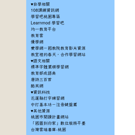
♥自學相關
108課綱資訊網
學習吧桃園專區
Learnmod 學習吧
均一教育平台
教育雲
優學網
愛學網－國教院教育影片資源
教室裡的春天，合作學習網站
♥語文相關
標準字體筆順學習網
教育部成語典
唐詩三百首
酷英網
♥資訊科技
花蓮縣打字練習網
中打基本功－注音鍵盤篇
♥其他資源
桃園市閱讀計畫網站
「國圖到你家」數位服務平臺
台灣雲端書庫-桃園