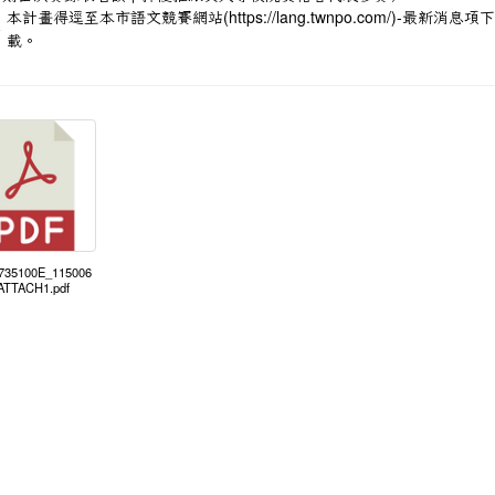
本計畫得逕至本市語文競賽網站(
https://lang.twnpo.com/)-最新消息項
、
載。
6735100E_115006
ATTACH1.pdf