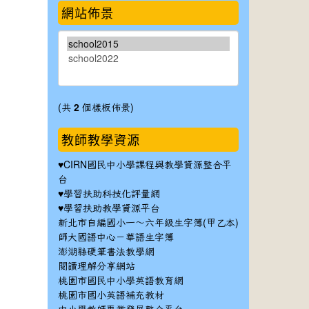
網站佈景
(共
2
個樣板佈景)
教師教學資源
♥
CIRN國民中小學課程與教學資源整合平
台
♥
學習扶助科技化評量網
♥
學習扶助教學資源平台
新北市自編國小一～六年級生字簿(甲乙本)
師大國語中心－華語生字簿
澎湖縣硬筆書法教學網
閱讀理解分享網站
桃園市國民中小學英語教育網
桃園市國小英語補充教材