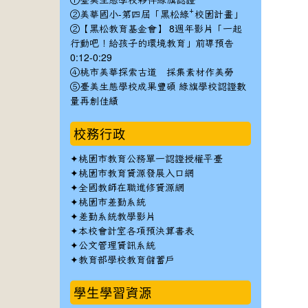
①臺美生態學校夥伴綠旗認證
②美華國小-第四屆「黑松綠⁺校園計畫」
②【黑松教育基金會】 8週年影片「一起
行動吧！給孩子的環境教育」前導預告
0:12-0:29
④桃市美華探索古道 採集素材作美勞
⑤臺美生態學校成果豐碩 綠旗學校認證數
量再創佳績
校務行政
✦
桃園市教育公務單一認證授權平臺
✦
桃園市教育資源發展入口網
✦
全國教師在職進修資源網
✦
桃園市差勤系統
✦
差勤系統教學影片
✦
本校會計室各項預決算書表
✦
公文管理資訊系統
✦
教育部學校教育儲蓄戶
學生學習資源