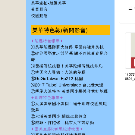
美華空拍-魅麗美華
三
美華影音
校園動態
美華特色報(新聞影音)
✦陀螺特色報導✦
①美華陀螺隊薪火相傳 畢業典禮秀美技
②矽谷國際童玩節開幕 讓不同族裔看見台
灣
③發揚傳統技藝！美華陀螺隊絕技非凡
④桃園名人專訪：大溪的陀螺
1) 37
⑤GoGoTaiwan Ep212 桃園
0604_
⑥2017 Taipei Universiade 台北世大運
⑦傳承大溪特色 美華國小暑假作業打陀螺
✦蝴蝶特色報導✦
①大溪美華國小美翻！逾千蝴蝶校園展翅
飛舞
②大溪美華國小 蝴蝶生態教育
③餵雞、打陀螺 桃市大下課活動
✦臺美生態feat黑松綠校園✦