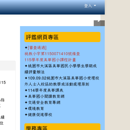
登入
:::
評鑑網頁專區
✦
[審查通過]
桃教小字第1150071410號備查
115學年度美華國小課程計畫
✦
桃園市大溪區美華國民小學學生學期成
績評量辦法
✦
109.09.02桃園市大溪區美華國小受理校
15
外人士入校協助教學或活動處理原則
✦
114學年度美華課表
✦
美華國小閱讀教育網
係指
✦
交通安全教育專網
究
✦
環境教育
✦
健康促進學校
成績
位
學務專區