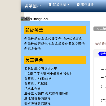
:::
關於美華
課程計畫
美華國小
:::
:::
關於美華
本站
❀學校簡介❀
❀校長室❀
❀行政處室❀
❀學校教師與分機❀
❀學校位置與交通❀
檢送修
❀家長會❀
公告
美華特色
智慧跳繩校際交流大賽
一
113學年度美華國小畢業典禮影片
二
美華國小FB粉絲團
美華國小陀螺隊
(一
陀螺生命樹
五優五力課程-飛陀蝶舞閱藝樂
潛能開發藝術課程
(二
藝術深耕音樂課程