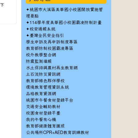
下下
✦
桃園市大溪區美華國小校園開放實施管
理要點
✦
114學年度美華國小校園霸凌防制計畫
✦
校安通報系統
✦
臺灣全民安全指引
學生申訴及再申訴制度專區
教育部防制校園霸凌專區
校外教學整合網
防震監測填報
水土保持與農村再生教育網
土石流防災資訊網
教育部綠色夥伴學校
環境教育管理資訊系統
品格教育資源網
桃園市午餐食材登錄平台
交通安全輔助教材
校園食材登錄平臺
我的午餐有心機
教育部健康體育護照
公共場所CPR+AED教育訓練教材