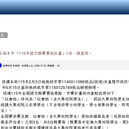
消息
正後本市「115年語文競賽實施計畫」1份，請查照。
-
| 2026-07-02 | 點閱數： 53
教學組長 李佩穎
教導處公告
依據本局115年2月3日桃教終字第1140011086號函(諒達)及基隆市政府1
、
年6月15日基府教終貳字第1150125749號函辦理辦理。
、
依據115年全國語文競賽實施要點，市賽計畫修改重點說明如下：
「社會組」修改為「社會組（含大專校院學生）」，前述大專校院學生
)
就讀大專校院之在學學生（不含進修學士班學生、學士後專班學生、研
生）。
全國賽參賽名額：社會組（含大專校院學生）原始成績最高者（或原始
)
最高序位者）之前3名，共3位競賽員（競賽員中若無大專校院學生，第3
則由決賽錄取名額中擇優推派具大專校院資格者代表參賽）。