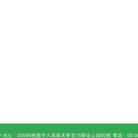
：33556桃園市大溪區美華里15鄰金山路50號 電話：03-38824