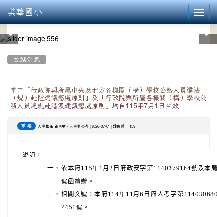
美華國小
Toggl
navig
:::
本站消息
重申「行政院與所屬中央及地方各機關（構）學校公務人員違法
（規）赴陸建議懲處原則」及「行政院與所屬各機關（構）學校公
務人員違規赴港澳建議懲處原則」均自115年7月1日生效
重要
-
| 2026-07-01 | 點閱數： 159
人事主任 黃美雯
人事室公告
說
明：
一、
依本府115年1月2日府政安字第1140379164號及本局1
號函續辦。
二、
相關文號：本府114年11月6日府人考字第114030680
2451號。