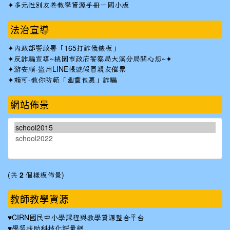
✦
多元性別友善教學資源手冊－國小版
法治宣導
✦
內政部警政署「165打詐儀錶板」
✦反詐騙宣導~桃園市政府警察局大溪分局關心您~✦
✦
游安順-盜用LINE帳號假冒親友催票
✦
賴可-教你防範「幽靈包裹」詐騙
網站佈景
(共
2
個樣板佈景)
教師教學資源
♥
CIRN國民中小學課程與教學資源整合平台
♥
學習扶助科技化評量網