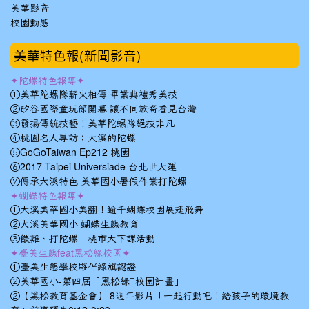
美華影音
校園動態
美華特色報(新聞影音)
✦陀螺特色報導✦
①美華陀螺隊薪火相傳 畢業典禮秀美技
②矽谷國際童玩節開幕 讓不同族裔看見台灣
③發揚傳統技藝！美華陀螺隊絕技非凡
④桃園名人專訪：大溪的陀螺
⑤GoGoTaiwan Ep212 桃園
⑥2017 Taipei Universiade 台北世大運
⑦傳承大溪特色 美華國小暑假作業打陀螺
✦蝴蝶特色報導✦
①大溪美華國小美翻！逾千蝴蝶校園展翅飛舞
②大溪美華國小 蝴蝶生態教育
③餵雞、打陀螺 桃市大下課活動
✦臺美生態feat黑松綠校園✦
①臺美生態學校夥伴綠旗認證
②美華國小-第四屆「黑松綠⁺校園計畫」
②【黑松教育基金會】 8週年影片「一起行動吧！給孩子的環境教