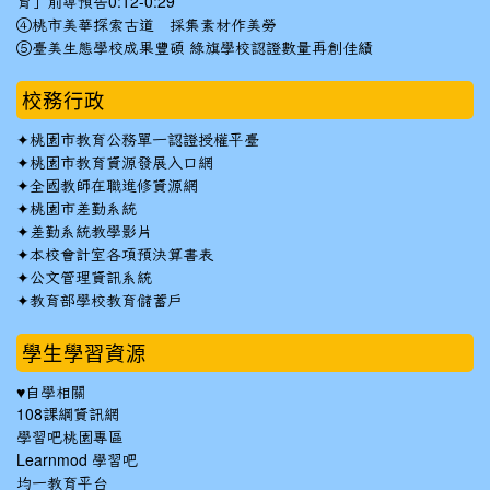
育」前導預告0:12-0:29
④桃市美華探索古道 採集素材作美勞
⑤臺美生態學校成果豐碩 綠旗學校認證數量再創佳績
校務行政
✦
桃園市教育公務單一認證授權平臺
✦
桃園市教育資源發展入口網
✦
全國教師在職進修資源網
✦
桃園市差勤系統
✦
差勤系統教學影片
✦
本校會計室各項預決算書表
✦
公文管理資訊系統
✦
教育部學校教育儲蓄戶
學生學習資源
♥自學相關
108課綱資訊網
學習吧桃園專區
Learnmod 學習吧
均一教育平台