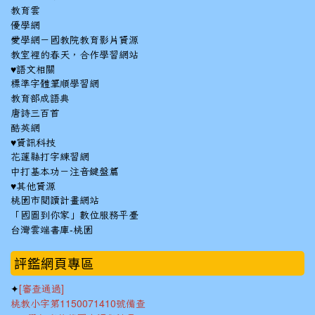
教育雲
優學網
愛學網－國教院教育影片資源
教室裡的春天，合作學習網站
♥語文相關
標準字體筆順學習網
教育部成語典
唐詩三百首
酷英網
♥資訊科技
花蓮縣打字練習網
中打基本功－注音鍵盤篇
♥其他資源
桃園市閱讀計畫網站
「國圖到你家」數位服務平臺
台灣雲端書庫-桃園
:::
評鑑網頁專區
✦
[審查通過]
桃教小字第1150071410號備查