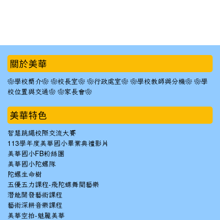
:::
關於美華
❀學校簡介❀
❀校長室❀
❀行政處室❀
❀學校教師與分機❀
❀學
校位置與交通❀
❀家長會❀
美華特色
智慧跳繩校際交流大賽
113學年度美華國小畢業典禮影片
美華國小FB粉絲團
美華國小陀螺隊
陀螺生命樹
五優五力課程-飛陀蝶舞閱藝樂
潛能開發藝術課程
藝術深耕音樂課程
美華空拍-魅麗美華