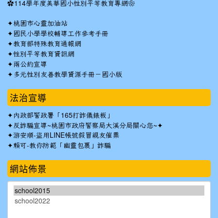
✿
114學年度美華國小性別平等教育專網❀
✦
桃園市心靈加油站
✦
國民小學學校輔導工作參考手冊
✦
教育部特殊教育通報網
✦
性別平等教育資訊網
✦
兩公約宣導
✦
多元性別友善教學資源手冊－國小版
法治宣導
✦
內政部警政署「165打詐儀錶板」
✦反詐騙宣導~桃園市政府警察局大溪分局關心您~✦
✦
游安順-盜用LINE帳號假冒親友催票
✦
賴可-教你防範「幽靈包裹」詐騙
網站佈景