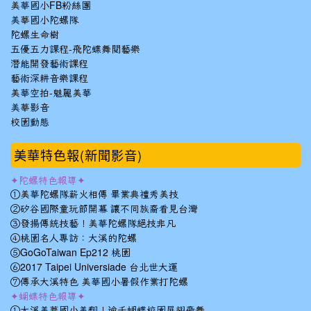
美華國小FB粉絲團
美華國小陀螺隊
陀螺生命樹
五優五力課程-飛陀蝶舞閱藝樂
潛能開發藝術課程
藝術深耕音樂課程
美華空拍-魅麗美華
美華影音
校園動態
美華特色報(新聞影音)
✦陀螺特色報導✦
①美華陀螺隊薪火相傳 畢業典禮秀美技
②矽谷國際童玩節開幕 讓不同族裔看見台灣
③發揚傳統技藝！美華陀螺隊絕技非凡
④桃園名人專訪：大溪的陀螺
⑤GoGoTaiwan Ep212 桃園
⑥2017 Taipei Universiade 台北世大運
⑦傳承大溪特色 美華國小暑假作業打陀螺
✦蝴蝶特色報導✦
①大溪美華國小美翻！逾千蝴蝶校園展翅飛舞