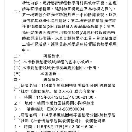
精進內容，進行藝術課程教學研討與教材研發，並邀
請專家學者指導，達到相互精進並互為楷模之目的。
二、
第一場研習介紹如何聆聽月樂曲中的情緒表現，以及
如何將其與SEL進行連結；第二場研習在學習如何將
社會情緒學習(SEL)議題融入表演藝術教學中；第三
場研習在研究如何利用數位軟體(AI)與科技設備來輔
助教師進行備課，以及自製教學小工具。希望藉由這
三場研習活動，讓學員將所學運用於實際的教學現場
中。
三、
研習對象：
(一)
本市教授藝術領域課程的國中小教師。
(二)
本市對藝術領域教學有興趣的國中小教師。
(三)
本團團員。
四、
研習資訊：
研習名稱：114學年度桃園輔導團藝術分團-跨校學習
(一)
社群《聲動在地．情育人心》聯合音樂會
１、
時間：115年6月12日(五)18:00~21:00。
２、
地點：桃園市蘆竹區錦興國小階梯教室
３、
活動編號：E00014-260500004
研習名稱：114學年度桃園輔導團藝術分團-跨校學習
(二)
社群《社會情緒學習與表演藝術》_表演藝術組
１、
時間：115年6月17日(三)13:30~16:00。