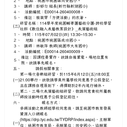
２、
地點：桃園市桃園區同安國小。
３、
講師：彭郁勻 組長(新竹縣新湖國小)
４、
活動編號：E00014-260400008。
５、
備註：服裝穿「方便活動」的衣著。
研習名稱：114學年度桃園輔導團藝術分團-跨校學習
(三)
社群《數位融入表藝教案設計》_表演藝術組
１、
時間：115年07月02日(四) 13:30~15:30。
２、
地點：桃園市桃園區成功國小。
３、
講師：林敏萍 教師(桃園市大有國中)
４、
活動編號：E00014-260400009。
備註：因課程要實作，故請自備筆電。場地位置有
５、
限，故請事先報名。
五、
請假相關事宜：
第一場次音樂組研習，於115年6月12日(五)18:00至
(一)
21:00舉行，故敬請學員所屬學校同意惠予公假登記，
且在課務自理原則下，得擇期於2年內進行補休。
第二、三場次表演藝術組研習，敬請同意貴校所屬教
(二)
師按活動時程惠予公假登記前往。
六、
報名方式：
參與活動之教師經學校同意後，請至桃園市教育發展
資源入口網報名
(
https://drp.tyc.edu.tw/TYDRP/Index.aspx)，主辦單
(一)
位：桃園市教育局，承辦單位：同安國小，協辦單