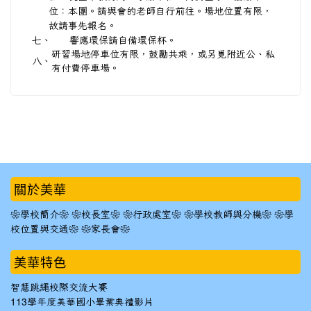
位：本團。請與會的老師自行前往。場地位置有限，
故請事先報名。
七、
響應環保請自備環保杯。
研習場地停車位有限，鼓勵共乘，或另覓附近公、私
八、
有付費停車場。
:::
關於美華
❀學校簡介❀
❀校長室❀
❀行政處室❀
❀學校教師與分機❀
❀學
校位置與交通❀
❀家長會❀
美華特色
智慧跳繩校際交流大賽
113學年度美華國小畢業典禮影片