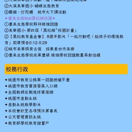
②大溪美華國小 蝴蝶生態教育
③餵雞、打陀螺 桃市大下課活動
✦臺美生態feat黑松綠校園✦
①臺美生態學校夥伴綠旗認證
②美華國小-第四屆「黑松綠⁺校園計畫」
②【黑松教育基金會】 8週年影片「一起行動吧！給孩子的環境教
育」前導預告0:12-0:29
④桃市美華探索古道 採集素材作美勞
⑤臺美生態學校成果豐碩 綠旗學校認證數量再創佳績
校務行政
✦
桃園市教育公務單一認證授權平臺
✦
桃園市教育資源發展入口網
✦
全國教師在職進修資源網
✦
桃園市差勤系統
✦
差勤系統教學影片
✦
本校會計室各項預決算書表
✦
公文管理資訊系統
✦
教育部學校教育儲蓄戶