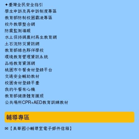
✦
臺灣全民安全指引
學生申訴及再申訴制度專區
教育部防制校園霸凌專區
校外教學整合網
防震監測填報
水土保持與農村再生教育網
土石流防災資訊網
教育部綠色夥伴學校
環境教育管理資訊系統
品格教育資源網
桃園市午餐食材登錄平台
交通安全輔助教材
校園食材登錄平臺
我的午餐有心機
教育部健康體育護照
公共場所CPR+AED教育訓練教材
輔導專區
✉
【美華國小輔導室電子郵件信箱】