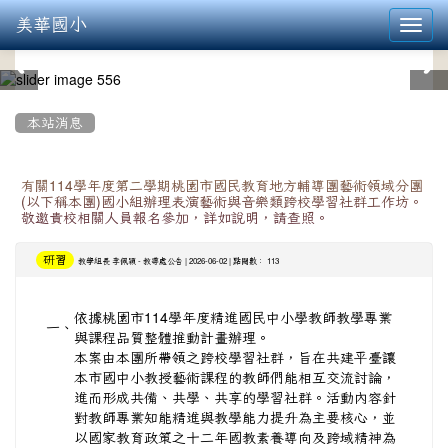
美華國小
Toggl
navig
:::
本站消息
有關114學年度第二學期桃園市國民教育地方輔導團藝術領域分團
(以下稱本團)國小組辦理表演藝術與音樂類跨校學習社群工作坊。
敬邀貴校相關人員報名參加，詳如說明，請查照。
研習
-
| 2026-06-02 | 點閱數： 113
教學組長 李佩穎
教導處公告
依據桃園市114學年度精進國民中小學教師教學專業
一、
與課程品質整體推動計畫辦理。
本案由本團所帶領之跨校學習社群，旨在共建平臺讓
本市國中小教授藝術課程的教師們能相互交流討論，
進而形成共備、共學、共享的學習社群。活動內容針
對教師專業知能精進與教學能力提升為主要核心，並
以國家教育政策之十二年國教素養導向及跨域精神為