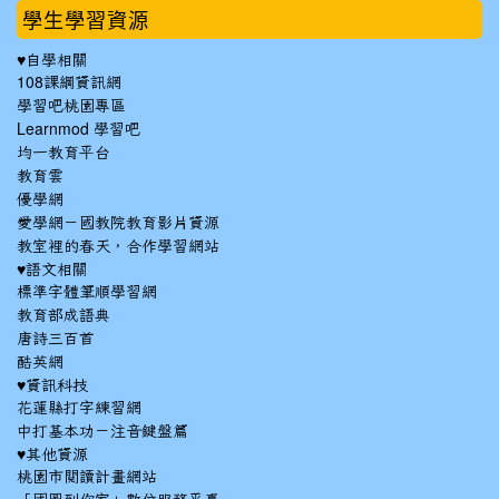
學生學習資源
♥自學相關
108課綱資訊網
學習吧桃園專區
Learnmod 學習吧
均一教育平台
教育雲
優學網
愛學網－國教院教育影片資源
教室裡的春天，合作學習網站
♥語文相關
標準字體筆順學習網
教育部成語典
唐詩三百首
酷英網
♥資訊科技
花蓮縣打字練習網
中打基本功－注音鍵盤篇
♥其他資源
桃園市閱讀計畫網站