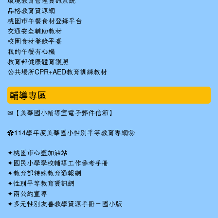
環境教育管理資訊系統
品格教育資源網
桃園市午餐食材登錄平台
交通安全輔助教材
校園食材登錄平臺
我的午餐有心機
教育部健康體育護照
公共場所CPR+AED教育訓練教材
輔導專區
✉
【美華國小輔導室電子郵件信箱】
✿
114學年度美華國小性別平等教育專網❀
✦
桃園市心靈加油站
✦
國民小學學校輔導工作參考手冊
✦
教育部特殊教育通報網
✦
性別平等教育資訊網
✦
兩公約宣導
✦
多元性別友善教學資源手冊－國小版