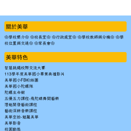
:::
關於美華
❀學校簡介❀
❀校長室❀
❀行政處室❀
❀學校教師與分機❀
❀學
校位置與交通❀
❀家長會❀
美華特色
智慧跳繩校際交流大賽
113學年度美華國小畢業典禮影片
美華國小FB粉絲團
美華國小陀螺隊
陀螺生命樹
五優五力課程-飛陀蝶舞閱藝樂
潛能開發藝術課程
藝術深耕音樂課程
美華空拍-魅麗美華
美華影音
校園動態