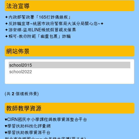
法治宣導
✦
內政部警政署「165打詐儀錶板」
✦反詐騙宣導~桃園市政府警察局大溪分局關心您~✦
✦
游安順-盜用LINE帳號假冒親友催票
✦
賴可-教你防範「幽靈包裹」詐騙
網站佈景
(共
2
個樣板佈景)
教師教學資源
♥
CIRN國民中小學課程與教學資源整合平台
♥
學習扶助科技化評量網
♥
學習扶助教學資源平台