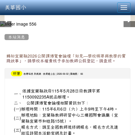
美華國小
Toggl
navig
:::
本站消息
轉知宜蘭縣2026公開課博覽會論壇「知見—學校領導與教學的實
踐故事」，請學校本權責核予參加教師公假登記，請查照。
研習
-
| 2026-06-02 | 點閱數： 66
教學組長 李佩穎
教導處公告
依據宜蘭縣政府115年5月28日府教課字第
一、
1150092235A號函辦理。
二、
公開課博覽會論壇相關資訊如下：
(一)
辦理時間：115年6月6日（六）上午9時至下午4時。
辦理地點：宜蘭縣教師研習中心三樓國際會議廳（宜
(二)
蘭縣宜蘭市和睦路15號）。
報名方式：請至全國教師進修網報名，報名方式及連
(三)
結逕詳閱本活動官網及計畫。