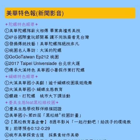
美華特色報(新聞影音)
✦陀螺特色報導✦
①美華陀螺隊薪火相傳 畢業典禮秀美技
②矽谷國際童玩節開幕 讓不同族裔看見台灣
③發揚傳統技藝！美華陀螺隊絕技非凡
④桃園名人專訪：大溪的陀螺
⑤GoGoTaiwan Ep212 桃園
⑥2017 Taipei Universiade 台北世大運
⑦傳承大溪特色 美華國小暑假作業打陀螺
✦蝴蝶特色報導✦
①大溪美華國小美翻！逾千蝴蝶校園展翅飛舞
②大溪美華國小 蝴蝶生態教育
③餵雞、打陀螺 桃市大下課活動
✦臺美生態feat黑松綠校園✦
①臺美生態學校夥伴綠旗認證
②美華國小-第四屆「黑松綠⁺校園計畫」
②【黑松教育基金會】 8週年影片「一起行動吧！給孩子的環境教
育」前導預告0:12-0:29
④桃市美華探索古道 採集素材作美勞