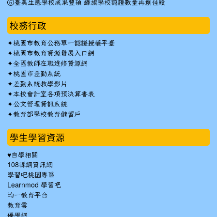
⑤臺美生態學校成果豐碩 綠旗學校認證數量再創佳績
校務行政
✦
桃園市教育公務單一認證授權平臺
✦
桃園市教育資源發展入口網
✦
全國教師在職進修資源網
✦
桃園市差勤系統
✦
差勤系統教學影片
✦
本校會計室各項預決算書表
✦
公文管理資訊系統
✦
教育部學校教育儲蓄戶
學生學習資源
♥自學相關
108課綱資訊網
學習吧桃園專區
Learnmod 學習吧
均一教育平台
教育雲
優學網