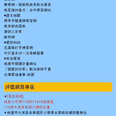
愛學網－國教院教育影片資源
教室裡的春天，合作學習網站
♥語文相關
標準字體筆順學習網
教育部成語典
唐詩三百首
酷英網
♥資訊科技
花蓮縣打字練習網
中打基本功－注音鍵盤篇
♥其他資源
桃園市閱讀計畫網站
「國圖到你家」數位服務平臺
台灣雲端書庫-桃園
:::
評鑑網頁專區
✦
[審查通過]
桃教小字第1150071410號備查
115學年度美華國小課程計畫
✦
桃園市大溪區美華國民小學學生學期成績評量辦法