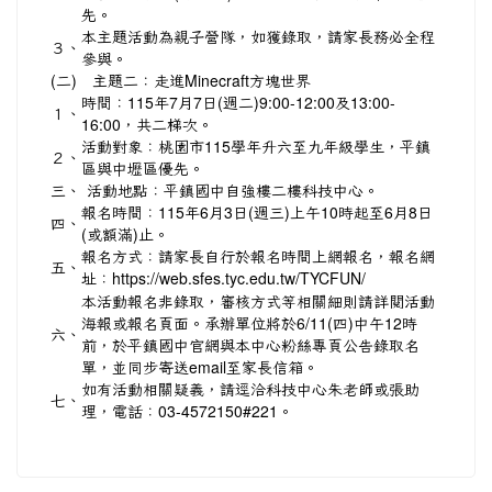
先。
本主題活動為親子營隊，如獲錄取，請家長務必全程
３、
參與。
(二)
主題二：走進Minecraft方塊世界
時間：115年7月7日(週二)9:00-12:00及13:00-
１、
16:00，共二梯次。
活動對象：桃園市115學年升六至九年級學生，平鎮
２、
區與中壢區優先。
三、
活動地點：平鎮國中自強樓二樓科技中心。
報名時間：115年6月3日(週三)上午10時起至6月8日
四、
(或額滿)止。
報名方式：請家長自行於報名時間上網報名，報名網
五、
址：
https://web.sfes.tyc.edu.tw/TYCFUN/
本活動報名非錄取，審核方式等相關細則請詳閱活動
海報或報名頁面。承辦單位將於6/11(四)中午12時
六、
前，於平鎮國中官網與本中心粉絲專頁公告錄取名
單，並同步寄送email至家長信箱。
如有活動相關疑義，請逕洽科技中心朱老師或張助
七、
理，電話：03-4572150#221。