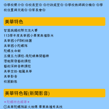
❀學校簡介❀
❀校長室❀
❀行政處室❀
❀學校教師與分機❀
❀學
校位置與交通❀
❀家長會❀
美華特色
智慧跳繩校際交流大賽
113學年度美華國小畢業典禮影片
美華國小FB粉絲團
美華國小陀螺隊
陀螺生命樹
五優五力課程-飛陀蝶舞閱藝樂
潛能開發藝術課程
藝術深耕音樂課程
美華空拍-魅麗美華
美華影音
校園動態
美華特色報(新聞影音)
✦陀螺特色報導✦
①美華陀螺隊薪火相傳 畢業典禮秀美技