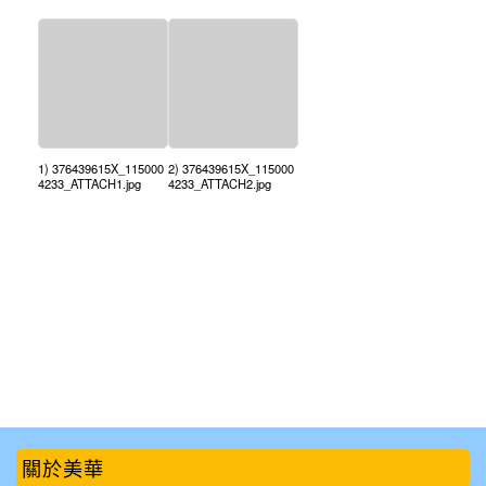
1) 376439615X_115000
2) 376439615X_115000
4233_ATTACH1.jpg
4233_ATTACH2.jpg
:::
關於美華