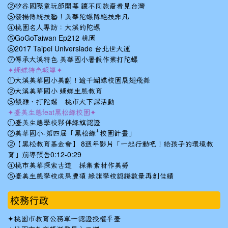
②矽谷國際童玩節開幕 讓不同族裔看見台灣
③發揚傳統技藝！美華陀螺隊絕技非凡
④桃園名人專訪：大溪的陀螺
⑤GoGoTaiwan Ep212 桃園
⑥2017 Taipei Universiade 台北世大運
⑦傳承大溪特色 美華國小暑假作業打陀螺
✦蝴蝶特色報導✦
①大溪美華國小美翻！逾千蝴蝶校園展翅飛舞
②大溪美華國小 蝴蝶生態教育
③餵雞、打陀螺 桃市大下課活動
✦臺美生態feat黑松綠校園✦
①臺美生態學校夥伴綠旗認證
②美華國小-第四屆「黑松綠⁺校園計畫」
②【黑松教育基金會】 8週年影片「一起行動吧！給孩子的環境教
育」前導預告0:12-0:29
④桃市美華探索古道 採集素材作美勞
⑤臺美生態學校成果豐碩 綠旗學校認證數量再創佳績
校務行政
✦
桃園市教育公務單一認證授權平臺