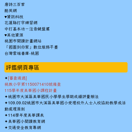
唐詩三百首
酷英網
♥資訊科技
花蓮縣打字練習網
中打基本功－注音鍵盤篇
♥其他資源
桃園市閱讀計畫網站
「國圖到你家」數位服務平臺
台灣雲端書庫-桃園
:::
評鑑網頁專區
✦
[審查通過]
桃教小字第1150071410號備查
115學年度美華國小課程計畫
✦
桃園市大溪區美華國民小學學生學期成績評量辦法
✦
109.09.02桃園市大溪區美華國小受理校外人士入校協助教學或活
動處理原則
✦
114學年度美華課表
✦
美華國小閱讀教育網
✦
交通安全教育專網