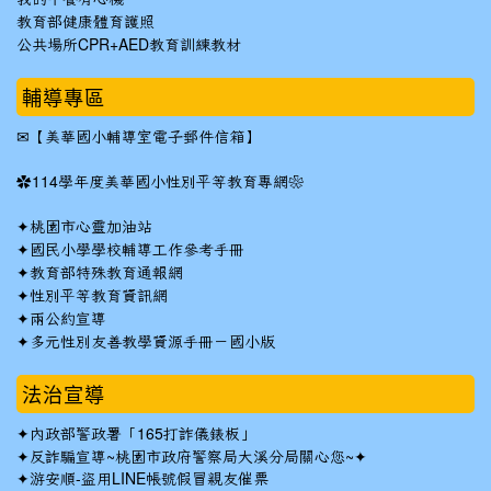
教育部健康體育護照
公共場所CPR+AED教育訓練教材
輔導專區
✉
【美華國小輔導室電子郵件信箱】
✿
114學年度美華國小性別平等教育專網❀
✦
桃園市心靈加油站
✦
國民小學學校輔導工作參考手冊
✦
教育部特殊教育通報網
✦
性別平等教育資訊網
✦
兩公約宣導
✦
多元性別友善教學資源手冊－國小版
法治宣導
✦
內政部警政署「165打詐儀錶板」
✦反詐騙宣導~桃園市政府警察局大溪分局關心您~✦
✦
游安順-盜用LINE帳號假冒親友催票