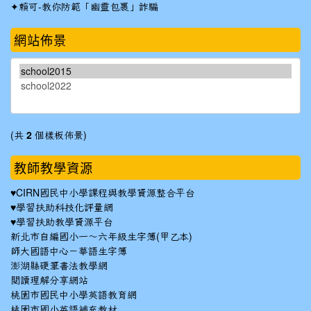
✦
賴可-教你防範「幽靈包裹」詐騙
網站佈景
(共
2
個樣板佈景)
教師教學資源
♥
CIRN國民中小學課程與教學資源整合平台
♥
學習扶助科技化評量網
♥
學習扶助教學資源平台
新北市自編國小一～六年級生字簿(甲乙本)
師大國語中心－華語生字簿
澎湖縣硬筆書法教學網
閱讀理解分享網站
桃園市國民中小學英語教育網
桃園市國小英語補充教材