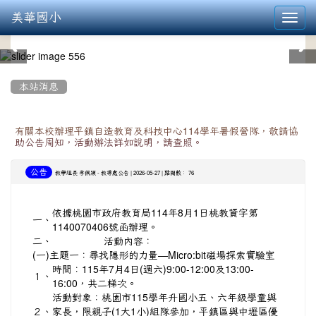
美華國小
Toggl
navig
:::
本站消息
有關本校辦理平鎮自造教育及科技中心114學年暑假營隊，敬請協
助公告周知，活動辦法詳如說明，請查照。
公告
-
| 2026-05-27 | 點閱數： 76
教學組長 李佩穎
教導處公告
依據桃園市政府教育局114年8月1日桃教資字第
一、
1140070406號函辦理。
二、
活動內容：
(一)
主題一：尋找隱形的力量—Micro:bit磁場探索實驗室
時間：115年7月4日(週六)9:00-12:00及13:00-
１、
16:00，共二梯次。
活動對象：桃園市115學年升國小五、六年級學童與
２、
家長，限親子(1大1小)組隊參加，平鎮區與中壢區優