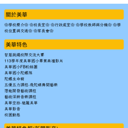
:::
關於美華
❀學校簡介❀
❀校長室❀
❀行政處室❀
❀學校教師與分機❀
❀學
校位置與交通❀
❀家長會❀
美華特色
智慧跳繩校際交流大賽
113學年度美華國小畢業典禮影片
美華國小FB粉絲團
美華國小陀螺隊
陀螺生命樹
五優五力課程-飛陀蝶舞閱藝樂
潛能開發藝術課程
藝術深耕音樂課程
美華空拍-魅麗美華
美華影音
校園動態