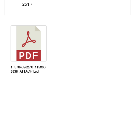
251。
1) 376439627X_115000
3838_ATTACH1.pdf