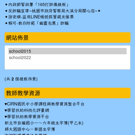
✦
內政部警政署「165打詐儀錶板」
✦反詐騙宣導~桃園市政府警察局大溪分局關心您~✦
✦
游安順-盜用LINE帳號假冒親友催票
✦
賴可-教你防範「幽靈包裹」詐騙
網站佈景
(共
2
個樣板佈景)
教師教學資源
♥
CIRN國民中小學課程與教學資源整合平台
♥
學習扶助科技化評量網
♥
學習扶助教學資源平台
新北市自編國小一～六年級生字簿(甲乙本)
師大國語中心－華語生字簿