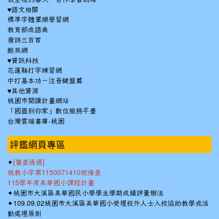
♥語文相關
標準字體筆順學習網
教育部成語典
唐詩三百首
酷英網
♥資訊科技
花蓮縣打字練習網
中打基本功－注音鍵盤篇
♥其他資源
桃園市閱讀計畫網站
「國圖到你家」數位服務平臺
台灣雲端書庫-桃園
:::
評鑑網頁專區
✦
[審查通過]
桃教小字第1150071410號備查
115學年度美華國小課程計畫
✦
桃園市大溪區美華國民小學學生學期成績評量辦法
✦
109.09.02桃園市大溪區美華國小受理校外人士入校協助教學或活
動處理原則