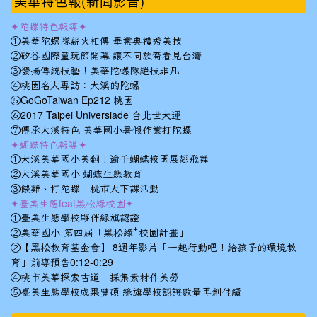
美華特色報(新聞影音)
✦陀螺特色報導✦
①美華陀螺隊薪火相傳 畢業典禮秀美技
②矽谷國際童玩節開幕 讓不同族裔看見台灣
③發揚傳統技藝！美華陀螺隊絕技非凡
④桃園名人專訪：大溪的陀螺
⑤GoGoTaiwan Ep212 桃園
⑥2017 Taipei Universiade 台北世大運
⑦傳承大溪特色 美華國小暑假作業打陀螺
✦蝴蝶特色報導✦
①大溪美華國小美翻！逾千蝴蝶校園展翅飛舞
②大溪美華國小 蝴蝶生態教育
③餵雞、打陀螺 桃市大下課活動
✦臺美生態feat黑松綠校園✦
①臺美生態學校夥伴綠旗認證
②美華國小-第四屆「黑松綠⁺校園計畫」
②【黑松教育基金會】 8週年影片「一起行動吧！給孩子的環境教
育」前導預告0:12-0:29
④桃市美華探索古道 採集素材作美勞
⑤臺美生態學校成果豐碩 綠旗學校認證數量再創佳績