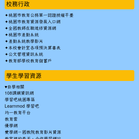
校務行政
✦
桃園市教育公務單一認證授權平臺
✦
桃園市教育資源發展入口網
✦
全國教師在職進修資源網
✦
桃園市差勤系統
✦
差勤系統教學影片
✦
本校會計室各項預決算書表
✦
公文管理資訊系統
✦
教育部學校教育儲蓄戶
學生學習資源
♥自學相關
108課綱資訊網
學習吧桃園專區
Learnmod 學習吧
均一教育平台
教育雲
優學網
愛學網－國教院教育影片資源
教室裡的春天，合作學習網站