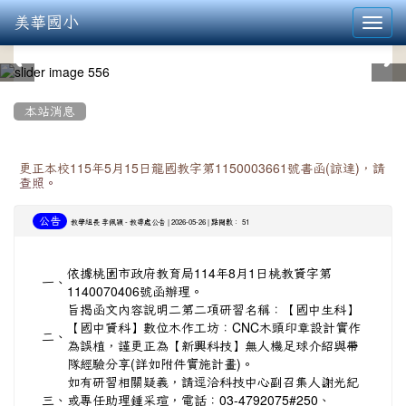
美華國小
Toggl
navig
:::
本站消息
更正本校115年5月15日龍國教字第1150003661號書函(諒達)，請
查照。
公告
-
| 2026-05-26 | 點閱數： 51
教學組長 李佩穎
教導處公告
依據桃園市政府教育局114年8月1日桃教資字第
一、
1140070406號函辦理。
旨揭函文內容說明二第二項研習名稱：【國中生科】
【國中資科】數位木作工坊：CNC木頭印章設計實作
二、
為誤植，謹更正為【新興科技】無人機足球介紹與帶
隊經驗分享(詳如附件實施計畫)。
如有研習相關疑義，請逕洽科技中心副召集人謝光紀
三、
或專任助理鍾采瑄，電話：03-4792075#250、