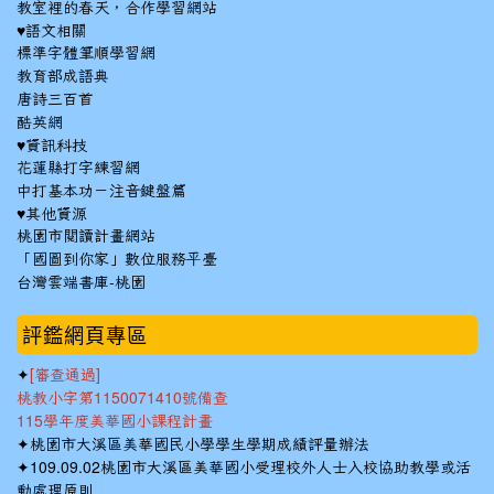
教室裡的春天，合作學習網站
♥語文相關
標準字體筆順學習網
教育部成語典
唐詩三百首
酷英網
♥資訊科技
花蓮縣打字練習網
中打基本功－注音鍵盤篇
♥其他資源
桃園市閱讀計畫網站
「國圖到你家」數位服務平臺
台灣雲端書庫-桃園
:::
評鑑網頁專區
✦
[審查通過]
桃教小字第1150071410號備查
115學年度美華國小課程計畫
✦
桃園市大溪區美華國民小學學生學期成績評量辦法
✦
109.09.02桃園市大溪區美華國小受理校外人士入校協助教學或活
動處理原則