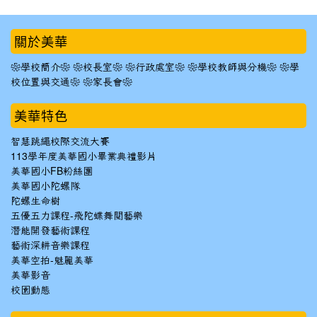
:::
關於美華
❀學校簡介❀
❀校長室❀
❀行政處室❀
❀學校教師與分機❀
❀學
校位置與交通❀
❀家長會❀
美華特色
智慧跳繩校際交流大賽
113學年度美華國小畢業典禮影片
美華國小FB粉絲團
美華國小陀螺隊
陀螺生命樹
五優五力課程-飛陀蝶舞閱藝樂
潛能開發藝術課程
藝術深耕音樂課程
美華空拍-魅麗美華
美華影音
校園動態