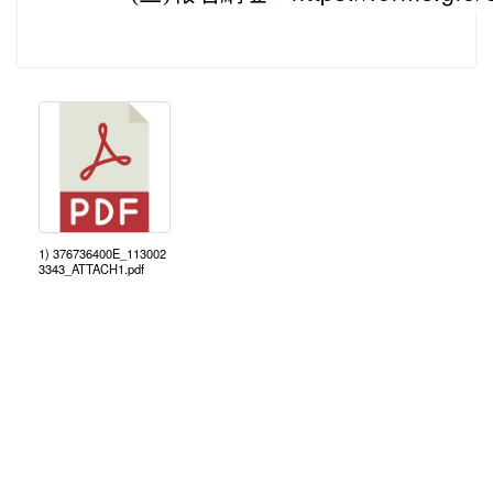
1) 376736400E_113002
3343_ATTACH1.pdf