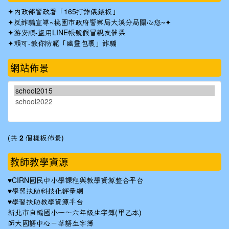
✦
內政部警政署「165打詐儀錶板」
✦反詐騙宣導~桃園市政府警察局大溪分局關心您~✦
✦
游安順-盜用LINE帳號假冒親友催票
✦
賴可-教你防範「幽靈包裹」詐騙
網站佈景
(共
2
個樣板佈景)
教師教學資源
♥
CIRN國民中小學課程與教學資源整合平台
♥
學習扶助科技化評量網
♥
學習扶助教學資源平台
新北市自編國小一～六年級生字簿(甲乙本)
師大國語中心－華語生字簿