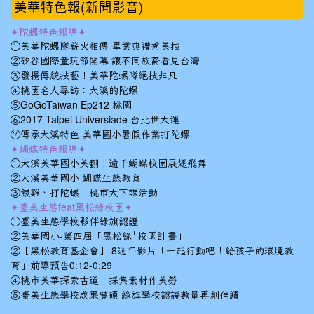
美華特色報(新聞影音)
✦陀螺特色報導✦
①美華陀螺隊薪火相傳 畢業典禮秀美技
②矽谷國際童玩節開幕 讓不同族裔看見台灣
③發揚傳統技藝！美華陀螺隊絕技非凡
④桃園名人專訪：大溪的陀螺
⑤GoGoTaiwan Ep212 桃園
⑥2017 Taipei Universiade 台北世大運
⑦傳承大溪特色 美華國小暑假作業打陀螺
✦蝴蝶特色報導✦
①大溪美華國小美翻！逾千蝴蝶校園展翅飛舞
②大溪美華國小 蝴蝶生態教育
③餵雞、打陀螺 桃市大下課活動
✦臺美生態feat黑松綠校園✦
①臺美生態學校夥伴綠旗認證
②美華國小-第四屆「黑松綠⁺校園計畫」
②【黑松教育基金會】 8週年影片「一起行動吧！給孩子的環境教
育」前導預告0:12-0:29
④桃市美華探索古道 採集素材作美勞
⑤臺美生態學校成果豐碩 綠旗學校認證數量再創佳績