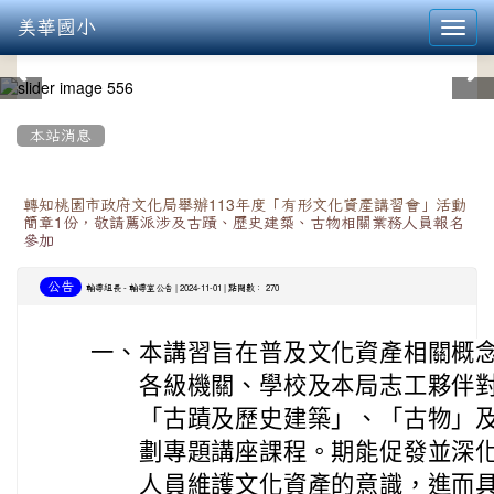
美華國小
Toggl
navig
:::
本站消息
轉知桃園市政府文化局舉辦113年度「有形文化資產講習會」活動
簡章1份，敬請薦派涉及古蹟、歷史建築、古物相關業務人員報名
參加
公告
-
| 2024-11-01 | 點閱數： 270
輔導組長
輔導室公告
一、
本講習旨在普及文化資產相關概
各級機關、學校及本局志工夥伴
「古蹟及歷史建築」、「古物」
劃專題講座課程。期能促發並深
人員維護文化資產的意識，進而