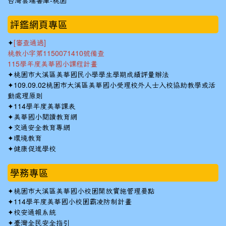
台灣雲端書庫-桃園
:::
評鑑網頁專區
✦
[審查通過]
桃教小字第1150071410號備查
115學年度美華國小課程計畫
✦
桃園市大溪區美華國民小學學生學期成績評量辦法
✦
109.09.02桃園市大溪區美華國小受理校外人士入校協助教學或活
動處理原則
✦
114學年度美華課表
✦
美華國小閱讀教育網
✦
交通安全教育專網
✦
環境教育
✦
健康促進學校
學務專區
✦
桃園市大溪區美華國小校園開放實施管理要點
✦
114學年度美華國小校園霸凌防制計畫
✦
校安通報系統
✦
臺灣全民安全指引