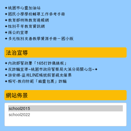
✦
桃園市心靈加油站
✦
國民小學學校輔導工作參考手冊
✦
教育部特殊教育通報網
✦
性別平等教育資訊網
✦
兩公約宣導
✦
多元性別友善教學資源手冊－國小版
法治宣導
✦
內政部警政署「165打詐儀錶板」
✦反詐騙宣導~桃園市政府警察局大溪分局關心您~✦
✦
游安順-盜用LINE帳號假冒親友催票
✦
賴可-教你防範「幽靈包裹」詐騙
網站佈景