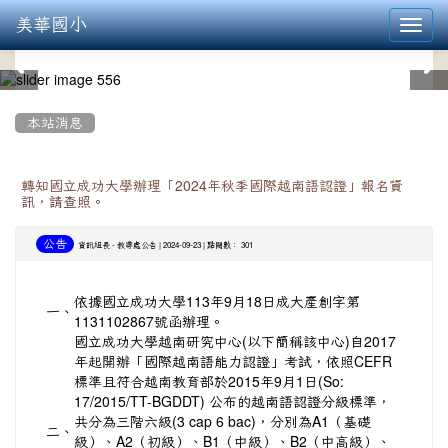
美華國小
Toggl
navig
:::
本站消息
轉知國立成功大學辦理「2024年秋季國際越南語認證」報名資
訊，請查照。
公告
-
| 2024-09-23 | 點閱數： 301
資訊組長
教導處公告
依據國立成功大學113年9月18日成大產創字第
一、
1131102867號函辦理。
國立成功大學越南研究中心(以下簡稱該中心)自2017
年起開辦「國際越南語能力認證」考試，依照CEFR
標準且符合越南教育部於2015年9月1日(So:
17/2015/TT-BGDDT) 公布的越南語認證分級標準，
共分為三階六級(3 cap 6 bac)，分別為A1（基礎
二、
級）、A2（初級）、B1（中級）、B2（中高級）、