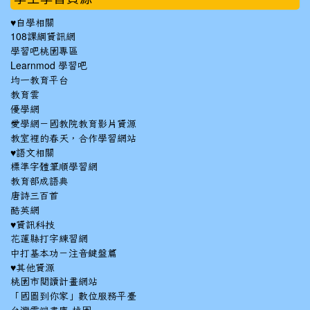
♥自學相關
108課綱資訊網
學習吧桃園專區
Learnmod 學習吧
均一教育平台
教育雲
優學網
愛學網－國教院教育影片資源
教室裡的春天，合作學習網站
♥語文相關
標準字體筆順學習網
教育部成語典
唐詩三百首
酷英網
♥資訊科技
花蓮縣打字練習網
中打基本功－注音鍵盤篇
♥其他資源
桃園市閱讀計畫網站
「國圖到你家」數位服務平臺