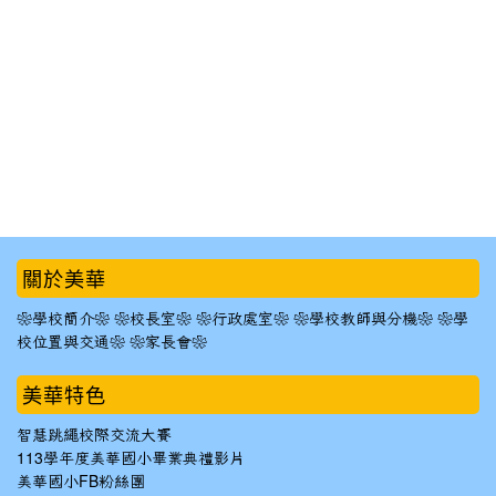
:::
關於美華
❀學校簡介❀
❀校長室❀
❀行政處室❀
❀學校教師與分機❀
❀學
校位置與交通❀
❀家長會❀
美華特色
智慧跳繩校際交流大賽
113學年度美華國小畢業典禮影片
美華國小FB粉絲團