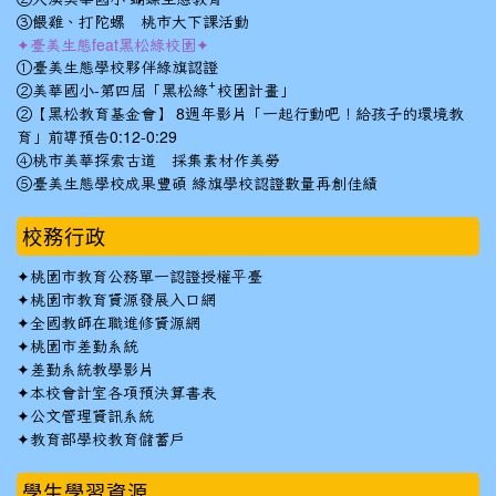
③餵雞、打陀螺 桃市大下課活動
✦臺美生態feat黑松綠校園✦
①臺美生態學校夥伴綠旗認證
②美華國小-第四屆「黑松綠⁺校園計畫」
②【黑松教育基金會】 8週年影片「一起行動吧！給孩子的環境教
育」前導預告0:12-0:29
④桃市美華探索古道 採集素材作美勞
⑤臺美生態學校成果豐碩 綠旗學校認證數量再創佳績
校務行政
✦
桃園市教育公務單一認證授權平臺
✦
桃園市教育資源發展入口網
✦
全國教師在職進修資源網
✦
桃園市差勤系統
✦
差勤系統教學影片
✦
本校會計室各項預決算書表
✦
公文管理資訊系統
✦
教育部學校教育儲蓄戶
學生學習資源