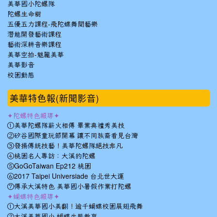
美華國小陀螺隊
陀螺生命樹
五優五力課程-飛陀蝶舞閱藝樂
潛能開發藝術課程
藝術深耕音樂課程
美華空拍-魅麗美華
美華影音
校園動態
美華特色報(新聞影音)
✦陀螺特色報導✦
①美華陀螺隊薪火相傳 畢業典禮秀美技
②矽谷國際童玩節開幕 讓不同族裔看見台灣
③發揚傳統技藝！美華陀螺隊絕技非凡
④桃園名人專訪：大溪的陀螺
⑤GoGoTaiwan Ep212 桃園
⑥2017 Taipei Universiade 台北世大運
⑦傳承大溪特色 美華國小暑假作業打陀螺
✦蝴蝶特色報導✦
①大溪美華國小美翻！逾千蝴蝶校園展翅飛舞
②大溪美華國小 蝴蝶生態教育