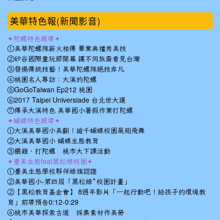
美華特色報(新聞影音)
✦陀螺特色報導✦
①美華陀螺隊薪火相傳 畢業典禮秀美技
②矽谷國際童玩節開幕 讓不同族裔看見台灣
③發揚傳統技藝！美華陀螺隊絕技非凡
④桃園名人專訪：大溪的陀螺
⑤GoGoTaiwan Ep212 桃園
⑥2017 Taipei Universiade 台北世大運
⑦傳承大溪特色 美華國小暑假作業打陀螺
✦蝴蝶特色報導✦
①大溪美華國小美翻！逾千蝴蝶校園展翅飛舞
②大溪美華國小 蝴蝶生態教育
③餵雞、打陀螺 桃市大下課活動
✦臺美生態feat黑松綠校園✦
①臺美生態學校夥伴綠旗認證
②美華國小-第四屆「黑松綠⁺校園計畫」
②【黑松教育基金會】 8週年影片「一起行動吧！給孩子的環境教
育」前導預告0:12-0:29
④桃市美華探索古道 採集素材作美勞