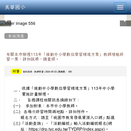
美華國小
Toggl
navig
:::
本站消息
有關本市辦理113年「推動中小學數位學習精進方案」教師增能研
習一案，詳如說明，請查照。
研習
-
| 2024-09-23 | 點閱數： 305
資訊組長
教師研習
依據「推動中小學數位學習精進方案」113年中小學
一、
實施計畫辦理。
二、
旨揭課程相關訊息摘錄如下：
(一)
參加對象：本市中小學教師。
(二)
各場次研習時間與地點，詳如附件。
報名方式：請至「桃園市教育發展資源入口網」點選
(三)
「活動查詢」，「活動編號」輸入活動編號報名(網
址：
https://drp.tyc.edu.tw/TYDRP/Index.aspx)。