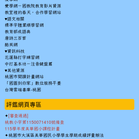
愛學網－國教院教育影片資源
教室裡的春天，合作學習網站
♥語文相關
標準字體筆順學習網
教育部成語典
唐詩三百首
酷英網
♥資訊科技
花蓮縣打字練習網
中打基本功－注音鍵盤篇
♥其他資源
桃園市閱讀計畫網站
「國圖到你家」數位服務平臺
台灣雲端書庫-桃園
:::
評鑑網頁專區
✦
[審查通過]
桃教小字第1150071410號備查
115學年度美華國小課程計畫
✦
桃園市大溪區美華國民小學學生學期成績評量辦法