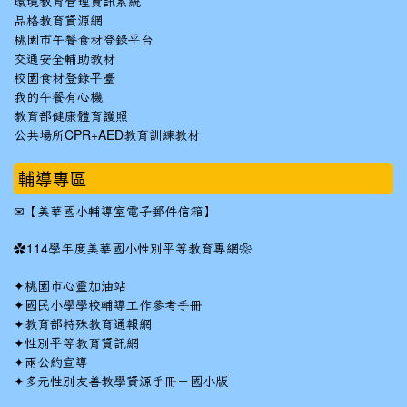
環境教育管理資訊系統
品格教育資源網
桃園市午餐食材登錄平台
交通安全輔助教材
校園食材登錄平臺
我的午餐有心機
教育部健康體育護照
公共場所CPR+AED教育訓練教材
輔導專區
✉
【美華國小輔導室電子郵件信箱】
✿
114學年度美華國小性別平等教育專網❀
✦
桃園市心靈加油站
✦
國民小學學校輔導工作參考手冊
✦
教育部特殊教育通報網
✦
性別平等教育資訊網
✦
兩公約宣導
✦
多元性別友善教學資源手冊－國小版