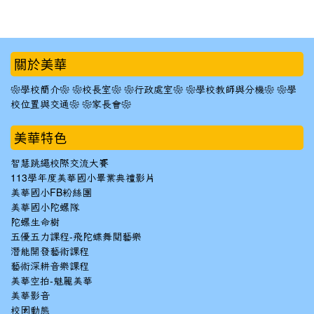
:::
關於美華
❀學校簡介❀
❀校長室❀
❀行政處室❀
❀學校教師與分機❀
❀學
校位置與交通❀
❀家長會❀
美華特色
智慧跳繩校際交流大賽
113學年度美華國小畢業典禮影片
美華國小FB粉絲團
美華國小陀螺隊
陀螺生命樹
五優五力課程-飛陀蝶舞閱藝樂
潛能開發藝術課程
藝術深耕音樂課程
美華空拍-魅麗美華
美華影音
校園動態