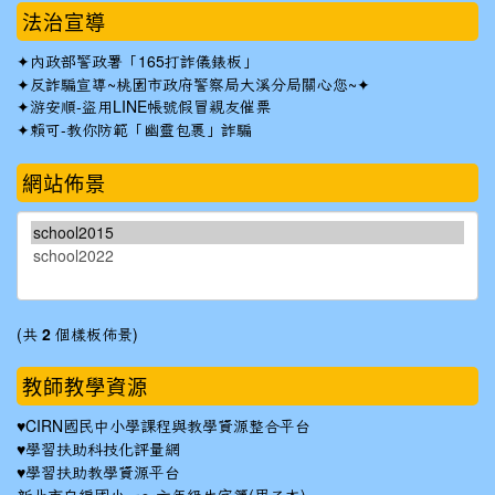
法治宣導
✦
內政部警政署「165打詐儀錶板」
✦反詐騙宣導~桃園市政府警察局大溪分局關心您~✦
✦
游安順-盜用LINE帳號假冒親友催票
✦
賴可-教你防範「幽靈包裹」詐騙
網站佈景
(共
2
個樣板佈景)
教師教學資源
♥
CIRN國民中小學課程與教學資源整合平台
♥
學習扶助科技化評量網
♥
學習扶助教學資源平台