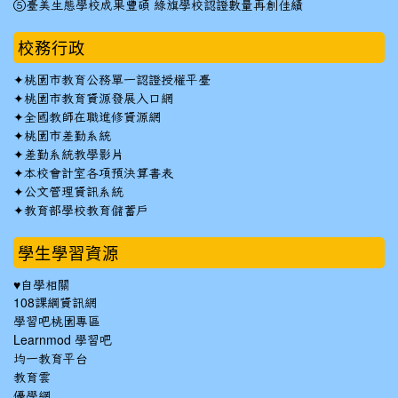
⑤臺美生態學校成果豐碩 綠旗學校認證數量再創佳績
校務行政
✦
桃園市教育公務單一認證授權平臺
✦
桃園市教育資源發展入口網
✦
全國教師在職進修資源網
✦
桃園市差勤系統
✦
差勤系統教學影片
✦
本校會計室各項預決算書表
✦
公文管理資訊系統
✦
教育部學校教育儲蓄戶
學生學習資源
♥自學相關
108課綱資訊網
學習吧桃園專區
Learnmod 學習吧
均一教育平台
教育雲
優學網