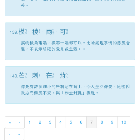
苦。
模
稜
兩
可
139.
ㄌ
ㄇ
ㄌ
ㄎ
ˊ
ˊ
ㄧ
ˇ
ˇ
ㄛ
ㄥ
ㄜ
ㄤ
摸物稜角兩端，摸那一端都可以。比喻處理事情的態度含
混，不表示明確的意見或主張。。
芒
刺
在
背
140.
ㄇ
ㄗ
ㄅ
ˊ
ㄘ
ˋ
ˋ
ˋ
ㄤ
ㄞ
ㄟ
像是有許多細小的芒刺沾在背上，令人坐立難安。比喻因
畏忌而極度不安。與「如坐針氈」義近。
(current)
«
‹
1
2
3
4
5
6
7
8
9
10
›
»