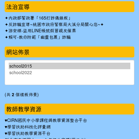
法治宣導
✦
內政部警政署「165打詐儀錶板」
✦反詐騙宣導~桃園市政府警察局大溪分局關心您~✦
✦
游安順-盜用LINE帳號假冒親友催票
✦
賴可-教你防範「幽靈包裹」詐騙
網站佈景
(共
2
個樣板佈景)
教師教學資源
♥
CIRN國民中小學課程與教學資源整合平台
♥
學習扶助科技化評量網
♥
學習扶助教學資源平台