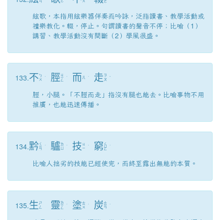
ㄜ
ㄨ
ㄢ
ㄛ
絃歌，本指用絃樂器伴奏而吟詠，泛指讀書、教學活動或
禮樂教化。輟，停止。句謂讀書的聲音不停；比喻（1）
講習、教學活動沒有間斷（2）學風很盛。
不
脛
而
走
133.
ㄐ
ㄅ
ㄗ
ˋ
ㄧ
ˋ
ㄦ
ˊ
ˇ
ㄨ
ㄡ
ㄥ
脛，小腿。「不脛而走」指沒有腿也能去。比喻事物不用
推廣，也能迅速傳播。
黔
驢
技
窮
134.
ㄑ
ㄑ
ㄌ
ㄐ
ㄧ
ˊ
ˊ
ˋ
ㄩ
ˊ
ㄩ
ㄧ
ㄢ
ㄥ
比喻人拙劣的技能已經使完，而終至露出無能的本質。
生
靈
塗
炭
135.
ㄌ
ㄕ
ㄊ
ㄊ
ㄧ
ˊ
ˊ
ˋ
ㄥ
ㄨ
ㄢ
ㄥ