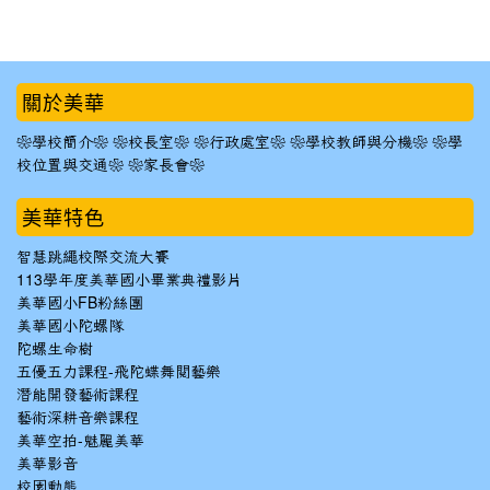
:::
關於美華
❀學校簡介❀
❀校長室❀
❀行政處室❀
❀學校教師與分機❀
❀學
校位置與交通❀
❀家長會❀
美華特色
智慧跳繩校際交流大賽
113學年度美華國小畢業典禮影片
美華國小FB粉絲團
美華國小陀螺隊
陀螺生命樹
五優五力課程-飛陀蝶舞閱藝樂
潛能開發藝術課程
藝術深耕音樂課程
美華空拍-魅麗美華
美華影音
校園動態