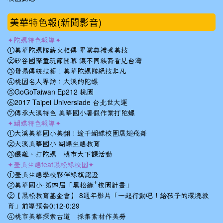
美華特色報(新聞影音)
✦陀螺特色報導✦
①美華陀螺隊薪火相傳 畢業典禮秀美技
②矽谷國際童玩節開幕 讓不同族裔看見台灣
③發揚傳統技藝！美華陀螺隊絕技非凡
④桃園名人專訪：大溪的陀螺
⑤GoGoTaiwan Ep212 桃園
⑥2017 Taipei Universiade 台北世大運
⑦傳承大溪特色 美華國小暑假作業打陀螺
✦蝴蝶特色報導✦
①大溪美華國小美翻！逾千蝴蝶校園展翅飛舞
②大溪美華國小 蝴蝶生態教育
③餵雞、打陀螺 桃市大下課活動
✦臺美生態feat黑松綠校園✦
①臺美生態學校夥伴綠旗認證
②美華國小-第四屆「黑松綠⁺校園計畫」
②【黑松教育基金會】 8週年影片「一起行動吧！給孩子的環境教
育」前導預告0:12-0:29
④桃市美華探索古道 採集素材作美勞