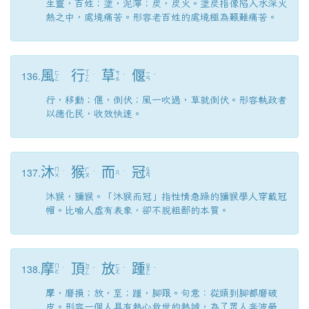
生靈，百姓；塗，泥濘；炭，炭火。塗炭指像陷入水深火
熱之中，處境痛苦。形容老百姓的處境極為艱難痛苦。
風
行
草
偃
136.
ㄒ
ㄈ
ㄘ
ㄧ
ㄧ
ˊ
ˇ
ˇ
ㄥ
ㄠ
ㄢ
ㄥ
行，移動；偃，倒伏；風一吹過，草就倒伏。形容執政者
以德化民，收效快速。
沐
猴
而
冠
137.
ㄍ
ㄇ
ㄏ
ˋ
ˊ
ㄦ
ˊ
ㄨ
ㄨ
ㄡ
ㄢ
沐猴，獼猴。「沐猴而冠」指性情急躁的獼猴學人穿戴冠
帽。比喻人虛有表象，卻不脫粗鄙的本質。
摩
頂
放
踵
138.
ㄉ
ㄓ
ㄇ
ㄈ
ˊ
ㄧ
ˇ
ˇ
ㄨ
ˇ
ㄛ
ㄤ
ㄥ
ㄥ
摩，磨損；放，至；踵，腳跟。句意：從頭到腳都磨破
皮。形容一個人具有熱心救世的熱誠，為了眾人奔波勞