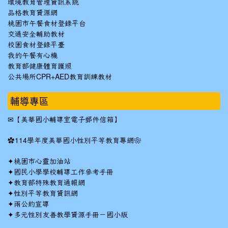
環境教育管理資訊系統
品格教育資源網
桃園市午餐食材登錄平台
交通安全輔助教材
校園食材登錄平臺
我的午餐有心機
教育部健康體育護照
公共場所CPR+AED教育訓練教材
輔導專區
✉
【美華國小輔導室電子郵件信箱】
✿
114學年度美華國小性別平等教育專網❀
✦
桃園市心靈加油站
✦
國民小學學校輔導工作參考手冊
✦
教育部特殊教育通報網
✦
性別平等教育資訊網
✦
兩公約宣導
✦
多元性別友善教學資源手冊－國小版