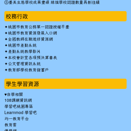
⑤臺美生態學校成果豐碩 綠旗學校認證數量再創佳績
校務行政
✦
桃園市教育公務單一認證授權平臺
✦
桃園市教育資源發展入口網
✦
全國教師在職進修資源網
✦
桃園市差勤系統
✦
差勤系統教學影片
✦
本校會計室各項預決算書表
✦
公文管理資訊系統
✦
教育部學校教育儲蓄戶
學生學習資源
♥自學相關
108課綱資訊網
學習吧桃園專區
Learnmod 學習吧
均一教育平台
教育雲