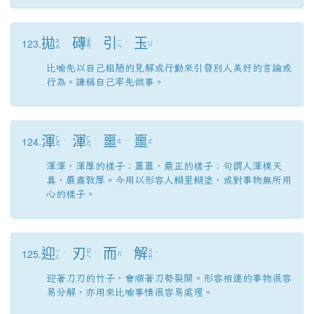
拋
磚
引
玉
123.
ㄓ
ㄆ
ㄧ
ㄨ
ˇ
ㄩ
ˋ
ㄠ
ㄣ
ㄢ
比喻先以自己粗陋的見解或行動來引發別人美好的言論或
行為。謙稱自己率先做事。
渾
渾
噩
噩
124.
ㄏ
ㄏ
ㄨ
ˊ
ㄨ
ˊ
ㄜ
ˋ
ㄜ
ˋ
ㄣ
ㄣ
渾渾，渾厚的樣子；噩噩，嚴正的樣子；句謂人渾樸天
真，嚴肅敦厚。今用以形容人糊里糊塗，或對事物無所用
心的樣子。
迎
刃
而
解
125.
ㄐ
ㄧ
ㄖ
ˊ
ˋ
ㄦ
ˊ
ㄧ
ˇ
ㄥ
ㄣ
ㄝ
迎著刀刃的竹子，會順著刀勢裂開。形容相連的事物很容
易分解，亦用來比喻事情很容易處理。