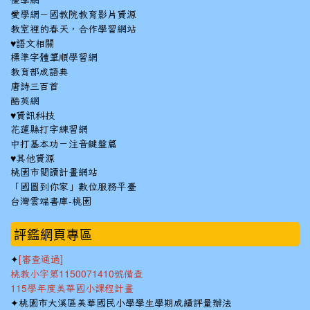
優學網
愛學網－國教院教育影片資源
教室裡的春天，合作學習網站
♥語文相關
標準字體筆順學習網
教育部成語典
唐詩三百首
酷英網
♥資訊科技
花蓮縣打字練習網
中打基本功－注音鍵盤篇
♥其他資源
桃園市閱讀計畫網站
「國圖到你家」數位服務平臺
台灣雲端書庫-桃園
:::
評鑑網頁專區
✦
[審查通過]
桃教小字第1150071410號備查
115學年度美華國小課程計畫
✦
桃園市大溪區美華國民小學學生學期成績評量辦法