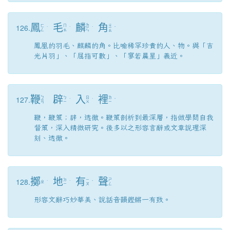
鳳
毛
麟
角
126.
ㄌ
ㄐ
ㄈ
ㄇ
ˋ
ˊ
ㄧ
ˊ
ㄧ
ˇ
ㄥ
ㄠ
ㄣ
ㄠ
鳳凰的羽毛、麒麟的角。比喻稀罕珍貴的人、物。與「吉
光片羽」、「屈指可數」、「寥若晨星」義近。
鞭
辟
入
裡
127.
ㄅ
ㄅ
ㄖ
ㄌ
ㄧ
ˋ
ˋ
ˇ
ㄧ
ㄨ
ㄧ
ㄢ
鞭，鞭策；辟，透徹。鞭策剖析到最深層，指做學問自我
督策，深入精微研究。後多以之形容言辭或文章說理深
刻、透徹。
擲
地
有
聲
128.
ㄉ
ㄧ
ㄕ
ㄓ
ˊ
ˋ
ˇ
ㄧ
ㄡ
ㄥ
形容文辭巧妙華美、說話音韻鏗鏘一有致。