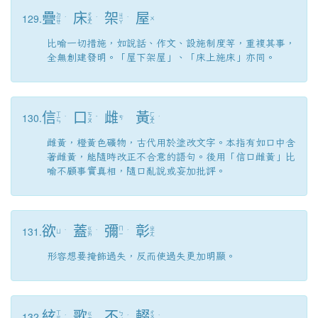
疊
床
架
屋
129.
ㄉ
ㄔ
ㄐ
ㄧ
ˊ
ㄨ
ˊ
ㄧ
ˋ
ㄨ
ㄝ
ㄤ
ㄚ
比喻一切措施，如說話、作文、設施制度等，重複其事，
全無創建發明。「屋下架屋」、「床上施床」亦同。
信
口
雌
黃
130.
ㄒ
ㄏ
ㄎ
ㄧ
ˋ
ˇ
ㄘ
ㄨ
ˊ
ㄡ
ㄣ
ㄤ
雌黃，橙黃色礦物，古代用於塗改文字。本指有如口中含
著雌黃，能隨時改正不合意的語句。後用「信口雌黃」比
喻不顧事實真相，隨口亂說或妄加批評。
欲
蓋
彌
彰
131.
ㄍ
ㄇ
ㄓ
ㄩ
ˋ
ˋ
ˊ
ㄞ
ㄧ
ㄤ
形容想要掩飾過失，反而使過失更加明顯。
絃
歌
不
輟
132.
ㄒ
ㄔ
ㄍ
ㄅ
ㄧ
ˊ
ˊ
ㄨ
ˋ