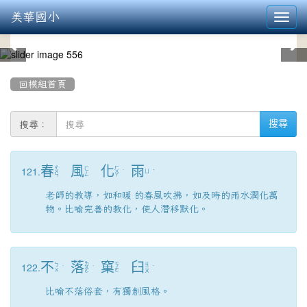
美華國小
Toggl
navig
:::
回模組首頁
搜尋：
搜尋
春
風
化
雨
121.
ㄔ
ㄏ
ㄈ
ㄨ
ㄨ
ˋ
ㄩ
ˇ
ㄥ
ㄣ
ㄚ
老師的教導，如和暖 的春風吹拂，如及時的雨水潤化萬
物。比喻完善的教化，使人潛移默化。
不
落
窠
臼
122.
ㄌ
ㄐ
ㄅ
ㄎ
ˋ
ㄨ
ˋ
ㄧ
ˋ
ㄨ
ㄜ
ㄛ
ㄡ
比喻不落俗套，有獨創風格。