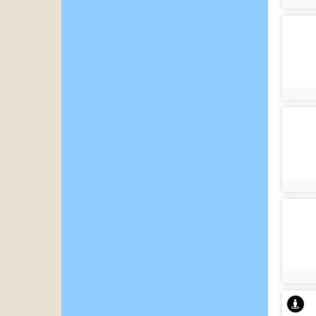
photo:
photo-
3150
photo:
photo-
2987
photo:
photo-
3060
photo: