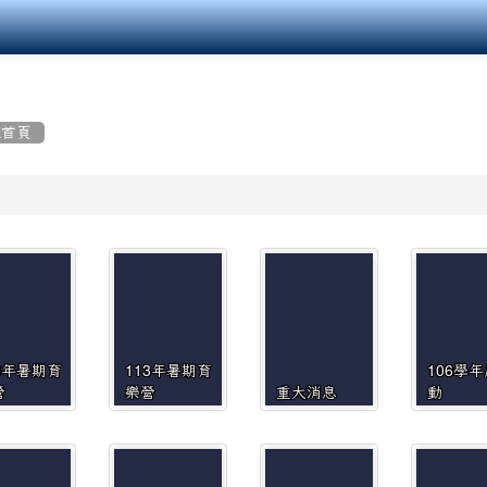
組首頁
3年暑期育
113年暑期育
106學
營
樂營
重大消息
動