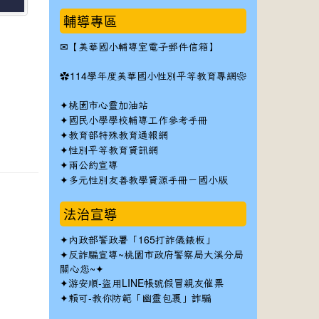
輔導專區
✉
【美華國小輔導室電子郵件信箱】
✿
114學年度美華國小性別平等教育專網❀
✦
桃園市心靈加油站
✦
國民小學學校輔導工作參考手冊
✦
教育部特殊教育通報網
✦
性別平等教育資訊網
✦
兩公約宣導
✦
多元性別友善教學資源手冊－國小版
法治宣導
✦
內政部警政署「165打詐儀錶板」
✦反詐騙宣導~桃園市政府警察局大溪分局
關心您~✦
✦
游安順-盜用LINE帳號假冒親友催票
✦
賴可-教你防範「幽靈包裹」詐騙