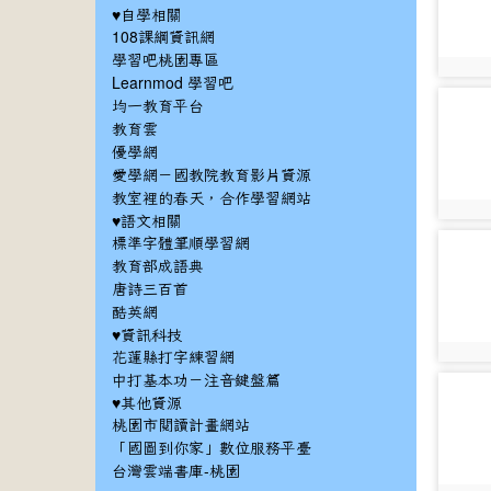
♥自學相關
108課綱資訊網
學習吧桃園專區
photo:
Learnmod 學習吧
photo-
均一教育平台
2873
教育雲
優學網
愛學網－國教院教育影片資源
教室裡的春天，合作學習網站
photo:
♥語文相關
標準字體筆順學習網
photo-
教育部成語典
3081
唐詩三百首
酷英網
♥資訊科技
photo:
花蓮縣打字練習網
中打基本功－注音鍵盤篇
photo-
♥其他資源
3168
桃園市閱讀計畫網站
「國圖到你家」數位服務平臺
台灣雲端書庫-桃園