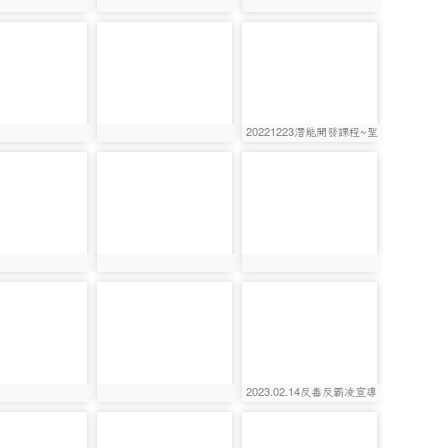
3168
photo:2995
photo:3024
photo-
photo-
3113
2742
20221223潛能開發課程~聖
3150
photo:3113
photo:2742
誕麋鹿
photo-
photo-
3134
2996
2987
photo:3134
photo:2996
photo-
photo-
2955
2770
2023.02.14反毒反霸凌宣導
3060
photo:2955
photo:2770
photo-
photo-
3127
3175