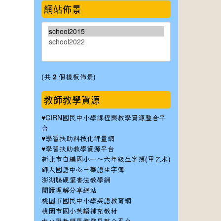
網站佈景
(共
2
個樣板佈景)
教師教學資源
♥
CIRN國民中小學課程與教學資源整合平
台
♥
學習扶助科技化評量網
♥
學習扶助教學資源平台
新北市自編國小一～六年級生字簿(甲乙本)
師大國語中心－華語生字簿
澎湖縣硬筆書法教學網
閱讀理解分享網站
桃園市國民中小學英語教育網
桃園市國小英語補充教材