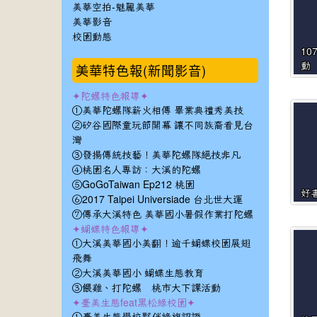
美華空拍-魅麗美華
美華影音
校園動態
10
美華特色報(新聞影音)
動
✦陀螺特色報導✦
①美華陀螺隊薪火相傳 畢業典禮秀美技
②矽谷國際童玩節開幕 讓不同族裔看見台
灣
③發揚傳統技藝！美華陀螺隊絕技非凡
④桃園名人專訪：大溪的陀螺
⑤GoGoTaiwan Ep212 桃園
好
⑥2017 Taipei Universiade 台北世大運
⑦傳承大溪特色 美華國小暑假作業打陀螺
✦蝴蝶特色報導✦
①大溪美華國小美翻！逾千蝴蝶校園展翅
飛舞
②大溪美華國小 蝴蝶生態教育
③餵雞、打陀螺 桃市大下課活動
✦臺美生態feat黑松綠校園✦