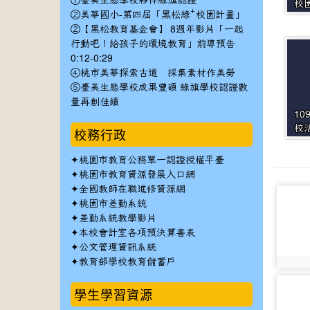
①臺美生態學校夥伴綠旗認證
校
②美華國小-第四屆「黑松綠⁺校園計畫」
②【黑松教育基金會】 8週年影片「一起
行動吧！給孩子的環境教育」前導預告
0:12-0:29
④桃市美華探索古道 採集素材作美勞
⑤臺美生態學校成果豐碩 綠旗學校認證數
量再創佳績
10
校
校務行政
✦
桃園市教育公務單一認證授權平臺
✦
桃園市教育資源發展入口網
✦
全國教師在職進修資源網
photo-
✦
桃園市差勤系統
3103
✦
差勤系統教學影片
✦
本校會計室各項預決算書表
✦
公文管理資訊系統
✦
教育部學校教育儲蓄戶
photo:
photo-
學生學習資源
2966