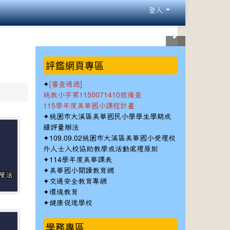
登入
:::
評鑑網頁專區
✦
[審查通過]
桃教小字第1150071410號備查
115學年度美華國小課程計畫
✦
桃園市大溪區美華國民小學學生學期成
績評量辦法
✦
109.09.02桃園市大溪區美華國小受理校
外人士入校協助教學或活動處理原則
✦
114學年度美華課表
✦
美華國小閱讀教育網
年度活
✦
交通安全教育專網
✦
環境教育
✦
健康促進學校
學務專區