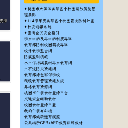
✦
桃園市大溪區美華國小校園開放實施管
理要點
✦
年度學
114學年度美華國小校園霸凌防制計畫
✦
校安通報系統
✦
臺灣全民安全指引
學生申訴及再申訴制度專區
教育部防制校園霸凌專區
校外教學整合網
防震監測填報
水土保持與農村再生教育網
土石流防災資訊網
教育部綠色夥伴學校
程
環境教育管理資訊系統
品格教育資源網
桃園市午餐食材登錄平台
交通安全輔助教材
校園食材登錄平臺
我的午餐有心機
教育部健康體育護照
公共場所CPR+AED教育訓練教材