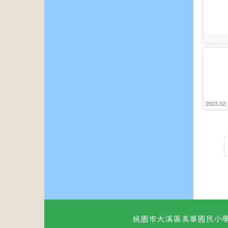
photo:
photo-
2771
2023.
photo:
桃園市大溪區美華國民小學 地址