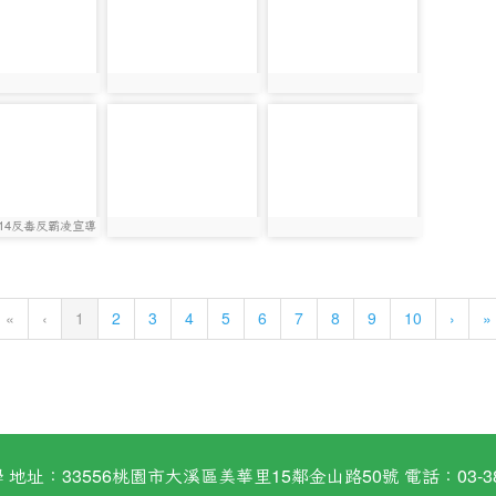
2701
photo:3127
photo:3175
photo-
photo-
2917
2919
02.14反毒反霸凌宣導
2771
photo:2917
photo:2919
(current)
«
‹
1
2
3
4
5
6
7
8
9
10
›
»
：33556桃園市大溪區美華里15鄰金山路50號 電話：03-38824