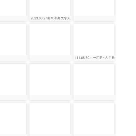
2023.06.27期末古典文學大
2966
photo:2861
photo:2875
挑戰
photo-
photo-
2985
2616
111.08.30小一迎新~大手牽
2873
photo:2985
photo:2616
小手~代代攜手學習趣
photo-
photo-
2903
2973
3081
photo:2903
photo:2973
photo-
photo-
2995
3024