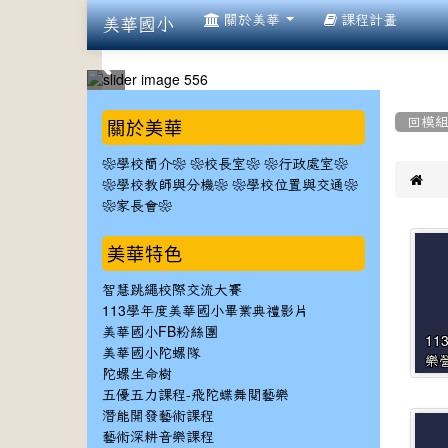
:::
關於美華
課程計畫
美華國小
:::
:::
關於美華
回模
❀學校簡介❀
❀校長室❀
❀行政處室❀

❀學校教師與分機❀
❀學校位置與交通❀
❀家長會❀
美華特色
智慧跳繩校際交流大賽
113學年度美華國小畢業典禮影片
美華國小FB粉絲團
11
美華國小陀螺隊
樂
陀螺生命樹
五優五力課程-飛陀蝶舞閱藝樂
潛能開發藝術課程
藝術深耕音樂課程