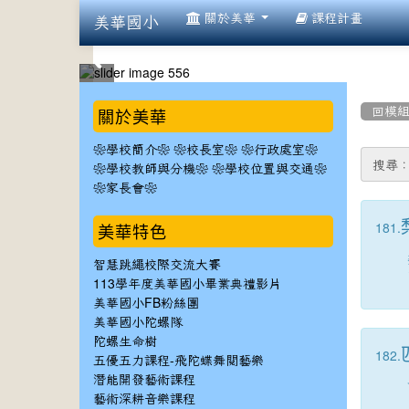
:::
關於美華
課程計畫
美華國小
:::
:::
關於美華
回模
❀學校簡介❀
❀校長室❀
❀行政處室❀
搜尋
❀學校教師與分機❀
❀學校位置與交通❀
❀家長會❀
181.
美華特色
智慧跳繩校際交流大賽
113學年度美華國小畢業典禮影片
美華國小FB粉絲團
美華國小陀螺隊
陀螺生命樹
182.
五優五力課程-飛陀蝶舞閱藝樂
潛能開發藝術課程
藝術深耕音樂課程