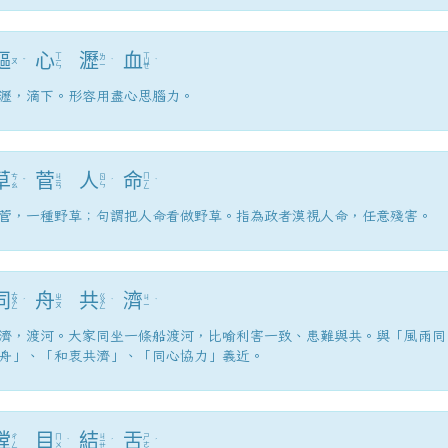
嘔
心
瀝
血
ㄒ
ㄒ
ㄌ
ㄡ
ˇ
ㄧ
ˋ
ㄩ
ˋ
ㄧ
ㄣ
ㄝ
瀝，滴下。形容用盡心思腦力。
草
菅
人
命
ㄐ
ㄇ
ㄘ
ㄖ
ˇ
ㄧ
ˊ
ㄧ
ˋ
ㄠ
ㄣ
ㄢ
ㄥ
菅，一種野草；句謂把人命看做野草。指為政者漠視人命，任意殘害。
同
舟
共
濟
ㄊ
ㄍ
ㄓ
ㄐ
ㄨ
ˊ
ㄨ
ˋ
ˋ
ㄡ
ㄧ
ㄥ
ㄥ
濟，渡河。大家同坐一條船渡河，比喻利害一致、患難與共。與「風雨同
舟」、「和衷共濟」、「同心協力」義近。
瞠
目
結
舌
ㄐ
ㄔ
ㄇ
ㄕ
ˋ
ㄧ
ˊ
ˊ
ㄥ
ㄨ
ㄜ
ㄝ