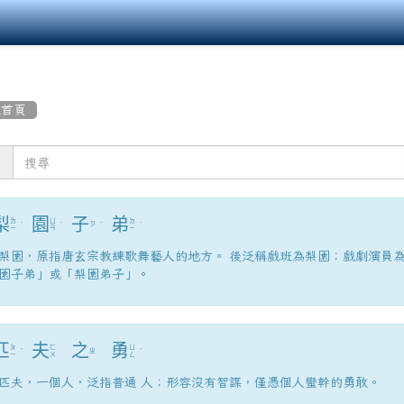
組首頁
：
梨
園
子
弟
ㄌ
ㄩ
ㄉ
ˊ
ˊ
ㄗ
ˇ
ˋ
ㄧ
ㄢ
ㄧ
梨園，原指唐玄宗教練歌舞藝人的地方。 後泛稱戲班為梨園；戲劇演員
園子弟」或「梨園弟子」。
匹
夫
之
勇
ㄆ
ㄈ
ㄩ
ˇ
ㄓ
ˇ
ㄧ
ㄨ
ㄥ
匹夫，一個人，泛指普通 人；形容沒有智謀，僅憑個人蠻幹的勇敢。