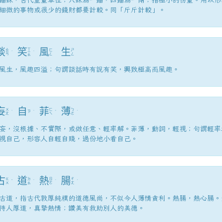
細微的事物或很少的錢財都要計較。同「斤斤計較」。
談
笑
風
生
ㄒ
ㄊ
ㄈ
ㄕ
ˊ
ㄧ
ˋ
ㄢ
ㄥ
ㄥ
ㄠ
風生，風趣四溢；句謂談話時有說有笑，興致極高而風趣。
妄
自
菲
薄
ㄨ
ㄈ
ㄅ
ˋ
ㄗ
ˋ
ˇ
ˊ
ㄤ
ㄟ
ㄛ
妄，沒根據、不實際，或做任意、輕率解。菲薄，動詞，輕視；句謂輕率
視自己，形容人自輕自賤，過份地小看自己。
古
道
熱
腸
ㄍ
ㄉ
ㄖ
ㄔ
ˇ
ˋ
ˋ
ˊ
ㄨ
ㄠ
ㄜ
ㄤ
古道，指古代敦厚純樸的道德風尚，不似今人薄情貪利。熱腸，熱心腸。
待人厚道，真摯熱情；讚美有救助別人的美德。