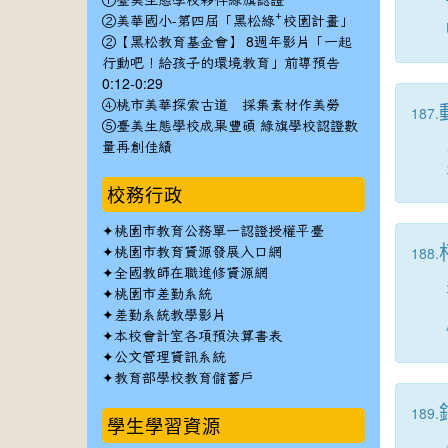
①臺美生態學校夥伴綠旗認證
②美華國小-第四屆「黑松綠⁺校園計畫」
②【黑松教育基金會】 8週年影片「一起
行動吧！給孩子的環境教育」前導預告
0:12-0:29
④桃市美華探索古道 採集素材作美勞
187.
⑤臺美生態學校成果豐碩 綠旗學校認證數
量再創佳績
校務行政
✦
桃園市教育公務單一認證授權平臺
✦
188.
桃園市教育資源發展入口網
✦
全國教師在職進修資源網
✦
桃園市差勤系統
✦
差勤系統教學影片
✦
本校會計室各項預決算書表
✦
公文管理資訊系統
✦
教育部學校教育儲蓄戶
189.
學生學習資源