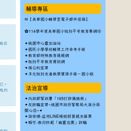
輔導專區
✉
【美華國小輔導室電子郵件信箱】
✿
114學年度美華國小性別平等教育專網❀
能在
✦
桃園市心靈加油站
✦
國民小學學校輔導工作參考手冊
✦
教育部特殊教育通報網
✦
性別平等教育資訊網
✦
兩公約宣導
✦
多元性別友善教學資源手冊－國小版
已。
法治宣導
鬼的
✦
內政部警政署「165打詐儀錶板」
✦反詐騙宣導~桃園市政府警察局大溪分局
關心您~✦
✦
游安順-盜用LINE帳號假冒親友催票
✦
賴可-教你防範「幽靈包裹」詐騙
容對