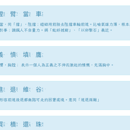
螳
臂
當
車
ㄊ
ㄅ
ㄉ
ㄔ
ˊ
ˋ
ㄤ
ㄧ
ㄤ
ㄜ
當，同「擋」，阻擋；螳螂用前肢去阻擋車輪前進。比喻氣雄力薄，根本
於事；譏諷人不自量力。與「蚍蜉撼樹」、「以卵擊石」義近。
義
憤
填
膺
ㄊ
ㄈ
ㄧ
ㄧ
ˋ
ˋ
ㄧ
ˊ
ㄣ
ㄥ
ㄢ
膺，胸膛； 表示一個人為正義之不伸而激起的憤慨，充滿胸中。
進
退
維
谷
ㄐ
ㄊ
ㄨ
ㄍ
ㄧ
ˋ
ㄨ
ˋ
ˊ
ˇ
ㄟ
ㄨ
ㄣ
ㄟ
形容前進後退都無路可走的困窘處境。意同「進退兩難」
買
櫝
還
珠
ㄏ
ㄇ
ㄉ
ㄓ
ˇ
ˊ
ㄨ
ˊ
ㄞ
ㄨ
ㄨ
ㄢ