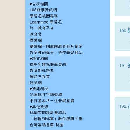
♥自學相關
108課綱資訊網
學習吧桃園專區
Learnmod 學習吧
均一教育平台
190.
教育雲
優學網
愛學網－國教院教育影片資源
教室裡的春天，合作學習網站
♥語文相關
標準字體筆順學習網
191.
教育部成語典
唐詩三百首
酷英網
♥資訊科技
花蓮縣打字練習網
中打基本功－注音鍵盤篇
192.
♥其他資源
桃園市閱讀計畫網站
「國圖到你家」數位服務平臺
台灣雲端書庫-桃園