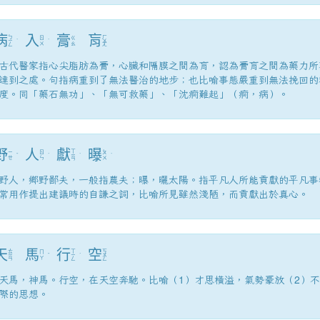
病
入
膏
肓
ㄅ
ㄏ
ㄖ
ㄍ
ㄧ
ˋ
ˋ
ㄨ
ㄨ
ㄠ
ㄥ
ㄤ
古代醫家指心尖脂肪為膏，心臟和隔膜之間為肓，認為膏肓之間為藥力所
達到之處。句指病重到了無法醫治的地步；也比喻事態嚴重到無法挽回的
度。同「藥石無功」、「無可救藥」、「沈痾難起」（痾，病）。
野
人
獻
曝
ㄒ
ㄧ
ㄖ
ㄆ
ˇ
ˊ
ㄧ
ˋ
ˋ
ㄝ
ㄣ
ㄨ
ㄢ
野人，鄉野鄙夫，一般指農夫；曝，曬太陽。指平凡人所能貢獻的平凡事
常用作提出建議時的自謙之詞，比喻所見雖然淺陋，而貢獻出於真心。
天
馬
行
空
ㄊ
ㄒ
ㄎ
ㄇ
ㄧ
ˇ
ㄧ
ˊ
ㄨ
ㄚ
ㄢ
ㄥ
ㄥ
天馬，神馬。行空，在天空奔馳。比喻（1）才思橫溢，氣勢豪放（2）
際的思想。