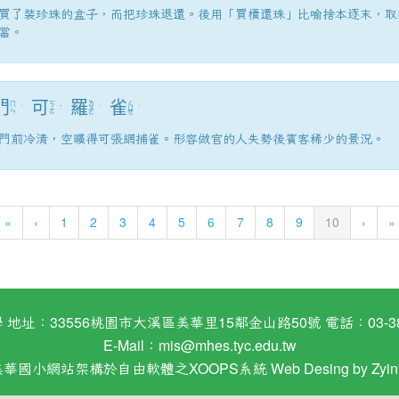
買了裝珍珠的盒子，而把珍珠退還。後用「買櫝還珠」比喻捨本逐末，取
當。
門
可
羅
雀
ㄌ
ㄑ
ㄇ
ㄎ
ˊ
ˇ
ㄨ
ˊ
ㄩ
ˋ
ㄣ
ㄜ
ㄛ
ㄝ
門前冷清，空曠得可張網捕雀。形容做官的人失勢後賓客稀少的景況。
(current)
«
‹
1
2
3
4
5
6
7
8
9
10
›
»
：33556桃園市大溪區美華里15鄰金山路50號 電話：03-38824
E-Mail：
mis@mhes.tyc.edu.tw
美華國小網站架構於自由軟體之XOOPS系統 Web Desing by
Zyin