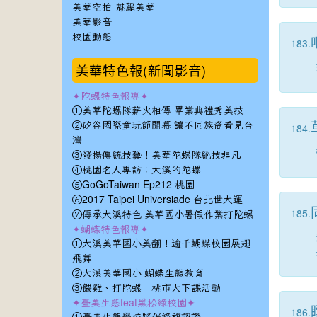
美華空拍-魅麗美華
美華影音
校園動態
183.
美華特色報(新聞影音)
✦陀螺特色報導✦
①美華陀螺隊薪火相傳 畢業典禮秀美技
②矽谷國際童玩節開幕 讓不同族裔看見台
184.
灣
③發揚傳統技藝！美華陀螺隊絕技非凡
④桃園名人專訪：大溪的陀螺
⑤GoGoTaiwan Ep212 桃園
⑥2017 Taipei Universiade 台北世大運
185.
⑦傳承大溪特色 美華國小暑假作業打陀螺
✦蝴蝶特色報導✦
①大溪美華國小美翻！逾千蝴蝶校園展翅
飛舞
②大溪美華國小 蝴蝶生態教育
③餵雞、打陀螺 桃市大下課活動
✦臺美生態feat黑松綠校園✦
186.