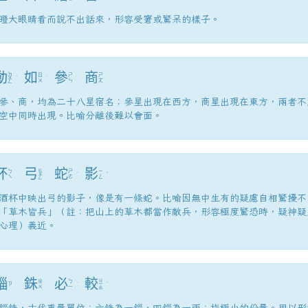
瞪大眼睛看而說不出話來，形容受窘或驚呆的樣子。
動
如
參
商
ㄉ
ㄖ
ㄕ
ㄕ
ㄨ
ˋ
ˊ
ㄨ
ㄣ
ㄤ
ㄥ
參、商，均為二十八星宿名；參星出現在西方，商星出現在東方，兩者不
空中同時出現。比喻分離後難以會面。
杯
弓
蛇
影
ㄍ
ㄅ
ㄕ
ㄧ
ㄨ
ˊ
ˇ
ㄟ
ㄜ
ㄥ
ㄥ
酒杯中映出弓的影子，像是有一條蛇。比喻因無中生有的疑慮自相驚擾不
「草木皆兵」（註：把山上的草木都當作敵兵，形容極度驚恐時，疑神疑
心理）義近。
錙
銖
必
較
ㄐ
ㄓ
ㄅ
ㄗ
ˋ
ㄧ
ˋ
ㄨ
ㄧ
ㄠ
錙銖，古代重量單位；六銖為一錙，四錙為一兩；指極小的份量。用以形