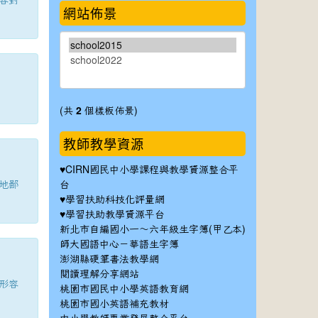
網站佈景
(共
2
個樣板佈景)
教師教學資源
♥
CIRN國民中小學課程與教學資源整合平
地鄙
台
♥
學習扶助科技化評量網
♥
學習扶助教學資源平台
新北市自編國小一～六年級生字簿(甲乙本)
師大國語中心－華語生字簿
澎湖縣硬筆書法教學網
閱讀理解分享網站
形容
桃園市國民中小學英語教育網
桃園市國小英語補充教材