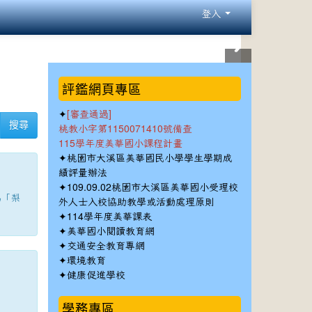
登入
:::
評鑑網頁專區
✦
[審查通過]
搜尋
桃教小字第1150071410號備查
115學年度美華國小課程計畫
✦
桃園市大溪區美華國民小學學生學期成
績評量辦法
✦
109.09.02桃園市大溪區美華國小受理校
為「梨
外人士入校協助教學或活動處理原則
✦
114學年度美華課表
✦
美華國小閱讀教育網
✦
交通安全教育專網
✦
環境教育
✦
健康促進學校
學務專區