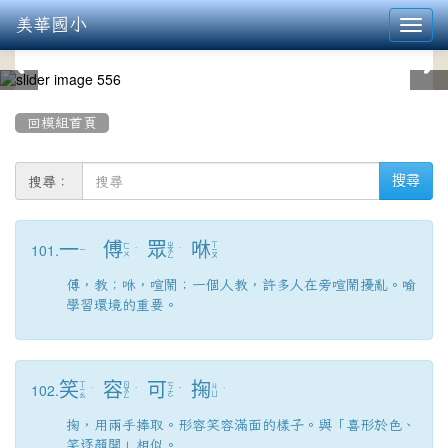
美華國小
Toggl
navig
:::
回模組首頁
搜尋：
搜尋
一
傅
眾
咻
101.
ㄓ
ㄒ
ㄈ
ㄧ
ˋ
ㄨ
ˋ
ㄧ
ㄨ
ㄥ
ㄡ
傅，教；咻，喧鬧；一個人教，許多人在旁喧鬧擾亂。喻
學習環境的重要。
笑
容
可
掬
102.
ㄒ
ㄖ
ㄎ
ㄐ
ㄧ
ˋ
ㄨ
ˊ
ˇ
ˊ
ㄜ
ㄩ
ㄠ
ㄥ
掬，用兩手捧取。形容笑容滿面的樣子。與「喜形於色、
笑逐顏開」相似。