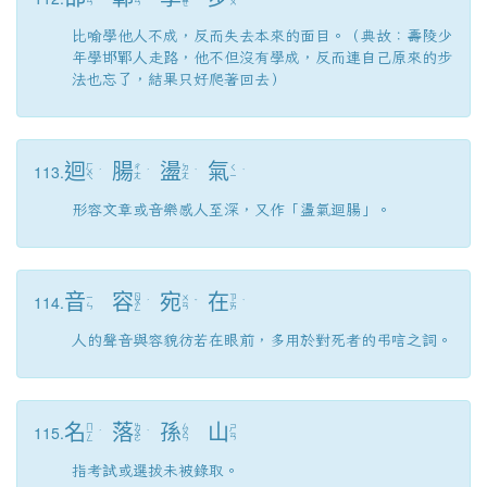
ㄢ
ㄢ
ㄨ
ㄝ
比喻學他人不成，反而失去本來的面目。（典故：壽陵少
年學邯鄲人走路，他不但沒有學成，反而連自己原來的步
法也忘了，結果只好爬著回去）
迴
腸
盪
氣
113.
ㄏ
ㄔ
ㄉ
ㄑ
ㄨ
ˊ
ˊ
ˋ
ˋ
ㄤ
ㄤ
ㄧ
ㄟ
形容文章或音樂感人至深，又作「盪氣迴腸」。
音
容
宛
在
114.
ㄖ
ㄧ
ㄨ
ㄗ
ㄨ
ˊ
ˇ
ˋ
ㄣ
ㄢ
ㄞ
ㄥ
人的聲音與容貌彷若在眼前，多用於對死者的弔唁之詞。
名
落
孫
山
115.
ㄇ
ㄌ
ㄙ
ㄕ
ㄧ
ˊ
ㄨ
ˋ
ㄨ
ㄢ
ㄥ
ㄛ
ㄣ
指考試或選拔未被錄取。