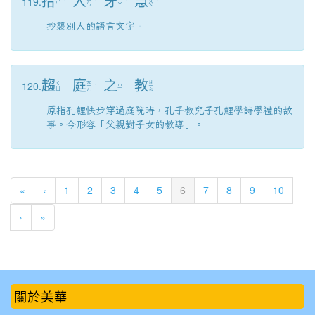
拾
人
牙
慧
119.
ㄕ
ˊ
ˊ
ˊ
ㄨ
ˋ
ㄣ
ㄚ
ㄟ
抄襲別人的語言文字。
趨
庭
之
教
120.
ㄊ
ㄐ
ㄑ
ㄧ
ˊ
ㄓ
ㄧ
ㄩ
ㄥ
ㄠ
原指孔鯉快步穿過庭院時，孔子教兒子孔鯉學詩學禮的故
事。今形容「父親對子女的教導」。
(current)
«
‹
1
2
3
4
5
6
7
8
9
10
›
»
:::
關於美華