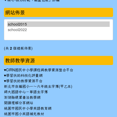
賴可-教你防範「幽靈包裹」詐騙
網站佈景
(共
2
個樣板佈景)
教師教學資源
♥
CIRN國民中小學課程與教學資源整合平台
♥
學習扶助科技化評量網
♥
學習扶助教學資源平台
新北市自編國小一～六年級生字簿(甲乙本)
師大國語中心－華語生字簿
澎湖縣硬筆書法教學網
閱讀理解分享網站
桃園市國民中小學英語教育網
桃園市國小英語補充教材