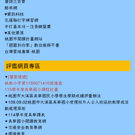
唐詩三百首
酷英網
♥資訊科技
花蓮縣打字練習網
中打基本功－注音鍵盤篇
♥其他資源
桃園市閱讀計畫網站
「國圖到你家」數位服務平臺
台灣雲端書庫-桃園
:::
評鑑網頁專區
✦
[審查通過]
桃教小字第1150071410號備查
115學年度美華國小課程計畫
✦
桃園市大溪區美華國民小學學生學期成績評量辦法
✦
109.09.02桃園市大溪區美華國小受理校外人士入校協助教學或活
動處理原則
✦
114學年度美華課表
✦
美華國小閱讀教育網
✦
交通安全教育專網
✦
環境教育