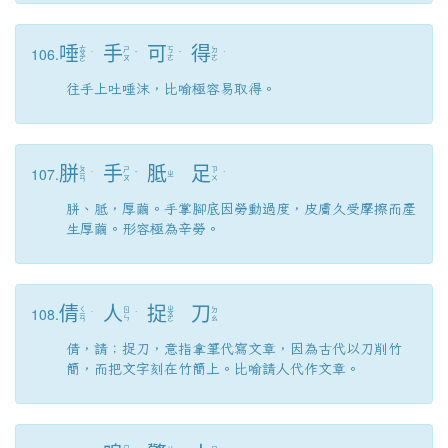
唾
手
可
得
106.
ㄊ
ㄕ
ㄎ
ㄉ
ㄨ
ˋ
ˇ
ˇ
ˊ
ㄡ
ㄜ
ㄜ
ㄛ
往手上吐唾沫，比喻極容易取得。
胼
手
胝
足
107.
ㄆ
ㄕ
ㄗ
ㄧ
ˊ
ˇ
ㄓ
ˊ
ㄡ
ㄨ
ㄢ
胼、胝，厚繭。手掌腳底因勞動過度，皮膚久受摩擦而產
生厚繭。形容極為辛勞。
倩
人
捉
刀
108.
ㄑ
ㄓ
ㄖ
ㄉ
ㄧ
ˋ
ˊ
ㄨ
ㄣ
ㄠ
ㄢ
ㄛ
倩，請；捉刀，意指拿筆代寫文章，因為古代以刀削竹
簡，而把文字刻在竹簡上。比喻請人代作文章。