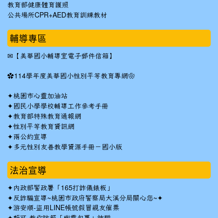
教育部健康體育護照
公共場所CPR+AED教育訓練教材
輔導專區
✉
【美華國小輔導室電子郵件信箱】
✿
114學年度美華國小性別平等教育專網❀
✦
桃園市心靈加油站
✦
國民小學學校輔導工作參考手冊
✦
教育部特殊教育通報網
✦
性別平等教育資訊網
✦
兩公約宣導
✦
多元性別友善教學資源手冊－國小版
法治宣導
✦
內政部警政署「165打詐儀錶板」
✦反詐騙宣導~桃園市政府警察局大溪分局關心您~✦
✦
游安順-盜用LINE帳號假冒親友催票
✦