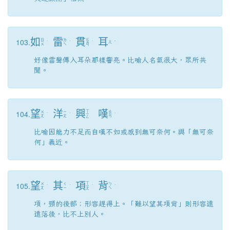
如
雷
貫
耳
103.
ㄍ
ㄖ
ㄌ
ˊ
ˊ
ㄨ
ˋ
ㄦ
ˇ
ㄨ
ㄟ
ㄢ
好像雷聲傳入耳朵那樣響亮。比喻人名氣很大，眾所共
聞。
望
洋
興
嘆
104.
ㄒ
ㄨ
ㄧ
ㄊ
ˋ
ˊ
ㄧ
ˋ
ㄤ
ㄤ
ㄢ
ㄥ
比喻因能力不足而自嘆不如或感到無可奈何。與「無可奈
何」義近。
望
其
項
背
105.
ㄒ
ㄨ
ㄑ
ㄅ
ˋ
ˊ
ㄧ
ˋ
ˋ
ㄤ
ㄧ
ㄟ
ㄤ
項，頸的後部；形容趕得上。「難以望其項背」則形容遠
遠落後，比不上別人。