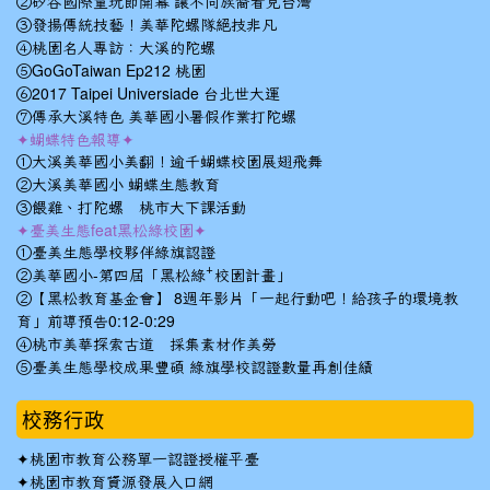
②矽谷國際童玩節開幕 讓不同族裔看見台灣
③發揚傳統技藝！美華陀螺隊絕技非凡
④桃園名人專訪：大溪的陀螺
⑤GoGoTaiwan Ep212 桃園
⑥2017 Taipei Universiade 台北世大運
⑦傳承大溪特色 美華國小暑假作業打陀螺
✦蝴蝶特色報導✦
①大溪美華國小美翻！逾千蝴蝶校園展翅飛舞
②大溪美華國小 蝴蝶生態教育
③餵雞、打陀螺 桃市大下課活動
✦臺美生態feat黑松綠校園✦
①臺美生態學校夥伴綠旗認證
②美華國小-第四屆「黑松綠⁺校園計畫」
②【黑松教育基金會】 8週年影片「一起行動吧！給孩子的環境教
育」前導預告0:12-0:29
④桃市美華探索古道 採集素材作美勞
⑤臺美生態學校成果豐碩 綠旗學校認證數量再創佳績
校務行政
✦
桃園市教育公務單一認證授權平臺
✦
桃園市教育資源發展入口網