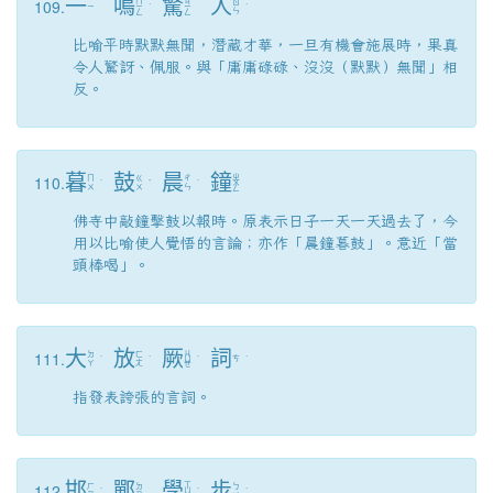
一
鳴
驚
人
109.
ㄇ
ㄐ
ㄖ
ㄧ
ㄧ
ˊ
ㄧ
ˊ
ㄣ
ㄥ
ㄥ
比喻平時默默無聞，潛藏才華，一旦有機會施展時，果真
令人驚訝、佩服。與「庸庸碌碌、沒沒（默默）無聞」相
反。
暮
鼓
晨
鐘
110.
ㄓ
ㄇ
ㄍ
ㄔ
ˋ
ˇ
ˊ
ㄨ
ㄨ
ㄨ
ㄣ
ㄥ
佛寺中敲鐘擊鼓以報時。原表示日子一天一天過去了，今
用以比喻使人覺悟的言論；亦作「晨鐘暮鼓」。意近「當
頭棒喝」。
大
放
厥
詞
111.
ㄐ
ㄉ
ㄈ
ˋ
ˋ
ㄩ
ˊ
ㄘ
ˊ
ㄚ
ㄤ
ㄝ
指發表誇張的言詞。
邯
鄲
學
步
112.
ㄒ
ㄏ
ㄉ
ㄅ
ˊ
ㄩ
ˊ
ˋ