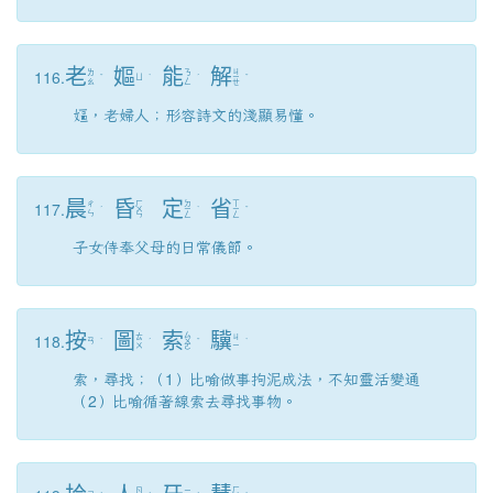
老
嫗
能
解
116.
ㄐ
ㄌ
ㄋ
ˇ
ㄩ
ˋ
ˊ
ㄧ
ˇ
ㄠ
ㄥ
ㄝ
嫗，老婦人；形容詩文的淺顯易懂。
晨
昏
定
省
117.
ㄏ
ㄉ
ㄒ
ㄔ
ˊ
ㄨ
ㄧ
ˋ
ㄧ
ˇ
ㄣ
ㄣ
ㄥ
ㄥ
子女侍奉父母的日常儀節。
按
圖
索
驥
118.
ㄙ
ㄊ
ㄐ
ㄢ
ˋ
ˊ
ㄨ
ˇ
ˋ
ㄨ
ㄧ
ㄛ
索，尋找；（1）比喻做事拘泥成法，不知靈活變通
（2）比喻循著線索去尋找事物。
ㄏ
ㄖ
ㄧ