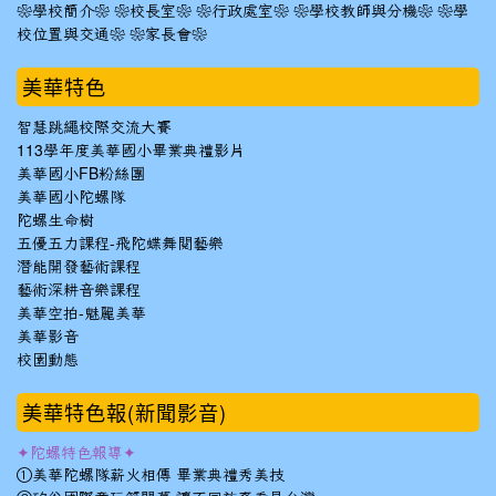
❀學校簡介❀
❀校長室❀
❀行政處室❀
❀學校教師與分機❀
❀學
校位置與交通❀
❀家長會❀
美華特色
智慧跳繩校際交流大賽
113學年度美華國小畢業典禮影片
美華國小FB粉絲團
美華國小陀螺隊
陀螺生命樹
五優五力課程-飛陀蝶舞閱藝樂
潛能開發藝術課程
藝術深耕音樂課程
美華空拍-魅麗美華
美華影音
校園動態
美華特色報(新聞影音)
✦陀螺特色報導✦
①美華陀螺隊薪火相傳 畢業典禮秀美技