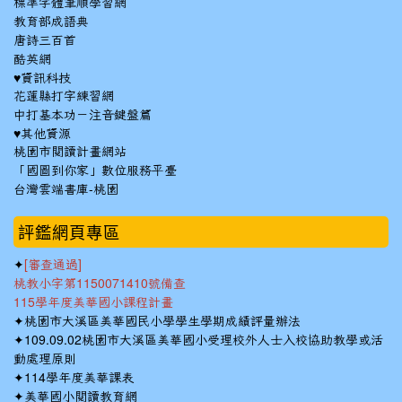
標準字體筆順學習網
教育部成語典
唐詩三百首
酷英網
♥資訊科技
花蓮縣打字練習網
中打基本功－注音鍵盤篇
♥其他資源
桃園市閱讀計畫網站
「國圖到你家」數位服務平臺
台灣雲端書庫-桃園
:::
評鑑網頁專區
✦
[審查通過]
桃教小字第1150071410號備查
115學年度美華國小課程計畫
✦
桃園市大溪區美華國民小學學生學期成績評量辦法
✦
109.09.02桃園市大溪區美華國小受理校外人士入校協助教學或活
動處理原則
✦
114學年度美華課表
✦
美華國小閱讀教育網