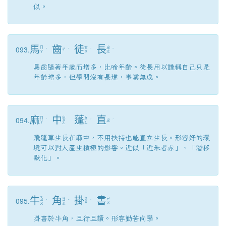
似。
馬
齒
徒
長
093.
ㄇ
ㄊ
ㄓ
ˇ
ㄔ
ˇ
ˊ
ˇ
ㄚ
ㄨ
ㄤ
馬齒隨著年歲而增多，比喻年齡。徒長用以謙稱自己只是
年齡增多，但學問沒有長進，事業無成。
麻
中
蓬
直
094.
ㄓ
ㄇ
ㄆ
ˊ
ㄨ
ˊ
ㄓ
ˊ
ㄚ
ㄥ
ㄥ
飛蓬草生長在麻中，不用扶持也能直立生長。形容好的環
境可以對人產生積極的影響。近似「近朱者赤」、「潛移
默化」。
牛
角
掛
書
095.
ㄋ
ㄐ
ㄍ
ㄕ
ㄧ
ˊ
ㄧ
ˇ
ㄨ
ˋ
ㄨ
ㄡ
ㄠ
ㄚ
掛書於牛角，且行且讀。形容勤苦向學。