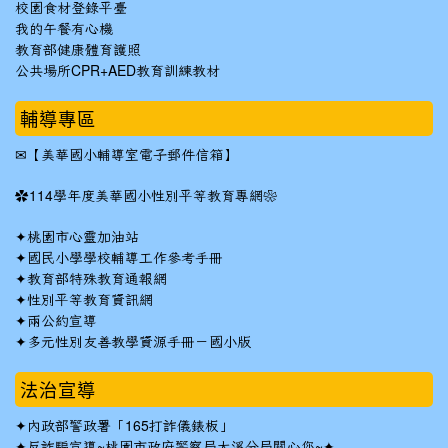
校園食材登錄平臺
我的午餐有心機
教育部健康體育護照
公共場所CPR+AED教育訓練教材
輔導專區
✉
【美華國小輔導室電子郵件信箱】
✿
114學年度美華國小性別平等教育專網❀
✦
桃園市心靈加油站
✦
國民小學學校輔導工作參考手冊
✦
教育部特殊教育通報網
✦
性別平等教育資訊網
✦
兩公約宣導
✦
多元性別友善教學資源手冊－國小版
法治宣導
✦
內政部警政署「165打詐儀錶板」
✦反詐騙宣導~桃園市政府警察局大溪分局關心您~✦