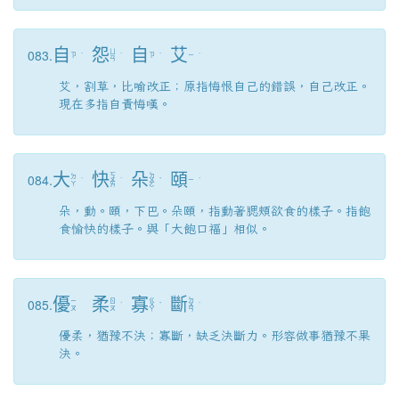
自
怨
自
艾
083.
ㄩ
ㄗ
ˋ
ˋ
ㄗ
ˋ
ㄧ
ˋ
ㄢ
艾，割草，比喻改正；原指悔恨自己的錯誤，自己改正。
現在多指自責悔嘆。
大
快
朵
頤
084.
ㄎ
ㄉ
ㄉ
ˋ
ㄨ
ˋ
ㄨ
ˇ
ㄧ
ˊ
ㄚ
ㄞ
ㄛ
朵，動。頤，下巴。朵頤，指動著腮頰欲食的樣子。指飽
食愉快的樣子。與「大飽口福」相似。
優
柔
寡
斷
085.
ㄍ
ㄉ
ㄧ
ㄖ
ˊ
ㄨ
ˇ
ㄨ
ˋ
ㄡ
ㄡ
ㄚ
ㄢ
優柔，猶豫不決；寡斷，缺乏決斷力。形容做事猶豫不果
決。