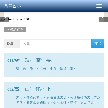
美華國小
Toggl
navig
:::
回模組首頁
搜尋：
搜尋
蜚
短
流
長
081.
ㄉ
ㄌ
ㄈ
ㄔ
ㄨ
ˇ
ㄧ
ˊ
ˊ
ㄟ
ㄤ
ㄢ
ㄡ
蜚，通「飛」。指無中生有，造謠生事。
高
山
仰
止
082.
ㄍ
ㄕ
ㄧ
ˇ
ㄓ
ˇ
ㄠ
ㄢ
ㄤ
高山，巍峨的高山，比喻道德高尚。句謂巍峨的高山可以
仰望，形容崇高的德行，令人景仰。亦作「高山仰之」。