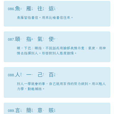
魚
雁
往
返
086.
ㄧ
ㄨ
ㄈ
ㄩ
ˊ
ˋ
ˇ
ˇ
ㄢ
ㄤ
ㄢ
魚雁皆指書信。用來比喻書信往來。
頤
指
氣
使
087.
ㄑ
ㄧ
ˊ
ㄓ
ˇ
ˋ
ㄕ
ˇ
ㄧ
頤，下巴；頤指，不說話而用臉部表情示意；氣使，用神
情去指揮別人。形容對別人態度傲慢。
人
一
己
百
088.
ㄖ
ㄐ
ㄅ
ˊ
ㄧ
ˇ
ˇ
ㄣ
ㄧ
ㄞ
別人一學就會的事，自己就用百倍的努力做到。用以勉人
力學，勤能補拙。
言
簡
意
賅
089.
ㄐ
ㄧ
ㄍ
ˊ
ㄧ
ˇ
ㄧ
ˋ
ㄢ
ㄞ
ㄢ