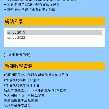
✦
游安順-盜用LINE帳號假冒親友催票
✦
賴可-教你防範「幽靈包裹」詐騙
網站佈景
(共
2
個樣板佈景)
教師教學資源
♥
CIRN國民中小學課程與教學資源整合平台
♥
學習扶助科技化評量網
♥
學習扶助教學資源平台
新北市自編國小一～六年級生字簿(甲乙本)
師大國語中心－華語生字簿
澎湖縣硬筆書法教學網
閱讀理解分享網站