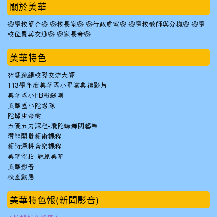
:::
關於美華
❀學校簡介❀
❀校長室❀
❀行政處室❀
❀學校教師與分機❀
❀學
校位置與交通❀
❀家長會❀
美華特色
智慧跳繩校際交流大賽
113學年度美華國小畢業典禮影片
美華國小FB粉絲團
美華國小陀螺隊
陀螺生命樹
五優五力課程-飛陀蝶舞閱藝樂
潛能開發藝術課程
藝術深耕音樂課程
美華空拍-魅麗美華
美華影音
校園動態
美華特色報(新聞影音)