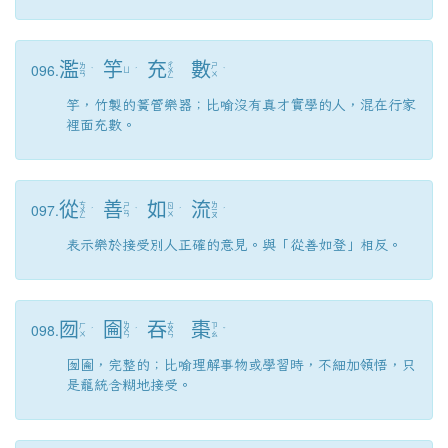
濫
竽
充
數
096.
ㄔ
ㄌ
ㄕ
ˋ
ㄩ
ˊ
ㄨ
ˋ
ㄢ
ㄨ
ㄥ
竽，竹製的簧管樂器；比喻沒有真才實學的人，混在行家
裡面充數。
從
善
如
流
097.
ㄘ
ㄌ
ㄕ
ㄖ
ㄨ
ˊ
ˋ
ˊ
ㄧ
ˊ
ㄢ
ㄨ
ㄥ
ㄡ
表示樂於接受別人正確的意見。與「從善如登」相反。
囫
圇
吞
棗
098.
ㄌ
ㄊ
ㄏ
ㄗ
ˊ
ㄨ
ˊ
ㄨ
ˇ
ㄨ
ㄠ
ㄣ
ㄣ
囫圇，完整的；比喻理解事物或學習時，不細加領悟，只
是籠統含糊地接受。