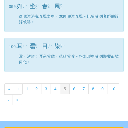
如
坐
春
風
099.
ㄗ
ㄔ
ㄖ
ㄈ
ˊ
ㄨ
ˋ
ㄨ
ㄨ
ㄥ
ㄛ
ㄣ
好像沐浴在春風之中，意同如沐春風。比喻受到良師的諄
諄教導。
耳
濡
目
染
100.
ㄖ
ㄇ
ㄖ
ㄦ
ˇ
ˊ
ˋ
ˇ
ㄨ
ㄨ
ㄢ
濡，沾染；耳朵常聽，眼睛常看。指無形中受到影響而被
同化。
(current)
«
‹
1
2
3
4
5
6
7
8
9
10
›
»