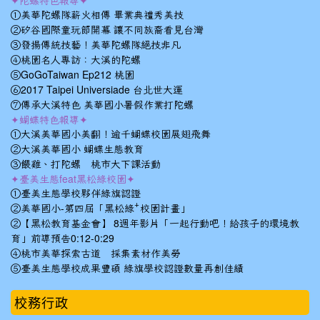
✦陀螺特色報導✦
①美華陀螺隊薪火相傳 畢業典禮秀美技
②矽谷國際童玩節開幕 讓不同族裔看見台灣
③發揚傳統技藝！美華陀螺隊絕技非凡
④桃園名人專訪：大溪的陀螺
⑤GoGoTaiwan Ep212 桃園
⑥2017 Taipei Universiade 台北世大運
⑦傳承大溪特色 美華國小暑假作業打陀螺
✦蝴蝶特色報導✦
①大溪美華國小美翻！逾千蝴蝶校園展翅飛舞
②大溪美華國小 蝴蝶生態教育
③餵雞、打陀螺 桃市大下課活動
✦臺美生態feat黑松綠校園✦
①臺美生態學校夥伴綠旗認證
②美華國小-第四屆「黑松綠⁺校園計畫」
②【黑松教育基金會】 8週年影片「一起行動吧！給孩子的環境教
育」前導預告0:12-0:29
④桃市美華探索古道 採集素材作美勞
⑤臺美生態學校成果豐碩 綠旗學校認證數量再創佳績
校務行政