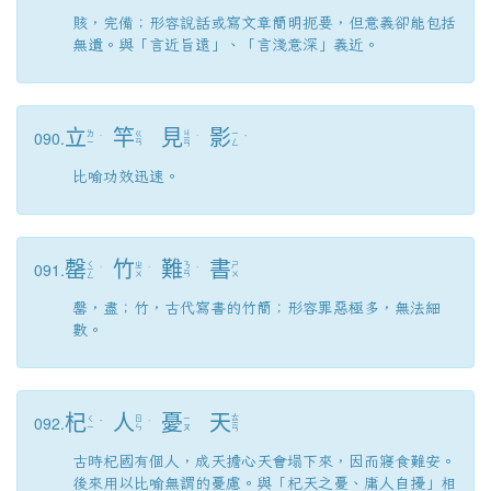
賅，完備；形容說話或寫文章簡明扼要，但意義卻能包括
無遺。與「言近旨遠」、「言淺意深」義近。
立
竿
見
影
090.
ㄐ
ㄌ
ㄍ
ㄧ
ˋ
ㄧ
ˋ
ˇ
ㄧ
ㄢ
ㄥ
ㄢ
比喻功效迅速。
罄
竹
難
書
091.
ㄑ
ㄓ
ㄋ
ㄕ
ㄧ
ˋ
ˊ
ˊ
ㄨ
ㄢ
ㄨ
ㄥ
罄，盡；竹，古代寫書的竹簡；形容罪惡極多，無法細
數。
杞
人
憂
天
092.
ㄊ
ㄑ
ㄖ
ㄧ
ˇ
ˊ
ㄧ
ㄧ
ㄣ
ㄡ
ㄢ
古時杞國有個人，成天擔心天會塌下來，因而寢食難安。
後來用以比喻無謂的憂慮。與「杞天之憂、庸人自擾」相