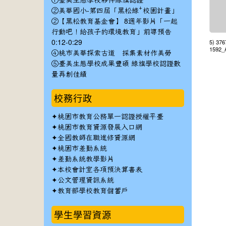
①臺美生態學校夥伴綠旗認證
②美華國小-第四屆「黑松綠⁺校園計畫」
②【黑松教育基金會】 8週年影片「一起
行動吧！給孩子的環境教育」前導預告
0:12-0:29
5) 37
1592_
④桃市美華探索古道 採集素材作美勞
⑤臺美生態學校成果豐碩 綠旗學校認證數
量再創佳績
校務行政
✦
桃園市教育公務單一認證授權平臺
✦
桃園市教育資源發展入口網
✦
全國教師在職進修資源網
✦
桃園市差勤系統
✦
差勤系統教學影片
✦
本校會計室各項預決算書表
✦
公文管理資訊系統
✦
教育部學校教育儲蓄戶
學生學習資源