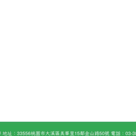
：33556桃園市大溪區美華里15鄰金山路50號 電話：03-38824