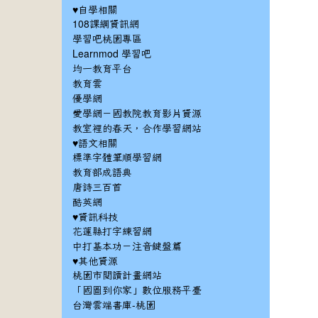
♥自學相關
108課綱資訊網
學習吧桃園專區
Learnmod 學習吧
均一教育平台
教育雲
優學網
愛學網－國教院教育影片資源
教室裡的春天，合作學習網站
♥語文相關
標準字體筆順學習網
教育部成語典
唐詩三百首
酷英網
♥資訊科技
花蓮縣打字練習網
中打基本功－注音鍵盤篇
♥其他資源
桃園市閱讀計畫網站
「國圖到你家」數位服務平臺
台灣雲端書庫-桃園