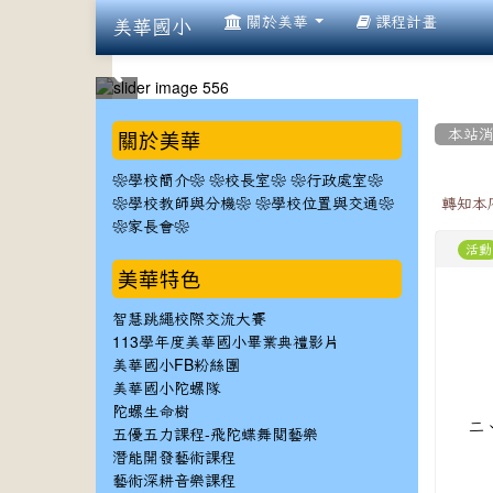
:::
關於美華
課程計畫
美華國小
:::
:::
關於美華
本站
❀學校簡介❀
❀校長室❀
❀行政處室❀
❀學校教師與分機❀
❀學校位置與交通❀
轉知本
❀家長會❀
活動
美華特色
智慧跳繩校際交流大賽
113學年度美華國小畢業典禮影片
美華國小FB粉絲團
美華國小陀螺隊
陀螺生命樹
二
五優五力課程-飛陀蝶舞閱藝樂
潛能開發藝術課程
藝術深耕音樂課程