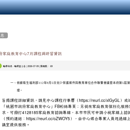
消息
府家庭教育中心7月課程與研習資訊
-
| 2026-07-09 | 點閱數： 69
輔導組長
輔導室公告
一、
依據衛生福利部112年9月5日兒少保護案件與教育單位合作聯繫會議暨本府第5屆
理。
旨揭課程詳細資訊，請見中心課程行事曆（
https://reurl.cc/xlGyGL）
「桃園市政府家庭教育中心」FB粉絲專頁；另倘有家庭教育個別化服務
、
求，可撥打4128185家庭教育諮詢專線，本市市民可申請小桃家線上諮
（預約連結：https://reurl.cc/oZWOY5），由中心媒合專業人員透過線
議室提供服務。