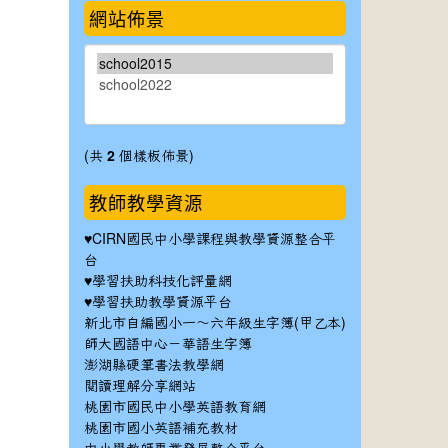
網站佈景
(共
2
個樣板佈景)
教師教學資源
♥
CIRN國民中小學課程與教學資源整合平
台
♥
學習扶助科技化評量網
♥
學習扶助教學資源平台
新北市自編國小一～六年級生字簿(甲乙本)
師大國語中心－華語生字簿
澎湖縣硬筆書法教學網
閱讀理解分享網站
桃園市國民中小學英語教育網
桃園市國小英語補充教材