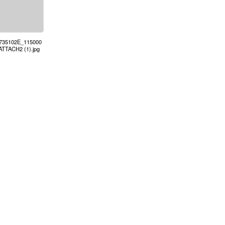
6735102E_115000
ATTACH2 (1).jpg