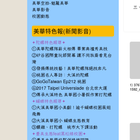
美華空拍-魅麗美華
三
美華影音
校園動態
美華特色報(新聞影音)
✦陀螺特色報導✦
①美華陀螺隊薪火相傳 畢業典禮秀美技
②矽谷國際童玩節開幕 讓不同族裔看見台
灣
③發揚傳統技藝！美華陀螺隊絕技非凡
④桃園名人專訪：大溪的陀螺
⑤GoGoTaiwan Ep212 桃園
1) 37
⑥2017 Taipei Universiade 台北世大運
1592_
⑦傳承大溪特色 美華國小暑假作業打陀螺
✦蝴蝶特色報導✦
①大溪美華國小美翻！逾千蝴蝶校園展翅
飛舞
②大溪美華國小 蝴蝶生態教育
③餵雞、打陀螺 桃市大下課活動
✦臺美生態feat黑松綠校園✦