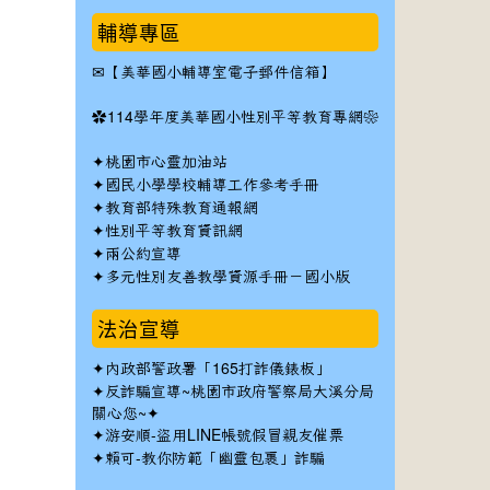
輔導專區
✉
【美華國小輔導室電子郵件信箱】
✿
114學年度美華國小性別平等教育專網❀
✦
桃園市心靈加油站
✦
國民小學學校輔導工作參考手冊
✦
教育部特殊教育通報網
✦
性別平等教育資訊網
✦
兩公約宣導
✦
多元性別友善教學資源手冊－國小版
法治宣導
✦
內政部警政署「165打詐儀錶板」
✦反詐騙宣導~桃園市政府警察局大溪分局
關心您~✦
✦
游安順-盜用LINE帳號假冒親友催票
✦
賴可-教你防範「幽靈包裹」詐騙