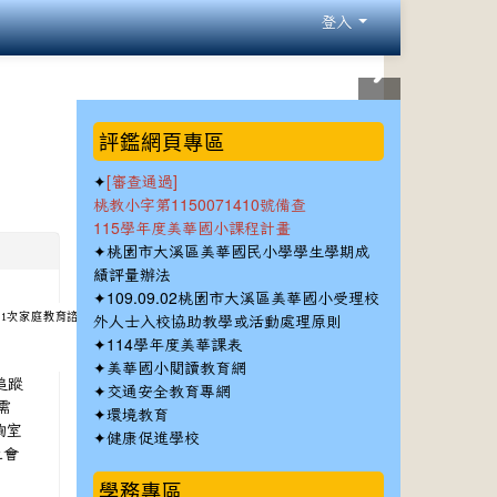
登入
:::
評鑑網頁專區
✦
[審查通過]
桃教小字第1150071410號備查
115學年度美華國小課程計畫
✦
桃園市大溪區美華國民小學學生學期成
績評量辦法
✦
109.09.02桃園市大溪區美華國小受理校
第1次家庭教育諮詢委員會會議決議辦
外人士入校協助教學或活動處理原則
✦
114學年度美華課表
✦
美華國小閱讀教育網
或追蹤
✦
交通安全教育專網
需
✦
環境教育
詢室
✦
健康促進學校
上會
學務專區