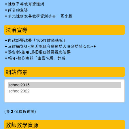
✦
性別平等教育資訊網
✦
兩公約宣導
✦
多元性別友善教學資源手冊－國小版
法治宣導
✦
內政部警政署「165打詐儀錶板」
✦反詐騙宣導~桃園市政府警察局大溪分局關心您~✦
✦
游安順-盜用LINE帳號假冒親友催票
✦
賴可-教你防範「幽靈包裹」詐騙
網站佈景
(共
2
個樣板佈景)
教師教學資源