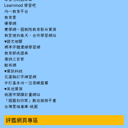
Learnmod 學習吧
均一教育平台
教育雲
優學網
愛學網－國教院教育影片資源
教室裡的春天，合作學習網站
♥語文相關
標準字體筆順學習網
教育部成語典
唐詩三百首
酷英網
♥資訊科技
花蓮縣打字練習網
中打基本功－注音鍵盤篇
♥其他資源
桃園市閱讀計畫網站
「國圖到你家」數位服務平臺
台灣雲端書庫-桃園
:::
評鑑網頁專區