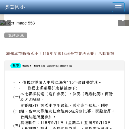
美華國小
Toggl
navig
:::
本站消息
轉知本市新街國小「115年度第14屆全市書法比賽」活動資訊
競賽
-
| 2026-07-06 | 點閱數： 66
輔導組長
輔導室公告
一、
依據財團法人中壢仁海宮115年度計畫辦理。
二、
旨揭比賽重要訊息摘述如下:
本比賽採初選（送件參賽），決賽（現場比賽）兩階
(一)
段方式辦理。
參賽組別計有國小中年級組、國小高年級組、國中
(二)
組、高中大專組及社會組共5組分別比賽，獎勵豐厚，
敬請鼓勵所屬參加。
初選收件：115年9月1日（星期二）至同年9月10日
(三)
（星期四）截止（不以郵戳為憑），逾期恕不受理。