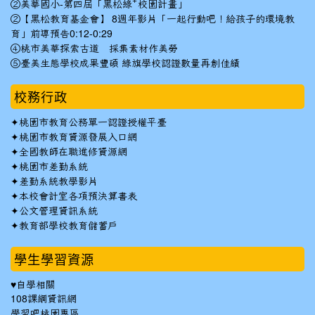
②美華國小-第四屆「黑松綠⁺校園計畫」
②【黑松教育基金會】 8週年影片「一起行動吧！給孩子的環境教
育」前導預告0:12-0:29
④桃市美華探索古道 採集素材作美勞
⑤臺美生態學校成果豐碩 綠旗學校認證數量再創佳績
校務行政
✦
桃園市教育公務單一認證授權平臺
✦
桃園市教育資源發展入口網
✦
全國教師在職進修資源網
✦
桃園市差勤系統
✦
差勤系統教學影片
✦
本校會計室各項預決算書表
✦
公文管理資訊系統
✦
教育部學校教育儲蓄戶
學生學習資源
♥自學相關
108課綱資訊網
學習吧桃園專區