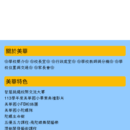
:::
關於美華
❀學校簡介❀
❀校長室❀
❀行政處室❀
❀學校教師與分機❀
❀學
校位置與交通❀
❀家長會❀
美華特色
智慧跳繩校際交流大賽
113學年度美華國小畢業典禮影片
美華國小FB粉絲團
美華國小陀螺隊
陀螺生命樹
五優五力課程-飛陀蝶舞閱藝樂
潛能開發藝術課程