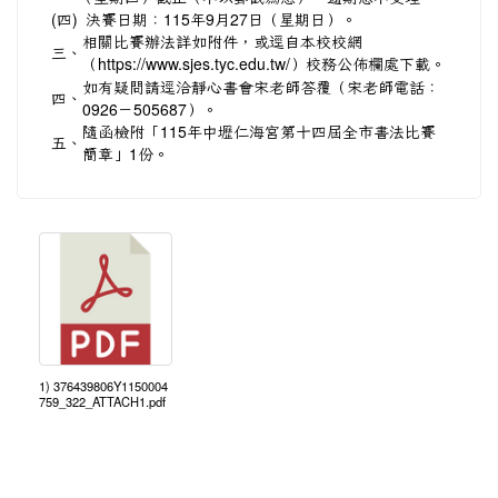
(四)
決賽日期：115年9月27日（星期日）。
相關比賽辦法詳如附件，或逕自本校校網
三、
（
https://www.sjes.tyc.edu.tw/）校務公佈欄處下載。
如有疑問請逕洽靜心書會宋老師答覆（宋老師電話：
四、
0926－505687）。
隨函檢附「115年中壢仁海宮第十四屆全市書法比賽
五、
簡章」1份。
1) 376439806Y1150004
759_322_ATTACH1.pdf