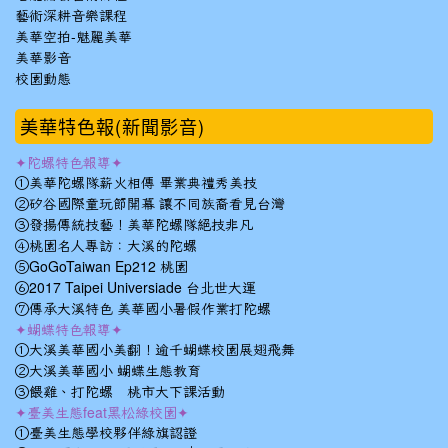
藝術深耕音樂課程
美華空拍-魅麗美華
美華影音
校園動態
美華特色報(新聞影音)
✦陀螺特色報導✦
①美華陀螺隊薪火相傳 畢業典禮秀美技
②矽谷國際童玩節開幕 讓不同族裔看見台灣
③發揚傳統技藝！美華陀螺隊絕技非凡
④桃園名人專訪：大溪的陀螺
⑤GoGoTaiwan Ep212 桃園
⑥2017 Taipei Universiade 台北世大運
⑦傳承大溪特色 美華國小暑假作業打陀螺
✦蝴蝶特色報導✦
①大溪美華國小美翻！逾千蝴蝶校園展翅飛舞
②大溪美華國小 蝴蝶生態教育
③餵雞、打陀螺 桃市大下課活動
✦臺美生態feat黑松綠校園✦
①臺美生態學校夥伴綠旗認證