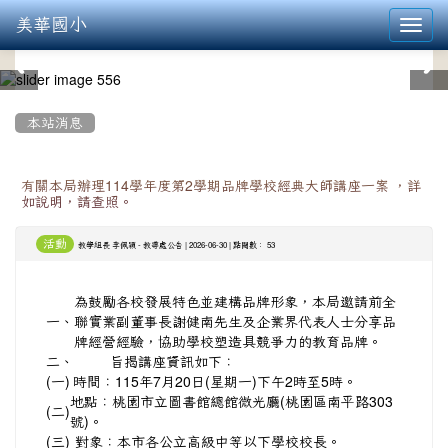
美華國小
Toggl
navig
:::
本站消息
有關本局辦理114學年度第2學期品牌學校經典大師講座一案 ，詳
如說明，請查照。
活動
-
| 2026-06-30 | 點閱數： 53
教學組長 李佩穎
教導處公告
為鼓勵各校發展特色並建構品牌形象，本局邀請前全
一、
聯實業副董事長謝健南先生及企業界代表人士分享品
牌經營經驗，協助學校塑造具競爭力的教育品牌。
二、
旨揭講座資訊如下：
(一)
時間：115年7月20日(星期一)下午2時至5時。
地點：桃園市立圖書館總館微光廳(桃園區南平路303
(二)
號)。
(三)
對象：本市各公立高級中等以下學校校長。