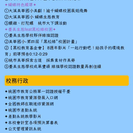
✦蝴蝶特色報導✦
①大溪美華國小美翻！逾千蝴蝶校園展翅飛舞
②大溪美華國小 蝴蝶生態教育
③餵雞、打陀螺 桃市大下課活動
✦臺美生態feat黑松綠校園✦
①臺美生態學校夥伴綠旗認證
②美華國小-第四屆「黑松綠⁺校園計畫」
②【黑松教育基金會】 8週年影片「一起行動吧！給孩子的環境教
育」前導預告0:12-0:29
④桃市美華探索古道 採集素材作美勞
⑤臺美生態學校成果豐碩 綠旗學校認證數量再創佳績
校務行政
✦
桃園市教育公務單一認證授權平臺
✦
桃園市教育資源發展入口網
✦
全國教師在職進修資源網
✦
桃園市差勤系統
✦
差勤系統教學影片
✦
本校會計室各項預決算書表
✦
公文管理資訊系統