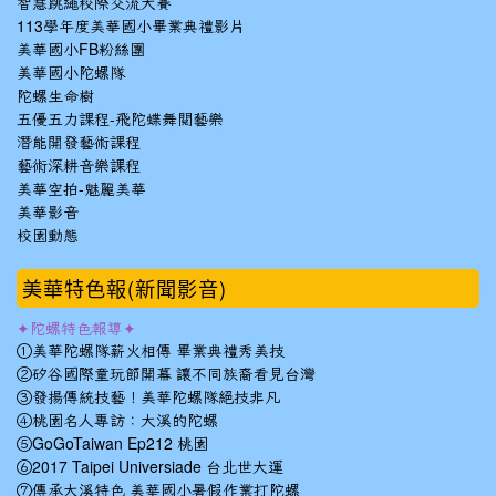
智慧跳繩校際交流大賽
113學年度美華國小畢業典禮影片
美華國小FB粉絲團
美華國小陀螺隊
陀螺生命樹
五優五力課程-飛陀蝶舞閱藝樂
潛能開發藝術課程
藝術深耕音樂課程
美華空拍-魅麗美華
美華影音
校園動態
美華特色報(新聞影音)
✦陀螺特色報導✦
①美華陀螺隊薪火相傳 畢業典禮秀美技
②矽谷國際童玩節開幕 讓不同族裔看見台灣
③發揚傳統技藝！美華陀螺隊絕技非凡
④桃園名人專訪：大溪的陀螺
⑤GoGoTaiwan Ep212 桃園
⑥2017 Taipei Universiade 台北世大運
⑦傳承大溪特色 美華國小暑假作業打陀螺