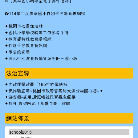
✉
【美華國小輔導室電子郵件信箱】
✿
114學年度美華國小性別平等教育專網❀
✦
桃園市心靈加油站
✦
國民小學學校輔導工作參考手冊
✦
教育部特殊教育通報網
✦
性別平等教育資訊網
✦
兩公約宣導
✦
多元性別友善教學資源手冊－國小版
法治宣導
✦
內政部警政署「165打詐儀錶板」
✦反詐騙宣導~桃園市政府警察局大溪分局關心您~✦
✦
游安順-盜用LINE帳號假冒親友催票
✦
賴可-教你防範「幽靈包裹」詐騙
網站佈景