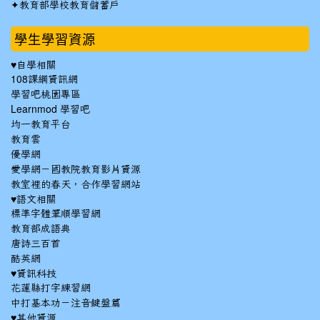
✦
教育部學校教育儲蓄戶
學生學習資源
♥自學相關
108課綱資訊網
學習吧桃園專區
Learnmod 學習吧
均一教育平台
教育雲
優學網
愛學網－國教院教育影片資源
教室裡的春天，合作學習網站
♥語文相關
標準字體筆順學習網
教育部成語典
唐詩三百首
酷英網
♥資訊科技
花蓮縣打字練習網
中打基本功－注音鍵盤篇
♥其他資源