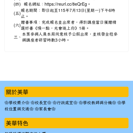
(四)
報名網址：
https://reurl.cc/8eQrEg。
報名期間：即日起至115年7月13日(星期一)下午6時
(五)
止。
贈書事項：完成報名並出席者，得於講座當日獲贈精
(六)
選好書《慢一點，光會追上你》1冊。
本案參與人員本局同意核予公假出席，並核發全程參
三、
與講座者研習時數3小時。
:::
關於美華
❀學校簡介❀
❀校長室❀
❀行政處室❀
❀學校教師與分機❀
❀學
校位置與交通❀
❀家長會❀
美華特色