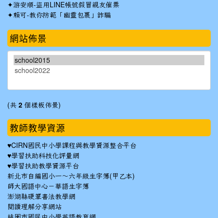
✦
游安順-盜用LINE帳號假冒親友催票
✦
賴可-教你防範「幽靈包裹」詐騙
網站佈景
(共
2
個樣板佈景)
教師教學資源
♥
CIRN國民中小學課程與教學資源整合平台
♥
學習扶助科技化評量網
♥
學習扶助教學資源平台
新北市自編國小一～六年級生字簿(甲乙本)
師大國語中心－華語生字簿
澎湖縣硬筆書法教學網
閱讀理解分享網站
桃園市國民中小學英語教育網