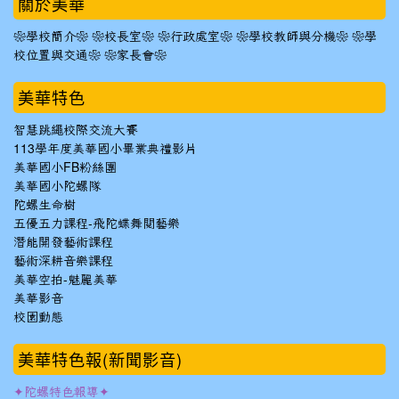
關於美華
❀學校簡介❀
❀校長室❀
❀行政處室❀
❀學校教師與分機❀
❀學
校位置與交通❀
❀家長會❀
美華特色
智慧跳繩校際交流大賽
113學年度美華國小畢業典禮影片
美華國小FB粉絲團
美華國小陀螺隊
陀螺生命樹
五優五力課程-飛陀蝶舞閱藝樂
潛能開發藝術課程
藝術深耕音樂課程
美華空拍-魅麗美華
美華影音
校園動態
美華特色報(新聞影音)
✦陀螺特色報導✦