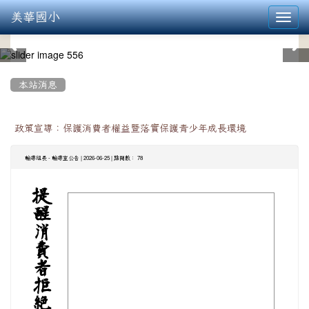
美華國小
Toggl
navig
:::
本站消息
政策宣導：保護消費者權益暨落實保護青少年成長環境
-
| 2026-06-25 | 點閱數： 78
輔導組長
輔導室公告
提
image
醒
消
費
者
拒
絕