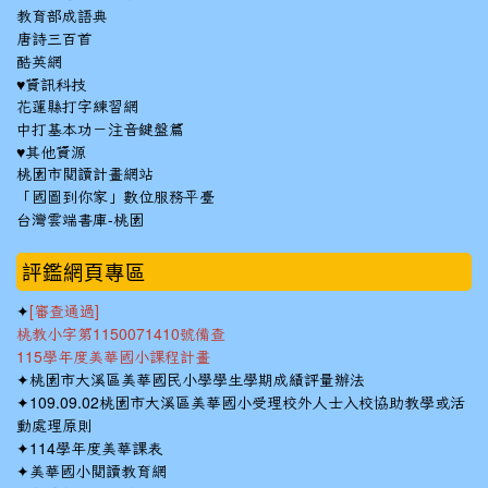
教育部成語典
唐詩三百首
酷英網
♥資訊科技
花蓮縣打字練習網
中打基本功－注音鍵盤篇
♥其他資源
桃園市閱讀計畫網站
「國圖到你家」數位服務平臺
台灣雲端書庫-桃園
:::
評鑑網頁專區
✦
[審查通過]
桃教小字第1150071410號備查
115學年度美華國小課程計畫
✦
桃園市大溪區美華國民小學學生學期成績評量辦法
✦
109.09.02桃園市大溪區美華國小受理校外人士入校協助教學或活
動處理原則
✦
114學年度美華課表
✦
美華國小閱讀教育網