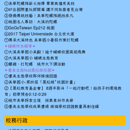
①美華陀螺隊薪火相傳 畢業典禮秀美技
②矽谷國際童玩節開幕 讓不同族裔看見台灣
③發揚傳統技藝！美華陀螺隊絕技非凡
④桃園名人專訪：大溪的陀螺
⑤GoGoTaiwan Ep212 桃園
⑥2017 Taipei Universiade 台北世大運
⑦傳承大溪特色 美華國小暑假作業打陀螺
✦蝴蝶特色報導✦
①大溪美華國小美翻！逾千蝴蝶校園展翅飛舞
②大溪美華國小 蝴蝶生態教育
③餵雞、打陀螺 桃市大下課活動
✦臺美生態feat黑松綠校園✦
①臺美生態學校夥伴綠旗認證
②美華國小-第四屆「黑松綠⁺校園計畫」
②【黑松教育基金會】 8週年影片「一起行動吧！給孩子的環境教
育」前導預告0:12-0:29
④桃市美華探索古道 採集素材作美勞
⑤臺美生態學校成果豐碩 綠旗學校認證數量再創佳績
校務行政