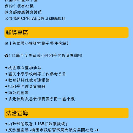
我的午餐有心機
教育部健康體育護照
公共場所CPR+AED教育訓練教材
輔導專區
✉
【美華國小輔導室電子郵件信箱】
✿
114學年度美華國小性別平等教育專網❀
✦
桃園市心靈加油站
✦
國民小學學校輔導工作參考手冊
✦
教育部特殊教育通報網
✦
性別平等教育資訊網
✦
兩公約宣導
✦
多元性別友善教學資源手冊－國小版
法治宣導
✦
內政部警政署「165打詐儀錶板」
✦反詐騙宣導~桃園市政府警察局大溪分局關心您~✦