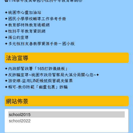
✿
114學年度美華國小性別平等教育專網❀
✦
桃園市心靈加油站
✦
國民小學學校輔導工作參考手冊
✦
教育部特殊教育通報網
✦
性別平等教育資訊網
✦
兩公約宣導
✦
多元性別友善教學資源手冊－國小版
法治宣導
✦
內政部警政署「165打詐儀錶板」
✦反詐騙宣導~桃園市政府警察局大溪分局關心您~✦
✦
游安順-盜用LINE帳號假冒親友催票
✦
賴可-教你防範「幽靈包裹」詐騙
網站佈景