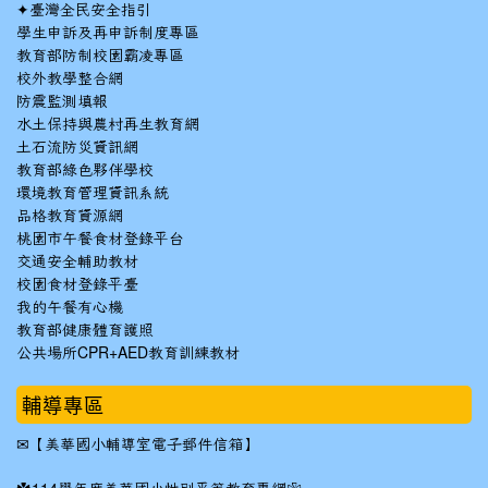
✦
臺灣全民安全指引
學生申訴及再申訴制度專區
教育部防制校園霸凌專區
校外教學整合網
防震監測填報
水土保持與農村再生教育網
土石流防災資訊網
教育部綠色夥伴學校
環境教育管理資訊系統
品格教育資源網
桃園市午餐食材登錄平台
交通安全輔助教材
校園食材登錄平臺
我的午餐有心機
教育部健康體育護照
公共場所CPR+AED教育訓練教材
輔導專區
✉
【美華國小輔導室電子郵件信箱】