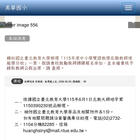
美華國小
Toggl
navig
:::
本站消息
轉知國立臺北教育大學辦理「115年度中小學雙語教學在職教師增
能學分班」一案，敬請貴校鼓勵教師踴躍報名參加，並本權責核予
錄取教師公假出席，請 查照。
課程
-
| 2026-06-05 | 點閱數： 99
教學組長 李佩穎
教導處公告
依據國立臺北教育大學115年6月1日北教大師培字第
一、
1150390230號函辦理。
二、
檢附國立臺北教育大學原函及相關附件各1份。
如有相關問題請洽黃馨儀專任助理，電話(02)2732-
三、
1104分機82285，信箱
huanghsinyi@mail.ntue.edu.tw。