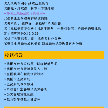
②大溪美華國小 蝴蝶生態教育
③餵雞、打陀螺 桃市大下課活動
✦臺美生態feat黑松綠校園✦
①臺美生態學校夥伴綠旗認證
②美華國小-第四屆「黑松綠⁺校園計畫」
②【黑松教育基金會】 8週年影片「一起行動吧！給孩子的環境教
育」前導預告0:12-0:29
④桃市美華探索古道 採集素材作美勞
⑤臺美生態學校成果豐碩 綠旗學校認證數量再創佳績
校務行政
✦
桃園市教育公務單一認證授權平臺
✦
桃園市教育資源發展入口網
✦
全國教師在職進修資源網
✦
桃園市差勤系統
✦
差勤系統教學影片
✦
本校會計室各項預決算書表
✦
公文管理資訊系統
✦
教育部學校教育儲蓄戶