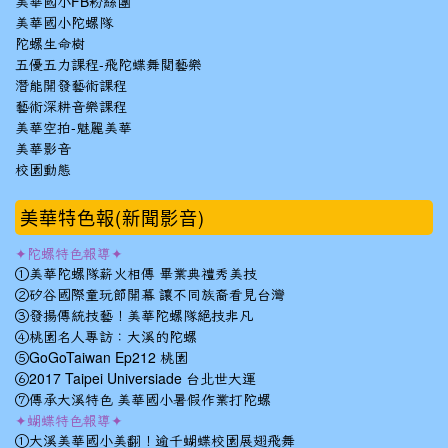
美華國小FB粉絲團
美華國小陀螺隊
陀螺生命樹
五優五力課程-飛陀蝶舞閱藝樂
潛能開發藝術課程
藝術深耕音樂課程
美華空拍-魅麗美華
美華影音
校園動態
美華特色報(新聞影音)
✦陀螺特色報導✦
①美華陀螺隊薪火相傳 畢業典禮秀美技
②矽谷國際童玩節開幕 讓不同族裔看見台灣
③發揚傳統技藝！美華陀螺隊絕技非凡
④桃園名人專訪：大溪的陀螺
⑤GoGoTaiwan Ep212 桃園
⑥2017 Taipei Universiade 台北世大運
⑦傳承大溪特色 美華國小暑假作業打陀螺
✦蝴蝶特色報導✦
①大溪美華國小美翻！逾千蝴蝶校園展翅飛舞