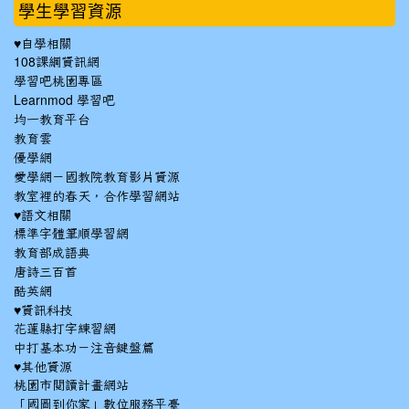
學生學習資源
♥自學相關
108課綱資訊網
學習吧桃園專區
Learnmod 學習吧
均一教育平台
教育雲
優學網
愛學網－國教院教育影片資源
教室裡的春天，合作學習網站
♥語文相關
標準字體筆順學習網
教育部成語典
唐詩三百首
酷英網
♥資訊科技
花蓮縣打字練習網
中打基本功－注音鍵盤篇
♥其他資源
桃園市閱讀計畫網站
「國圖到你家」數位服務平臺