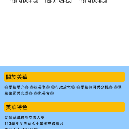
1129_ATTACH4.odt
1129_ATTACH5.pdf
1129_ATTACH6.pdf
:::
關於美華
❀學校簡介❀
❀校長室❀
❀行政處室❀
❀學校教師與分機❀
❀學
校位置與交通❀
❀家長會❀
美華特色
智慧跳繩校際交流大賽
113學年度美華國小畢業典禮影片