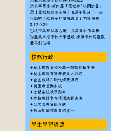
①臺美生態學校夥伴綠旗認證
②美華國小-第四屆「黑松綠⁺校園計畫」
②【黑松教育基金會】 8週年影片「一起
行動吧！給孩子的環境教育」前導預告
0:12-0:29
④桃市美華探索古道 採集素材作美勞
⑤臺美生態學校成果豐碩 綠旗學校認證數
量再創佳績
校務行政
✦
桃園市教育公務單一認證授權平臺
✦
桃園市教育資源發展入口網
✦
全國教師在職進修資源網
✦
桃園市差勤系統
✦
差勤系統教學影片
✦
本校會計室各項預決算書表
✦
公文管理資訊系統
✦
教育部學校教育儲蓄戶
學生學習資源