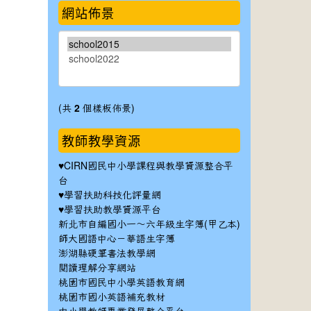
網站佈景
(共
2
個樣板佈景)
教師教學資源
♥
CIRN國民中小學課程與教學資源整合平
台
♥
學習扶助科技化評量網
♥
學習扶助教學資源平台
新北市自編國小一～六年級生字簿(甲乙本)
師大國語中心－華語生字簿
澎湖縣硬筆書法教學網
閱讀理解分享網站
桃園市國民中小學英語教育網
桃園市國小英語補充教材