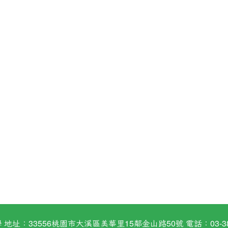
：33556桃園市大溪區美華里15鄰金山路50號 電話：03-38824