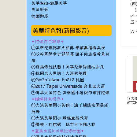
(
美華空拍-魅麗美華
(
美華影音
四
校園動態
五
美華特色報(新聞影音)
六
✦陀螺特色報導✦
①美華陀螺隊薪火相傳 畢業典禮秀美技
②矽谷國際童玩節開幕 讓不同族裔看見台
灣
③發揚傳統技藝！美華陀螺隊絕技非凡
④桃園名人專訪：大溪的陀螺
⑤GoGoTaiwan Ep212 桃園
⑥2017 Taipei Universiade 台北世大運
⑦傳承大溪特色 美華國小暑假作業打陀螺
✦蝴蝶特色報導✦
1) 文稿
ATTCH
①大溪美華國小美翻！逾千蝴蝶校園展翅
飛舞
②大溪美華國小 蝴蝶生態教育
③餵雞、打陀螺 桃市大下課活動
✦臺美生態feat黑松綠校園✦