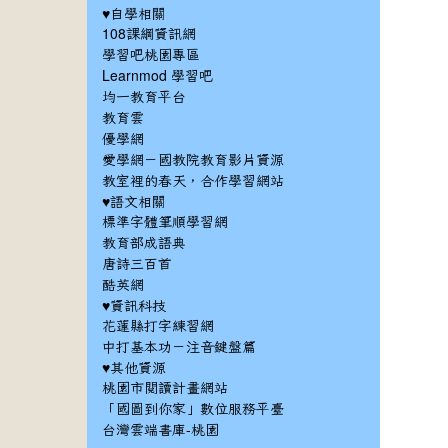
♥自學相關
108課綱資訊網
學習吧桃園專區
Learnmod 學習吧
均一教育平台
教育雲
優學網
愛學網－國教院教育影片資源
教室裡的春天，合作學習網站
♥語文相關
標準字體筆順學習網
教育部成語典
唐詩三百首
酷英網
♥資訊科技
花蓮縣打字練習網
中打基本功－注音鍵盤篇
♥其他資源
桃園市閱讀計畫網站
「國圖到你家」數位服務平臺
台灣雲端書庫-桃園