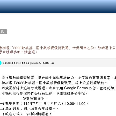
消息
會辦理「2026數感盃－國小數感資優挑戰賽」活動簡章乙份，敬請惠予
學生踴躍參加，請查照。
-
| 2026-06-04 | 點閱數： 69
教學組長 李佩穎
教導處公告
為推廣數學學習風氣，提升學生邏輯思維能力，並促進教育資源共享，
、
特辦理「2026數感盃－國小數感資優挑戰賽」線上公益競賽活動。
本競賽採線上施測方式辦理，考生使用 Google Forms 作答，並搭配線
、
考機制進行影像與作答行為記錄，以維護競賽公平性。
、
競賽資訊如下：
) 競賽日期：115年7月11日（星期六）10:00~11:00。
二) 參加對象：國小四至六年級學生。
三) 報名方式：一律採網路報名。