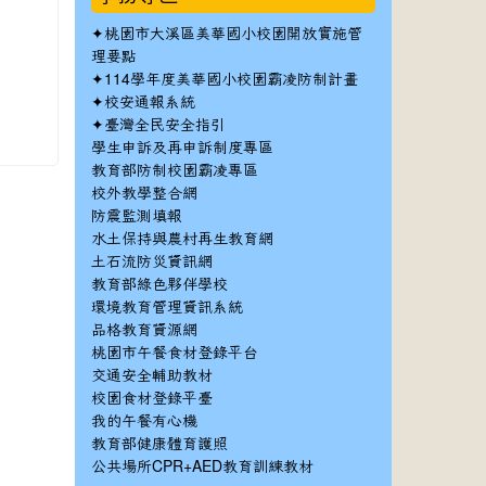
✦
桃園市大溪區美華國小校園開放實施管
理要點
✦
114學年度美華國小校園霸凌防制計畫
✦
校安通報系統
✦
臺灣全民安全指引
學生申訴及再申訴制度專區
教育部防制校園霸凌專區
校外教學整合網
防震監測填報
水土保持與農村再生教育網
土石流防災資訊網
教育部綠色夥伴學校
環境教育管理資訊系統
品格教育資源網
桃園市午餐食材登錄平台
交通安全輔助教材
校園食材登錄平臺
我的午餐有心機
教育部健康體育護照
公共場所CPR+AED教育訓練教材