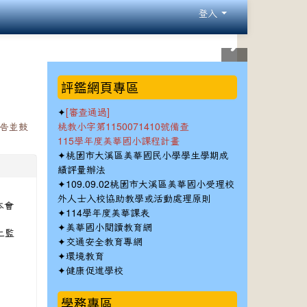
登入
:::
評鑑網頁專區
✦
[審查通過]
公告並鼓
桃教小字第1150071410號備查
115學年度美華國小課程計畫
✦
桃園市大溪區美華國民小學學生學期成
績評量辦法
✦
109.09.02桃園市大溪區美華國小受理校
外人士入校協助教學或活動處理原則
本會
✦
114學年度美華課表
✦
美華國小閱讀教育網
上監
✦
交通安全教育專網
✦
環境教育
✦
健康促進學校
學務專區