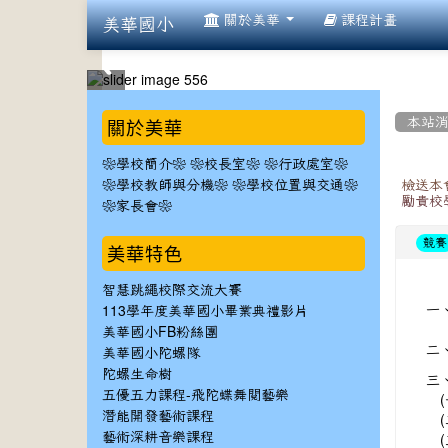
:::
關於美華
課程計畫
美華國小
:::
:::
關於美華
本站
❀學校簡介❀
❀校長室❀
❀行政處室❀
❀學校教師與分機❀
❀學校位置與交通❀
檢送本
勵貴校
❀家長會❀
競賽
美華特色
智慧跳繩校際交流大賽
一
113學年度美華國小畢業典禮影片
美華國小FB粉絲團
二
美華國小陀螺隊
陀螺生命樹
三
五優五力課程-飛陀蝶舞閱藝樂
(一
潛能開發藝術課程
(
(
藝術深耕音樂課程