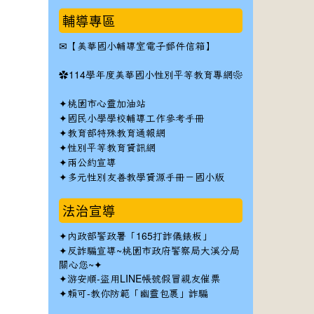
輔導專區
✉
【美華國小輔導室電子郵件信箱】
✿
114學年度美華國小性別平等教育專網❀
✦
桃園市心靈加油站
✦
國民小學學校輔導工作參考手冊
✦
教育部特殊教育通報網
✦
性別平等教育資訊網
✦
兩公約宣導
✦
多元性別友善教學資源手冊－國小版
法治宣導
✦
內政部警政署「165打詐儀錶板」
✦反詐騙宣導~桃園市政府警察局大溪分局
關心您~✦
✦
游安順-盜用LINE帳號假冒親友催票
✦
賴可-教你防範「幽靈包裹」詐騙