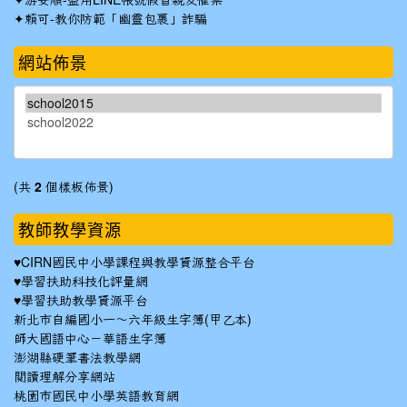
游安順-盜用LINE帳號假冒親友催票
✦
賴可-教你防範「幽靈包裹」詐騙
網站佈景
(共
2
個樣板佈景)
教師教學資源
♥
CIRN國民中小學課程與教學資源整合平台
♥
學習扶助科技化評量網
♥
學習扶助教學資源平台
新北市自編國小一～六年級生字簿(甲乙本)
師大國語中心－華語生字簿
澎湖縣硬筆書法教學網
閱讀理解分享網站
桃園市國民中小學英語教育網