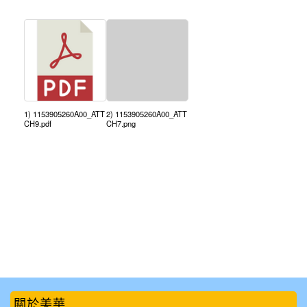
1) 1153905260A00_ATT
2) 1153905260A00_ATT
CH9.pdf
CH7.png
:::
關於美華