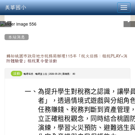
美華國小
Toggl
navig
:::
本站消息
轉知桃園市政府地方稅務局辦理115年「稅火任務：租稅PLAY×消
防體驗營」租稅夏令營活動
活動
-
| 2026-05-29 | 點閱數： 80
輔導組長
輔導室公告
一、
為提升學生對稅務之認識，讓學
者」，透過情境式遊戲與分組角
任務賺錢、稅務判斷到資產管理
立正確租稅觀念，同時結合桃園
演練，學習火災預防、避難逃生