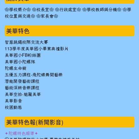
❀學校簡介❀
❀校長室❀
❀行政處室❀
❀學校教師與分機❀
❀學
校位置與交通❀
❀家長會❀
美華特色
智慧跳繩校際交流大賽
113學年度美華國小畢業典禮影片
美華國小FB粉絲團
美華國小陀螺隊
陀螺生命樹
五優五力課程-飛陀蝶舞閱藝樂
潛能開發藝術課程
藝術深耕音樂課程
美華空拍-魅麗美華
美華影音
校園動態
美華特色報(新聞影音)
✦陀螺特色報導✦