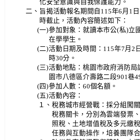
化安全意識與自我保護能力。
二、
旨揭活動報名期間自115年6月1
時截止，活動內容簡述如下：
(一)
參加對象：就讀本市公(私)立
在學學生。
(二)
活動日期及時間：115年7月2
時30分。
(三)
活動地點：桃園市政府消防局
園市八德區介壽路二段901巷49
(四)
參加人數：60個名額。
(五)
活動內容：
１、
稅務城市經營戰：採分組闖關
稅務關卡，分別為雲端發票
照稅、土地增值稅及多元繳
任務與互動操作，培養團隊