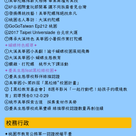
①美華陀螺隊薪火相傳 畢業典禮秀美技
②矽谷國際童玩節開幕 讓不同族裔看見台灣
③發揚傳統技藝！美華陀螺隊絕技非凡
④桃園名人專訪：大溪的陀螺
⑤GoGoTaiwan Ep212 桃園
⑥2017 Taipei Universiade 台北世大運
⑦傳承大溪特色 美華國小暑假作業打陀螺
✦蝴蝶特色報導✦
①大溪美華國小美翻！逾千蝴蝶校園展翅飛舞
②大溪美華國小 蝴蝶生態教育
③餵雞、打陀螺 桃市大下課活動
✦臺美生態feat黑松綠校園✦
①臺美生態學校夥伴綠旗認證
②美華國小-第四屆「黑松綠⁺校園計畫」
②【黑松教育基金會】 8週年影片「一起行動吧！給孩子的環境教
育」前導預告0:12-0:29
④桃市美華探索古道 採集素材作美勞
⑤臺美生態學校成果豐碩 綠旗學校認證數量再創佳績
校務行政
✦
桃園市教育公務單一認證授權平臺