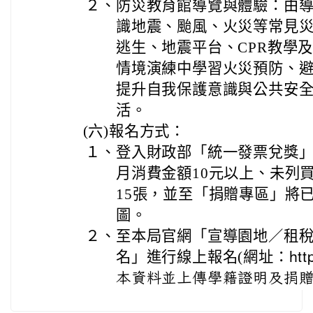
２、
防災教育館導覽與體驗：由
識地震、颱風、火災等常見
逃生、地震平台、CPR教學
情境演練中學習火災預防、
提升自我保護意識與公共安
活。
(六)
報名方式：
１、
登入財政部「統一發票兌獎」AP
月消費金額10元以上、未列
15張，並至「捐贈專區」將
圖。
２、
至本局官網「宣導園地／租
名」進行線上報名(網址：
ht
本資料並上傳學籍證明及捐