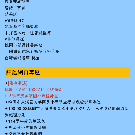
教育部成語典
唐詩三百首
酷英網
♥資訊科技
花蓮縣打字練習網
中打基本功－注音鍵盤篇
♥其他資源
桃園市閱讀計畫網站
「國圖到你家」數位服務平臺
台灣雲端書庫-桃園
:::
評鑑網頁專區
✦
[審查通過]
桃教小字第1150071410號備查
115學年度美華國小課程計畫
✦
桃園市大溪區美華國民小學學生學期成績評量辦法
✦
109.09.02桃園市大溪區美華國小受理校外人士入校協助教學或活
動處理原則
✦
114學年度美華課表
✦
美華國小閱讀教育網
✦
交通安全教育專網