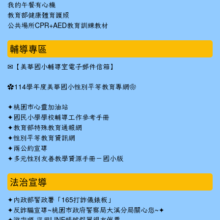
我的午餐有心機
教育部健康體育護照
公共場所CPR+AED教育訓練教材
輔導專區
✉
【美華國小輔導室電子郵件信箱】
✿
114學年度美華國小性別平等教育專網❀
✦
桃園市心靈加油站
✦
國民小學學校輔導工作參考手冊
✦
教育部特殊教育通報網
✦
性別平等教育資訊網
✦
兩公約宣導
✦
多元性別友善教學資源手冊－國小版
法治宣導
✦
內政部警政署「165打詐儀錶板」
✦反詐騙宣導~桃園市政府警察局大溪分局關心您~✦
✦