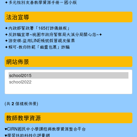
✦
多元性別友善教學資源手冊－國小版
法治宣導
✦
內政部警政署「165打詐儀錶板」
✦反詐騙宣導~桃園市政府警察局大溪分局關心您~✦
✦
游安順-盜用LINE帳號假冒親友催票
✦
賴可-教你防範「幽靈包裹」詐騙
網站佈景
(共
2
個樣板佈景)
教師教學資源
♥
CIRN國民中小學課程與教學資源整合平台
♥
學習扶助科技化評量網