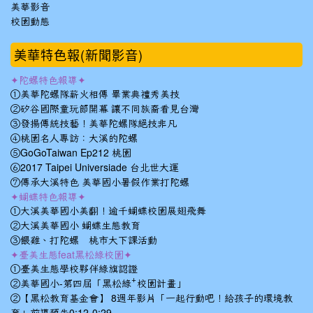
美華影音
校園動態
美華特色報(新聞影音)
✦陀螺特色報導✦
①美華陀螺隊薪火相傳 畢業典禮秀美技
②矽谷國際童玩節開幕 讓不同族裔看見台灣
③發揚傳統技藝！美華陀螺隊絕技非凡
④桃園名人專訪：大溪的陀螺
⑤GoGoTaiwan Ep212 桃園
⑥2017 Taipei Universiade 台北世大運
⑦傳承大溪特色 美華國小暑假作業打陀螺
✦蝴蝶特色報導✦
①大溪美華國小美翻！逾千蝴蝶校園展翅飛舞
②大溪美華國小 蝴蝶生態教育
③餵雞、打陀螺 桃市大下課活動
✦臺美生態feat黑松綠校園✦
①臺美生態學校夥伴綠旗認證
②美華國小-第四屆「黑松綠⁺校園計畫」
②【黑松教育基金會】 8週年影片「一起行動吧！給孩子的環境教