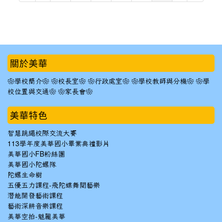
:::
關於美華
❀學校簡介❀
❀校長室❀
❀行政處室❀
❀學校教師與分機❀
❀學
校位置與交通❀
❀家長會❀
美華特色
智慧跳繩校際交流大賽
113學年度美華國小畢業典禮影片
美華國小FB粉絲團
美華國小陀螺隊
陀螺生命樹
五優五力課程-飛陀蝶舞閱藝樂
潛能開發藝術課程
藝術深耕音樂課程
美華空拍-魅麗美華