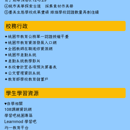
育」前導預告0:12-0:29
④桃市美華探索古道 採集素材作美勞
⑤臺美生態學校成果豐碩 綠旗學校認證數量再創佳績
校務行政
✦
桃園市教育公務單一認證授權平臺
✦
桃園市教育資源發展入口網
✦
全國教師在職進修資源網
✦
桃園市差勤系統
✦
差勤系統教學影片
✦
本校會計室各項預決算書表
✦
公文管理資訊系統
✦
教育部學校教育儲蓄戶
學生學習資源
♥自學相關
108課綱資訊網
學習吧桃園專區
Learnmod 學習吧
均一教育平台