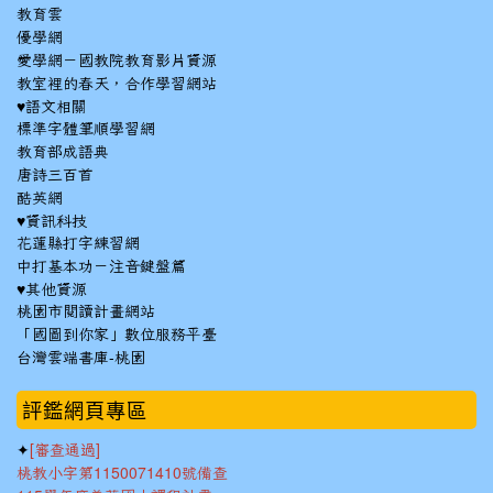
教育雲
優學網
愛學網－國教院教育影片資源
教室裡的春天，合作學習網站
♥語文相關
標準字體筆順學習網
教育部成語典
唐詩三百首
酷英網
♥資訊科技
花蓮縣打字練習網
中打基本功－注音鍵盤篇
♥其他資源
桃園市閱讀計畫網站
「國圖到你家」數位服務平臺
台灣雲端書庫-桃園
:::
評鑑網頁專區
✦
[審查通過]
桃教小字第1150071410號備查