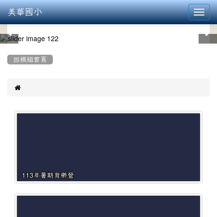
美華國小
Toggl
navig
:::
回模組首頁

113年暑期育樂營