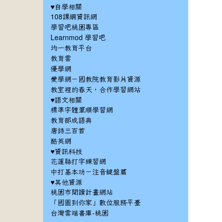
♥自學相關
108課綱資訊網
學習吧桃園專區
Learnmod 學習吧
均一教育平台
教育雲
優學網
愛學網－國教院教育影片資源
教室裡的春天，合作學習網站
♥語文相關
標準字體筆順學習網
教育部成語典
唐詩三百首
酷英網
♥資訊科技
花蓮縣打字練習網
中打基本功－注音鍵盤篇
♥其他資源
桃園市閱讀計畫網站
「國圖到你家」數位服務平臺
台灣雲端書庫-桃園