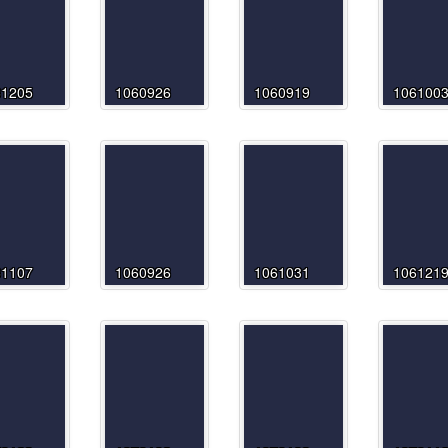
61205
1060926
1060919
106100
61107
1060926
1061031
106121