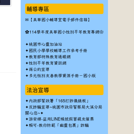
6
輔導專區
✉
【美華國小輔導室電子郵件信箱】
✿
114學年度美華國小性別平等教育專網❀
✦
桃園市心靈加油站
✦
國民小學學校輔導工作參考手冊
✦
教育部特殊教育通報網
✦
性別平等教育資訊網
✦
兩公約宣導
✦
多元性別友善教學資源手冊－國小版
法治宣導
✦
內政部警政署「165打詐儀錶板」
✦反詐騙宣導~桃園市政府警察局大溪分局
關心您~✦
✦
游安順-盜用LINE帳號假冒親友催票
✦
賴可-教你防範「幽靈包裹」詐騙