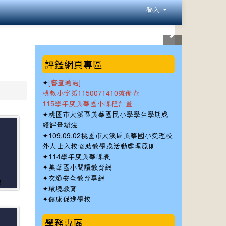
登入
:::
評鑑網頁專區
✦
[審查通過]
桃教小字第1150071410號備查
115學年度美華國小課程計畫
✦
桃園市大溪區美華國民小學學生學期成
績評量辦法
✦
109.09.02桃園市大溪區美華國小受理校
外人士入校協助教學或活動處理原則
✦
114學年度美華課表
✦
美華國小閱讀教育網
✦
交通安全教育專網
2
✦
環境教育
✦
健康促進學校
學務專區