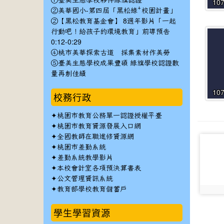
①臺美生態學校夥伴綠旗認證
10
②美華國小-第四屆「黑松綠⁺校園計畫」
②【黑松教育基金會】 8週年影片「一起
行動吧！給孩子的環境教育」前導預告
0:12-0:29
④桃市美華探索古道 採集素材作美勞
⑤臺美生態學校成果豐碩 綠旗學校認證數
量再創佳績
10
校務行政
✦
桃園市教育公務單一認證授權平臺
✦
桃園市教育資源發展入口網
✦
全國教師在職進修資源網
photo-
✦
桃園市差勤系統
186
✦
差勤系統教學影片
✦
本校會計室各項預決算書表
✦
公文管理資訊系統
✦
教育部學校教育儲蓄戶
photo:
學生學習資源