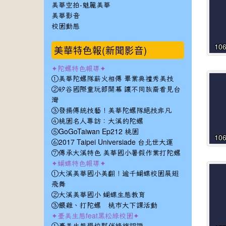
美華空拍-魅麗美華
美華影音
校園動態
美華特色報(新聞影音)
10
✦陀螺特色報導✦
①美華陀螺隊薪火相傳 畢業典禮秀美技
②矽谷國際童玩節開幕 讓不同族裔看見台
灣
③發揚傳統技藝！美華陀螺隊絕技非凡
④桃園名人專訪：大溪的陀螺
⑤GoGoTaiwan Ep212 桃園
10
⑥2017 Taipei Universiade 台北世大運
⑦傳承大溪特色 美華國小暑假作業打陀螺
✦蝴蝶特色報導✦
①大溪美華國小美翻！逾千蝴蝶校園展翅
飛舞
②大溪美華國小 蝴蝶生態教育
③餵雞、打陀螺 桃市大下課活動
✦臺美生態feat黑松綠校園✦