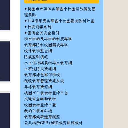
✦
桃園市大溪區美華國小校園開放實施管
理要點
✦
114學年度美華國小校園霸凌防制計畫
✦
3
校安通報系統
✦
臺灣全民安全指引
學生申訴及再申訴制度專區
教育部防制校園霸凌專區
校外教學整合網
防震監測填報
水土保持與農村再生教育網
土石流防災資訊網
教育部綠色夥伴學校
9
環境教育管理資訊系統
品格教育資源網
桃園市午餐食材登錄平台
交通安全輔助教材
校園食材登錄平臺
我的午餐有心機
教育部健康體育護照
公共場所CPR+AED教育訓練教材