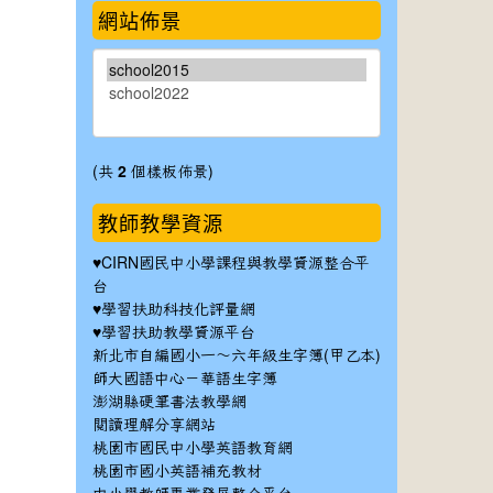
網站佈景
(共
2
個樣板佈景)
教師教學資源
♥
CIRN國民中小學課程與教學資源整合平
台
♥
學習扶助科技化評量網
♥
學習扶助教學資源平台
新北市自編國小一～六年級生字簿(甲乙本)
師大國語中心－華語生字簿
澎湖縣硬筆書法教學網
閱讀理解分享網站
桃園市國民中小學英語教育網
桃園市國小英語補充教材