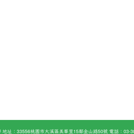
：33556桃園市大溪區美華里15鄰金山路50號 電話：03-38824