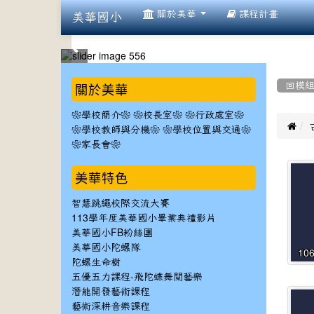
:::
關於美華
課程計畫
美華國小
:::
:::
關於美華
回模
❀學校簡介❀
❀校長室❀
❀行政處室❀

❀學校教師與分機❀
❀學校位置與交通❀
❀家長會❀
美華特色
智慧跳繩校際交流大賽
113學年度美華國小畢業典禮影片
美華國小FB粉絲團
美華國小陀螺隊
10
陀螺生命樹
五優五力課程-飛陀蝶舞閱藝樂
潛能開發藝術課程
藝術深耕音樂課程