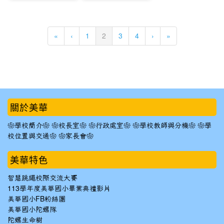
(current)
«
‹
1
2
3
4
›
»
:::
關於美華
❀學校簡介❀
❀校長室❀
❀行政處室❀
❀學校教師與分機❀
❀學
校位置與交通❀
❀家長會❀
美華特色
智慧跳繩校際交流大賽
113學年度美華國小畢業典禮影片
美華國小FB粉絲團
美華國小陀螺隊
陀螺生命樹