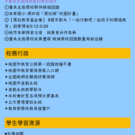
✦臺美生態feat黑松綠校園✦
①臺美生態學校夥伴綠旗認證
②美華國小-第四屆「黑松綠⁺校園計畫」
②【黑松教育基金會】 8週年影片「一起行動吧！給孩子的環境教
育」前導預告0:12-0:29
④桃市美華探索古道 採集素材作美勞
⑤臺美生態學校成果豐碩 綠旗學校認證數量再創佳績
校務行政
✦
桃園市教育公務單一認證授權平臺
✦
桃園市教育資源發展入口網
✦
全國教師在職進修資源網
✦
桃園市差勤系統
✦
差勤系統教學影片
✦
本校會計室各項預決算書表
✦
公文管理資訊系統
✦
教育部學校教育儲蓄戶
學生學習資源
♥自學相關