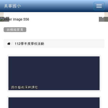
美華國小
Toggl
navig
:::
回模組首頁

112學年度學校活動
週四藝術深耕課程