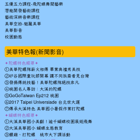
五優五力課程-飛陀蝶舞閱藝樂
潛能開發藝術課程
藝術深耕音樂課程
美華空拍-魅麗美華
美華影音
校園動態
美華特色報(新聞影音)
✦陀螺特色報導✦
①美華陀螺隊薪火相傳 畢業典禮秀美技
②矽谷國際童玩節開幕 讓不同族裔看見台灣
③發揚傳統技藝！美華陀螺隊絕技非凡
④桃園名人專訪：大溪的陀螺
⑤GoGoTaiwan Ep212 桃園
⑥2017 Taipei Universiade 台北世大運
⑦傳承大溪特色 美華國小暑假作業打陀螺
✦蝴蝶特色報導✦
①大溪美華國小美翻！逾千蝴蝶校園展翅飛舞
②大溪美華國小 蝴蝶生態教育
③餵雞、打陀螺 桃市大下課活動