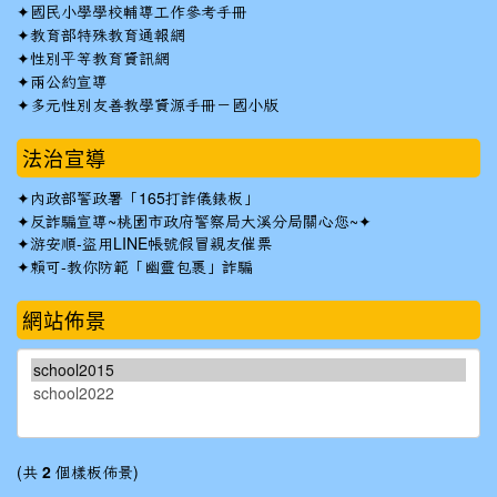
✦
國民小學學校輔導工作參考手冊
✦
教育部特殊教育通報網
✦
性別平等教育資訊網
✦
兩公約宣導
✦
多元性別友善教學資源手冊－國小版
法治宣導
✦
內政部警政署「165打詐儀錶板」
✦反詐騙宣導~桃園市政府警察局大溪分局關心您~✦
✦
游安順-盜用LINE帳號假冒親友催票
✦
賴可-教你防範「幽靈包裹」詐騙
網站佈景
(共
2
個樣板佈景)