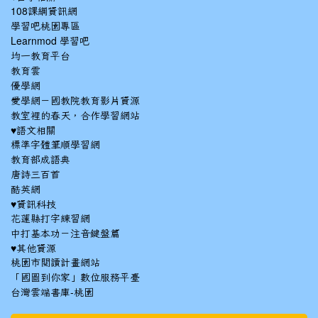
108課綱資訊網
學習吧桃園專區
Learnmod 學習吧
均一教育平台
教育雲
優學網
愛學網－國教院教育影片資源
教室裡的春天，合作學習網站
♥語文相關
標準字體筆順學習網
教育部成語典
唐詩三百首
酷英網
♥資訊科技
花蓮縣打字練習網
中打基本功－注音鍵盤篇
♥其他資源
桃園市閱讀計畫網站
「國圖到你家」數位服務平臺
台灣雲端書庫-桃園
:::