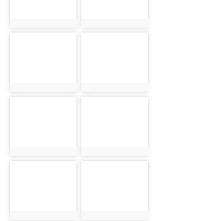
photo:2965
photo:3001
photo-
photo-
2881
2938
photo:2881
photo:2938
photo-
photo-
2966
3002
photo:2966
photo:3002
photo-
photo-
2882
2939
photo:2882
photo:2939