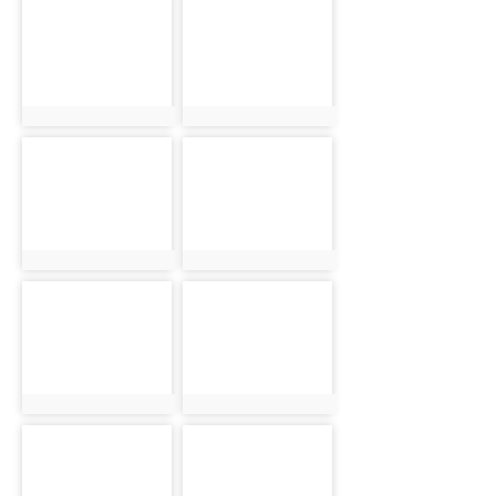
photo-
photo-
2954
2964
photo:2954
photo:2964
photo-
photo-
3000
2880
photo:3000
photo:2880
photo-
photo-
2937
2955
photo:2937
photo:2955
photo-
photo-
2965
3001